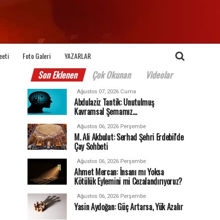
eeti
Foto Galeri
YAZARLAR
Son Eklenen
Çok Okunan
Videolar
Ağustos 07, 2026 Cuma
Abdulaziz Tantik: Unutulmuş
Kavramsal Şemamız…
Ağustos 06, 2026 Perşembe
M. Ali Akbulut: Serhad Şehri Erdebil'de
Çay Sohbeti
Ağustos 06, 2026 Perşembe
Ahmet Mercan: İnsanı mı Yoksa
Kötülük Eylemini mi Cezalandırıyoruz?
Ağustos 06, 2026 Perşembe
Yasin Aydoğan: Güç Artarsa, Yük Azalır