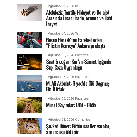
Ağustos 04, 2026 Salı
Abdulaziz Tantik: Hidayet ve Dalalet
Arasında İnsan: İrade, Arınma ve İlahi
İnayet
Ağustos 04, 2026 Salı
Bosna Hersek'ten hareket eden
"Filistin Konvoyu" Ankara'ya ulaştı
Ağustos 03, 2026 Pazartesi
Suat Erdoğan: Kur’an-Sünnet Işığında
Suç-Ceza Uygunluğu
Ağustos 03, 2026 Pazartesi
M. Ali Akbulut: Riyad'da Ölü Doğmuş
Bir İttifak
Ağustos 03, 2026 Pazartesi
Murat Sayımlar: Ulûl - Elbâb
Ağustos 01, 2026 Cumartesi
Şevket Hüner: Bütün saatler yaralar,
sonuncusu öldürür