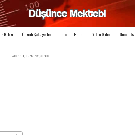
liz Haber
Önemli Şahsiyetler
Tercüme Haber
Video Galeri
Günün Tw
Ocak 01, 1970 Perşembe