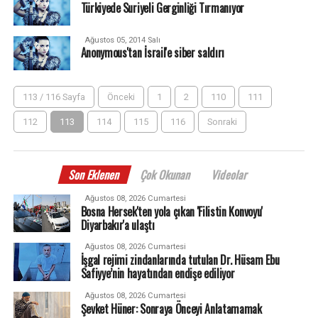
Türkiyede Suriyeli Gerginliği Tırmanıyor
Ağustos 05, 2014 Salı
Anonymous'tan İsrail'e siber saldırı
113 / 116 Sayfa
Önceki
1
2
110
111
112
113
114
115
116
Sonraki
Son Eklenen
Çok Okunan
Videolar
Ağustos 08, 2026 Cumartesi
Bosna Hersek'ten yola çıkan 'Filistin Konvoyu'
Diyarbakır'a ulaştı
Ağustos 08, 2026 Cumartesi
İşgal rejimi zindanlarında tutulan Dr. Hüsam Ebu
Safiyye’nin hayatından endişe ediliyor
Ağustos 08, 2026 Cumartesi
Şevket Hüner: Sonraya Önceyi Anlatamamak