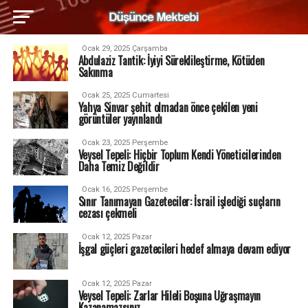
Ocak 29, 2025 Çarşamba
Abdulaziz Tantik: İyiyi Süreklileştirme, Kötüden
Sakınma
Ocak 25, 2025 Cumartesi
Yahya Sinvar şehit olmadan önce çekilen yeni
görüntüler yayınlandı
Ocak 23, 2025 Perşembe
Veysel Tepeli: Hiçbir Toplum Kendi Yöneticilerinden
Daha Temiz Değildir
Ocak 16, 2025 Perşembe
Sınır Tanımayan Gazeteciler: İsrail işlediği suçların
cezası çekmeli
Ocak 12, 2025 Pazar
İşgal güçleri gazetecileri hedef almaya devam ediyor
Ocak 12, 2025 Pazar
Veysel Tepeli: Zarlar Hileli Boşuna Uğraşmayın
Kazanamazsınız