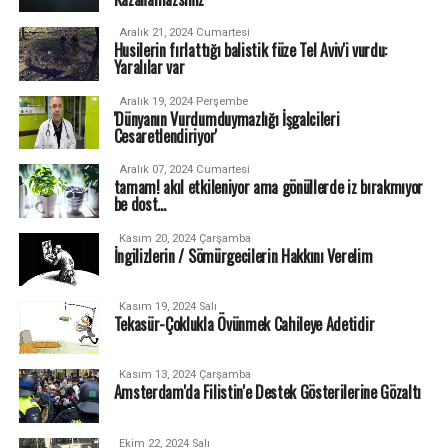
Aralık 21, 2024 Cumartesi
Husilerin fırlattığı balistik füze Tel Aviv'i vurdu:
Yaralılar var
Aralık 19, 2024 Perşembe
'Dünyanın Vurdumduymazlığı İşgalcileri
Cesaretlendiriyor'
Aralık 07, 2024 Cumartesi
tamam! akıl etkileniyor ama gönüllerde iz bırakmıyor
be dost...
Kasım 20, 2024 Çarşamba
İngilizlerin / Sömürgecilerin Hakkını Verelim
Kasım 19, 2024 Salı
Tekasür-Çoklukla Övünmek Cahileye Adetidir
Kasım 13, 2024 Çarşamba
Amsterdam'da Filistin'e Destek Gösterilerine Gözaltı
Ekim 22, 2024 Salı