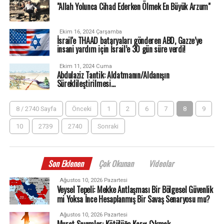
"Allah Yolunca Cihad Ederken Ölmek En Büyük Arzum"
Ekim 16, 2024 Çarşamba
İsrail'e THAAD bataryaları gönderen ABD, Gazze’ye
insani yardım için İsrail’e 30 gün süre verdi!
Ekim 11, 2024 Cuma
Abdulaziz Tantik: Aldatmanın/Aldanışın
Süreklileştirilmesi…
8 / 2740 Sayfa
Önceki
1
2
6
7
8
9
10
2739
2740
Sonraki
Son Eklenen
Çok Okunan
Videolar
Ağustos 10, 2026 Pazartesi
Veysel Tepeli: Mekke Antlaşması Bir Bölgesel Güvenlik
mi Yoksa İnce Hesaplanmış Bir Savaş Senaryosu mu?
Ağustos 10, 2026 Pazartesi
Murat Sayımlar: Kötülüğe Karşı Çıkmak