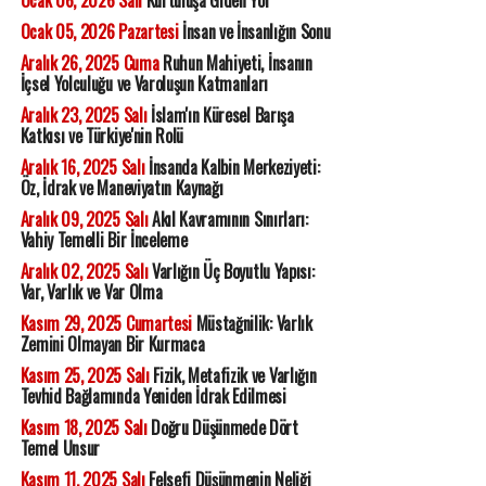
Ocak 06, 2026 Salı
Kurtuluşa Giden Yol
Ocak 05, 2026 Pazartesi
İnsan ve İnsanlığın Sonu
Aralık 26, 2025 Cuma
Ruhun Mahiyeti, İnsanın
İçsel Yolculuğu ve Varoluşun Katmanları
Aralık 23, 2025 Salı
İslam'ın Küresel Barışa
Katkısı ve Türkiye'nin Rolü
Aralık 16, 2025 Salı
İnsanda Kalbin Merkeziyeti:
Öz, İdrak ve Maneviyatın Kaynağı
Aralık 09, 2025 Salı
Akıl Kavramının Sınırları:
Vahiy Temelli Bir İnceleme
Aralık 02, 2025 Salı
Varlığın Üç Boyutlu Yapısı:
Var, Varlık ve Var Olma
Kasım 29, 2025 Cumartesi
Müstağnilik: Varlık
Zemini Olmayan Bir Kurmaca
Kasım 25, 2025 Salı
Fizik, Metafizik ve Varlığın
Tevhid Bağlamında Yeniden İdrak Edilmesi
Kasım 18, 2025 Salı
Doğru Düşünmede Dört
Temel Unsur
Kasım 11, 2025 Salı
Felsefi Düşünmenin Neliği