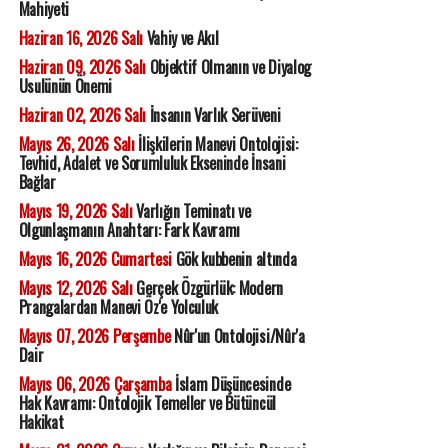
Mahiyeti
Haziran 16, 2026 Salı
Vahiy ve Akıl
Haziran 09, 2026 Salı
Objektif Olmanın ve Diyalog
Usulünün Önemi
Haziran 02, 2026 Salı
İnsanın Varlık Serüveni
Mayıs 26, 2026 Salı
İlişkilerin Manevi Ontolojisi:
Tevhid, Adalet ve Sorumluluk Ekseninde İnsani
Bağlar
Mayıs 19, 2026 Salı
Varlığın Teminatı ve
Olgunlaşmanın Anahtarı: Fark Kavramı
Mayıs 16, 2026 Cumartesi
Gök kubbenin altında
Mayıs 12, 2026 Salı
Gerçek Özgürlük: Modern
Prangalardan Manevi Öz'e Yolculuk
Mayıs 07, 2026 Perşembe
Nûr'un Ontolojisi/Nûr'a
Dair
Mayıs 06, 2026 Çarşamba
İslam Düşüncesinde
Hak Kavramı: Ontolojik Temeller ve Bütüncül
Hakikat