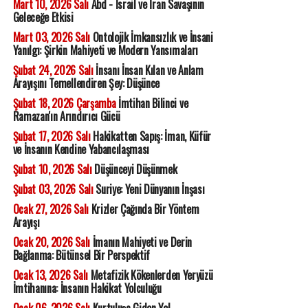
Mart 10, 2026 Salı
Abd - İsrail ve İran Savaşının
Geleceğe Etkisi
Mart 03, 2026 Salı
Ontolojik İmkansızlık ve İnsani
Yanılgı: Şirkin Mahiyeti ve Modern Yansımaları
Şubat 24, 2026 Salı
İnsanı İnsan Kılan ve Anlam
Arayışını Temellendiren Şey: Düşünce
Şubat 18, 2026 Çarşamba
İmtihan Bilinci ve
Ramazan'ın Arındırıcı Gücü
Şubat 17, 2026 Salı
Hakikatten Sapış: İman, Küfür
ve İnsanın Kendine Yabancılaşması
Şubat 10, 2026 Salı
Düşünceyi Düşünmek
Şubat 03, 2026 Salı
Suriye: Yeni Dünyanın İnşası
Ocak 27, 2026 Salı
Krizler Çağında Bir Yöntem
Arayışı
Ocak 20, 2026 Salı
İmanın Mahiyeti ve Derin
Bağlanma: Bütünsel Bir Perspektif
Ocak 13, 2026 Salı
Metafizik Kökenlerden Yeryüzü
İmtihanına: İnsanın Hakikat Yolculuğu