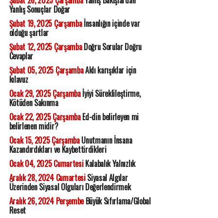
Şubat 26, 2025 Çarşamba
Yanlış Bakışlardan
Yanlış Sonuçlar Doğar
Şubat 19, 2025 Çarşamba
İnsanlığın içinde var
olduğu şartlar
Şubat 12, 2025 Çarşamba
Doğru Sorular Doğru
Cevaplar
Şubat 05, 2025 Çarşamba
Aklı karışıklar için
kılavuz
Ocak 29, 2025 Çarşamba
İyiyi Süreklileştirme,
Kötüden Sakınma
Ocak 22, 2025 Çarşamba
Ed-din belirleyen mi
belirlenen midir?
Ocak 15, 2025 Çarşamba
Unutmanın İnsana
Kazandırdıkları ve Kaybettirdikleri
Ocak 04, 2025 Cumartesi
Kalabalık Yalnızlık
Aralık 28, 2024 Cumartesi
Siyasal Algılar
Üzerinden Siyasal Olguları Değerlendirmek
Aralık 26, 2024 Perşembe
Büyük Sıfırlama/Global
Reset