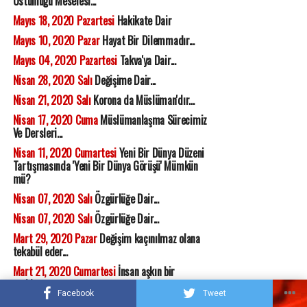
Üstünlüğü Meselesi...
Mayıs 18, 2020 Pazartesi
Hakikate Dair
Mayıs 10, 2020 Pazar
Hayat Bir Dilemmadır...
Mayıs 04, 2020 Pazartesi
Takva'ya Dair...
Nisan 28, 2020 Salı
Değişime Dair...
Nisan 21, 2020 Salı
Korona da Müslüman'dır...
Nisan 17, 2020 Cuma
Müslümanlaşma Sürecimiz
Ve Dersleri...
Nisan 11, 2020 Cumartesi
Yeni Bir Dünya Düzeni
Tartışmasında 'Yeni Bir Dünya Görüşü' Mümkün
mü?
Nisan 07, 2020 Salı
Özgürlüğe Dair...
Nisan 07, 2020 Salı
Özgürlüğe Dair...
Mart 29, 2020 Pazar
Değişim kaçınılmaz olana
tekabül eder...
Mart 21, 2020 Cumartesi
İnsan aşkın bir
varlıktır...
Facebook
Tweet
Mart 10, 2020 Salı
İnsan'ın İmtihan Olgusu...