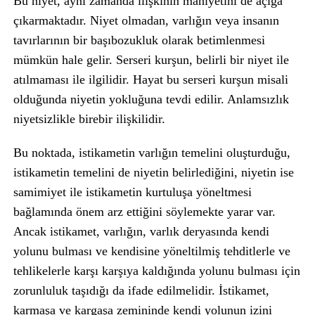
Bu niyet, aynı zamanda ilişkinin mahiyetini de açığa
çıkarmaktadır. Niyet olmadan, varlığın veya insanın
tavırlarının bir başıbozukluk olarak betimlenmesi
mümkün hale gelir. Serseri kurşun, belirli bir niyet ile
atılmaması ile ilgilidir. Hayat bu serseri kurşun misali
olduğunda niyetin yokluğuna tevdi edilir. Anlamsızlık
niyetsizlikle birebir ilişkilidir.
Bu noktada, istikametin varlığın temelini oluşturduğu,
istikametin temelini de niyetin belirlediğini, niyetin ise
samimiyet ile istikametin kurtuluşa yöneltmesi
bağlamında önem arz ettiğini söylemekte yarar var.
Ancak istikamet, varlığın, varlık deryasında kendi
yolunu bulması ve kendisine yöneltilmiş tehditlerle ve
tehlikelerle karşı karşıya kaldığında yolunu bulması için
zorunluluk taşıdığı da ifade edilmelidir. İstikamet,
karmaşa ve kargaşa zemininde kendi yolunun izini