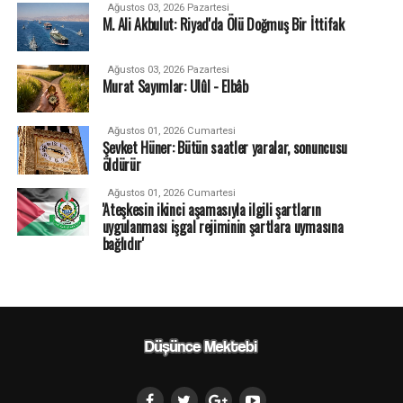
Ağustos 03, 2026 Pazartesi
M. Ali Akbulut: Riyad'da Ölü Doğmuş Bir İttifak
Ağustos 03, 2026 Pazartesi
Murat Sayımlar: Ulûl - Elbâb
Ağustos 01, 2026 Cumartesi
Şevket Hüner: Bütün saatler yaralar, sonuncusu
öldürür
Ağustos 01, 2026 Cumartesi
'Ateşkesin ikinci aşamasıyla ilgili şartların
uygulanması işgal rejiminin şartlara uymasına
bağlıdır'