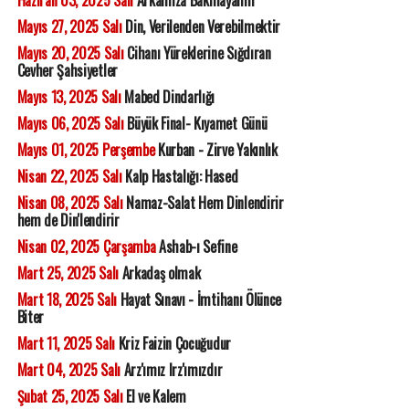
Haziran 03, 2025 Salı
Arkamıza Bakmayalım
Mayıs 27, 2025 Salı
Din, Verilenden Verebilmektir
Mayıs 20, 2025 Salı
Cihanı Yüreklerine Sığdıran
Cevher Şahsiyetler
Mayıs 13, 2025 Salı
Mabed Dindarlığı
Mayıs 06, 2025 Salı
Büyük Final- Kıyamet Günü
Mayıs 01, 2025 Perşembe
Kurban - Zirve Yakınlık
Nisan 22, 2025 Salı
Kalp Hastalığı: Hased
Nisan 08, 2025 Salı
Namaz-Salat Hem Dinlendirir
hem de Din'lendirir
Nisan 02, 2025 Çarşamba
Ashab-ı Sefine
Mart 25, 2025 Salı
Arkadaş olmak
Mart 18, 2025 Salı
Hayat Sınavı - İmtihanı Ölünce
Biter
Mart 11, 2025 Salı
Kriz Faizin Çocuğudur
Mart 04, 2025 Salı
Arz'ımız Irz'ımızdır
Şubat 25, 2025 Salı
El ve Kalem