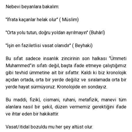
Nebevi beyanlara bakalım:
"İfrata kaçanlar helak olur" ( Müslim)
"Orta yolu tutun, doğru yoldan ayrılmayın" (Buhârî)
"İşin en faziletlisi vasat olanıdır" ( Beyhaki)
Bu sıfat sadece insanlık zincirinin son halkası “Ümmeti
Muhammed”in sıfatı değil, başta ifade etmeye çalıştığımız
gibi tevhid ümmetine ait bir sıfattır. Kaldı ki biz kronolojik
açıdan ortada, orta bir yerde değiliz ve sıralamada orta bir
yerde hayat sürmüyoruz. Kronolojide en sondayız.
Bu maddi, fizikî, cismani, ruhani, metafizik, manevi tüm
alanlara nasıl bir şekil, düzen vermemiz gerektiğini ifade
ve ihtar eden bir hakikattir.
Vasat/itidal bozuldu mu her şey altüst olur.