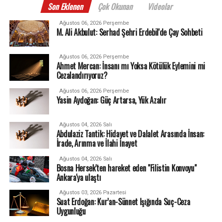
Son Eklenen
Çok Okunan
Videolar
Ağustos 06, 2026 Perşembe
M. Ali Akbulut: Serhad Şehri Erdebil'de Çay Sohbeti
Ağustos 06, 2026 Perşembe
Ahmet Mercan: İnsanı mı Yoksa Kötülük Eylemini mi
Cezalandırıyoruz?
Ağustos 06, 2026 Perşembe
Yasin Aydoğan: Güç Artarsa, Yük Azalır
Ağustos 04, 2026 Salı
Abdulaziz Tantik: Hidayet ve Dalalet Arasında İnsan:
İrade, Arınma ve İlahi İnayet
Ağustos 04, 2026 Salı
Bosna Hersek'ten hareket eden "Filistin Konvoyu"
Ankara'ya ulaştı
Ağustos 03, 2026 Pazartesi
Suat Erdoğan: Kur’an-Sünnet Işığında Suç-Ceza
Uygunluğu