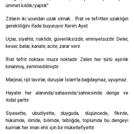
ümmet kıldık/yaptık"
Zıtların iki ucundan uzak olmak… İfrat ve tefritten uzaklığın
gerekliliğini ifade buyuruyor Kerim Ayet.
Uçlar, siyahtır, risklidir, güvenliksizdir, emniyetsizdir. Deler,
keser, batar, kanatır, acıtır, zarar verir.
İfrat tefrit noktası muzır noktadır. Zaten her türlü aşırılık
kınanmış, zemmedilmiştir.
Marjinal, rijit tavırlar, duruşlar İslam'la bağdaşmaz, uyuşmaz.
Hayatın her alanında/sahasında/sahnesinde denge ve
itidal şarttır.
Siyasette, ubudiyette, duyguda, düşüncede, fikirde,
hükümde, ilimde, bilimde, tebliğde, toplumda bu dengeyi
kurmak her iman ehli için bir mükellefiyettir.