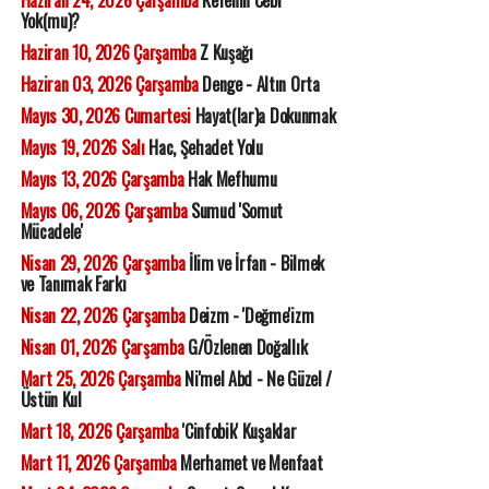
Haziran 24, 2026 Çarşamba
Kefenin Cebi
Yok(mu)?
Haziran 10, 2026 Çarşamba
Z Kuşağı
Haziran 03, 2026 Çarşamba
Denge - Altın Orta
Mayıs 30, 2026 Cumartesi
Hayat(lar)a Dokunmak
Mayıs 19, 2026 Salı
Hac, Şehadet Yolu
Mayıs 13, 2026 Çarşamba
Hak Mefhumu
Mayıs 06, 2026 Çarşamba
Sumud 'Somut
Mücadele'
Nisan 29, 2026 Çarşamba
İlim ve İrfan - Bilmek
ve Tanımak Farkı
Nisan 22, 2026 Çarşamba
Deizm - 'Değme'izm
Nisan 01, 2026 Çarşamba
G/Özlenen Doğallık
Mart 25, 2026 Çarşamba
Ni'mel Abd - Ne Güzel /
Üstün Kul
Mart 18, 2026 Çarşamba
'Cinfobik' Kuşaklar
Mart 11, 2026 Çarşamba
Merhamet ve Menfaat