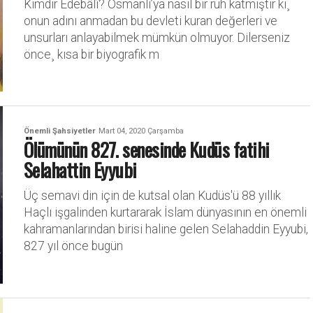
Kimdir Edebâlî? Osmanlı’ya nasıl bir ruh katmıştır ki¸
onun adını anmadan bu devleti kuran değerleri ve
unsurları anlayabilmek mümkün olmuyor. Dilerseniz
önce¸ kısa bir biyografik m
Önemli Şahsiyetler
Mart 04, 2020 Çarşamba
Ölümünün 827. senesinde Kudüs fatihi
Selahattin Eyyubi
Üç semavi din için de kutsal olan Kudüs'ü 88 yıllık
Haçlı işgalinden kurtararak İslam dünyasının en önemli
kahramanlarından birisi haline gelen Selahaddin Eyyubi,
827 yıl önce bugün