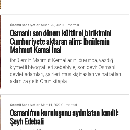
Önemli Şahsiyetler
Nisan 25, 2020 Cumartesi
Osmanlı son dönem kültürel birikimini
Cumhuriyete aktaran alim: İbnülemin
Mahmut Kemal İnal
İbnülemin Mahmut Kemal adını duyunca, yazdığı
kıymetli biyografileri sebebiyle, son devir Osmanlı
devlet adamları, şairleri, mûsikişinasları ve hattatları
aklımıza gelir. Onun kitapla
Önemli Şahsiyetler
Mart 14, 2020 Cumartesi
Osmanlı'nın kuruluşunu aydınlatan kandil:
Şeyh Edebali