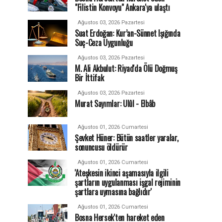
"Filistin Konvoyu" Ankara'ya ulaştı
Ağustos 03, 2026 Pazartesi
Suat Erdoğan: Kur’an-Sünnet Işığında
Suç-Ceza Uygunluğu
Ağustos 03, 2026 Pazartesi
M. Ali Akbulut: Riyad'da Ölü Doğmuş
Bir İttifak
Ağustos 03, 2026 Pazartesi
Murat Sayımlar: Ulûl - Elbâb
Ağustos 01, 2026 Cumartesi
Şevket Hüner: Bütün saatler yaralar,
sonuncusu öldürür
Ağustos 01, 2026 Cumartesi
'Ateşkesin ikinci aşamasıyla ilgili
şartların uygulanması işgal rejiminin
şartlara uymasına bağlıdır'
Ağustos 01, 2026 Cumartesi
Bosna Hersek'ten hareket eden