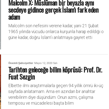
Malcolm X: Müslüman bir beyazla aynı
secdeye gidince gerçek İslam'ı fark eden
adam
Malcolm son nefesini verene kadar, yani 21 Şubat
1965 yılında vücudu onlarca kurşunla harap edildiği o
güne kadar, doğru İslam’ı anlatmaya gayret etti
Önemli Şahsiyetler
Mayıs 12, 2020 Salı
Tarihten geleceğe bilim köprüsü: Prof. Dr.
Fuat Sezgin
Elbette ilmi araştırmalarla geçen 94 yıllık ömrü iki-üç
sayfada anlatamam. Ama en azından bir anahtar
verebilirim diye düşündüm. Onun azmi, çalışma
temposu ve mücadelesi başta bilim