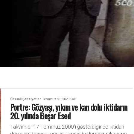
Önemli Şahsiyetler
Temmuz 21, 2020 Salı
Portre: Gözyaşı, yıkım ve kan dolu iktidarın
20. yılında Beşar Esed
Takvimler 17 Temmuz 2000'i gösterdiğinde iktidarı