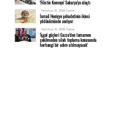
'Filistin Konvoyu' Sakarya'ya ulaştı
Temmuz 31, 2026 Cuma
İsmail Heniyye şehadetinin ikinci
yıldönümünde anılıyor
Temmuz 31, 2026 Cuma
'İşgal güçleri Gazze’den tamamen
çekilmeden silah toplama konusunda
herhangi bir adım atılmayacak'