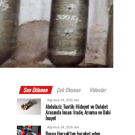
Son Eklenen
Çok Okunan
Videolar
Ağustos 04, 2026 Salı
Abdulaziz Tantik: Hidayet ve Dalalet
Arasında İnsan: İrade, Arınma ve İlahi
İnayet
Ağustos 04, 2026 Salı
Bosna Hersek'ten hareket eden