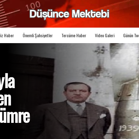
liz Haber
Önemli Şahsiyetler
Tercüme Haber
Video Galeri
Günün Tw
yla
en
Zümre