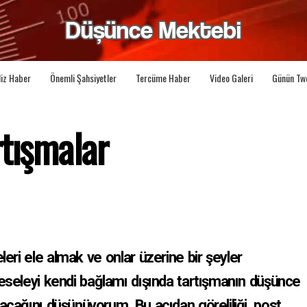
liz Haber
Önemli Şahsiyetler
Tercüme Haber
Video Galeri
Günün Tw
tışmalar
leri ele almak ve onlar üzerine bir şeyler
seleyi kendi bağlamı dışında tartışmanın düşünce
acağını düşünüyorum. Bu açıdan göreliliği, post