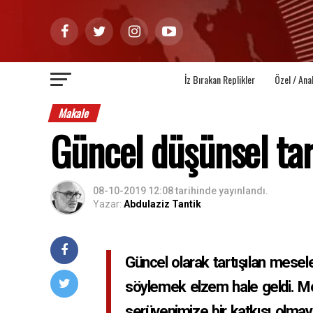
İz Bırakan Replikler
Özel / Ana
Makale
Güncel düşünsel tar
08-10-2019 12:08
tarihinde yayınlandı.
Yazar:
Abdulaziz Tantik
Güncel olarak tartışılan mesele
söylemek elzem hale geldi. Me
serüvenimize bir katkısı olmay