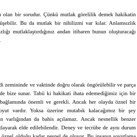
 olan bir sorudur. Çünkü mutlak görelilik demek hakikatin
üşebilir. Bu da mutlak bir nihilizmi var kılar. Anlamsızlık
ığı mutlaklaştırdığınız andan itibaren bunun oluşturacağı
.
di zemininde ve vaktinde doğru olarak öngörülebilir ve parça
de bize sunar. Tabii ki hakikati ihata edemediğimiz için bir
i bağlamında önemli ve gerekli. Ancak her olayda öznel bir
oyut vardır. Yoksa üzerine mutabık kalacağımız bir şey
in varlığından da bahis açılamaz. Ancak nesnellik benzer
tlayarak elde edilebilendir. Deney ve tecrübe de aynı durum
an öznel olduğu kadar nesnel de oluyor. Bu insanın soyutlama