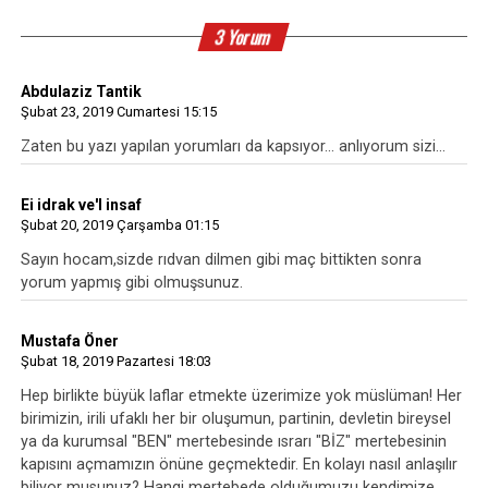
3 Yorum
Abdulaziz Tantik
Şubat 23, 2019 Cumartesi 15:15
Zaten bu yazı yapılan yorumları da kapsıyor... anlıyorum sizi...
Ei idrak ve'l insaf
Şubat 20, 2019 Çarşamba 01:15
Sayın hocam,sizde rıdvan dilmen gibi maç bittikten sonra
yorum yapmış gibi olmuşsunuz.
Mustafa Öner
Şubat 18, 2019 Pazartesi 18:03
Hep birlikte büyük laflar etmekte üzerimize yok müslüman! Her
birimizin, irili ufaklı her bir oluşumun, partinin, devletin bireysel
ya da kurumsal "BEN" mertebesinde ısrarı "BİZ" mertebesinin
kapısını açmamızın önüne geçmektedir. En kolayı nasıl anlaşılır
biliyor musunuz? Hangi mertebede olduğumuzu kendimize