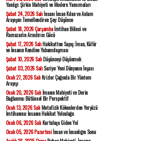
Yanılgı: Şirkin Mahiyeti ve Modern Yansımaları
Şubat 24, 2026 Salı
İnsanı İnsan Kılan ve Anlam
Arayışını Temellendiren Şey: Düşünce
Şubat 18, 2026 Çarşamba
İmtihan Bilinci ve
Ramazan'ın Arındırıcı Gücü
Şubat 17, 2026 Salı
Hakikatten Sapış: İman, Küfür
ve İnsanın Kendine Yabancılaşması
Şubat 10, 2026 Salı
Düşünceyi Düşünmek
Şubat 03, 2026 Salı
Suriye: Yeni Dünyanın İnşası
Ocak 27, 2026 Salı
Krizler Çağında Bir Yöntem
Arayışı
Ocak 20, 2026 Salı
İmanın Mahiyeti ve Derin
Bağlanma: Bütünsel Bir Perspektif
Ocak 13, 2026 Salı
Metafizik Kökenlerden Yeryüzü
İmtihanına: İnsanın Hakikat Yolculuğu
Ocak 06, 2026 Salı
Kurtuluşa Giden Yol
Ocak 05, 2026 Pazartesi
İnsan ve İnsanlığın Sonu