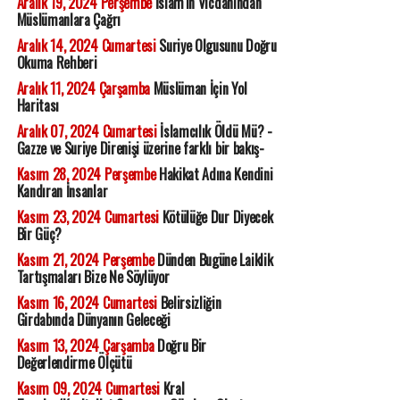
Aralık 19, 2024 Perşembe
İslam'ın Vicdanından
Müslümanlara Çağrı
Aralık 14, 2024 Cumartesi
Suriye Olgusunu Doğru
Okuma Rehberi
Aralık 11, 2024 Çarşamba
Müslüman İçin Yol
Haritası
Aralık 07, 2024 Cumartesi
İslamcılık Öldü Mü? -
Gazze ve Suriye Direnişi üzerine farklı bir bakış-
Kasım 28, 2024 Perşembe
Hakikat Adına Kendini
Kandıran İnsanlar
Kasım 23, 2024 Cumartesi
Kötülüğe Dur Diyecek
Bir Güç?
Kasım 21, 2024 Perşembe
Dünden Bugüne Laiklik
Tartışmaları Bize Ne Söylüyor
Kasım 16, 2024 Cumartesi
Belirsizliğin
Girdabında Dünyanın Geleceği
Kasım 13, 2024 Çarşamba
Doğru Bir
Değerlendirme Ölçütü
Kasım 09, 2024 Cumartesi
Kral