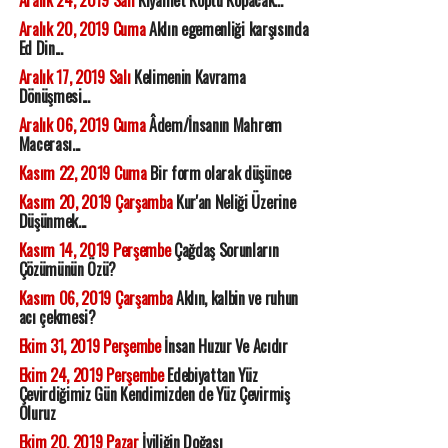
Aralık 24, 2019 Salı
Kıyamet Koptu Kopacak...
Aralık 20, 2019 Cuma
Aklın egemenliği karşısında
Ed Din...
Aralık 17, 2019 Salı
Kelimenin Kavrama
Dönüşmesi...
Aralık 06, 2019 Cuma
Âdem/İnsanın Mahrem
Macerası...
Kasım 22, 2019 Cuma
Bir form olarak düşünce
Kasım 20, 2019 Çarşamba
Kur'an Neliği Üzerine
Düşünmek...
Kasım 14, 2019 Perşembe
Çağdaş Sorunların
Çözümünün Özü?
Kasım 06, 2019 Çarşamba
Aklın, kalbin ve ruhun
acı çekmesi?
Ekim 31, 2019 Perşembe
İnsan Huzur Ve Acıdır
Ekim 24, 2019 Perşembe
Edebiyattan Yüz
Çevirdiğimiz Gün Kendimizden de Yüz Çevirmiş
Oluruz
Ekim 20, 2019 Pazar
İyiliğin Doğası