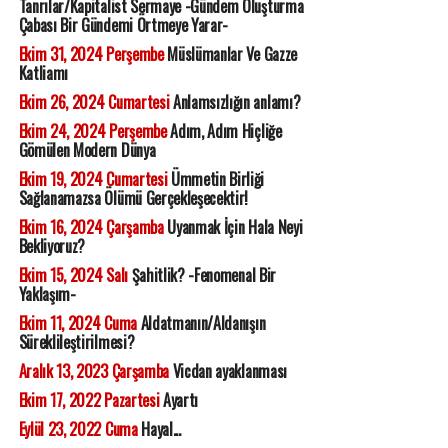
Tanrılar/Kapitalist Sermaye -Gündem Oluşturma
Çabası Bir Gündemi Örtmeye Yarar-
Ekim 31, 2024 Perşembe
Müslümanlar Ve Gazze
Katliamı
Ekim 26, 2024 Cumartesi
Anlamsızlığın anlamı?
Ekim 24, 2024 Perşembe
Adım, Adım Hiçliğe
Gömülen Modern Dünya
Ekim 19, 2024 Cumartesi
Ümmetin Birliği
Sağlanamazsa Ölümü Gerçekleşecektir!
Ekim 16, 2024 Çarşamba
Uyanmak İçin Hala Neyi
Bekliyoruz?
Ekim 15, 2024 Salı
Şahitlik? -Fenomenal Bir
Yaklaşım-
Ekim 11, 2024 Cuma
Aldatmanın/Aldanışın
Süreklileştirilmesi?
Aralık 13, 2023 Çarşamba
Vicdan ayaklanması
Ekim 17, 2022 Pazartesi
Ayartı
Eylül 23, 2022 Cuma
Hayal...