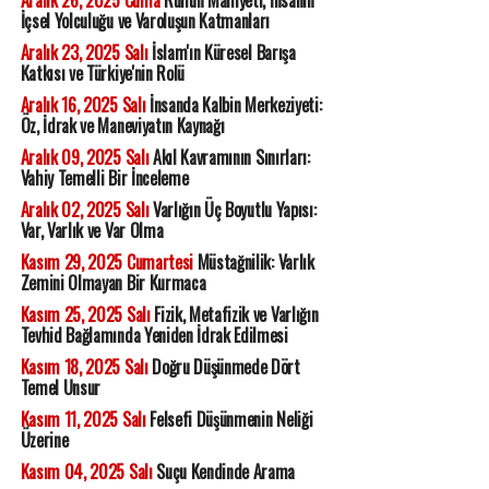
Aralık 26, 2025 Cuma
Ruhun Mahiyeti, İnsanın
İçsel Yolculuğu ve Varoluşun Katmanları
Aralık 23, 2025 Salı
İslam'ın Küresel Barışa
Katkısı ve Türkiye'nin Rolü
Aralık 16, 2025 Salı
İnsanda Kalbin Merkeziyeti:
Öz, İdrak ve Maneviyatın Kaynağı
Aralık 09, 2025 Salı
Akıl Kavramının Sınırları:
Vahiy Temelli Bir İnceleme
Aralık 02, 2025 Salı
Varlığın Üç Boyutlu Yapısı:
Var, Varlık ve Var Olma
Kasım 29, 2025 Cumartesi
Müstağnilik: Varlık
Zemini Olmayan Bir Kurmaca
Kasım 25, 2025 Salı
Fizik, Metafizik ve Varlığın
Tevhid Bağlamında Yeniden İdrak Edilmesi
Kasım 18, 2025 Salı
Doğru Düşünmede Dört
Temel Unsur
Kasım 11, 2025 Salı
Felsefi Düşünmenin Neliği
Üzerine
Kasım 04, 2025 Salı
Suçu Kendinde Arama