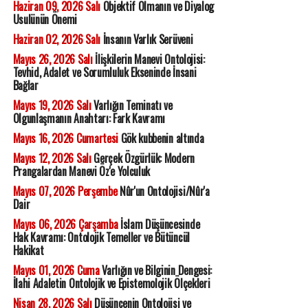
Haziran 09, 2026 Salı
Objektif Olmanın ve Diyalog
Usulünün Önemi
Haziran 02, 2026 Salı
İnsanın Varlık Serüveni
Mayıs 26, 2026 Salı
İlişkilerin Manevi Ontolojisi:
Tevhid, Adalet ve Sorumluluk Ekseninde İnsani
Bağlar
Mayıs 19, 2026 Salı
Varlığın Teminatı ve
Olgunlaşmanın Anahtarı: Fark Kavramı
Mayıs 16, 2026 Cumartesi
Gök kubbenin altında
Mayıs 12, 2026 Salı
Gerçek Özgürlük: Modern
Prangalardan Manevi Öz'e Yolculuk
Mayıs 07, 2026 Perşembe
Nûr'un Ontolojisi/Nûr'a
Dair
Mayıs 06, 2026 Çarşamba
İslam Düşüncesinde
Hak Kavramı: Ontolojik Temeller ve Bütüncül
Hakikat
Mayıs 01, 2026 Cuma
Varlığın ve Bilginin Dengesi:
İlahi Adaletin Ontolojik ve Epistemolojik Ölçekleri
Nisan 28, 2026 Salı
Düşüncenin Ontolojisi ve