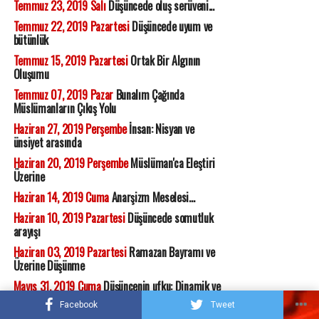
Temmuz 23, 2019 Salı
Düşüncede oluş serüveni...
Temmuz 22, 2019 Pazartesi
Düşüncede uyum ve
bütünlük
Temmuz 15, 2019 Pazartesi
Ortak Bir Algının
Oluşumu
Temmuz 07, 2019 Pazar
Bunalım Çağında
Müslümanların Çıkış Yolu
Haziran 27, 2019 Perşembe
İnsan: Nisyan ve
ünsiyet arasında
Haziran 20, 2019 Perşembe
Müslüman'ca Eleştiri
Üzerine
Haziran 14, 2019 Cuma
Anarşizm Meselesi...
Haziran 10, 2019 Pazartesi
Düşüncede somutluk
arayışı
Haziran 03, 2019 Pazartesi
Ramazan Bayramı ve
Üzerine Düşünme
Mayıs 31, 2019 Cuma
Düşüncenin ufku: Dinamik ve
sonsuzluğa talip
Facebook
Tweet