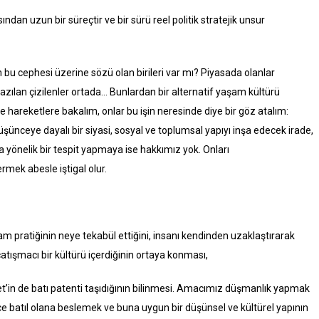
dan uzun bir süreçtir ve bir sürü reel politik stratejik unsur
 bu cephesi üzerine sözü olan birileri var mı? Piyasada olanlar
zılan çizilenler ortada… Bunlardan bir alternatif yaşam kültürü
e hareketlere bakalım, onlar bu işin neresinde diye bir göz atalım:
ünceye dayalı bir siyasi, sosyal ve toplumsal yapıyı inşa edecek irade,
a yönelik bir tespit yapmaya ise hakkımız yok. Onları
ek abesle iştigal olur.
am pratiğinin neye tekabül ettiğini, insanı kendinden uzaklaştırarak
çatışmacı bir kültürü içerdiğinin ortaya konması,
et’in de batı patenti taşıdığının bilinmesi. Amacımız düşmanlık yapmak
e batıl olana beslemek ve buna uygun bir düşünsel ve kültürel yapının