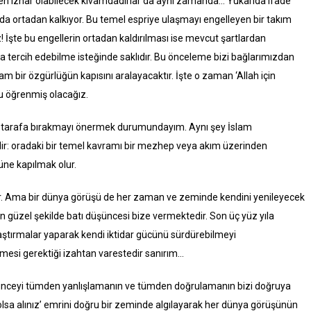
inden izhar olabilecek kıvamdadırlar da aynı zamanda… Yukarıda ifade
a ortadan kalkıyor. Bu temel espriye ulaşmayı engelleyen bir takım
 İşte bu engellerin ortadan kaldırılması ise mevcut şartlardan
 tercih edebilme isteğinde saklıdır. Bu önceleme bizi bağlarımızdan
m bir özgürlüğün kapısını aralayacaktır. İşte o zaman ‘Allah için
u öğrenmiş olacağız.
 tarafa bırakmayı önermek durumundayım. Aynı şey İslam
ir: oradaki bir temel kavramı bir mezhep veya akım üzerinden
ne kapılmak olur.
r. Ama bir dünya görüşü de her zaman ve zeminde kendini yenileyecek
i en güzel şekilde batı düşüncesi bize vermektedir. Son üç yüz yıla
aştırmalar yaparak kendi iktidar gücünü sürdürebilmeyi
mesi gerektiği izahtan varestedir sanırım…
ceyi tümden yanlışlamanın ve tümden doğrulamanın bizi doğruya
olsa alınız’ emrini doğru bir zeminde algılayarak her dünya görüşünün