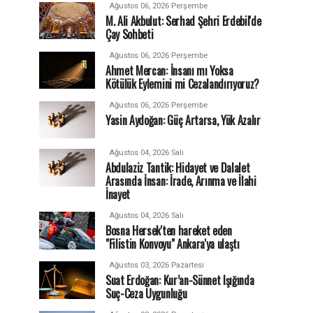
Ağustos 06, 2026 Perşembe
M. Ali Akbulut: Serhad Şehri Erdebil'de
Çay Sohbeti
Ağustos 06, 2026 Perşembe
Ahmet Mercan: İnsanı mı Yoksa
Kötülük Eylemini mi Cezalandırıyoruz?
Ağustos 06, 2026 Perşembe
Yasin Aydoğan: Güç Artarsa, Yük Azalır
Ağustos 04, 2026 Salı
Abdulaziz Tantik: Hidayet ve Dalalet
Arasında İnsan: İrade, Arınma ve İlahi
İnayet
Ağustos 04, 2026 Salı
Bosna Hersek'ten hareket eden
"Filistin Konvoyu" Ankara'ya ulaştı
Ağustos 03, 2026 Pazartesi
Suat Erdoğan: Kur’an-Sünnet Işığında
Suç-Ceza Uygunluğu