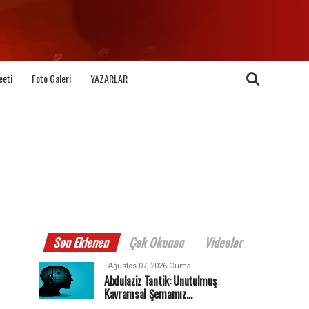
eeti
Foto Galeri
YAZARLAR
Son Eklenen
Çok Okunan
Videolar
Ağustos 07, 2026 Cuma
Abdulaziz Tantik: Unutulmuş
Kavramsal Şemamız…