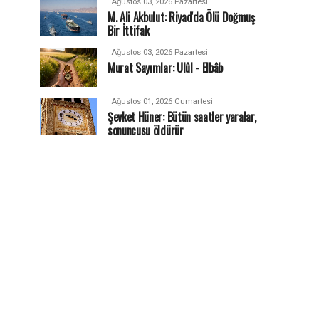
Ağustos 03, 2026 Pazartesi
M. Ali Akbulut: Riyad'da Ölü Doğmuş
Bir İttifak
Ağustos 03, 2026 Pazartesi
Murat Sayımlar: Ulûl - Elbâb
Ağustos 01, 2026 Cumartesi
Şevket Hüner: Bütün saatler yaralar,
sonuncusu öldürür