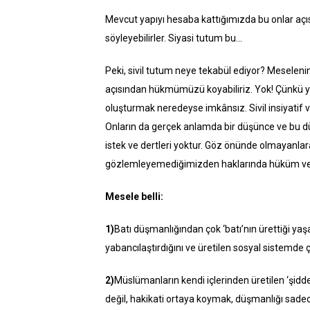
Mevcut yapıyı hesaba kattığımızda bu onlar açısın
söyleyebilirler. Siyasi tutum bu…
Peki, sivil tutum neye tekabül ediyor? Meselenin
açısından hükmümüzü koyabiliriz. Yok! Çünkü ya
oluşturmak neredeyse imkânsız. Sivil insiyatif v
Onların da gerçek anlamda bir düşünce ve bu düş
istek ve dertleri yoktur. Göz önünde olmayanlar
gözlemleyemediğimizden haklarında hüküm verm
Mesele belli:
1)
Batı düşmanlığından çok ‘batı’nın ürettiği yaş
yabancılaştırdığını ve üretilen sosyal sistemde 
2)
Müslümanların kendi içlerinden üretilen ‘şidd
değil, hakikati ortaya koymak, düşmanlığı sadec