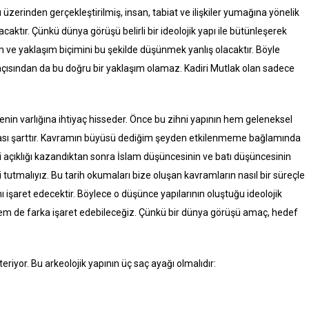
zerinden gerçekleştirilmiş, insan, tabiat ve ilişkiler yumağına yönelik
tır. Çünkü dünya görüşü belirli bir ideolojik yapı ile bütünleşerek
ram ve yaklaşım biçimini bu şekilde düşünmek yanlış olacaktır. Böyle
çısından da bu doğru bir yaklaşım olamaz. Kadiri Mutlak olan sadece
enin varlığına ihtiyaç hisseder. Önce bu zihni yapının hem geleneksel
sı şarttır. Kavramın büyüsü dediğim şeyden etkilenmeme bağlamında
 açıklığı kazandıktan sonra İslam düşüncesinin ve batı düşüncesinin
tutmalıyız. Bu tarih okumaları bize oluşan kavramların nasıl bir süreçle
ını işaret edecektir. Böylece o düşünce yapılarının oluştuğu ideolojik
m de farka işaret edebileceğiz. Çünkü bir dünya görüşü amaç, hedef
eriyor. Bu arkeolojik yapının üç saç ayağı olmalıdır: