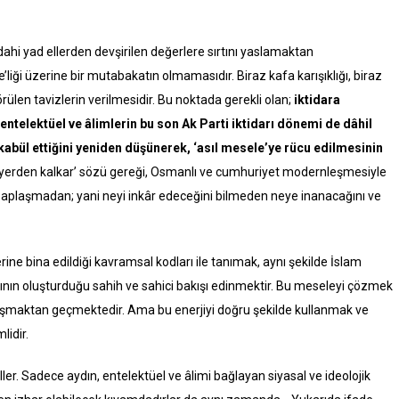
dahi yad ellerden devşirilen değerlere sırtını yaslamaktan
ği üzerine bir mutabakatın olmamasıdır. Biraz kafa karışıklığı, biraz
görülen tavizlerin verilmesidir. Bu noktada gerekli olan;
iktidara
telektüel ve âlimlerin bu son Ak Parti iktidarı dönemi de dâhil
ekabül ettiğini yeniden düşünerek, ‘asıl mesele’ye rücu edilmesinin
 yerden kalkar’ sözü gereği, Osmanlı ve cumhuriyet modernleşmesiyle
saplaşmadan; yani neyi inkâr edeceğini bilmeden neye inanacağını ve
rine bina edildiği kavramsal kodları ile tanımak, aynı şekilde İslam
nın oluşturduğu sahih ve sahici bakışı edinmektir. Bu meseleyi çözmek
alışmaktan geçmektedir. Ama bu enerjiyi doğru şekilde kullanmak ve
lidir.
er. Sadece aydın, entelektüel ve âlimi bağlayan siyasal ve ideolojik