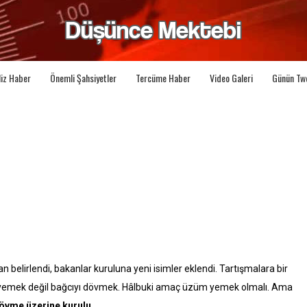
liz Haber
Önemli Şahsiyetler
Tercüme Haber
Video Galeri
Günün Tw
 belirlendi, bakanlar kuruluna yeni isimler eklendi. Tartışmalara bir
 yemek değil bağcıyı dövmek. Hâlbuki amaç üzüm yemek olmalı. Ama
dövme üzerine kurulu…