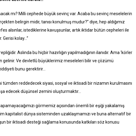
cak mı? Milli cephede büyük sevinç var. Acaba bu sevinç meselelerin
kten belirgin midir, tanısı konulmuş mudur?” diye, hep aldığımız
fes alsınlar, istediklerine kavuşsunlar, artık iktidar bütün cepheleri ile
. Gerisi kolay…”
 repliğidir. Aslında bu hiçbir hazırlığın yapılmadığının ilanıdır. Ama ‘körler
den gelinir. Ve devletlû büyüklerimiz meseleleri bilir ve çözümü
iddiyeti bunu gerektirir…
i tümden reddedecek siyasi, sosyal ve iktisadi bir nizamın kurulmasını
şa edecek düşünsel zemini oluşturmaktır...
 yapamayacağımızı görmemiz açısından önemli bir eşiği yakalamış
bizim kapitalist dünya sisteminden uzaklaşmamızı ve buna alternatif bir
gun bir iktisadi desteği sağlama konusunda katkıları söz konusu