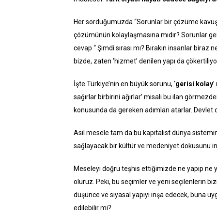
Her sorduğumuzda “Sorunlar bir çözüme kavuşa
çözümünün kolaylaşmasına mıdır? Sorunlar gerçe
cevap “ Şimdi sırası mı? Bırakın insanlar biraz ne
bizde, zaten ‘hizmet’ denilen yapı da çökertiliyor
İşte Türkiye’nin en büyük sorunu, ‘
gerisi kolay
’
sağırlar birbirini ağırlar’ misali bu ilan görmez
konusunda da gereken adımları atarlar. Devlet c
Asıl mesele tam da bu kapitalist dünya sistemin
sağlayacak bir kültür ve medeniyet dokusunu in
Meseleyi doğru teşhis ettiğimizde ne yapıp ne
oluruz. Peki, bu seçimler ve yeni seçilenlerin 
düşünce ve siyasal yapıyı inşa edecek, buna uy
edilebilir mi?