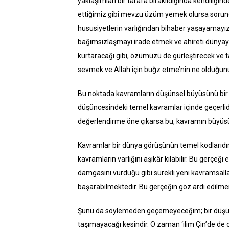
yaklaşımları bir tarafa bırakıldığında kendiliğ
ettiğimiz gibi mevzu üzüm yemek olursa sorund
hususiyetlerin varlığından bihaber yaşayamayız!
bağımsızlaşmayı irade etmek ve ahireti dünyaya
kurtaracağı gibi, özümüzü de gürleştirecek ve ta
sevmek ve Allah için buğz etme’nin ne olduğun
Bu noktada kavramların düşünsel büyüsünü bir
düşüncesindeki temel kavramlar içinde geçerlid
değerlendirme öne çıkarsa bu, kavramın büyüsü
Kavramlar bir dünya görüşünün temel kodlarıdı
kavramların varlığını aşikâr kılabilir. Bu gerçeğ
damgasını vurduğu gibi sürekli yeni kavramsall
başarabilmektedir. Bu gerçeğin göz ardı edilme
Şunu da söylemeden geçemeyeceğim; bir düşün
taşımayacağı kesindir. O zaman ‘ilim Çin’de de 