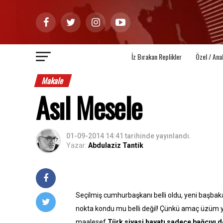
İz Bırakan Replikler
Özel / Ana
Makale
Asıl Mesele
01-09-2014 14:41
tarihinde yayınlandı.
Yazar:
Abdulaziz Tantik
Seçilmiş cumhurbaşkanı belli oldu, yeni başbakan
nokta kondu mu belli değil! Çünkü amaç üzüm
maalesef
Türk siyasi hayatı sadece bağcıyı 