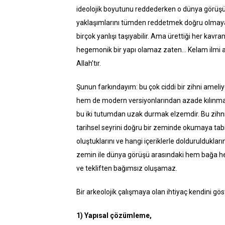
ideolojik boyutunu reddederken o dünya görüşü ü
yaklaşımlarını tümden reddetmek doğru olmayacak
birçok yanlışı taşıyabilir. Ama ürettiği her kav
hegemonik bir yapı olamaz zaten… Kelam ilmi a
Allah’tır.
Şunun farkındayım: bu çok ciddi bir zihni ameliy
hem de modern versiyonlarından azade kılınma
bu iki tutumdan uzak durmak elzemdir. Bu zihni
tarihsel seyrini doğru bir zeminde okumaya tabi 
oluştuklarını ve hangi içeriklerle doldurulduklar
zemin ile dünya görüşü arasındaki hem bağa he
ve tekliften bağımsız oluşamaz.
Bir arkeolojik çalışmaya olan ihtiyaç kendini göst
1) Yapısal çözümleme,