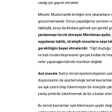
varlığı için gayret etmektir.
Mesele, Müslümanlık kimliğini öne çıkaranların 
gocunmamasıdır. Sorun yaşadığımız zeminin ne’li
taklitçilik, biraz da iktidara gelmek için gerekli 
yaslanmayı tercih etmeyen Müslüman aydın, en
uygulanan taktik, stratejik unsurların neye t
gerekliliğini beyan etmeleridir.
‘Yiğit düştüğü
ve batı modernleşmesinin gerçek kodları ile he
neler yapacağını bilmek mümkün değildir.
Asıl mesele:
Batı’yı temel epistemolojisinin üze
düşüncesinin de epistemolojik temel kavramları
ise aşk üzere bitip tükenmeyen bir enerjiyle ç
yanlış yerlerde tüketmemek de bir o kadar önem
Bu temel kavramlar öyle bilinmeyen şeyler değill