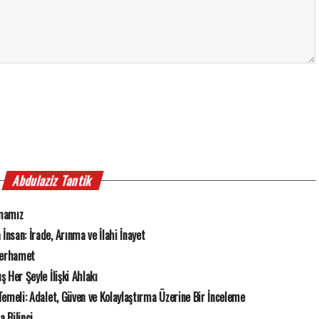
Abdulaziz Tantik
mamız
İnsan: İrade, Arınma ve İlahi İnayet
 Merhamet
ş Her Şeyle İlişki Ahlakı
k Temeli: Adalet, Güven ve Kolaylaştırma Üzerine Bir İnceleme
 Bilinci