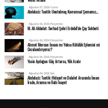
Ağustos 07, 2026 Cuma
Abdulaziz Tantik: Unutulmuş Kavramsal Şemamız…
Ağustos 06, 2026 Perşembe
M. Ali Akbulut: Serhad Şehri Erdebil'de Çay Sohbeti
Ağustos 06, 2026 Perşembe
Ahmet Mercan: İnsanı mı Yoksa Kötülük Eylemini mi
Cezalandırıyoruz?
Ağustos 06, 2026 Perşembe
Yasin Aydoğan: Güç Artarsa, Yük Azalır
Ağustos 04, 2026 Salı
Abdulaziz Tantik: Hidayet ve Dalalet Arasında İnsan:
İrade, Arınma ve İlahi İnayet