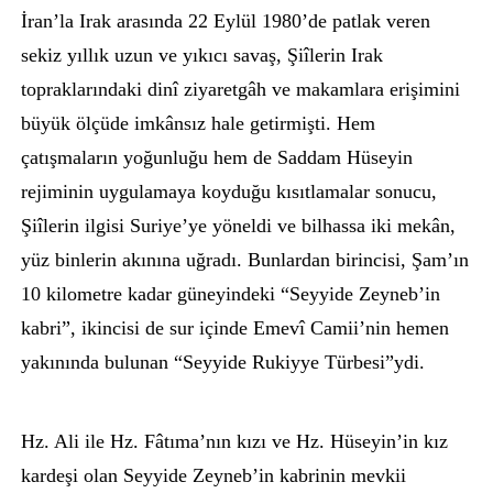
İran’la Irak arasında 22 Eylül 1980’de patlak veren
sekiz yıllık uzun ve yıkıcı savaş, Şiîlerin Irak
topraklarındaki dinî ziyaretgâh ve makamlara erişimini
büyük ölçüde imkânsız hale getirmişti. Hem
çatışmaların yoğunluğu hem de Saddam Hüseyin
rejiminin uygulamaya koyduğu kısıtlamalar sonucu,
Şiîlerin ilgisi Suriye’ye yöneldi ve bilhassa iki mekân,
yüz binlerin akınına uğradı. Bunlardan birincisi, Şam’ın
10 kilometre kadar güneyindeki “Seyyide Zeyneb’in
kabri”, ikincisi de sur içinde Emevî Camii’nin hemen
yakınında bulunan “Seyyide Rukiyye Türbesi”ydi.
Hz. Ali ile Hz. Fâtıma’nın kızı ve Hz. Hüseyin’in kız
kardeşi olan Seyyide Zeyneb’in kabrinin mevkii