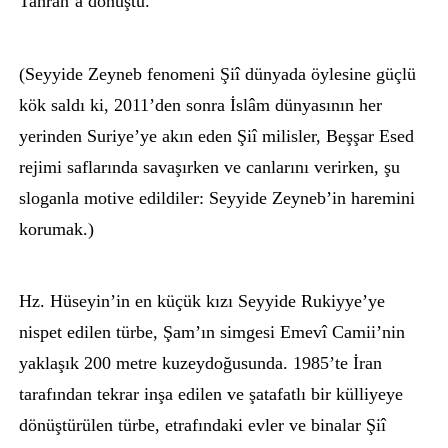
Tahran’a dönüştü.
(Seyyide Zeyneb fenomeni Şiî dünyada öylesine güçlü
kök saldı ki, 2011’den sonra İslâm dünyasının her
yerinden Suriye’ye akın eden Şiî milisler, Beşşar Esed
rejimi saflarında savaşırken ve canlarını verirken, şu
sloganla motive edildiler: Seyyide Zeyneb’in haremini
korumak.)
Hz. Hüseyin’in en küçük kızı Seyyide Rukiyye’ye
nispet edilen türbe, Şam’ın simgesi Emevî Camii’nin
yaklaşık 200 metre kuzeydoğusunda. 1985’te İran
tarafından tekrar inşa edilen ve şatafatlı bir külliyeye
dönüştürülen türbe, etrafındaki evler ve binalar Şiî