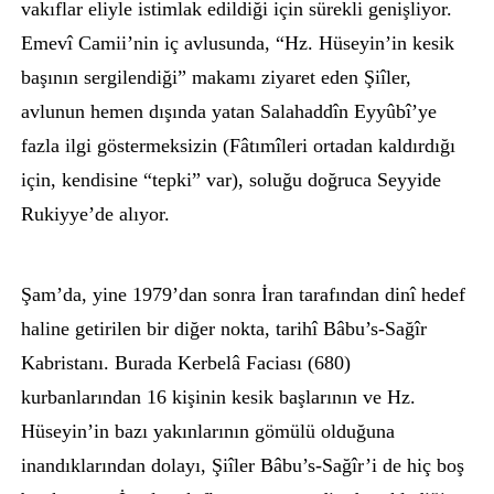
vakıflar eliyle istimlak edildiği için sürekli genişliyor.
Emevî Camii’nin iç avlusunda, “Hz. Hüseyin’in kesik
başının sergilendiği” makamı ziyaret eden Şiîler,
avlunun hemen dışında yatan Salahaddîn Eyyûbî’ye
fazla ilgi göstermeksizin (Fâtımîleri ortadan kaldırdığı
için, kendisine “tepki” var), soluğu doğruca Seyyide
Rukiyye’de alıyor.
Şam’da, yine 1979’dan sonra İran tarafından dinî hedef
haline getirilen bir diğer nokta, tarihî Bâbu’s-Sağîr
Kabristanı. Burada Kerbelâ Faciası (680)
kurbanlarından 16 kişinin kesik başlarının ve Hz.
Hüseyin’in bazı yakınlarının gömülü olduğuna
inandıklarından dolayı, Şiîler Bâbu’s-Sağîr’i de hiç boş