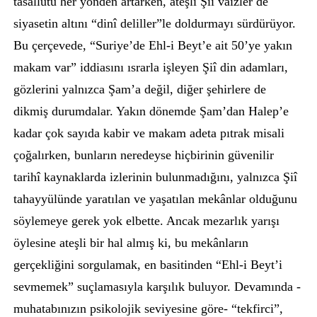
tasallutu her yönden artarken, ateşli Şiî vaizler de
siyasetin altını “dinî deliller”le doldurmayı sürdürüyor.
Bu çerçevede, “Suriye’de Ehl-i Beyt’e ait 50’ye yakın
makam var” iddiasını ısrarla işleyen Şiî din adamları,
gözlerini yalnızca Şam’a değil, diğer şehirlere de
dikmiş durumdalar. Yakın dönemde Şam’dan Halep’e
kadar çok sayıda kabir ve makam adeta pıtrak misali
çoğalırken, bunların neredeyse hiçbirinin güvenilir
tarihî kaynaklarda izlerinin bulunmadığını, yalnızca Şiî
tahayyülünde yaratılan ve yaşatılan mekânlar olduğunu
söylemeye gerek yok elbette. Ancak mezarlık yarışı
öylesine ateşli bir hal almış ki, bu mekânların
gerçekliğini sorgulamak, en basitinden “Ehl-i Beyt’i
sevmemek” suçlamasıyla karşılık buluyor. Devamında -
muhatabınızın psikolojik seviyesine göre- “tekfirci”,