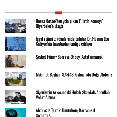
Bosna Hersek'ten yola çıkan 'Filistin Konvoyu'
Diyarbakır'a ulaştı
İşgal rejimi zindanlarında tutulan Dr. Hüsam Ebu
Safiyye’nin hayatından endişe ediliyor
Şevket Hüner: Sonraya Önceyi Anlatamamak
Mehmet Beyhan: S.4443 Kıskacında Doğu Akdeniz
Siyonizmin Arkasındaki Hukuk Skandalı: Abdullah
Vedat Altuna
Abdulaziz Tantik: Unutulmuş Kavramsal
Şemamız…