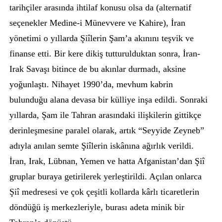
tarihçiler arasında ihtilaf konusu olsa da (alternatif
seçenekler Medine-i Münevvere ve Kahire), İran
yönetimi o yıllarda Şiîlerin Şam’a akınını teşvik ve
finanse etti. Bir kere dikiş tutturulduktan sonra, İran-
Irak Savaşı bitince de bu akınlar durmadı, aksine
yoğunlaştı. Nihayet 1990’da, mevhum kabrin
bulunduğu alana devasa bir külliye inşa edildi. Sonraki
yıllarda, Şam ile Tahran arasındaki ilişkilerin gittikçe
derinleşmesine paralel olarak, artık “Seyyide Zeyneb”
adıyla anılan semte Şiîlerin iskânına ağırlık verildi.
İran, Irak, Lübnan, Yemen ve hatta Afganistan’dan Şiî
gruplar buraya getirilerek yerleştirildi. Açılan onlarca
Şiî medresesi ve çok çeşitli kollarda kârlı ticaretlerin
döndüğü iş merkezleriyle, burası adeta minik bir