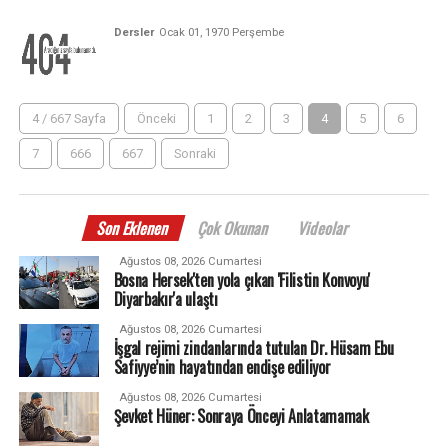
Dersler
Ocak 01, 1970 Perşembe
4 / 667 Sayfa
Önceki
1
2
3
4
5
6
7
666
667
Sonraki
Son Eklenen
Çok Okunan
Videolar
Ağustos 08, 2026 Cumartesi
Bosna Hersek'ten yola çıkan 'Filistin Konvoyu'
Diyarbakır'a ulaştı
Ağustos 08, 2026 Cumartesi
İşgal rejimi zindanlarında tutulan Dr. Hüsam Ebu
Safiyye’nin hayatından endişe ediliyor
Ağustos 08, 2026 Cumartesi
Şevket Hüner: Sonraya Önceyi Anlatamamak