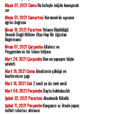
Mayıs 07, 2021 Cuma
Bu kafayla müjde konuşmak
zor
Mayıs 01, 2021 Cumartesi
Koronavirüs aşısının
eğrisi doğrusu
Nisan 19, 2021 Pazartesi
Yalanın Büyüklüğü
Önemli Değil Mühim Olan Hep Bir Ağızdan
Bağırmanız
Nisan 07, 2021 Çarşamba
Allahsız ve
Peygambersiz bir İslam hülyası
Mart 24, 2021 Çarşamba
Ben ne yapayım böyle
adaleti
Mart 19, 2021 Cuma
İdealizmin çöküşü ve
konformizm çağı
Mart 16, 2021 Salı
Z nesli ya da zevk nesli
Mart 04, 2021 Perşembe
İlaçta hokkabazlık
Şubat 22, 2021 Pazartesi
Akademik Kölelik
Şubat 11, 2021 Perşembe
Kavganızı az ötede yapın;
millet rahatsız olmasın