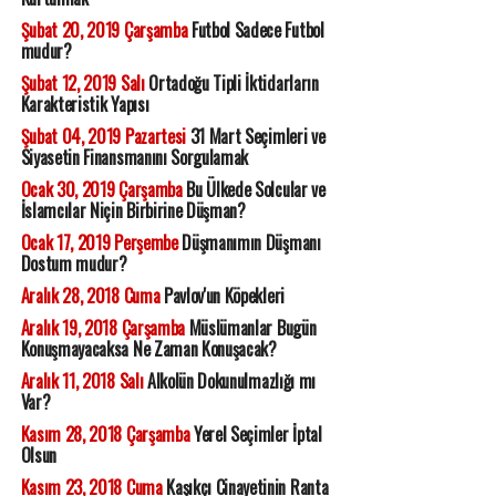
Şubat 20, 2019 Çarşamba
Futbol Sadece Futbol
mudur?
Şubat 12, 2019 Salı
Ortadoğu Tipli İktidarların
Karakteristik Yapısı
Şubat 04, 2019 Pazartesi
31 Mart Seçimleri ve
Siyasetin Finansmanını Sorgulamak
Ocak 30, 2019 Çarşamba
Bu Ülkede Solcular ve
İslamcılar Niçin Birbirine Düşman?
Ocak 17, 2019 Perşembe
Düşmanımın Düşmanı
Dostum mudur?
Aralık 28, 2018 Cuma
Pavlov'un Köpekleri
Aralık 19, 2018 Çarşamba
Müslümanlar Bugün
Konuşmayacaksa Ne Zaman Konuşacak?
Aralık 11, 2018 Salı
Alkolün Dokunulmazlığı mı
Var?
Kasım 28, 2018 Çarşamba
Yerel Seçimler İptal
Olsun
Kasım 23, 2018 Cuma
Kaşıkçı Cinayetinin Ranta