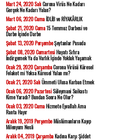
Mart 24, 2020 Salı
Corona Virüs Ne Kadarı
Gerçek Ne Kadarı Yalan?
Mart 06, 2020 Cuma
İDLİB ve RİYAKÂRLIK
Şubat 21, 2020 Cuma
15 Temmuz Darbesi ve
Darbe İçinde Darbe
Şubat 13, 2020 Perşembe
Şeytanlar Pusuda
Şubat 08, 2020 Cumartesi
Hayatı Sıfıra
İndirgemek Ya da Varlık İçinde Yokluk Yaşamak
Ocak 29, 2020 Çarşamba
Corona Virüsü Küresel
Felaket mi Yoksa Küresel Yalan mı?
Ocak 21, 2020 Salı
Ümmeti Ulusa Kurban Etmek
Ocak 06, 2020 Pazartesi
Süleymani Suikastı
Kime Yaradı? Bundan Sonra Ne Olur?
Ocak 03, 2020 Cuma
Hizmete Eyvallah Ama
Ranta Hayır
Aralık 19, 2019 Perşembe
Müslümanların Kayıp
Milenyum Nesli
Aralık 04, 2019 Çarşamba
Kadına Karşı Şiddet