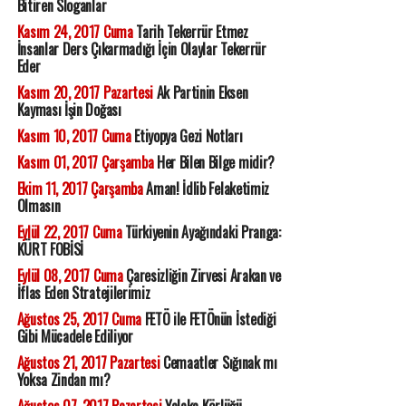
Bitiren Sloganlar
Kasım 24, 2017 Cuma
Tarih Tekerrür Etmez
İnsanlar Ders Çıkarmadığı İçin Olaylar Tekerrür
Eder
Kasım 20, 2017 Pazartesi
Ak Partinin Eksen
Kayması İşin Doğası
Kasım 10, 2017 Cuma
Etiyopya Gezi Notları
Kasım 01, 2017 Çarşamba
Her Bilen Bilge midir?
Ekim 11, 2017 Çarşamba
Aman! İdlib Felaketimiz
Olmasın
Eylül 22, 2017 Cuma
Türkiyenin Ayağındaki Pranga:
KÜRT FOBİSİ
Eylül 08, 2017 Cuma
Çaresizliğin Zirvesi Arakan ve
İflas Eden Stratejilerimiz
Ağustos 25, 2017 Cuma
FETÖ ile FETÖnün İstediği
Gibi Mücadele Ediliyor
Ağustos 21, 2017 Pazartesi
Cemaatler Sığınak mı
Yoksa Zindan mı?