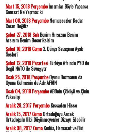
Mart 15, 2018 Perşembe
İmamlar Böyle Yaparsa
Cemaat Ne Yapmaz ki
Mart 08, 2018 Perşembe
Namussuzlar Kadar
Cesur Değiliz
Şubat 27, 2018 Salı
Benim Hırsızım Benim
Arsızım Benim Beceriksizim
Şubat 16, 2018 Cuma
3. Dünya Savaşının Ayak
Sesleri
Şubat 12, 2018 Pazartesi
Türkiye Afrinde PYD ile
Değil NATO ile Savaşıyor
Ocak 25, 2018 Perşembe
Oyunu Bozmanın da
Oyuna Gelmenin de Adı: AFRİN
Ocak 04, 2018 Perşembe
ABDnin Çöküşü ve Çinin
Yükselişi
Aralık 28, 2017 Perşembe
Kıssadan Hisse
Aralık 15, 2017 Cuma
Ortadoğuyu Ancak
Ortadoğulu Gibi Düşünmeyenler Dizayn Edebilir
Aralık 08, 2017 Cuma
Kudüs, Hamaset ve Bizi