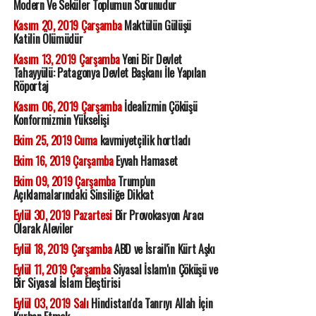
Modern Ve Seküler Toplumun Sorunudur
Kasım 20, 2019 Çarşamba
Maktülün Gülüşü
Katilin Ölümüdür
Kasım 13, 2019 Çarşamba
Yeni Bir Devlet
Tahayyülü: Patagonya Devlet Başkanı İle Yapılan
Röportaj
Kasım 06, 2019 Çarşamba
İdealizmin Çöküşü
Konformizmin Yükselişi
Ekim 25, 2019 Cuma
kavmiyetçilik hortladı
Ekim 16, 2019 Çarşamba
Eyvah Hamaset
Ekim 09, 2019 Çarşamba
Trump'un
Açıklamalarındaki Sinsiliğe Dikkat
Eylül 30, 2019 Pazartesi
Bir Provokasyon Aracı
Olarak Aleviler
Eylül 18, 2019 Çarşamba
ABD ve İsrail'in Kürt Aşkı
Eylül 11, 2019 Çarşamba
Siyasal İslam'ın Çöküşü ve
Bir Siyasal İslam Eleştirisi
Eylül 03, 2019 Salı
Hindistan'da Tanrıyı Allah İçin