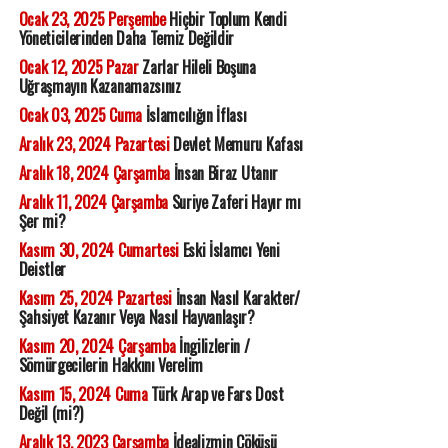
Ocak 23, 2025 Perşembe
Hiçbir Toplum Kendi
Yöneticilerinden Daha Temiz Değildir
Ocak 12, 2025 Pazar
Zarlar Hileli Boşuna
Uğraşmayın Kazanamazsınız
Ocak 03, 2025 Cuma
İslamcılığın İflası
Aralık 23, 2024 Pazartesi
Devlet Memuru Kafası
Aralık 18, 2024 Çarşamba
İnsan Biraz Utanır
Aralık 11, 2024 Çarşamba
Suriye Zaferi Hayır mı
Şer mi?
Kasım 30, 2024 Cumartesi
Eski İslamcı Yeni
Deistler
Kasım 25, 2024 Pazartesi
İnsan Nasıl Karakter/
Şahsiyet Kazanır Veya Nasıl Hayvanlaşır?
Kasım 20, 2024 Çarşamba
İngilizlerin /
Sömürgecilerin Hakkını Verelim
Kasım 15, 2024 Cuma
Türk Arap ve Fars Dost
Değil (mi?)
Aralık 13, 2023 Çarşamba
İdealizmin Çöküşü