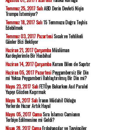
Ağustos 07, 2017 Pazartesi
Yalaka Körlüğü
Temmuz 25, 2017 Salı
ABD Derin Devleti Niçin
Trumpu İstemiyor?
Temmuz 18, 2017 Salı
15 Temmuzu Doğru Teşhis
Edebilmek
Temmuz 03, 2017 Pazartesi
Sıcak ve Tehlikeli
Günler Bizi Bekliyor
Haziran 21, 2017 Çarşamba
Müslüman
Kardeşlerimle Bir Hasbihal
Haziran 14, 2017 Çarşamba
Kuranı Bilen de Sapıtır
Haziran 05, 2017 Pazartesi
Peygambersiz Bir Din
mi Yoksa Peygamberi İlahlaştırılmış Bir Din mi?
Mayıs 23, 2017 Salı
FETÖye Bakarken Asıl Paralel
Yapıyı Gözden Kaçırmak
Mayıs 16, 2017 Salı
İranın Müdahil Olduğu
Yerlerde Huzur Artık Hayal
Mayıs 05, 2017 Cuma
Sıra İslamcı Camianın
Terbiye Edilmesine mi Geldi?
Nisan 28, 2017 Cuma
Erdoğancılar ve Tayyipçiler