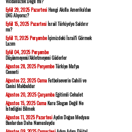
Vicdansızlık Değil mi?
Eylül 29, 2025 Pazartesi
Hangi Akılla Amerika'dan
LNG Alıyoruz?
Eylül 15, 2025 Pazartesi
İsrail Türkiye'ye Saldırır
mı?
Eylül 11, 2025 Perşembe
İçimizdeki İsrail'i Görmek
Lazım
Eylül 04, 2025 Perşembe
Düşünmeyeni/Akletmeyeni Güderler
Ağustos 28, 2025 Perşembe
Türkiye Mafya
Cenneti
Ağustos 22, 2025 Cuma
Futbolseverin Cahili ve
Canisi Makbuldur
Ağustos 20, 2025 Çarşamba
Eğitimli Cehalet
Ağustos 15, 2025 Cuma
Kuru Slogan Değil Ne
İstediğini Bilmek
Ağustos 11, 2025 Pazartesi
Aydın Doğan Medyası
Bunlardan Daha Namusluydu
Ağustos 09, 2025 Cumartesi
Adım Adım Dijital