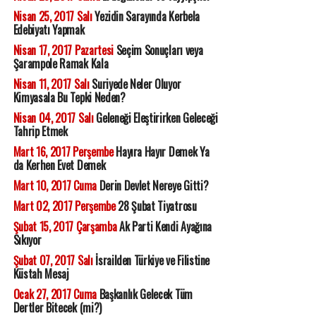
Nisan 25, 2017 Salı
Yezidin Sarayında Kerbela
Edebiyatı Yapmak
Nisan 17, 2017 Pazartesi
Seçim Sonuçları veya
Şarampole Ramak Kala
Nisan 11, 2017 Salı
Suriyede Neler Oluyor
Kimyasala Bu Tepki Neden?
Nisan 04, 2017 Salı
Geleneği Eleştirirken Geleceği
Tahrip Etmek
Mart 16, 2017 Perşembe
Hayıra Hayır Demek Ya
da Kerhen Evet Demek
Mart 10, 2017 Cuma
Derin Devlet Nereye Gitti?
Mart 02, 2017 Perşembe
28 Şubat Tiyatrosu
Şubat 15, 2017 Çarşamba
Ak Parti Kendi Ayağına
Sıkıyor
Şubat 07, 2017 Salı
İsrailden Türkiye ve Filistine
Küstah Mesaj
Ocak 27, 2017 Cuma
Başkanlık Gelecek Tüm
Dertler Bitecek (mi?)