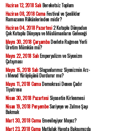
Haziran 12, 2018 Salı
Bereketsiz Toplum
Haziran 08, 2018 Cuma
Festival ve Şenlikler
Ramazanın Rükünlerinden midir?
Haziran 04, 2018 Pazartesi
2 Kutuplu Dünyadan
Çok Kutuplu Dünyaya ve Müslümanların Geleceği
Mayıs 30, 2018 Çarşamba
Devlete Rağmen Yerli
Üretim Mümkün mü?
Mayıs 22, 2018 Salı
Emperyalizm ve Siyonizm
Çatışması
Mayıs 15, 2018 Salı
Sloganlarımız Siyonizmin Arz-
ı Mevud Yürüyüşünü Durdurur mu?
Mayıs 11, 2018 Cuma
Demokrasi Denen Çadır
Tiyatrosu
Nisan 30, 2018 Pazartesi
Siyasetin Kirlenmesi
Nisan 19, 2018 Perşembe
Suriyeye ve Zulme Şaşı
Bakmak
Mart 30, 2018 Cuma
Emevileşiyor Muyuz?
Mart 23, 2018 Cuma
Mutluluk Hayata Bakışımızda