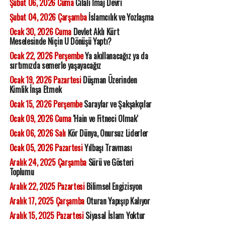
Şubat 06, 2026 Cuma
Cilalı İmaj Devri
Şubat 04, 2026 Çarşamba
İslamcılık ve Yozlaşma
Ocak 30, 2026 Cuma
Devlet Aklı Kürt
Meselesinde Niçin U Dönüşü Yaptı?
Ocak 22, 2026 Perşembe
Ya akıllanacağız ya da
sırtımızda semerle yaşayacağız
Ocak 19, 2026 Pazartesi
Düşman Üzerinden
Kimlik İnşa Etmek
Ocak 15, 2026 Perşembe
Saraylar ve Şakşakçılar
Ocak 09, 2026 Cuma
'Hain ve Fitneci Olmak'
Ocak 06, 2026 Salı
Kör Dünya, Onursuz Liderler
Ocak 05, 2026 Pazartesi
Yılbaşı Travması
Aralık 24, 2025 Çarşamba
Sürü ve Gösteri
Toplumu
Aralık 22, 2025 Pazartesi
Bilimsel Engizisyon
Aralık 17, 2025 Çarşamba
Oturan Yapışıp Kalıyor
Aralık 15, 2025 Pazartesi
Siyasal İslam Yoktur