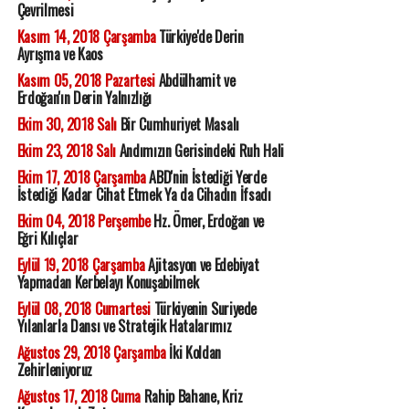
Çevrilmesi
Kasım 14, 2018 Çarşamba
Türkiye'de Derin
Ayrışma ve Kaos
Kasım 05, 2018 Pazartesi
Abdülhamit ve
Erdoğan'ın Derin Yalnızlığı
Ekim 30, 2018 Salı
Bir Cumhuriyet Masalı
Ekim 23, 2018 Salı
Andımızın Gerisindeki Ruh Hali
Ekim 17, 2018 Çarşamba
ABD'nin İstediği Yerde
İstediği Kadar Cihat Etmek Ya da Cihadın İfsadı
Ekim 04, 2018 Perşembe
Hz. Ömer, Erdoğan ve
Eğri Kılıçlar
Eylül 19, 2018 Çarşamba
Ajitasyon ve Edebiyat
Yapmadan Kerbelayı Konuşabilmek
Eylül 08, 2018 Cumartesi
Türkiyenin Suriyede
Yılanlarla Dansı ve Stratejik Hatalarımız
Ağustos 29, 2018 Çarşamba
İki Koldan
Zehirleniyoruz
Ağustos 17, 2018 Cuma
Rahip Bahane, Kriz