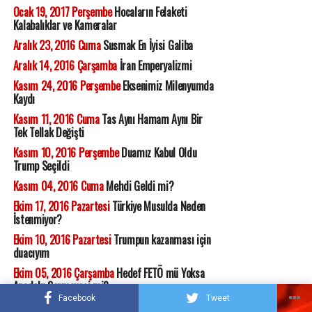
Ocak 19, 2017 Perşembe
Hocaların Felaketi
Kalabalıklar ve Kameralar
Aralık 23, 2016 Cuma
Susmak En İyisi Galiba
Aralık 14, 2016 Çarşamba
İran Emperyalizmi
Kasım 24, 2016 Perşembe
Eksenimiz Milenyumda
Kaydı
Kasım 11, 2016 Cuma
Tas Aynı Hamam Aynı Bir
Tek Tellak Değişti
Kasım 10, 2016 Perşembe
Duamız Kabul Oldu
Trump Seçildi
Kasım 04, 2016 Cuma
Mehdi Geldi mi?
Ekim 17, 2016 Pazartesi
Türkiye Musulda Neden
İstenmiyor?
Ekim 10, 2016 Pazartesi
Trumpun kazanması için
duacıyım
Ekim 05, 2016 Çarşamba
Hedef FETÖ mü Yoksa
Anadolu Sermayesi mi?
Facebook
Tweet
Eylül 21, 2016 Çarşamba
18 Yaşında Üniversiteyi