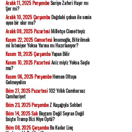
Aralık 11, 2025 Perşembe
Suriye Zaferi Hayır mı
Şer mi?
Aralık 10, 2025 Çarşamba
Dağdaki çoban ile senin
oyun bir olur mu?
Aralık 08, 2025 Pazartesi
Milletçe Cinnetteyiz
Kasım 22, 2025 Cumartesi
İmamoğlu, Bitirilmek
mi İsteniyor Yoksa Yarına mı Hazırlanıyor?
Kasım 19, 2025 Çarşamba
Yapan Bilir
Kasım 10, 2025 Pazartesi
Aciz miyiz Yoksa Suçlu
mu?
Kasım 06, 2025 Perşembe
Hemen Oltaya
Gelmeyelim
Ekim 27, 2025 Pazartesi
102 Yıllık Cumhursuz
Cumhuriyet
Ekim 23, 2025 Perşembe
Z Kuşağıyla Sohbet
Ekim 14, 2025 Salı
Bayram Değil Seyran Değil
Enişte Trump Bizi Niye Öptü?
Ekim 08, 2025 Çarşamba
Bu Kadar Linç