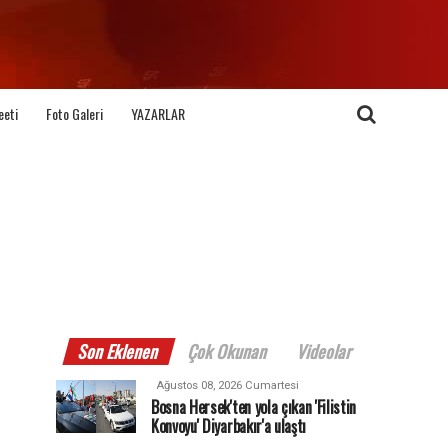
eeti
Foto Galeri
YAZARLAR
Son Eklenen
Çok Okunan
Videolar
Ağustos 08, 2026 Cumartesi
Bosna Hersek'ten yola çıkan 'Filistin
Konvoyu' Diyarbakır'a ulaştı