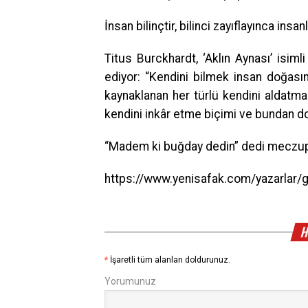
İnsan bilinçtir, bilinci zayıflayınca insanl
Titus Burckhardt, ‘Aklın Aynası’ isiml
ediyor: “Kendini bilmek insan doğası
kaynaklanan her türlü kendini aldatma
kendini inkâr etme biçimi ve bundan do
“Madem ki buğday dedin” dedi meczup,
https://www.yenisafak.com/yazarlar
H
*
İşaretli tüm alanları doldurunuz.
Yorumunuz