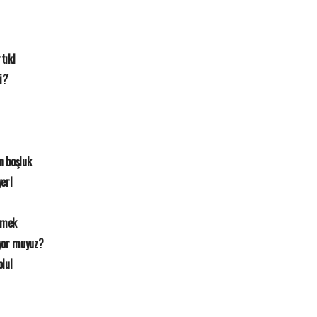
tık!
i?'
n boşluk
yer!
emek
iyor muyuz?
olu!