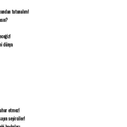
ucundan tutunalım!
asın?
eceğiz!
ni dünya
zuhur etmez!
ayın seyirciler!
ki başkaları