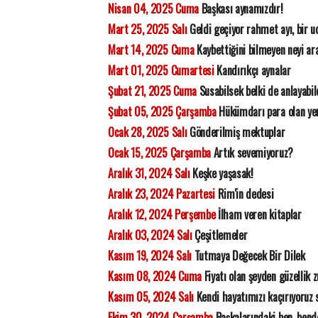
Nisan 04, 2025 Cuma
Başkası aynamızdır!
Mart 25, 2025 Salı
Geldi geçiyor rahmet ayı, bir 
Mart 14, 2025 Cuma
Kaybettiğini bilmeyen neyi ar
Mart 01, 2025 Cumartesi
Kandırıkçı aynalar
Şubat 21, 2025 Cuma
Susabilsek belki de anlayabil
Şubat 05, 2025 Çarşamba
Hükümdarı para olan ye
Ocak 28, 2025 Salı
Gönderilmiş mektuplar
Ocak 15, 2025 Çarşamba
Artık sevemiyoruz?
Aralık 31, 2024 Salı
Keşke yaşasak!
Aralık 23, 2024 Pazartesi
Rim'in dedesi
Aralık 12, 2024 Perşembe
İlham veren kitaplar
Aralık 03, 2024 Salı
Çeşitlemeler
Kasım 19, 2024 Salı
Tutmaya Değecek Bir Dilek
Kasım 08, 2024 Cuma
Fiyatı olan şeyden güzellik 
Kasım 05, 2024 Salı
Kendi hayatımızı kaçırıyoruz s
Ekim 30, 2024 Çarşamba
Başkalarındaki ben, bende