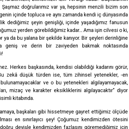
! Şaşmaz doğrularımız var ya, hepsinin menzili bizim son
zegenin içinde topluca ve aynı zamanda kendi iç dünyasında
lik dediğimiz şeyin genişliği, içinde yaşadığımız fanusun
duğumuz yerden görebildiğimiz kadar… Ama işin cilvesi o ki,
ya da bu yalana bir şekilde kanıyor. Bir şeyleri derinliğine
a geniş ve derin bir zaviyeden bakmak noktasında
ı!
z. Herkes başkasında, kendisi olabildiği kadarını görür,
Bu zekâ düşük türden ise, tüm zihinsel yetenekler, -en
 bulunamayacaklar ve o bu yetenekleri algılayamayacak,
arı, mizaç ve karakter eksikliklerini algılayacaktır” diyor
simli kitabında.
amaya, başkaları gibi hissetmeye gayret ettiğimiz ölçüde
olması en sınırlayıcı şey! Çoğumuz kendimizden ötesini
doğru deyişle kendimizden fazlasını göremediğimiz için