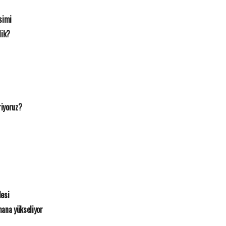
simi
dik?
riyoruz?
esi
mana yükseliyor