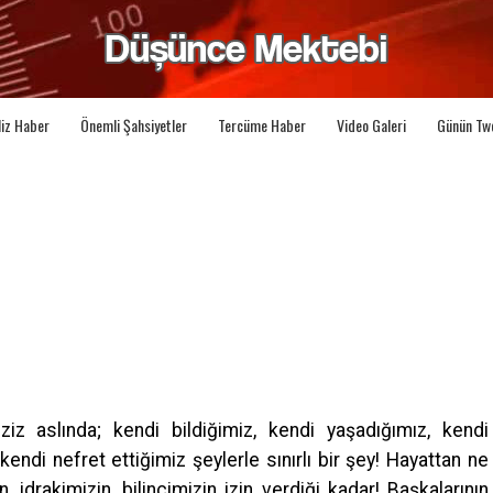
liz Haber
Önemli Şahsiyetler
Tercüme Haber
Video Galeri
Günün Tw
z aslında; kendi bildiğimiz, kendi yaşadığımız, kendi
endi nefret ettiğimiz şeylerle sınırlı bir şey! Hayattan ne
 idrakimizin, bilincimizin izin verdiği kadar! Başkalarının