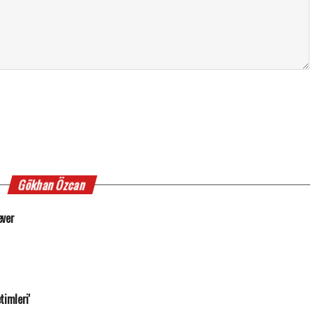
Gökhan Özcan
ever
timleri'