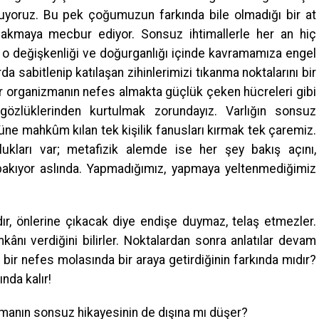
uyoruz. Bu pek çoğumuzun farkında bile olmadığı bir at
bakmaya mecbur ediyor. Sonsuz ihtimallerle her an hiç
o değişkenliği ve doğurganlığı içinde kavramamıza engel
a sabitlenip katılaşan zihinlerimizi tıkanma noktalarını bir
ir organizmanın nefes almakta güçlük çeken hücreleri gibi
özlüklerinden kurtulmak zorundayız. Varlığın sonsuz
ne mahkûm kılan tek kişilik fanusları kırmak tek çaremiz.
ukları var; metafizik alemde ise her şey bakış açını,
e bakıyor aslında. Yapmadığımız, yapmaya yeltenmediğimiz
dır, önlerine çıkacak diye endişe duymaz, telaş etmezler.
ânı verdiğini bilirler. Noktalardan sonra anlatılar devam
u bir nefes molasında bir araya getirdiğinin farkında mıdır?
ında kalır!
manın sonsuz hikayesinin de dışına mı düşer?