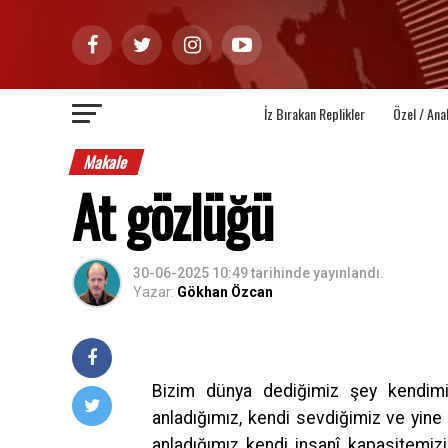
İz Bırakan Replikler
Özel / Ana
Makale
At gözlüğü
30-06-2025 10:49
tarihinde yayınlandı.
Yazar:
Gökhan Özcan
Bizim dünya dediğimiz şey kendimizi
anladığımız, kendi sevdiğimiz ve yine k
anladığımız kendi insanî kapasitemizin,