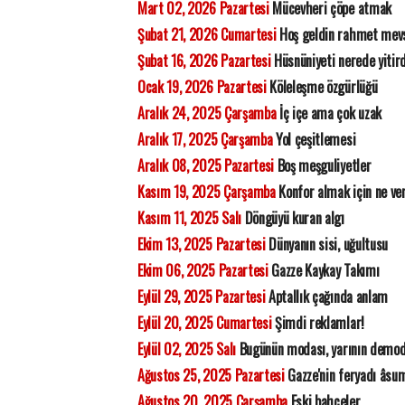
Mart 02, 2026 Pazartesi
Mücevheri çöpe atmak
Şubat 21, 2026 Cumartesi
Hoş geldin rahmet mev
Şubat 16, 2026 Pazartesi
Hüsnüniyeti nerede yitir
Ocak 19, 2026 Pazartesi
Köleleşme özgürlüğü
Aralık 24, 2025 Çarşamba
İç içe ama çok uzak
Aralık 17, 2025 Çarşamba
Yol çeşitlemesi
Aralık 08, 2025 Pazartesi
Boş meşguliyetler
Kasım 19, 2025 Çarşamba
Konfor almak için ne ve
Kasım 11, 2025 Salı
Döngüyü kuran algı
Ekim 13, 2025 Pazartesi
Dünyanın sisi, uğultusu
Ekim 06, 2025 Pazartesi
Gazze Kaykay Takımı
Eylül 29, 2025 Pazartesi
Aptallık çağında anlam
Eylül 20, 2025 Cumartesi
Şimdi reklamlar!
Eylül 02, 2025 Salı
Bugünün modası, yarının demod
Ağustos 25, 2025 Pazartesi
Gazze'nin feryadı âsu
Ağustos 20, 2025 Çarşamba
Eski bahçeler