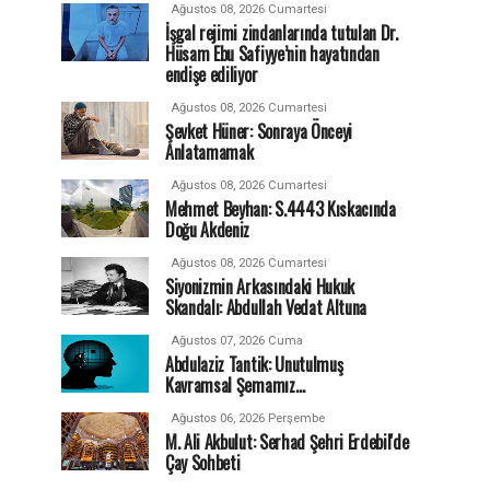
Ağustos 08, 2026 Cumartesi
İşgal rejimi zindanlarında tutulan Dr.
Hüsam Ebu Safiyye’nin hayatından
endişe ediliyor
Ağustos 08, 2026 Cumartesi
Şevket Hüner: Sonraya Önceyi
Anlatamamak
Ağustos 08, 2026 Cumartesi
Mehmet Beyhan: S.4443 Kıskacında
Doğu Akdeniz
Ağustos 08, 2026 Cumartesi
Siyonizmin Arkasındaki Hukuk
Skandalı: Abdullah Vedat Altuna
Ağustos 07, 2026 Cuma
Abdulaziz Tantik: Unutulmuş
Kavramsal Şemamız…
Ağustos 06, 2026 Perşembe
M. Ali Akbulut: Serhad Şehri Erdebil'de
Çay Sohbeti