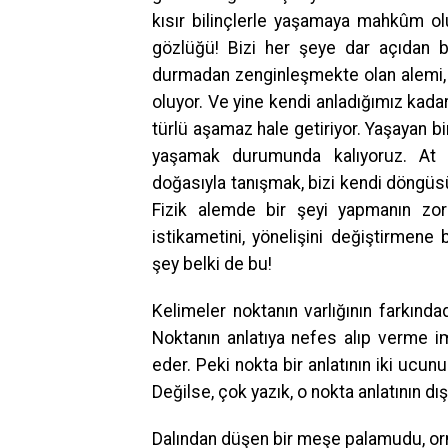
kısır bilinçlerle yaşamaya mahkûm ol
gözlüğü! Bizi her şeye dar açıdan 
durmadan zenginleşmekte olan alemi, 
oluyor. Ve yine kendi anladığımız kadard
türlü aşamaz hale getiriyor. Yaşayan b
yaşamak durumunda kalıyoruz. At g
doğasıyla tanışmak, bizi kendi döngüsü
Fizik alemde bir şeyi yapmanın zorl
istikametini, yönelişini değiştirmen
şey belki de bu!
Kelimeler noktanın varlığının farkında
Noktanın anlatıya nefes alıp verme imk
eder. Peki nokta bir anlatının iki ucun
Değilse, çok yazık, o nokta anlatının dış
Dalından düşen bir meşe palamudu, or