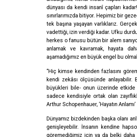
dünyası da kendi insanî çapları kadar
sınırlarımızda bitiyor. Hepimiz bir ge
tek başına yaşayan varlıklarız. Gerçek
vadettiği, izin verdiği kadar. Ufku dur
herkes o fanusu bütün bir alem sanıyor 
anlamak ve kavramak, hayata dah
aşamadığımız en büyük engel bu olmal
“Hiç kimse kendinden fazlasını göreme
kendi zekâsı ölçüsünde anlayabilir. 
büyükleri bile- onun üzerinde etkide
sadece kendisiyle ortak olan zayıflıkl
Arthur Schopenhauer, ‘Hayatın Anlamı’ i
Dünyamız bizdekinden başka olanı anl
genişleyebilir. İnsanın kendine haps
göremediğimiz için ya da belki daha 