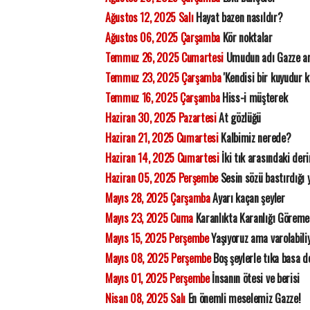
Ağustos 12, 2025 Salı
Hayat bazen nasıldır?
Ağustos 06, 2025 Çarşamba
Kör noktalar
Temmuz 26, 2025 Cumartesi
Umudun adı Gazze ar
Temmuz 23, 2025 Çarşamba
'Kendisi bir kuyudur k
Temmuz 16, 2025 Çarşamba
Hiss-i müşterek
Haziran 30, 2025 Pazartesi
At gözlüğü
Haziran 21, 2025 Cumartesi
Kalbimiz nerede?
Haziran 14, 2025 Cumartesi
İki tık arasındaki deri
Haziran 05, 2025 Perşembe
Sesin sözü bastırdığı 
Mayıs 28, 2025 Çarşamba
Ayarı kaçan şeyler
Mayıs 23, 2025 Cuma
Karanlıkta Karanlığı Görem
Mayıs 15, 2025 Perşembe
Yaşıyoruz ama varolabil
Mayıs 08, 2025 Perşembe
Boş şeylerle tıka basa d
Mayıs 01, 2025 Perşembe
İnsanın ötesi ve berisi
Nisan 08, 2025 Salı
En önemli meselemiz Gazze!