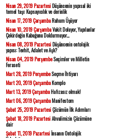
Nisan 29, 2019 Pazartesi
Düşüncenin yapısal iki
temel taşı: Kapsayıcılık ve derinlik
Nisan 17, 2019 Çarşamba
Ruhum Üşüyor
Nisan 10, 2019 Çarşamba
Vakit Doluyor, Yapılanlar
Çekirdeğin Kabuğunu Doldurmuyor...
Nisan 08, 2019 Pazartesi
Düşüncenin ontolojik
yapısı: Tevhit, Adalet ve Aşk?
Nisan 04, 2019 Perşembe
Seçimler ve Milletin
Feraseti
Mart 28, 2019 Perşembe
Seçme İhtiyarı
Mart 20, 2019 Çarşamba
Komplo
Mart 13, 2019 Çarşamba
Hafızasız olmak!
Mart 06, 2019 Çarşamba
Manifestom
Şubat 25, 2019 Pazartesi
Çözümün İlk Adımları
Şubat 18, 2019 Pazartesi
Ahvalimizin Çözümüne
dair
Şubat 11, 2019 Pazartesi
İnsanın Ontolojik