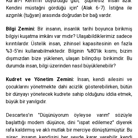
Kur'an-ı Kerim'in buyurduğu gibi, “Şüphesiz insan azar.
Kendini müstağni gördüğü için” (Alak 6-7). İstiğna ile
azgınlık (tuğyan) arasında doğrudan bir bağ vardır.
Bilgi Zemini:
Bir insanın, insanlık tarihi boyunca birikmiş
bilgiyi kuşatma imkânı var mıdır? Ulaşabildiklerimiz sadece
kırıntılardır. Üstelik insan, zihinsel kapasitesinin en fazla
%3-5'ini kullanabilmektedir. Bilginin %80'lik kısmı, bizim
dışımızdan bize yüklenen, ulaşan bilinçdışı birikimdir. Bu
durumda insan, bilgi üzerinden nasıl büyüklenebilir?
Kudret ve Yönetim Zemini:
İnsan, kendi ailesini ve
çocuklarını yönetmekte dahi acizlik gösterebilirken, bütün
bir dünyayı yönetecek kudrete sahip olduğunu iddia etmek,
büyük bir yanılgıdır.
Descartes'ın "Düşünüyorum öyleyse varım" sözüyle
başlattığı modern düşünce, dini "ispat edilemez" diyerek
rafa kaldırmış ve aklı mutlak bir merciye dönüştürmüştür. Bu
süreç, insanın kendisini her şeyde karar verebilir, kendi