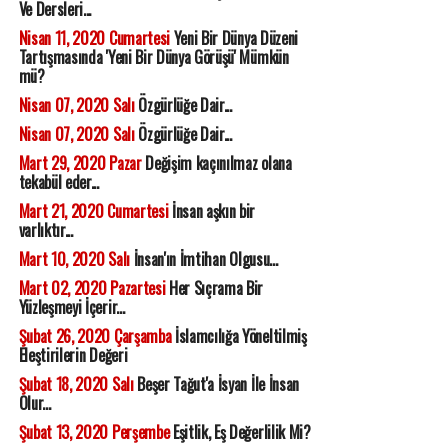
Ve Dersleri...
Nisan 11, 2020 Cumartesi
Yeni Bir Dünya Düzeni
Tartışmasında 'Yeni Bir Dünya Görüşü' Mümkün
mü?
Nisan 07, 2020 Salı
Özgürlüğe Dair...
Nisan 07, 2020 Salı
Özgürlüğe Dair...
Mart 29, 2020 Pazar
Değişim kaçınılmaz olana
tekabül eder...
Mart 21, 2020 Cumartesi
İnsan aşkın bir
varlıktır...
Mart 10, 2020 Salı
İnsan'ın İmtihan Olgusu...
Mart 02, 2020 Pazartesi
Her Sıçrama Bir
Yüzleşmeyi İçerir...
Şubat 26, 2020 Çarşamba
İslamcılığa Yöneltilmiş
Eleştirilerin Değeri
Şubat 18, 2020 Salı
Beşer Tağut'a İsyan İle İnsan
Olur...
Şubat 13, 2020 Perşembe
Eşitlik, Eş Değerlilik Mi?