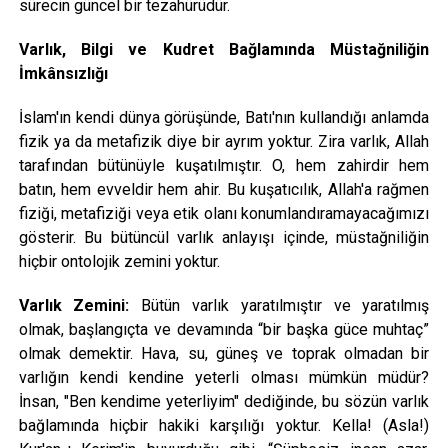
sürecin güncel bir tezahürüdür.
Varlık, Bilgi ve Kudret Bağlamında Müstağniliğin
İmkânsızlığı
İslam'ın kendi dünya görüşünde, Batı'nın kullandığı anlamda
fizik ya da metafizik diye bir ayrım yoktur. Zira varlık, Allah
tarafından bütünüyle kuşatılmıştır. O, hem zahirdir hem
batın, hem evveldir hem ahir. Bu kuşatıcılık, Allah'a rağmen
fiziği, metafiziği veya etik olanı konumlandıramayacağımızı
gösterir. Bu bütüncül varlık anlayışı içinde, müstağniliğin
hiçbir ontolojik zemini yoktur.
Varlık Zemini:
Bütün varlık yaratılmıştır ve yaratılmış
olmak, başlangıçta ve devamında “bir başka güce muhtaç”
olmak demektir. Hava, su, güneş ve toprak olmadan bir
varlığın kendi kendine yeterli olması mümkün müdür?
İnsan, "Ben kendime yeterliyim" dediğinde, bu sözün varlık
bağlamında hiçbir hakiki karşılığı yoktur. Kella! (Asla!)