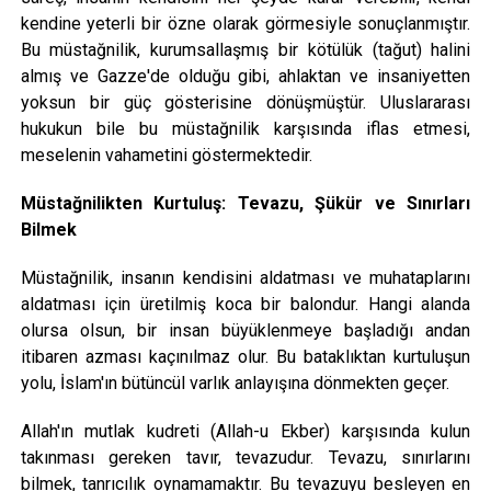
kendine yeterli bir özne olarak görmesiyle sonuçlanmıştır.
Bu müstağnilik, kurumsallaşmış bir kötülük (tağut) halini
almış ve Gazze'de olduğu gibi, ahlaktan ve insaniyetten
yoksun bir güç gösterisine dönüşmüştür. Uluslararası
hukukun bile bu müstağnilik karşısında iflas etmesi,
meselenin vahametini göstermektedir.
Müstağnilikten Kurtuluş: Tevazu, Şükür ve Sınırları
Bilmek
Müstağnilik, insanın kendisini aldatması ve muhataplarını
aldatması için üretilmiş koca bir balondur. Hangi alanda
olursa olsun, bir insan büyüklenmeye başladığı andan
itibaren azması kaçınılmaz olur. Bu bataklıktan kurtuluşun
yolu, İslam'ın bütüncül varlık anlayışına dönmekten geçer.
Allah'ın mutlak kudreti (Allah-u Ekber) karşısında kulun
takınması gereken tavır, tevazudur. Tevazu, sınırlarını
bilmek, tanrıcılık oynamamaktır. Bu tevazuyu besleyen en