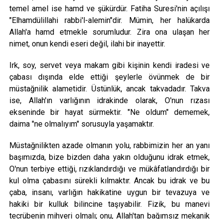
temel amel ise hamd ve şükürdür. Fatiha Suresi'nin açılışı
"Elhamdülillahi rabbi'l-alemin"dir. Mümin, her halükarda
Allah'a hamd etmekle sorumludur. Zira ona ulaşan her
nimet, onun kendi eseri değil, ilahi bir inayettir.
Irk, soy, servet veya makam gibi kişinin kendi iradesi ve
çabası dışında elde ettiği şeylerle övünmek de bir
müstağnilik alametidir. Üstünlük, ancak takvadadır. Takva
ise, Allah'ın varlığının idrakinde olarak, O'nun rızası
ekseninde bir hayat sürmektir. "Ne oldum" dememek,
daima "ne olmalıyım" sorusuyla yaşamaktır.
Müstağnilikten azade olmanın yolu, rabbimizin her an yanı
başımızda, bize bizden daha yakın olduğunu idrak etmek,
O'nun terbiye ettiği, rızıklandırdığı ve mükâfatlandırdığı bir
kul olma çabasını sürekli kılmaktır. Ancak bu idrak ve bu
çaba, insanı, varlığın hakikatine uygun bir tevazuya ve
hakiki bir kulluk bilincine taşıyabilir. Fizik, bu manevi
tecrübenin mihveri olmalı; onu, Allah'tan bağımsız mekanik