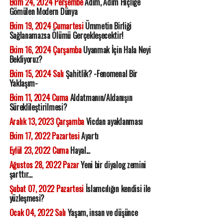
Ekim 24, 2024 Perşembe
Adım, Adım Hiçliğe
Gömülen Modern Dünya
Ekim 19, 2024 Cumartesi
Ümmetin Birliği
Sağlanamazsa Ölümü Gerçekleşecektir!
Ekim 16, 2024 Çarşamba
Uyanmak İçin Hala Neyi
Bekliyoruz?
Ekim 15, 2024 Salı
Şahitlik? -Fenomenal Bir
Yaklaşım-
Ekim 11, 2024 Cuma
Aldatmanın/Aldanışın
Süreklileştirilmesi?
Aralık 13, 2023 Çarşamba
Vicdan ayaklanması
Ekim 17, 2022 Pazartesi
Ayartı
Eylül 23, 2022 Cuma
Hayal...
Ağustos 28, 2022 Pazar
Yeni bir diyalog zemini
şarttır...
Şubat 07, 2022 Pazartesi
İslamcılığın kendisi ile
yüzleşmesi?
Ocak 04, 2022 Salı
Yaşam, insan ve düşünce