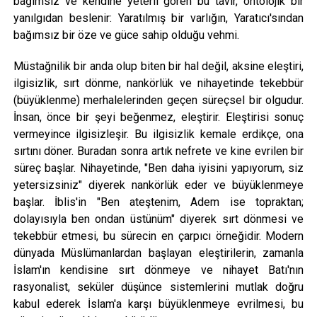
bağımsız ve kendine yeterli gören bu tavır, ontolojik bir
yanılgıdan beslenir: Yaratılmış bir varlığın, Yaratıcı'sından
bağımsız bir öze ve güce sahip olduğu vehmi.
Müstağnilik bir anda olup biten bir hal değil, aksine eleştiri,
ilgisizlik, sırt dönme, nankörlük ve nihayetinde tekebbür
(büyüklenme) merhalelerinden geçen süreçsel bir olgudur.
İnsan, önce bir şeyi beğenmez, eleştirir. Eleştirisi sonuç
vermeyince ilgisizleşir. Bu ilgisizlik kemale erdikçe, ona
sırtını döner. Buradan sonra artık nefrete ve kine evrilen bir
süreç başlar. Nihayetinde, "Ben daha iyisini yapıyorum, siz
yetersizsiniz" diyerek nankörlük eder ve büyüklenmeye
başlar. İblis'in "Ben ateştenim, Adem ise topraktan;
dolayısıyla ben ondan üstünüm" diyerek sırt dönmesi ve
tekebbür etmesi, bu sürecin en çarpıcı örneğidir. Modern
dünyada Müslümanlardan başlayan eleştirilerin, zamanla
İslam'ın kendisine sırt dönmeye ve nihayet Batı'nın
rasyonalist, seküler düşünce sistemlerini mutlak doğru
kabul ederek İslam'a karşı büyüklenmeye evrilmesi, bu