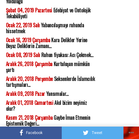
Yolculuğu
Şubat 04, 2019 Pazartesi
Edebiyat ve Ontolojik
Tekabüliyeti
Ocak 22, 2019 Salı
Yabancılaşmayı ruhunda
hissetmek
Ocak 16, 2019 Çarşamba
Kara Delikler Yerine
Beyaz Deliklerin Zamanı...
Ocak 08, 2019 Salı
Ruhun fiyakası: Acı Çekmek...
Aralık 26, 2018 Çarşamba
Kurtuluşun mümkün
şartı
Aralık 20, 2018 Perşembe
Seksenlerde İslamcılık
tartışmaları...
Aralık 09, 2018 Pazar
Yansımalar...
Aralık 01, 2018 Cumartesi
Akıl bizim neyimiz
olur?
Kasım 21, 2018 Çarşamba
Gaybe İman Etmenin
Epistemik Değeri...
Kasım 05, 2018 Pazartesi
Duruşun ontolojisi
Facebook
Tweet