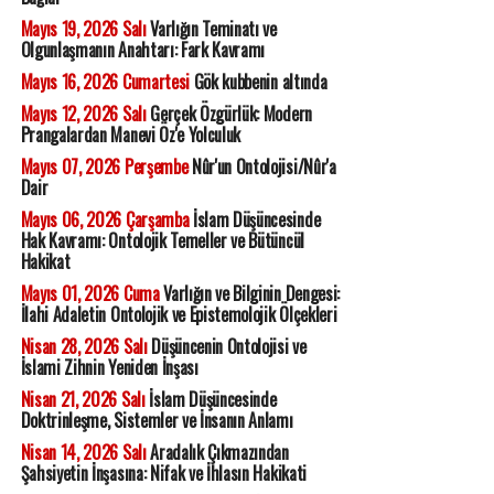
Mayıs 19, 2026 Salı
Varlığın Teminatı ve
Olgunlaşmanın Anahtarı: Fark Kavramı
Mayıs 16, 2026 Cumartesi
Gök kubbenin altında
Mayıs 12, 2026 Salı
Gerçek Özgürlük: Modern
Prangalardan Manevi Öz'e Yolculuk
Mayıs 07, 2026 Perşembe
Nûr'un Ontolojisi/Nûr'a
Dair
Mayıs 06, 2026 Çarşamba
İslam Düşüncesinde
Hak Kavramı: Ontolojik Temeller ve Bütüncül
Hakikat
Mayıs 01, 2026 Cuma
Varlığın ve Bilginin Dengesi:
İlahi Adaletin Ontolojik ve Epistemolojik Ölçekleri
Nisan 28, 2026 Salı
Düşüncenin Ontolojisi ve
İslami Zihnin Yeniden İnşası
Nisan 21, 2026 Salı
İslam Düşüncesinde
Doktrinleşme, Sistemler ve İnsanın Anlamı
Nisan 14, 2026 Salı
Aradalık Çıkmazından
Şahsiyetin İnşasına: Nifak ve İhlasın Hakikati