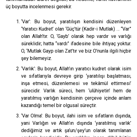
üç boyutta incelenmesi gerekir.
‘Var’: Bu boyut, yaratılışın kendisini düzenleyen
‘Yaratıcı Kudret’ olan ‘Güç’tür (Kadir-i Mutlak) … “Var”
olan Allah’tır. O, ‘Gayb’ olarak hep vardır ve varlığı
süreklidir; hatta “vardı” ifadesine bile ihtiyaç yoktur.
O, ‘Mutlak Gayp olan Zat’tır ve biz O’nunla ilgili hiçbir
şey bilemeyiz.
‘Varlık’: Bu boyut, Allah’ın yaratıcı kudret olarak isim
ve sıfatlarıyla devreye girip ‘yaratılışı başlatması,
inşa etmesi, düzenlemesi ve tekâmül ettirmesi’
sürecidir. Varlık süreci, hem ‘ulûhiyetin’ hem de
yaratılmış varlığın kendisinin çerçeve içinde anlam
kazandığı temel bir olgusal süreçtir.
‘Var Olma’: Bu boyut, ilahi isim ve sıfatların dışında,
yani Varlığın ve Allah’ın dışında ‘yaratılmış varlık’
dediğimiz ve artık şa’un/şey’un olarak tanımlanan