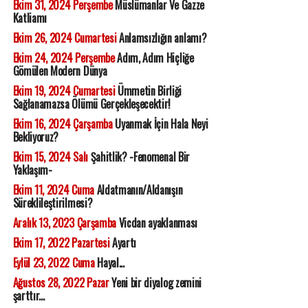
Ekim 31, 2024 Perşembe
Müslümanlar Ve Gazze
Katliamı
Ekim 26, 2024 Cumartesi
Anlamsızlığın anlamı?
Ekim 24, 2024 Perşembe
Adım, Adım Hiçliğe
Gömülen Modern Dünya
Ekim 19, 2024 Cumartesi
Ümmetin Birliği
Sağlanamazsa Ölümü Gerçekleşecektir!
Ekim 16, 2024 Çarşamba
Uyanmak İçin Hala Neyi
Bekliyoruz?
Ekim 15, 2024 Salı
Şahitlik? -Fenomenal Bir
Yaklaşım-
Ekim 11, 2024 Cuma
Aldatmanın/Aldanışın
Süreklileştirilmesi?
Aralık 13, 2023 Çarşamba
Vicdan ayaklanması
Ekim 17, 2022 Pazartesi
Ayartı
Eylül 23, 2022 Cuma
Hayal...
Ağustos 28, 2022 Pazar
Yeni bir diyalog zemini
şarttır...