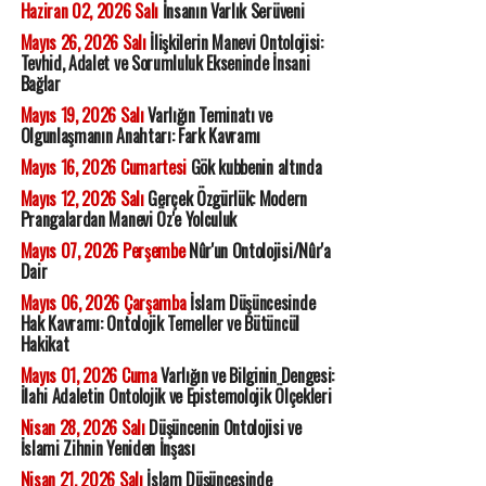
Haziran 02, 2026 Salı
İnsanın Varlık Serüveni
Mayıs 26, 2026 Salı
İlişkilerin Manevi Ontolojisi:
Tevhid, Adalet ve Sorumluluk Ekseninde İnsani
Bağlar
Mayıs 19, 2026 Salı
Varlığın Teminatı ve
Olgunlaşmanın Anahtarı: Fark Kavramı
Mayıs 16, 2026 Cumartesi
Gök kubbenin altında
Mayıs 12, 2026 Salı
Gerçek Özgürlük: Modern
Prangalardan Manevi Öz'e Yolculuk
Mayıs 07, 2026 Perşembe
Nûr'un Ontolojisi/Nûr'a
Dair
Mayıs 06, 2026 Çarşamba
İslam Düşüncesinde
Hak Kavramı: Ontolojik Temeller ve Bütüncül
Hakikat
Mayıs 01, 2026 Cuma
Varlığın ve Bilginin Dengesi:
İlahi Adaletin Ontolojik ve Epistemolojik Ölçekleri
Nisan 28, 2026 Salı
Düşüncenin Ontolojisi ve
İslami Zihnin Yeniden İnşası
Nisan 21, 2026 Salı
İslam Düşüncesinde