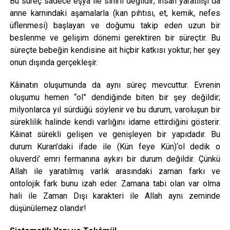
Bu süreç sadece eşya ile sınırlı değildir; insan yaratılışı da
anne karnındaki aşamalarla (kan pıhtısı, et, kemik, nefes
üflenmesi) başlayan ve doğumu takip eden uzun bir
beslenme ve gelişim dönemi gerektiren bir süreçtir. Bu
süreçte bebeğin kendisine ait hiçbir katkısı yoktur; her şey
onun dışında gerçekleşir.
Kâinatın oluşumunda da aynı süreç mevcuttur. Evrenin
oluşumu hemen “ol” dendiğinde biten bir şey değildir;
milyonlarca yıl sürdüğü söylenir ve bu durum, varoluşun bir
süreklilik halinde kendi varlığını idame ettirdiğini gösterir.
Kâinat sürekli gelişen ve genişleyen bir yapıdadır. Bu
durum Kuran’daki ifade ile (Kün feye Kün)‘ol dedik o
oluverdi’ emri fermanına aykırı bir durum değildir. Çünkü
Allah ile yaratılmış varlık arasındaki zaman farkı ve
ontolojik fark bunu izah eder. Zamana tabi olan var olma
hali ile Zaman Dışı karakteri ile Allah aynı zeminde
düşünülemez olandır!