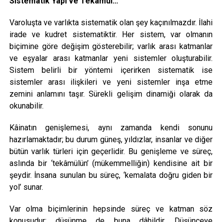
Sistematik Yapı ve Tekâmül…
Varoluşta ve varlıkta sistematik olan şey kaçınılmazdır. İlahi
irade ve kudret sistematiktir. Her sistem, var olmanın
biçimine göre değişim gösterebilir; varlık arası katmanlar
ve eşyalar arası katmanlar yeni sistemler oluşturabilir.
Sistem belirli bir yöntemi içerirken sistematik ise
sistemler arası ilişkileri ve yeni sistemler inşa etme
zemini anlamını taşır. Sürekli gelişim dinamiği olarak da
okunabilir.
Kâinatın genişlemesi, aynı zamanda kendi sonunu
hazırlamaktadır; bu durum güneş, yıldızlar, insanlar ve diğer
bütün varlık türleri için geçerlidir. Bu genişleme ve süreç,
aslında bir ‘tekâmülün’ (mükemmelliğin) kendisine ait bir
şeydir. İnsana sunulan bu süreç, ‘kemalata doğru giden bir
yol’ sunar.
Var olma biçimlerinin hepsinde süreç ve katman söz
konusudur; düşünme de buna dâhildir. Düşünceye