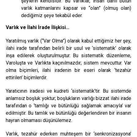
şeylerin kendisidir. Bu varlıklar, insan dâhil bütün
varlık katmanlarını kapsar ve “olan” (olmuş olan)
dediğimiz şeye tekabül eder.
Varlık ve İlahi İrade İlişkisi…
Yaratılmış varlık (“Var Olma”) olarak kabul ettiğimiz her şey,
ilahi irade tarafından belirli bir usul ve ‘sistematik’ olarak
inşa edilerek oluşturulmuştur. Bu sistematik düzenleme,
Varoluşta ve Varlıkta kaçınılmazdır; sistem mevcuttur. Var
olma biçimleri, ilahi iradenin bir eseri olarak ‘tezahür
ettirilen’ biçimlerdir.
Yaratıcının iradesi ve kudreti ‘sistematik’tir. Bu sistemde
anlamsız boşluk yoktur; boşlukların varlığı bizzat ilahi irade
tarafından o ‘tamlığı ve bütünlüğü sağlamak amacıyla’ var
edilmiştir. Bu tamlık ve bütünlüğü değerlendiren bir insanın
hayran olmaması düşünülemez.
Varlık, tezahür ederken muhteşem bir ‘senkronizasyona’