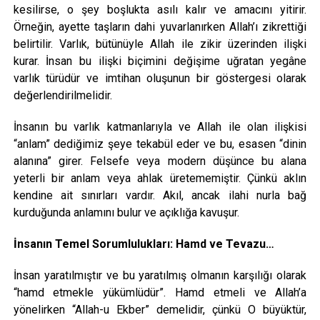
kesilirse, o şey boşlukta asılı kalır ve amacını yitirir.
Örneğin, ayette taşların dahi yuvarlanırken Allah’ı zikrettiği
belirtilir. Varlık, bütünüyle Allah ile zikir üzerinden ilişki
kurar. İnsan bu ilişki biçimini değişime uğratan yegâne
varlık türüdür ve imtihan oluşunun bir göstergesi olarak
değerlendirilmelidir.
İnsanın bu varlık katmanlarıyla ve Allah ile olan ilişkisi
“anlam” dediğimiz şeye tekabül eder ve bu, esasen “dinin
alanına” girer. Felsefe veya modern düşünce bu alana
yeterli bir anlam veya ahlak üretememiştir. Çünkü aklın
kendine ait sınırları vardır. Akıl, ancak ilahi nurla bağ
kurduğunda anlamını bulur ve açıklığa kavuşur.
İnsanın Temel Sorumlulukları: Hamd ve Tevazu…
İnsan yaratılmıştır ve bu yaratılmış olmanın karşılığı olarak
“hamd etmekle yükümlüdür”. Hamd etmeli ve Allah’a
yönelirken “Allah-u Ekber” demelidir, çünkü O büyüktür,