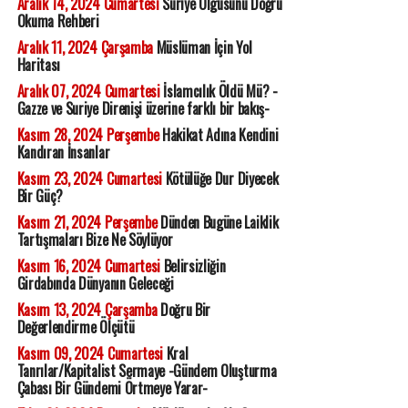
Aralık 14, 2024 Cumartesi
Suriye Olgusunu Doğru
Okuma Rehberi
Aralık 11, 2024 Çarşamba
Müslüman İçin Yol
Haritası
Aralık 07, 2024 Cumartesi
İslamcılık Öldü Mü? -
Gazze ve Suriye Direnişi üzerine farklı bir bakış-
Kasım 28, 2024 Perşembe
Hakikat Adına Kendini
Kandıran İnsanlar
Kasım 23, 2024 Cumartesi
Kötülüğe Dur Diyecek
Bir Güç?
Kasım 21, 2024 Perşembe
Dünden Bugüne Laiklik
Tartışmaları Bize Ne Söylüyor
Kasım 16, 2024 Cumartesi
Belirsizliğin
Girdabında Dünyanın Geleceği
Kasım 13, 2024 Çarşamba
Doğru Bir
Değerlendirme Ölçütü
Kasım 09, 2024 Cumartesi
Kral
Tanrılar/Kapitalist Sermaye -Gündem Oluşturma
Çabası Bir Gündemi Örtmeye Yarar-