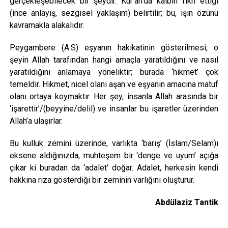
gerçekleşebilecek bir şeydir. Kur’an’da kalbin fıkh ettiği
(ince anlayış, sezgisel yaklaşım) belirtilir; bu, işin özünü
kavramakla alakalıdır.
Peygambere (A.S) eşyanın hakikatinin gösterilmesi, o
şeyin Allah tarafından hangi amaçla yaratıldığını ve nasıl
yaratıldığını anlamaya yöneliktir; burada ‘hikmet’ çok
temeldir. Hikmet, nicel olanı aşan ve eşyanın amacına matuf
olanı ortaya koymaktır. Her şey, insanla Allah arasında bir
‘işarettir’/(beyyine/delil) ve insanlar bu işaretler üzerinden
Allah’a ulaşırlar.
Bu kulluk zemini üzerinde, varlıkta ‘barış’ (İslam/Selam)ı
eksene aldığınızda, muhteşem bir ‘denge ve uyum’ açığa
çıkar ki buradan da ‘adalet’ doğar. Adalet, herkesin kendi
hakkına rıza gösterdiği bir zeminin varlığını oluşturur.
Abdülaziz Tantik