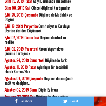
Ekim 13, 2019 Pazar
Acıyı Derununda Hissetmek
Ekim 08, 2019 Salı
Güncel düşünsel tartışmalar
Eylül 25, 2019 Çarşamba
Düşünce de Mutlaklık ve
Dogma
Eylül 19, 2019 Perşembe
Cumhuriyetin Kuruluşu
Üzerine Yeniden Düşünmek
Eylül 07, 2019 Cumartesi
Düşüncede ideal ve
realite
Eylül 02, 2019 Pazartesi
Kaosu Yaşamak ve
Çözümü Tartışmak
Ağustos 24, 2019 Cumartesi
Düşüncede fark
Ağustos 11, 2019 Pazar
Aşkınlığın bir tezahürü
olarak Kurban/Hac
Ağustos 07, 2019 Çarşamba
Düşünce dinamiğinde
sabit ve değişken...
Ağustos 02, 2019 Cuma
Düşün Ey İnsan
Temmuz 23, 2019 Salı
Düşüncede oluş serüveni...
Facebook
Tweet
Temmuz 22, 2019 Pazartesi
Düşüncede uyum ve