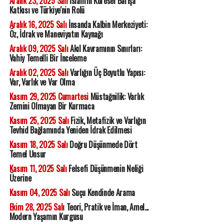
Aralık 23, 2025 Salı
İslam'ın Küresel Barışa
Katkısı ve Türkiye'nin Rolü
Aralık 16, 2025 Salı
İnsanda Kalbin Merkeziyeti:
Öz, İdrak ve Maneviyatın Kaynağı
Aralık 09, 2025 Salı
Akıl Kavramının Sınırları:
Vahiy Temelli Bir İnceleme
Aralık 02, 2025 Salı
Varlığın Üç Boyutlu Yapısı:
Var, Varlık ve Var Olma
Kasım 29, 2025 Cumartesi
Müstağnilik: Varlık
Zemini Olmayan Bir Kurmaca
Kasım 25, 2025 Salı
Fizik, Metafizik ve Varlığın
Tevhid Bağlamında Yeniden İdrak Edilmesi
Kasım 18, 2025 Salı
Doğru Düşünmede Dört
Temel Unsur
Kasım 11, 2025 Salı
Felsefi Düşünmenin Neliği
Üzerine
Kasım 04, 2025 Salı
Suçu Kendinde Arama
Ekim 28, 2025 Salı
Teori, Pratik ve İman, Amel...
Modern Yaşamın Kurgusu