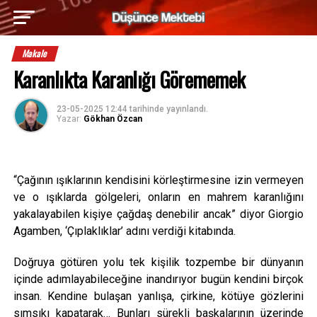
Makale
Karanlıkta Karanlığı Görememek
23-05-2025 12:44
tarihinde yayınlandı.
Yazar:
Gökhan Özcan
“Çağının ışıklarının kendisini körleştirmesine izin vermeyen
ve o ışıklarda gölgeleri, onların en mahrem karanlığını
yakalayabilen kişiye çağdaş denebilir ancak” diyor Giorgio
Agamben, ‘Çıplaklıklar’ adını verdiği kitabında.
Doğruya götüren yolu tek kişilik tozpembe bir dünyanın
içinde adımlayabileceğine inandırıyor bugün kendini birçok
insan. Kendine bulaşan yanlışa, çirkine, kötüye gözlerini
sımsıkı kapatarak… Bunları sürekli başkalarının üzerinde