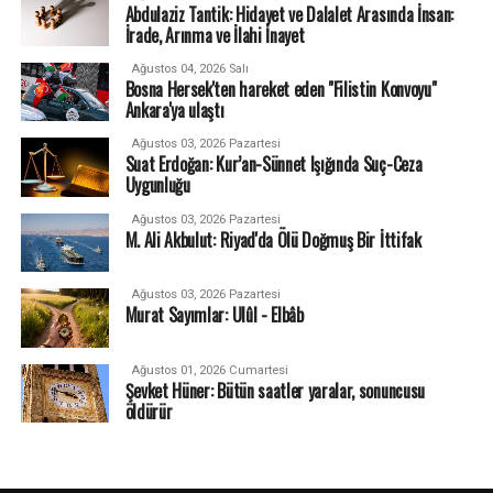
Abdulaziz Tantik: Hidayet ve Dalalet Arasında İnsan:
İrade, Arınma ve İlahi İnayet
Ağustos 04, 2026 Salı
Bosna Hersek'ten hareket eden "Filistin Konvoyu"
Ankara'ya ulaştı
Ağustos 03, 2026 Pazartesi
Suat Erdoğan: Kur’an-Sünnet Işığında Suç-Ceza
Uygunluğu
Ağustos 03, 2026 Pazartesi
M. Ali Akbulut: Riyad'da Ölü Doğmuş Bir İttifak
Ağustos 03, 2026 Pazartesi
Murat Sayımlar: Ulûl - Elbâb
Ağustos 01, 2026 Cumartesi
Şevket Hüner: Bütün saatler yaralar, sonuncusu
öldürür