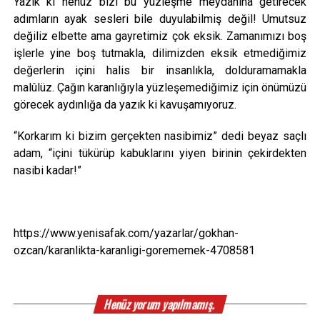
Yazık ki henüz bizi bu yüzleşme meydanına getirecek
adımların ayak sesleri bile duyulabilmiş değil! Umutsuz
değiliz elbette ama gayretimiz çok eksik. Zamanımızı boş
işlerle yine boş tutmakla, dilimizden eksik etmediğimiz
değerlerin içini halis bir insanlıkla, dolduramamakla
malûlüz. Çağın karanlığıyla yüzleşemediğimiz için önümüzü
görecek aydınlığa da yazık ki kavuşamıyoruz.
“Korkarım ki bizim gerçekten nasibimiz” dedi beyaz saçlı
adam, “içini tükürüp kabuklarını yiyen birinin çekirdekten
nasibi kadar!”
https://www.yenisafak.com/yazarlar/gokhan-
ozcan/karanlikta-karanligi-gorememek-4708581
Henüz yorum yapılmamış.