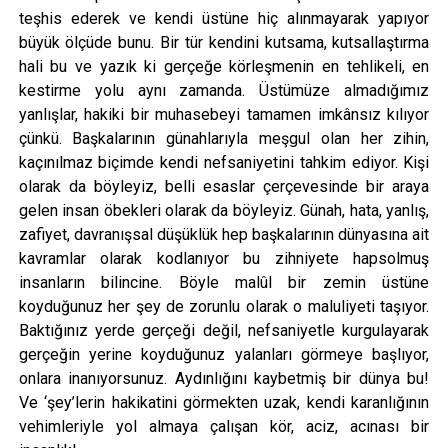
teşhis ederek ve kendi üstüne hiç alınmayarak yapıyor
büyük ölçüde bunu. Bir tür kendini kutsama, kutsallaştırma
hali bu ve yazık ki gerçeğe körleşmenin en tehlikeli, en
kestirme yolu aynı zamanda. Üstümüze almadığımız
yanlışlar, hakiki bir muhasebeyi tamamen imkânsız kılıyor
çünkü. Başkalarının günahlarıyla meşgul olan her zihin,
kaçınılmaz biçimde kendi nefsaniyetini tahkim ediyor. Kişi
olarak da böyleyiz, belli esaslar çerçevesinde bir araya
gelen insan öbekleri olarak da böyleyiz. Günah, hata, yanlış,
zafiyet, davranışsal düşüklük hep başkalarının dünyasına ait
kavramlar olarak kodlanıyor bu zihniyete hapsolmuş
insanların bilincine. Böyle malûl bir zemin üstüne
koyduğunuz her şey de zorunlu olarak o maluliyeti taşıyor.
Baktığınız yerde gerçeği değil, nefsaniyetle kurgulayarak
gerçeğin yerine koyduğunuz yalanları görmeye başlıyor,
onlara inanıyorsunuz. Aydınlığını kaybetmiş bir dünya bu!
Ve ‘şey’lerin hakikatini görmekten uzak, kendi karanlığının
vehimleriyle yol almaya çalışan kör, aciz, acınası bir