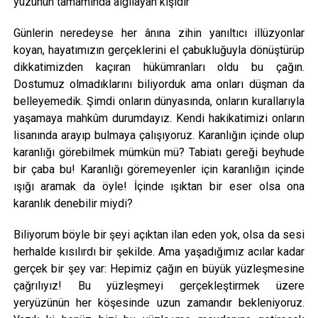
yüzünün tamamında algılayan kişidir”
Günlerin neredeyse her ânına zihin yanıltıcı illüzyonlar
koyan, hayatımızın gerçeklerini el çabukluğuyla dönüştürüp
dikkatimizden kaçıran hükümranları oldu bu çağın.
Dostumuz olmadıklarını biliyorduk ama onları düşman da
belleyemedik. Şimdi onların dünyasında, onların kurallarıyla
yaşamaya mahkûm durumdayız. Kendi hakikatimizi onların
lisanında arayıp bulmaya çalışıyoruz. Karanlığın içinde olup
karanlığı görebilmek mümkün mü? Tabiatı gereği beyhude
bir çaba bu! Karanlığı göremeyenler için karanlığın içinde
ışığı aramak da öyle! İçinde ışıktan bir eser olsa ona
karanlık denebilir miydi?
Biliyorum böyle bir şeyi açıktan ilan eden yok, olsa da sesi
herhalde kısılırdı bir şekilde. Ama yaşadığımız acılar kadar
gerçek bir şey var: Hepimiz çağın en büyük yüzleşmesine
çağrılıyız! Bu yüzleşmeyi gerçekleştirmek üzere
yeryüzünün her köşesinde uzun zamandır bekleniyoruz.