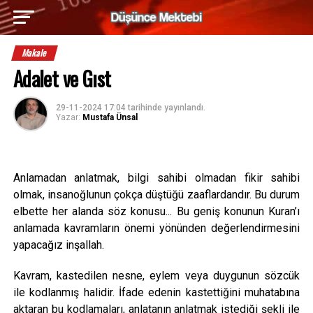
Makale
Adalet ve Gıst
29-11-2024 17:04
tarihinde yayınlandı.
Yazar:
Mustafa Ünsal
Anlamadan anlatmak, bilgi sahibi olmadan fikir sahibi
olmak, insanoğlunun çokça düştüğü zaaflardandır. Bu durum
elbette her alanda söz konusu... Bu geniş konunun Kuran’ı
anlamada kavramların önemi yönünden değerlendirmesini
yapacağız inşallah.
Kavram, kastedilen nesne, eylem veya duygunun sözcük
ile kodlanmış halidir. İfade edenin kastettiğini muhatabına
aktaran bu kodlamaları, anlatanın anlatmak istediği şekli ile