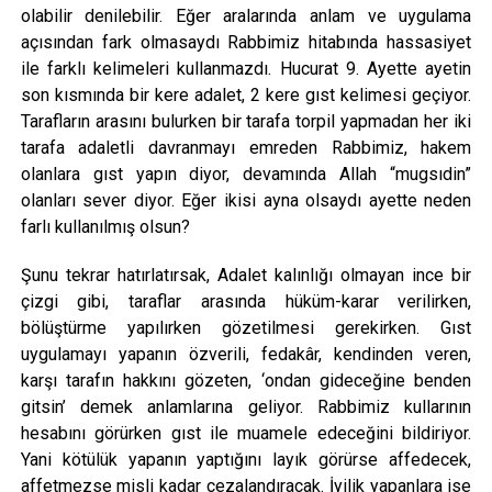
olabilir denilebilir. Eğer aralarında anlam ve uygulama
açısından fark olmasaydı Rabbimiz hitabında hassasiyet
ile farklı kelimeleri kullanmazdı. Hucurat 9. Ayette ayetin
son kısmında bir kere adalet, 2 kere gıst kelimesi geçiyor.
Tarafların arasını bulurken bir tarafa torpil yapmadan her iki
tarafa adaletli davranmayı emreden Rabbimiz, hakem
olanlara gıst yapın diyor, devamında Allah “mugsıdin”
olanları sever diyor. Eğer ikisi ayna olsaydı ayette neden
farlı kullanılmış olsun?
Şunu tekrar hatırlatırsak, Adalet kalınlığı olmayan ince bir
çizgi gibi, taraflar arasında hüküm-karar verilirken,
bölüştürme yapılırken gözetilmesi gerekirken. Gıst
uygulamayı yapanın özverili, fedakâr, kendinden veren,
karşı tarafın hakkını gözeten, ‘ondan gideceğine benden
gitsin’ demek anlamlarına geliyor. Rabbimiz kullarının
hesabını görürken gıst ile muamele edeceğini bildiriyor.
Yani kötülük yapanın yaptığını layık görürse affedecek,
affetmezse misli kadar cezalandıracak. İyilik yapanlara ise