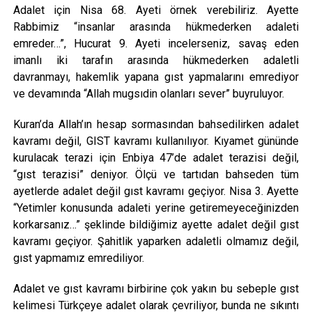
Adalet için Nisa 68. Ayeti örnek verebiliriz. Ayette
Rabbimiz “insanlar arasında hükmederken adaleti
emreder…”, Hucurat 9. Ayeti incelerseniz, savaş eden
imanlı iki tarafın arasında hükmederken adaletli
davranmayı, hakemlik yapana gıst yapmalarını emrediyor
ve devamında “Allah mugsıdin olanları sever” buyruluyor.
Kuran’da Allah’ın hesap sormasından bahsedilirken adalet
kavramı değil, GIST kavramı kullanılıyor. Kıyamet gününde
kurulacak terazi için Enbiya 47’de adalet terazisi değil,
“gıst terazisi” deniyor. Ölçü ve tartıdan bahseden tüm
ayetlerde adalet değil gıst kavramı geçiyor. Nisa 3. Ayette
“Yetimler konusunda adaleti yerine getiremeyeceğinizden
korkarsanız…” şeklinde bildiğimiz ayette adalet değil gıst
kavramı geçiyor. Şahitlik yaparken adaletli olmamız değil,
gıst yapmamız emrediliyor.
Adalet ve gıst kavramı birbirine çok yakın bu sebeple gıst
kelimesi Türkçeye adalet olarak çevriliyor, bunda ne sıkıntı