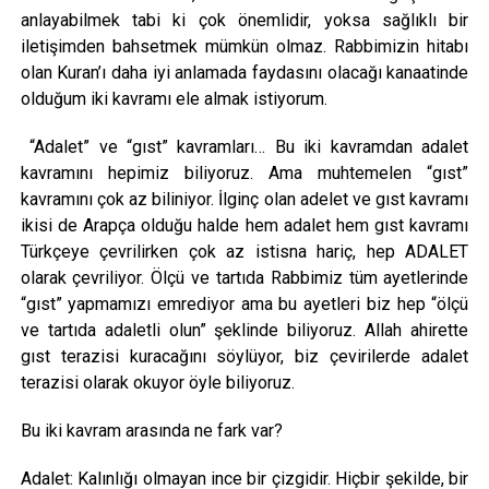
anlayabilmek tabi ki çok önemlidir, yoksa sağlıklı bir
iletişimden bahsetmek mümkün olmaz. Rabbimizin hitabı
olan Kuran’ı daha iyi anlamada faydasını olacağı kanaatinde
olduğum iki kavramı ele almak istiyorum.
“Adalet” ve “gıst” kavramları… Bu iki kavramdan adalet
kavramını hepimiz biliyoruz. Ama muhtemelen “gıst”
kavramını çok az biliniyor. İlginç olan adelet ve gıst kavramı
ikisi de Arapça olduğu halde hem adalet hem gıst kavramı
Türkçeye çevrilirken çok az istisna hariç, hep ADALET
olarak çevriliyor. Ölçü ve tartıda Rabbimiz tüm ayetlerinde
“gıst” yapmamızı emrediyor ama bu ayetleri biz hep “ölçü
ve tartıda adaletli olun” şeklinde biliyoruz. Allah ahirette
gıst terazisi kuracağını söylüyor, biz çevirilerde adalet
terazisi olarak okuyor öyle biliyoruz.
Bu iki kavram arasında ne fark var?
Adalet: Kalınlığı olmayan ince bir çizgidir. Hiçbir şekilde, bir