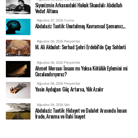
Siyonizmin Arkasındaki Hukuk Skandalı: Abdullah
Vedat Altuna
Ağustos 07, 2026 Cuma
Abdulaziz Tantik: Unutulmuş Kavramsal Şemamız…
Ağustos 06, 2026 Perşembe
M. Ali Akbulut: Serhad Şehri Erdebil'de Çay Sohbeti
Ağustos 06, 2026 Perşembe
Ahmet Mercan: İnsanı mı Yoksa Kötülük Eylemini mi
Cezalandırıyoruz?
Ağustos 06, 2026 Perşembe
Yasin Aydoğan: Güç Artarsa, Yük Azalır
Ağustos 04, 2026 Salı
Abdulaziz Tantik: Hidayet ve Dalalet Arasında İnsan:
İrade, Arınma ve İlahi İnayet