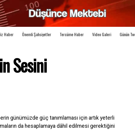
liz Haber
Önemli Şahsiyetler
Tercüme Haber
Video Galeri
Günün Tw
n Sesini
erin günümüzde güç tanımlaması için artık yeterli
gmaların da hesaplamaya dâhil edilmesi gerektiğini