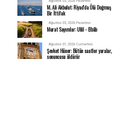
Ağustos 03, 2026 Pazartesi
M. Ali Akbulut: Riyad'da Ölü Doğmuş
Bir İttifak
Ağustos 03, 2026 Pazartesi
Murat Sayımlar: Ulûl - Elbâb
Ağustos 01, 2026 Cumartesi
Şevket Hüner: Bütün saatler yaralar,
sonuncusu öldürür