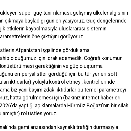
kleyen süper güç tanımlaması, gelişmiş ülkeler algısının
tan çıkmaya başladığı günleri yaşıyoruz. Güç dengelerinde
ik etkilerin kaybolmasıyla uluslararası sistemin
rametrelerin öne çıktığını görüyoruz.
istlerin Afganistan işgalinde gördük ama
 sahip olduğumuz için idrak edemedik. Coğrafi konumun
dönüştürülmesi gerektiğinin ve güç oluşturma
uğunu emperyalistler gördüğü için bu tür yerleri soft
lan iktidarlar) yoluyla kontrol etmeyi, kontrollerinde
er ama biz yani başımızdaki iktidarlar bu temel parametreyi
, hatta görülmemesi için (bakınız internet haberleri:
 2026'da yaptığı açıklamalarda Hürmüz Boğazı'nın bir silah
lamıştır) rol üstleniyoruz.
alı'nda gemi arızasından kaynaklı trafiğin durmasıyla