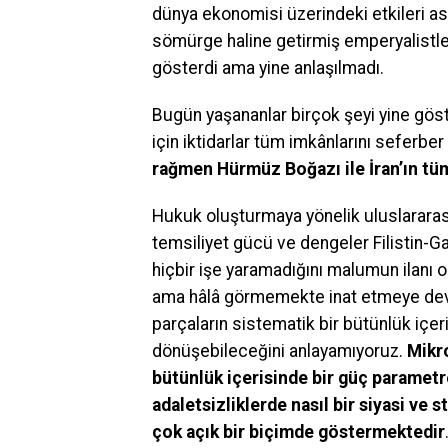
dünya ekonomisi üzerindeki etkileri as
sömürge haline getirmiş emperyalistler
gösterdi ama yine anlaşılmadı.
Bugün yaşananlar birçok şeyi yine g
için iktidarlar tüm imkânlarını seferbe
rağmen Hürmüz Boğazı ile İran’ın tü
Hukuk oluşturmaya yönelik uluslararası
temsiliyet gücü ve dengeler Filistin-G
hiçbir işe yaramadığını malumun ilanı
ama hâlâ görmemekte inat etmeye deva
parçaların sistematik bir bütünlük içe
dönüşebileceğini anlayamıyoruz.
Mikro
bütünlük içerisinde bir güç parametr
adaletsizliklerde nasıl bir siyasi ve
çok açık bir biçimde göstermektedir