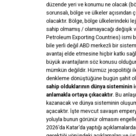
düzende yeri ve konumu ne olacak (bö
sorunsalı, bölge ve ülkeler açısından ç
olacaktır. Bölge, bölge ülkelerindeki le
sahip olmamış / olamayacağı değişik v
Petroleum Exporting Countries) ismi bi
bile yerli değil ABD merkezli bir siste
avantaj elde etmesine hiçbir katkı sağ
büyük avantajların söz konusu olduğu
mümkün değildir. Hürmüz jeopolitiği il
denkleme dönüştüğüne bugün şahit o
sahip olduklarının dünya sisteminin
anlamakla ortaya çıkacaktır
. Bu anla
kazanacak ve dünya sisteminin oluşum
açacaktır. İşte mevcut savaşın emperyal
yoluyla bunun görünür olmasını engelle
2026'da Katar'da yaptığı açıklamalarda
gerektiği yönündeki açıklamaları ve üs