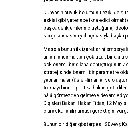
Dünyanın büyük bölümünü ezikliğe sürü
eskisi gibi yeterince ikna edici olmak
başka denklemlerin oluştuğuna, ideoloj
sorgulanmasına yol açmasıyla başka pa
Mesela bunun ilk işaretlerini emperyal
anlamlandırmaktan çok uzak bir akıla
çok önemli bir silaha dönüştüğünün / 
stratejisinde önemli bir parametre old
yapılanmalar (üsler-limanlar ve oluşturu
tutmayı birinci politika haline getirdil
hâlâ görmezden gelmeye devam ediyoruz
Dışişleri Bakanı Hakan Fidan, 12 Mayıs
olarak kullanılmaması gerektiğini vurgu
Bunun bir diğer göstergesi, Süveyş Kan