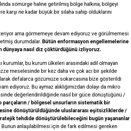
lında sömürge haline getirilmiş bölge halkına, bölgeyi
e karşı ne kadar büyük bir silaha sahip olduklarını
österiyor ama görmemeye devam ediyoruz ve görülmemesi
r etmiş durumdalar.
Bütün enformasyon engellemelerine
m dünyaya nasıl diz çöktürdüğünü izliyoruz.
 kurumlar, bu kurum ülkeleri arasındaki adil olmayan
azze meselesinde bir kez daha ve çok acı bir şekilde
 olarak defalarca gözümüze sokarcasına bize gösterildi
m ediyoruz. Bu aymaz alıklığımızdan dolayı da mikro
risinde değerlendirildiğinde nasıl bir güce dönüştüğünü /
 parçaların / bölgesel unsurların sistematik bir
esine dönüştürüldüğünde uluslararası eşitsizliklerde /
 stratejik tehdide dönüştürülebileceğini bugün yaşananlar
. Bunun anlaşılabilmesi için de fark edilmesi gereken