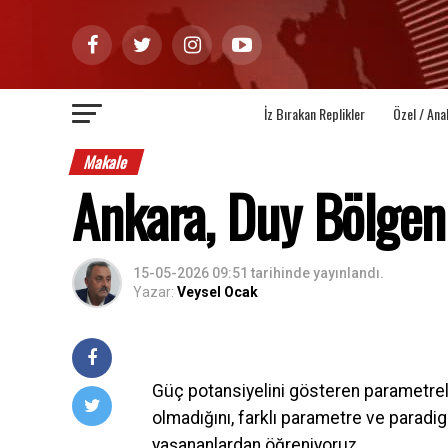
İz Bırakan Replikler
Özel / Ana
Makale
Ankara, Duy Bölgeni
15-05-2026 09:51
tarihinde yayınlandı.
Yazar:
Veysel Ocak
Güç potansiyelini gösteren parametrel
olmadığını, farklı parametre ve paradi
yaşananlardan öğreniyoruz.