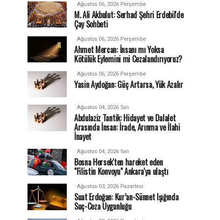
Ağustos 06, 2026 Perşembe
M. Ali Akbulut: Serhad Şehri Erdebil'de
Çay Sohbeti
Ağustos 06, 2026 Perşembe
Ahmet Mercan: İnsanı mı Yoksa
Kötülük Eylemini mi Cezalandırıyoruz?
Ağustos 06, 2026 Perşembe
Yasin Aydoğan: Güç Artarsa, Yük Azalır
Ağustos 04, 2026 Salı
Abdulaziz Tantik: Hidayet ve Dalalet
Arasında İnsan: İrade, Arınma ve İlahi
İnayet
Ağustos 04, 2026 Salı
Bosna Hersek'ten hareket eden
"Filistin Konvoyu" Ankara'ya ulaştı
Ağustos 03, 2026 Pazartesi
Suat Erdoğan: Kur’an-Sünnet Işığında
Suç-Ceza Uygunluğu