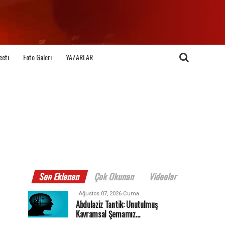
eeti
Foto Galeri
YAZARLAR
Son Eklenen
Çok Okunan
Videolar
Ağustos 07, 2026 Cuma
Abdulaziz Tantik: Unutulmuş
Kavramsal Şemamız…