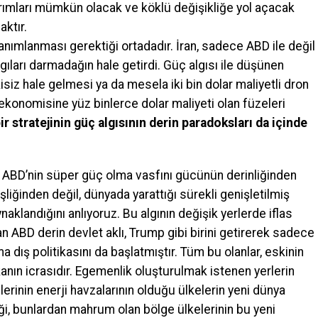
arımları mümkün olacak ve köklü değişikliğe yol açacak
aktır.
nımlanması gerektiği ortadadır. İran, sadece ABD ile değil
ları darmadağın hale getirdi. Güç algısı ile düşünen
kisiz hale gelmesi ya da mesela iki bin dolar maliyetli dron
e ekonomisine yüz binlerce dolar maliyeti olan füzeleri
bir stratejinin güç algısının derin paradoksları da içinde
 ABD’nin süper güç olma vasfını gücünün derinliğinden
şliğinden değil, dünyada yarattığı sürekli genişletilmiş
klandığını anlıyoruz. Bu algının değişik yerlerde iflas
ABD derin devlet aklı, Trump gibi birini getirerek sadece
a dış politikasını da başlatmıştır. Tüm bu olanlar, eskinin
ikanın icrasıdır. Egemenlik oluşturulmak istenen yerlerin
rinin enerji havzalarının olduğu ülkelerin yeni dünya
ği, bunlardan mahrum olan bölge ülkelerinin bu yeni