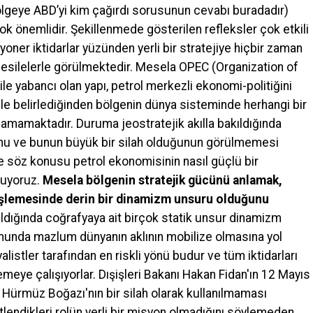
lgeye ABD’yi kim çağırdı sorusunun cevabı buradadır)
ok önemlidir. Şekillenmede gösterilen refleksler çok etkili
jyoner iktidarlar yüzünden yerli bir stratejiye hiçbir zaman
esilelerle görülmektedir. Mesela OPEC (Organization of
le yabancı olan yapı, petrol merkezli ekonomi-politiğini
mle belirlediğinden bölgenin dünya sisteminde herhangi bir
lamamaktadır. Duruma jeostratejik akılla bakıldığında
nu ve bunun büyük bir silah olduğunun görülmemesi
e söz konusu petrol ekonomisinin nasıl güçlü bir
luyoruz.
Mesela bölgenin stratejik gücünü anlamak,
 işlemesinde derin bir dinamizm unsuru olduğunu
şıldığında coğrafyaya ait birçok statik unsur dinamizm
unda mazlum dünyanın aklının mobilize olmasına yol
istler tarafından en riskli yönü budur ve tüm iktidarları
meye çalışıyorlar. Dışişleri Bakanı Hakan Fidan'ın 12 Mayıs
 Hürmüz Boğazı'nın bir silah olarak kullanılmaması
tlendikleri rolün yerli bir misyon olmadığını söylemeden