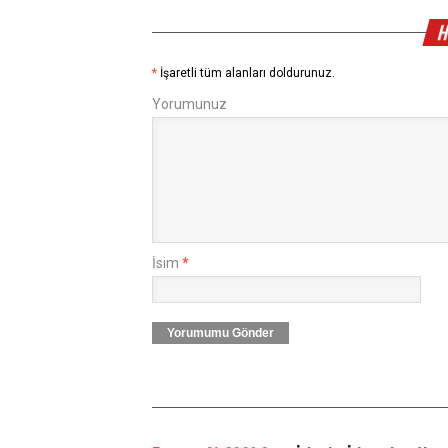
H
*
İşaretli tüm alanları doldurunuz.
Yorumunuz
İsim
*
Yorumumu Gönder