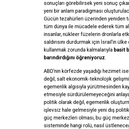
sonuçları görebilirsek yeni sonuç çık
yeni bir anlam paradigması oluşturulac
Gücün tezahürleri üzerinden yeniden ta
tüm dünya ile mücadele ederek tüm algı
insanlar, nükleer füzelerin dronlarla et
saldırısını durdurmak için İsrail’in ülk
kullanmak zorunda kalmalarıyla
basit 
barındırdığını öğreniyoruz
.
ABD’nin körfezde yaşadığı hezimet ise
değil, salt ekonomik-teknolojik gelişmi
egemenlik algısıyla yürütmesinden kayna
etmesiyle sürdürülemeyeceğini anlayan 
politik olarak değil, egemenlik oluşturm
işlevsiz hale gelmesiyle yeni dış polit
güç merkezleri olması, bu güç merkezle
sisteminde hangi rolü, nasıl üstlenece