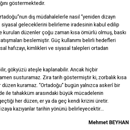
ığını göstermektedir.
rtadoğu”nun dış müdahalelerle nasıl “yeniden dizayn
i siyasal geleceklerini belirleme iradesinin kabul edilip
le kurulan düzenler çoğu zaman kısa ömürlü olmuş, baskı
atışmaları beslemiştir. Güç kullanımı belirli hedefleri
al hafızayı, kimlikleri ve siyasal talepleri ortadan
abilir, gökyüzü ateşle kaplanabilir. Ancak hiçbir
amen susturamaz. Zira tarih göstermiştir ki, zorbalık kısa
 bir düzen kuramaz. “Ortadoğu” bugün yalnızca askerî bir
ade ile tahakküm arasındaki büyük mücadelenin
çtiği her düzen, er ya da geç kendi krizini üretir.
ızaya kazıyanlar tarihin yönünü belirleyecektir...
Mehmet BEYHAN