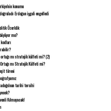
rkiye'nin konumu
n doğruladı: Erdoğan işgali engelledi
litik Özerklik
 büyüyor mu?
 kodları
rabilir?
k ortağı mı stratejik külfeti mi? (2)
 Ortağı mı Stratejik Külfeti mi?
çit töreni
coğrafyamız
doğu'nun tarihi tercihi
eyecek?
üvenli Kılmayacak!
m