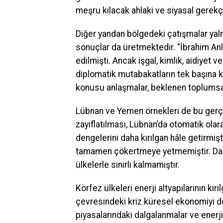
meşru kılacak ahlaki ve siyasal gerekçe
Diğer yandan bölgedeki çatışmalar yaln
sonuçlar da üretmektedir. “İbrahim An
edilmişti. Ancak işgal, kimlik, aidiyet 
diplomatik mutabakatların tek başına k
konusu anlaşmalar, beklenen toplumsa
Lübnan ve Yemen örnekleri de bu gerçe
zayıflatılması, Lübnan’da otomatik olar
dengelerini daha kırılgan hâle getirmişt
tamamen çökertmeye yetmemiştir. Daha 
ülkelerle sınırlı kalmamıştır.
Körfez ülkeleri enerji altyapılarının k
çevresindeki kriz küresel ekonomiyi do
piyasalarındaki dalgalanmalar ve enerji