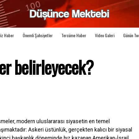
liz Haber
Önemli Şahsiyetler
Tercüme Haber
Video Galeri
Günün Tw
er belirleyecek?
şmeler, modern uluslararası siyasetin en temel
şımaktadır: Askeri üstünlük, gerçekten kalıcı bir siyasal
 ikinci başkanlık döneminde hız kazanan Amerikan-İsrail