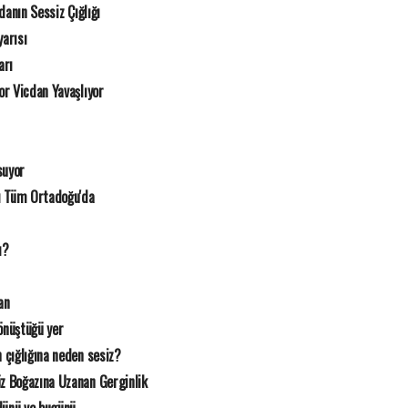
danın Sessiz Çığlığı
arısı
arı
r Vicdan Yavaşlıyor
suyor
ı Tüm Ortadoğu'da
ı?
an
nüştüğü yer
 çığlığına neden sesiz?
z Boğazına Uzanan Gerginlik