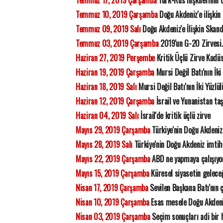
Temmuz 17, 2019 Çarşamba
Türk-Rus ilişkilerinin
Temmuz 10, 2019 Çarşamba
Doğu Akdeniz'e ilişkin
Temmuz 09, 2019 Salı
Doğu Akdeniz'e İlişkin Skan
Temmuz 03, 2019 Çarşamba
2019'un G-20 Zirvesi.
Haziran 27, 2019 Perşembe
Kritik Üçlü Zirve Kudüs
Haziran 19, 2019 Çarşamba
Mursi Değil Batı'nın İki
Haziran 18, 2019 Salı
Mursi Değil Batı'nın İki Yüzlü
Haziran 12, 2019 Çarşamba
İsrail ve Yunanistan ta
Haziran 04, 2019 Salı
İsrail'de kritik üçlü zirve
Mayıs 29, 2019 Çarşamba
Türkiye'nin Doğu Akdeniz
Mayıs 28, 2019 Salı
Türkiye'nin Doğu Akdeniz imtih
Mayıs 22, 2019 Çarşamba
ABD ne yapmaya çalışıyo
Mayıs 15, 2019 Çarşamba
Küresel siyasetin gelece
Nisan 17, 2019 Çarşamba
Sevilen Başkana Batı'nın 
Nisan 10, 2019 Çarşamba
Esas mesele Doğu Akdeniz
Nisan 03, 2019 Çarşamba
Seçim sonuçları adi bir h