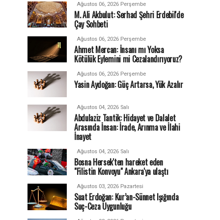
Ağustos 06, 2026 Perşembe
M. Ali Akbulut: Serhad Şehri Erdebil'de
Çay Sohbeti
Ağustos 06, 2026 Perşembe
Ahmet Mercan: İnsanı mı Yoksa
Kötülük Eylemini mi Cezalandırıyoruz?
Ağustos 06, 2026 Perşembe
Yasin Aydoğan: Güç Artarsa, Yük Azalır
Ağustos 04, 2026 Salı
Abdulaziz Tantik: Hidayet ve Dalalet
Arasında İnsan: İrade, Arınma ve İlahi
İnayet
Ağustos 04, 2026 Salı
Bosna Hersek'ten hareket eden
"Filistin Konvoyu" Ankara'ya ulaştı
Ağustos 03, 2026 Pazartesi
Suat Erdoğan: Kur’an-Sünnet Işığında
Suç-Ceza Uygunluğu