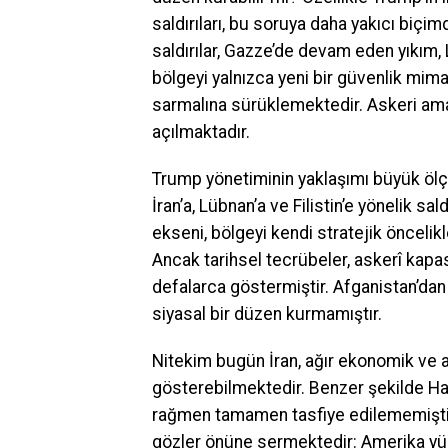
saldırıları, bu soruya daha yakıcı biçi
saldırılar, Gazze’de devam eden yıkım, 
bölgeyi yalnızca yeni bir güvenlik mimar
sarmalına sürüklemektedir. Askeri ama
açılmaktadır.
Trump yönetiminin yaklaşımı büyük ölç
İran’a, Lübnan’a ve Filistin’e yönelik sa
ekseni, bölgeyi kendi stratejik önceli
Ancak tarihsel tecrübeler, askerî kapa
defalarca göstermiştir. Afganistan’dan I
siyasal bir düzen kurmamıştır.
Nitekim bugün İran, ağır ekonomik ve a
gösterebilmektedir. Benzer şekilde Ha
rağmen tamamen tasfiye edilememiştir
gözler önüne sermektedir: Amerika yüks