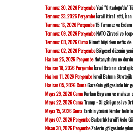
Temmuz 30, 2026 Perşembe
Yeni "Ortadoğu'da" Tü
Temmuz 23, 2026 Perşembe
İsrail itiraf etti, İra
Temmuz 16, 2026 Perşembe
15 Temmuz ve Erdem
Temmuz 09, 2026 Perşembe
NATO Zirvesi ve Jeopo
Temmuz 03, 2026 Cuma
Nimet büyürken nefis de
Temmuz 02, 2026 Perşembe
Bölgesel düzenin yeni
Haziran 25, 2026 Perşembe
Netanyahu'yu ne durdu
Haziran 18, 2026 Perşembe
İsrail Batı'nın strateji
Haziran 11, 2026 Perşembe
İsrail Batının Stratejik
Haziran 05, 2026 Cuma
Gazze'nin gölgesinde bir ge
Mayıs 29, 2026 Cuma
Kurban Bayramı ve mahzun 
Mayıs 22, 2026 Cuma
Trump - Xi görüşmesi ve Orta
Mayıs 15, 2026 Cuma
Tarihin yönünü kimler belirl
Mayıs 07, 2026 Perşembe
Barbarlık İsrail'i Asla G
Nisan 30, 2026 Perşembe
Zaferin gölgesinde yıkı