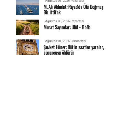
Ağustos 03, 2026 Pazartesi
M. Ali Akbulut: Riyad'da Ölü Doğmuş
Bir İttifak
Ağustos 03, 2026 Pazartesi
Murat Sayımlar: Ulûl - Elbâb
Ağustos 01, 2026 Cumartesi
Şevket Hüner: Bütün saatler yaralar,
sonuncusu öldürür