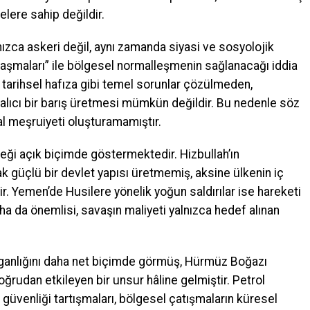
lere sahip değildir.
ızca askeri değil, aynı zamanda siyasi ve sosyolojik
laşmaları” ile bölgesel normalleşmenin sağlanacağı iddia
ve tarihsel hafıza gibi temel sorunlar çözülmeden,
alıcı bir barış üretmesi mümkün değildir. Bu nedenle söz
l meşruiyeti oluşturamamıştır.
ği açık biçimde göstermektedir. Hizbullah’ın
ak güçlü bir devlet yapısı üretmemiş, aksine ülkenin iç
ir. Yemen’de Husilere yönelik yoğun saldırılar ise hareketi
da önemlisi, savaşın maliyeti yalnızca hedef alınan
ırılganlığını daha net biçimde görmüş, Hürmüz Boğazı
ğrudan etkileyen bir unsur hâline gelmiştir. Petrol
 güvenliği tartışmaları, bölgesel çatışmaların küresel