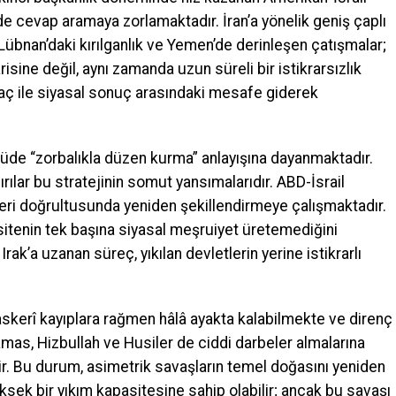
mde cevap aramaya zorlamaktadır. İran’a yönelik geniş çaplı
Lübnan’daki kırılganlık ve Yemen’de derinleşen çatışmalar;
isine değil, aynı zamanda uzun süreli bir istikrarsızlık
ç ile siyasal sonuç arasındaki mesafe giderek
üde “zorbalıkla düzen kurma” anlayışına dayanmaktadır.
ldırılar bu stratejinin somut yansımalarıdır. ABD-İsrail
kleri doğrultusunda yeniden şekillendirmeye çalışmaktadır.
sitenin tek başına siyasal meşruiyet üretemediğini
rak’a uzanan süreç, yıkılan devletlerin yerine istikrarlı
skerî kayıplara rağmen hâlâ ayakta kalabilmekte ve direnç
mas, Hizbullah ve Husiler de ciddi darbeler almalarına
. Bu durum, asimetrik savaşların temel doğasını yeniden
ek bir yıkım kapasitesine sahip olabilir; ancak bu savaşı