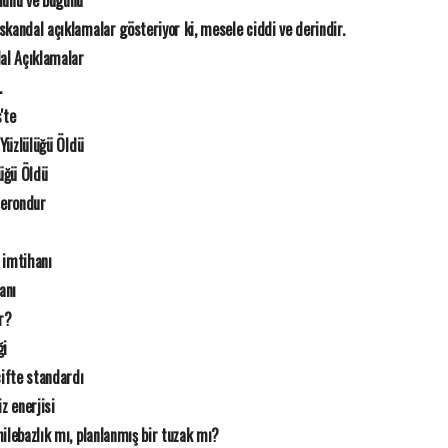
 dünü ve bugünü
 skandal açıklamalar gösteriyor ki, mesele ciddi ve derindir.
dal Açıklamalar
.
'te
 Yüzlülüğü Öldü
lüğü Öldü
şerondur
 imtihanı
anı
r?
ği
çifte standardı
 enerjisi
ilebazlık mı, planlanmış bir tuzak mı?