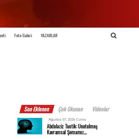
eeti
Foto Galeri
YAZARLAR
Son Eklenen
Çok Okunan
Videolar
Ağustos 07, 2026 Cuma
Abdulaziz Tantik: Unutulmuş
Kavramsal Şemamız…