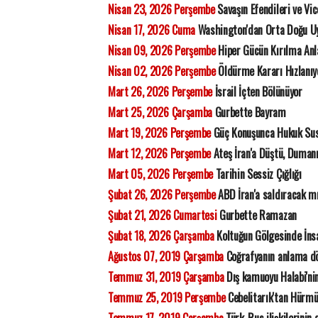
Nisan 23, 2026 Perşembe
Savaşın Efendileri ve Vic
Nisan 17, 2026 Cuma
Washington'dan Orta Doğu Uy
Nisan 09, 2026 Perşembe
Hiper Gücün Kırılma Anl
Nisan 02, 2026 Perşembe
Öldürme Kararı Hızlanıyo
Mart 26, 2026 Perşembe
İsrail İçten Bölünüyor
Mart 25, 2026 Çarşamba
Gurbette Bayram
Mart 19, 2026 Perşembe
Güç Konuşunca Hukuk Su
Mart 12, 2026 Perşembe
Ateş İran'a Düştü, Duman
Mart 05, 2026 Perşembe
Tarihin Sessiz Çığlığı
Şubat 26, 2026 Perşembe
ABD İran'a saldıracak m
Şubat 21, 2026 Cumartesi
Gurbette Ramazan
Şubat 18, 2026 Çarşamba
Koltuğun Gölgesinde İns
Ağustos 07, 2019 Çarşamba
Coğrafyanın anlama dö
Temmuz 31, 2019 Çarşamba
Dış kamuoyu Halabi'nin
Temmuz 25, 2019 Perşembe
Cebelitarık'tan Hürmü