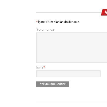
H
*
İşaretli tüm alanları doldurunuz.
Yorumunuz
İsim
*
Yorumumu Gönder