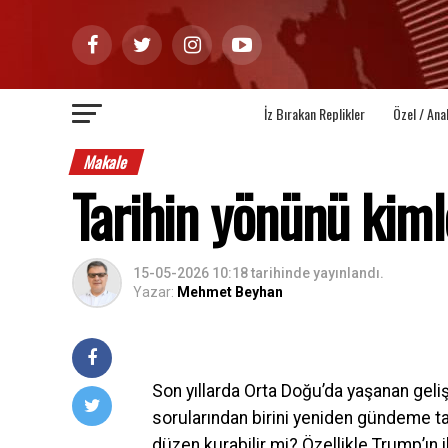
İz Bırakan Replikler
Özel / Ana
Makale
Tarihin yönünü kiml
15-05-2026 10:18
tarihinde yayınlandı.
Yazar:
Mehmet Beyhan
Son yıllarda Orta Doğu’da yaşanan geli
sorularından birini yeniden gündeme ta
düzen kurabilir mi? Özellikle Trump’ın