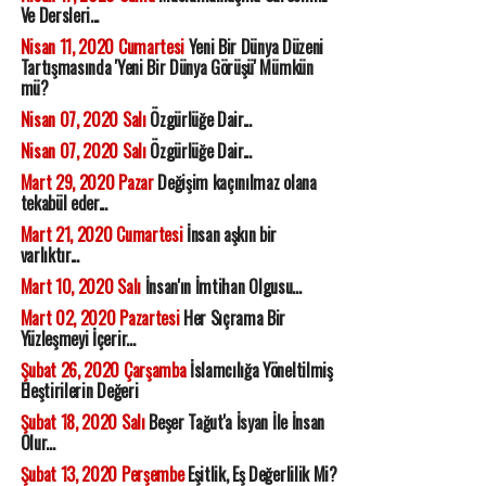
Ve Dersleri...
Nisan 11, 2020 Cumartesi
Yeni Bir Dünya Düzeni
Tartışmasında 'Yeni Bir Dünya Görüşü' Mümkün
mü?
Nisan 07, 2020 Salı
Özgürlüğe Dair...
Nisan 07, 2020 Salı
Özgürlüğe Dair...
Mart 29, 2020 Pazar
Değişim kaçınılmaz olana
tekabül eder...
Mart 21, 2020 Cumartesi
İnsan aşkın bir
varlıktır...
Mart 10, 2020 Salı
İnsan'ın İmtihan Olgusu...
Mart 02, 2020 Pazartesi
Her Sıçrama Bir
Yüzleşmeyi İçerir...
Şubat 26, 2020 Çarşamba
İslamcılığa Yöneltilmiş
Eleştirilerin Değeri
Şubat 18, 2020 Salı
Beşer Tağut'a İsyan İle İnsan
Olur...
Şubat 13, 2020 Perşembe
Eşitlik, Eş Değerlilik Mi?