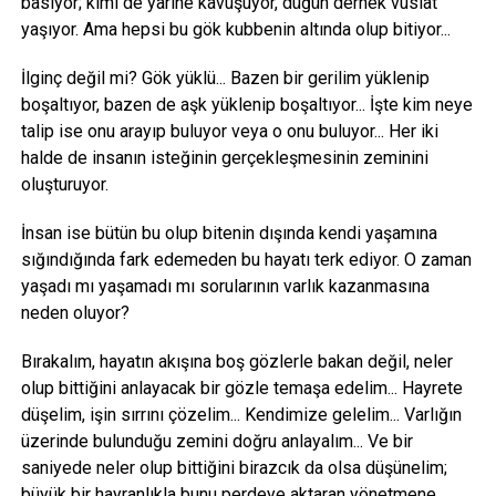
basıyor; kimi de yarine kavuşuyor, düğün dernek vuslat
yaşıyor. Ama hepsi bu gök kubbenin altında olup bitiyor...
İlginç değil mi? Gök yüklü... Bazen bir gerilim yüklenip
boşaltıyor, bazen de aşk yüklenip boşaltıyor... İşte kim neye
talip ise onu arayıp buluyor veya o onu buluyor... Her iki
halde de insanın isteğinin gerçekleşmesinin zeminini
oluşturuyor.
İnsan ise bütün bu olup bitenin dışında kendi yaşamına
sığındığında fark edemeden bu hayatı terk ediyor. O zaman
yaşadı mı yaşamadı mı sorularının varlık kazanmasına
neden oluyor?
Bırakalım, hayatın akışına boş gözlerle bakan değil, neler
olup bittiğini anlayacak bir gözle temaşa edelim... Hayrete
düşelim, işin sırrını çözelim... Kendimize gelelim... Varlığın
üzerinde bulunduğu zemini doğru anlayalım... Ve bir
saniyede neler olup bittiğini birazcık da olsa düşünelim;
büyük bir hayranlıkla bunu perdeye aktaran yönetmene