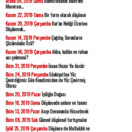
Aralık 06, 2019 Cuma
Âdem/İnsanın Mahrem
Macerası...
Kasım 22, 2019 Cuma
Bir form olarak düşünce
Kasım 20, 2019 Çarşamba
Kur'an Neliği Üzerine
Düşünmek...
Kasım 14, 2019 Perşembe
Çağdaş Sorunların
Çözümünün Özü?
Kasım 06, 2019 Çarşamba
Aklın, kalbin ve ruhun
acı çekmesi?
Ekim 31, 2019 Perşembe
İnsan Huzur Ve Acıdır
Ekim 24, 2019 Perşembe
Edebiyattan Yüz
Çevirdiğimiz Gün Kendimizden de Yüz Çevirmiş
Oluruz
Ekim 20, 2019 Pazar
İyiliğin Doğası
Ekim 18, 2019 Cuma
Düşüncede anlam ve tanım
Ekim 13, 2019 Pazar
Acıyı Derununda Hissetmek
Ekim 08, 2019 Salı
Güncel düşünsel tartışmalar
Eylül 25, 2019 Çarşamba
Düşünce de Mutlaklık ve