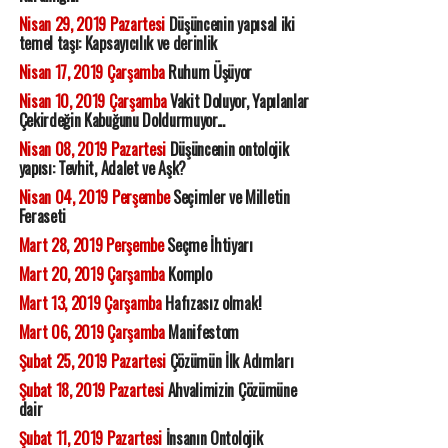
Nisan 29, 2019 Pazartesi
Düşüncenin yapısal iki
temel taşı: Kapsayıcılık ve derinlik
Nisan 17, 2019 Çarşamba
Ruhum Üşüyor
Nisan 10, 2019 Çarşamba
Vakit Doluyor, Yapılanlar
Çekirdeğin Kabuğunu Doldurmuyor...
Nisan 08, 2019 Pazartesi
Düşüncenin ontolojik
yapısı: Tevhit, Adalet ve Aşk?
Nisan 04, 2019 Perşembe
Seçimler ve Milletin
Feraseti
Mart 28, 2019 Perşembe
Seçme İhtiyarı
Mart 20, 2019 Çarşamba
Komplo
Mart 13, 2019 Çarşamba
Hafızasız olmak!
Mart 06, 2019 Çarşamba
Manifestom
Şubat 25, 2019 Pazartesi
Çözümün İlk Adımları
Şubat 18, 2019 Pazartesi
Ahvalimizin Çözümüne
dair
Şubat 11, 2019 Pazartesi
İnsanın Ontolojik