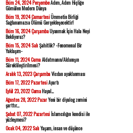
Ekim 24, 2024 Perşembe
Adım, Adım Hiçliğe
Gömülen Modern Dünya
Ekim 19, 2024 Cumartesi
Ümmetin Birliği
Sağlanamazsa Ölümü Gerçekleşecektir!
Ekim 16, 2024 Çarşamba
Uyanmak İçin Hala Neyi
Bekliyoruz?
Ekim 15, 2024 Salı
Şahitlik? -Fenomenal Bir
Yaklaşım-
Ekim 11, 2024 Cuma
Aldatmanın/Aldanışın
Süreklileştirilmesi?
Aralık 13, 2023 Çarşamba
Vicdan ayaklanması
Ekim 17, 2022 Pazartesi
Ayartı
Eylül 23, 2022 Cuma
Hayal...
Ağustos 28, 2022 Pazar
Yeni bir diyalog zemini
şarttır...
Şubat 07, 2022 Pazartesi
İslamcılığın kendisi ile
yüzleşmesi?
Ocak 04, 2022 Salı
Yaşam, insan ve düşünce