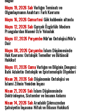
Bağlar
Mayıs 19, 2026 Salı
Varlığın Teminatı ve
Olgunlaşmanın Anahtarı: Fark Kavramı
Mayıs 16, 2026 Cumartesi
Gök kubbenin altında
Mayıs 12, 2026 Salı
Gerçek Özgürlük: Modern
Prangalardan Manevi Öz'e Yolculuk
Mayıs 07, 2026 Perşembe
Nûr'un Ontolojisi/Nûr'a
Dair
Mayıs 06, 2026 Çarşamba
İslam Düşüncesinde
Hak Kavramı: Ontolojik Temeller ve Bütüncül
Hakikat
Mayıs 01, 2026 Cuma
Varlığın ve Bilginin Dengesi:
İlahi Adaletin Ontolojik ve Epistemolojik Ölçekleri
Nisan 28, 2026 Salı
Düşüncenin Ontolojisi ve
İslami Zihnin Yeniden İnşası
Nisan 21, 2026 Salı
İslam Düşüncesinde
Doktrinleşme, Sistemler ve İnsanın Anlamı
Nisan 14, 2026 Salı
Aradalık Çıkmazından
Şahsiyetin İnşasına: Nifak ve İhlasın Hakikati