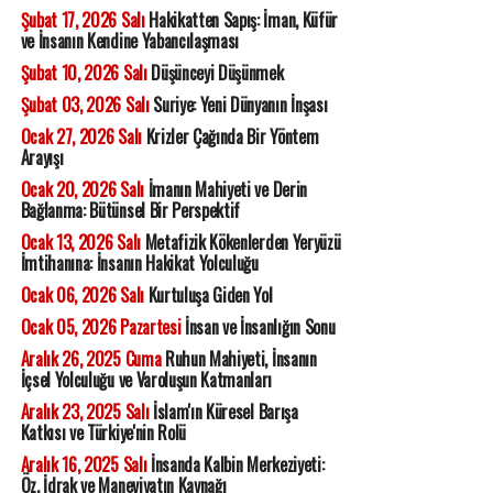
Şubat 17, 2026 Salı
Hakikatten Sapış: İman, Küfür
ve İnsanın Kendine Yabancılaşması
Şubat 10, 2026 Salı
Düşünceyi Düşünmek
Şubat 03, 2026 Salı
Suriye: Yeni Dünyanın İnşası
Ocak 27, 2026 Salı
Krizler Çağında Bir Yöntem
Arayışı
Ocak 20, 2026 Salı
İmanın Mahiyeti ve Derin
Bağlanma: Bütünsel Bir Perspektif
Ocak 13, 2026 Salı
Metafizik Kökenlerden Yeryüzü
İmtihanına: İnsanın Hakikat Yolculuğu
Ocak 06, 2026 Salı
Kurtuluşa Giden Yol
Ocak 05, 2026 Pazartesi
İnsan ve İnsanlığın Sonu
Aralık 26, 2025 Cuma
Ruhun Mahiyeti, İnsanın
İçsel Yolculuğu ve Varoluşun Katmanları
Aralık 23, 2025 Salı
İslam'ın Küresel Barışa
Katkısı ve Türkiye'nin Rolü
Aralık 16, 2025 Salı
İnsanda Kalbin Merkeziyeti:
Öz, İdrak ve Maneviyatın Kaynağı