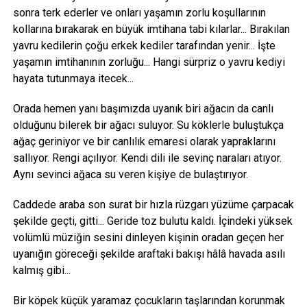
sonra terk ederler ve onları yaşamın zorlu koşullarının
kollarına bırakarak en büyük imtihana tabi kılarlar... Bırakılan
yavru kedilerin çoğu erkek kediler tarafından yenir... İşte
yaşamın imtihanının zorluğu... Hangi sürpriz o yavru kediyi
hayata tutunmaya itecek...
Orada hemen yanı başımızda uyanık biri ağacın da canlı
olduğunu bilerek bir ağacı suluyor. Su köklerle buluştukça
ağaç geriniyor ve bir canlılık emaresi olarak yapraklarını
sallıyor. Rengi açılıyor. Kendi dili ile sevinç naraları atıyor.
Aynı sevinci ağaca su veren kişiye de bulaştırıyor.
Caddede araba son surat bir hızla rüzgarı yüzüme çarpacak
şekilde geçti, gitti... Geride toz bulutu kaldı. İçindeki yüksek
volümlü müziğin sesini dinleyen kişinin oradan geçen her
uyanığın göreceği şekilde araftaki bakışı hâlâ havada asılı
kalmış gibi...
Bir köpek küçük yaramaz çocukların taşlarından korunmak