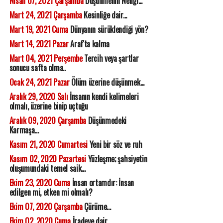
Nisan 07, 2021 Çarşamba
Düşünmenin Neliği...
Mart 24, 2021 Çarşamba
Kesinliğe dair...
Mart 19, 2021 Cuma
Dünyanın sürüklendiği yön?
Mart 14, 2021 Pazar
Araf'ta kalma
Mart 04, 2021 Perşembe
Tercih veya şartlar
sonucu safta olma..
Ocak 24, 2021 Pazar
Ölüm üzerine düşünmek...
Aralık 29, 2020 Salı
İnsanın kendi kelimeleri
olmalı, üzerine binip uçtuğu
Aralık 09, 2020 Çarşamba
Düşünmedeki
Karmaşa...
Kasım 21, 2020 Cumartesi
Yeni bir söz ve ruh
Kasım 02, 2020 Pazartesi
Yüzleşme; şahsiyetin
oluşumundaki temel saik...
Ekim 23, 2020 Cuma
İnsan ortamdır: İnsan
edilgen mi, etken mi olmalı?
Ekim 07, 2020 Çarşamba
Çürüme...
Ekim 02, 2020 Cuma
İradeye dair...