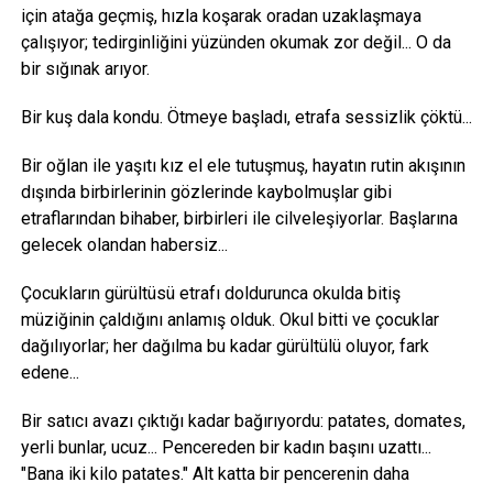
için atağa geçmiş, hızla koşarak oradan uzaklaşmaya
çalışıyor; tedirginliğini yüzünden okumak zor değil... O da
bir sığınak arıyor.
Bir kuş dala kondu. Ötmeye başladı, etrafa sessizlik çöktü...
Bir oğlan ile yaşıtı kız el ele tutuşmuş, hayatın rutin akışının
dışında birbirlerinin gözlerinde kaybolmuşlar gibi
etraflarından bihaber, birbirleri ile cilveleşiyorlar. Başlarına
gelecek olandan habersiz...
Çocukların gürültüsü etrafı doldurunca okulda bitiş
müziğinin çaldığını anlamış olduk. Okul bitti ve çocuklar
dağılıyorlar; her dağılma bu kadar gürültülü oluyor, fark
edene...
Bir satıcı avazı çıktığı kadar bağırıyordu: patates, domates,
yerli bunlar, ucuz... Pencereden bir kadın başını uzattı...
"Bana iki kilo patates." Alt katta bir pencerenin daha