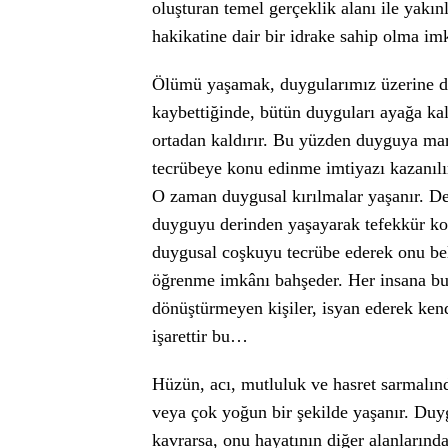
oluşturan temel gerçeklik alanı ile yakın
hakikatine dair bir idrake sahip olma imk
Ölümü yaşamak, duygularımız üzerine der
kaybettiğinde, bütün duyguları ayağa kal
ortadan kaldırır. Bu yüzden duyguya ma
tecrübeye konu edinme imtiyazı kazanılı
O zaman duygusal kırılmalar yaşanır. De
duyguyu derinden yaşayarak tefekkür ko
duygusal coşkuyu tecrübe ederek onu beli
öğrenme imkânı bahşeder. Her insana bu
dönüştürmeyen kişiler, isyan ederek kend
işarettir bu…
Hüzün, acı, mutluluk ve hasret sarmalınd
veya çok yoğun bir şekilde yaşanır. Duy
kavrarsa, onu hayatının diğer alanlarınd