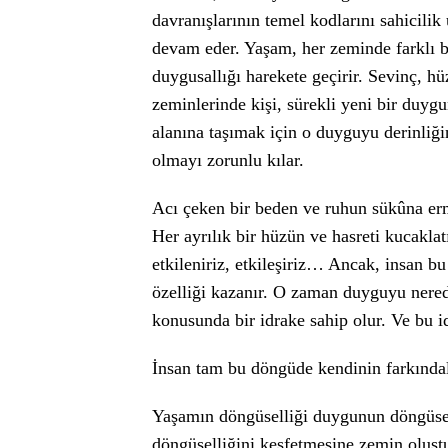
davranışlarının temel kodlarını sahicil
devam eder. Yaşam, her zeminde farklı b
duygusallığı harekete geçirir. Sevinç, h
zeminlerinde kişi, sürekli yeni bir duyg
alanına taşımak için o duyguyu derinliğ
olmayı zorunlu kılar.
Acı çeken bir beden ve ruhun sükûna erm
Her ayrılık bir hüzün ve hasreti kucaklat
etkileniriz, etkileşiriz… Ancak, insan b
özelliği kazanır. O zaman duyguyu nerede
konusunda bir idrake sahip olur. Ve bu id
İnsan tam bu döngüde kendinin farkındalı
Yaşamın döngüselliği duygunun döngüsell
döngüselliğini keşfetmesine zemin oluştu