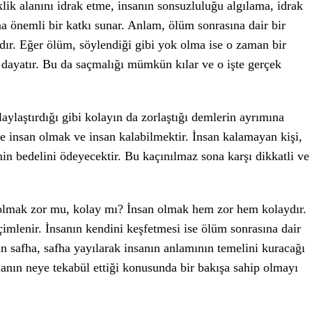
ik alanını idrak etme, insanın sonsuzluluğu algılama, idrak
 önemli bir katkı sunar. Anlam, ölüm sonrasına dair bir
ndır. Eğer ölüm, söylendiği gibi yok olma ise o zaman bir
 dayatır. Bu da saçmalığı mümkün kılar ve o işte gerçek
aylaştırdığı gibi kolayın da zorlaştığı demlerin ayrımına
e insan olmak ve insan kalabilmektir. İnsan kalamayan kişi,
n bedelini ödeyecektir. Bu kaçınılmaz sona karşı dikkatli ve
 olmak zor mu, kolay mı? İnsan olmak hem zor hem kolaydır.
imlenir. İnsanın kendini keşfetmesi ise ölüm sonrasına dair
mın safha, safha yayılarak insanın anlamının temelini kuracağı
lanın neye tekabül ettiği konusunda bir bakışa sahip olmayı