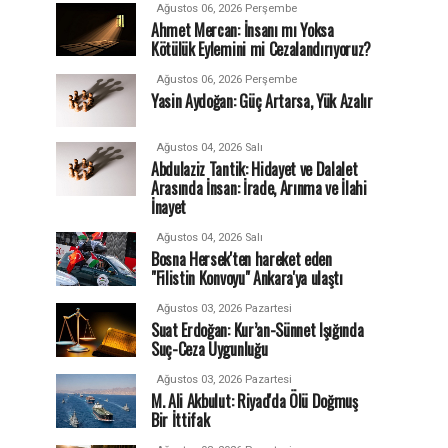
Ağustos 06, 2026 Perşembe
Ahmet Mercan: İnsanı mı Yoksa
Kötülük Eylemini mi Cezalandırıyoruz?
Ağustos 06, 2026 Perşembe
Yasin Aydoğan: Güç Artarsa, Yük Azalır
Ağustos 04, 2026 Salı
Abdulaziz Tantik: Hidayet ve Dalalet
Arasında İnsan: İrade, Arınma ve İlahi
İnayet
Ağustos 04, 2026 Salı
Bosna Hersek'ten hareket eden
"Filistin Konvoyu" Ankara'ya ulaştı
Ağustos 03, 2026 Pazartesi
Suat Erdoğan: Kur’an-Sünnet Işığında
Suç-Ceza Uygunluğu
Ağustos 03, 2026 Pazartesi
M. Ali Akbulut: Riyad'da Ölü Doğmuş
Bir İttifak