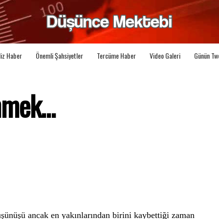
liz Haber
Önemli Şahsiyetler
Tercüme Haber
Video Galeri
Günün Tw
mek...
üşünüşü ancak en yakınlarından birini kaybettiği zaman