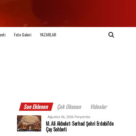
eeti
Foto Galeri
YAZARLAR
Son Eklenen
Çok Okunan
Videolar
Ağustos 06, 2026 Perşembe
M. Ali Akbulut: Serhad Şehri Erdebil'de
Çay Sohbeti