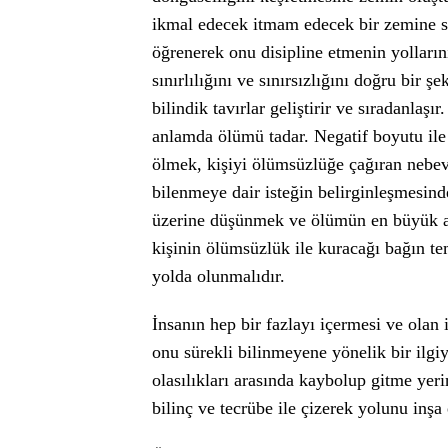
ikmal edecek itmam edecek bir zemine sah
öğrenerek onu disipline etmenin yolların
sınırlılığını ve sınırsızlığını doğru bir 
bilindik tavırlar geliştirir ve sıradanlaş
anlamda ölümü tadar. Negatif boyutu i
ölmek, kişiyi ölümsüzlüğe çağıran nebevi
bilenmeye dair isteğin belirginleşmesin
üzerine düşünmek ve ölümün en büyük ay
kişinin ölümsüzlük ile kuracağı bağın te
yolda olunmalıdır.
İnsanın hep bir fazlayı içermesi ve olan 
onu sürekli bilinmeyene yönelik bir ilgi
olasılıkları arasında kaybolup gitme ye
bilinç ve tecrübe ile çizerek yolunu inş