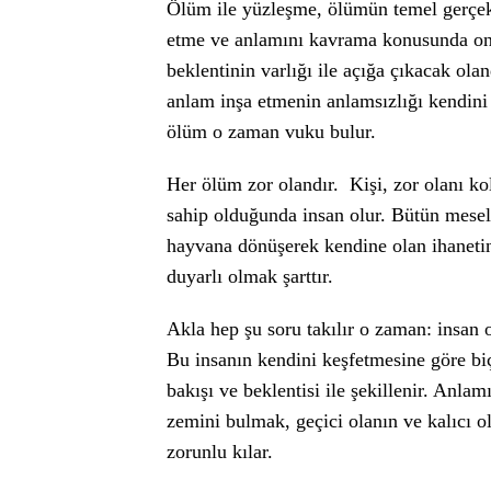
Ölüm ile yüzleşme, ölümün temel gerçekl
etme ve anlamını kavrama konusunda ona
beklentinin varlığı ile açığa çıkacak ola
anlam inşa etmenin anlamsızlığı kendini
ölüm o zaman vuku bulur.
Her ölüm zor olandır. Kişi, zor olanı kol
sahip olduğunda insan olur. Bütün mesel
hayvana dönüşerek kendine olan ihanetini
duyarlı olmak şarttır.
Akla hep şu soru takılır o zaman: insan
Bu insanın kendini keşfetmesine göre biç
bakışı ve beklentisi ile şekillenir. Anla
zemini bulmak, geçici olanın ve kalıcı o
zorunlu kılar.