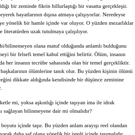
ığı bir zeminde fikrin billurlaştığı bir vasatta gerçekleşir.
eyerek hayatlarının dışına atmaya çalışıyorlar. Neredeyse
ye yönelik bir hamle içinde var oluyor. O yüzden mezarlıklar
e literatürden uzak tutulmaya çalışılıyor.
bi/bilinemeyen olana matuf olduğunda anlamlı bulduğunu
yi bir felsefi temel kabul ettiğini belirtir. Ölüm, insanın
her insanın tecrübe sahasında olan bir temel gerçekliktir.
başkalarının ölümlerine tanık olur. Bu yüzden kişinin ölümü
ceğini dikkate aldığında kendisinde bir düşünce zeminine
.
ketle mi, yoksa aşkınlığı içinde taşıyan ima ile idrak
nı sağlayan bilinmeyene dair mi olmalıdır?
boyutu içinde taşır. Bu yüzden anlam arayışı reel olandan
ıyarak daha saf olana yönelik bir isteği içinde taşımalıdır.