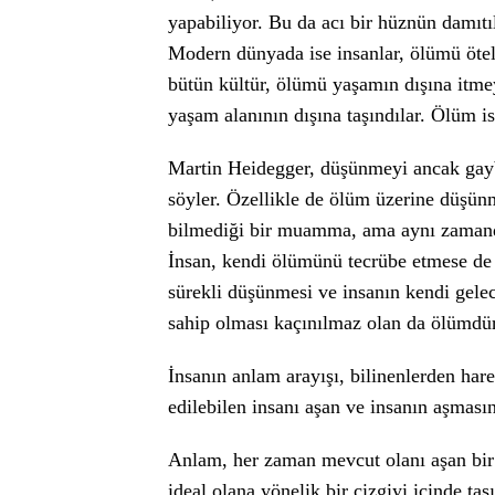
yapabiliyor. Bu da acı bir hüznün damıtıld
Modern dünyada ise insanlar, ölümü ötel
bütün kültür, ölümü yaşamın dışına itme
yaşam alanının dışına taşındılar. Ölüm is
Martin Heidegger, düşünmeyi ancak gay
söyler. Özellikle de ölüm üzerine düşünme
bilmediği bir muamma, ama aynı zamanda 
İnsan, kendi ölümünü tecrübe etmese de 
sürekli düşünmesi ve insanın kendi gele
sahip olması kaçınılmaz olan da ölümdür
İnsanın anlam arayışı, bilinenlerden hare
edilebilen insanı aşan ve insanın aşması
Anlam, her zaman mevcut olanı aşan bir 
ideal olana yönelik bir çizgiyi içinde taş