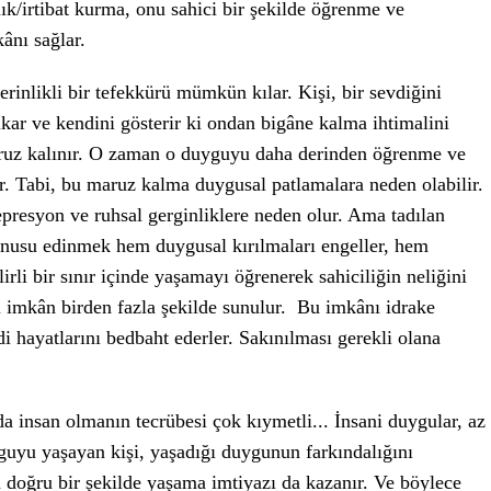
lık/irtibat kurma, onu sahici bir şekilde öğrenme ve
ânı sağlar.
inlikli bir tefekkürü mümkün kılar. Kişi, bir sevdiğini
kar ve kendini gösterir ki ondan bigâne kalma ihtimalini
ruz kalınır. O zaman o duyguyu daha derinden öğrenme ve
r. Tabi, bu maruz kalma duygusal patlamalara neden olabilir.
presyon ve ruhsal gerginliklere neden olur. Ama tadılan
nusu edinmek hem duygusal kırılmaları engeller, hem
rli bir sınır içinde yaşamayı öğrenerek sahiciliğin neliğini
 imkân birden fazla şekilde sunulur. Bu imkânı idrake
i hayatlarını bedbaht ederler. Sakınılması gerekli olana
a insan olmanın tecrübesi çok kıymetli... İnsani duygular, az
guyu yaşayan kişi, yaşadığı duygunun farkındalığını
a doğru bir şekilde yaşama imtiyazı da kazanır. Ve böylece