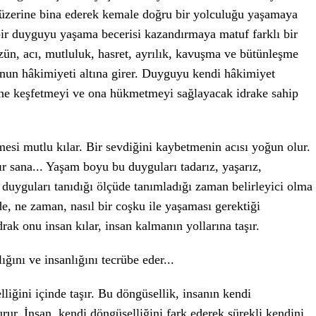
ik üzerine bina ederek kemale doğru bir yolculuğu yaşamaya
ir duyguyu yaşama becerisi kazandırmaya matuf farklı bir
üzün, acı, mutluluk, hasret, ayrılık, kavuşma ve bütünleşme
unun hâkimiyeti altına girer. Duyguyu kendi hâkimiyet
ine keşfetmeyi ve ona hükmetmeyi sağlayacak idrake sahip
esi mutlu kılar. Bir sevdiğini kaybetmenin acısı yoğun olur.
ır sana... Yaşam boyu bu duyguları tadarız, yaşarız,
u duyguları tanıdığı ölçüde tanımladığı zaman belirleyici olma
, ne zaman, nasıl bir coşku ile yaşaması gerektiği
rak onu insan kılar, insan kalmanın yollarına taşır.
ğını ve insanlığını tecrübe eder...
iğini içinde taşır. Bu döngüsellik, insanın kendi
rur. İnsan, kendi döngüselliğini fark ederek sürekli kendini