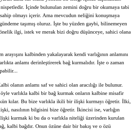
ispetledir. İçinde bulunulan zemini doğru bir okumaya tabi
re sahip olmayı içerir. Ama mevcudun neliğini konuşmaya
a gündeme taşımış oluruz. İşte bu yüzden gaybi, bilinemeyen
önelik ilgi, istek ve merak bizi doğru düşünceye, sahici olana
lam arayışını kalbinden yakalayarak kendi varlığının anlamını
arlıkta anlamı derinleştirerek bağ kurmalıdır. İşte o zaman
abilir...
Kalbi olanın anlamı saf ve sahici olan aracılığı ile bulunur.
 öyle varlıkla kalbi bir bağ kurmak onların kalbine misafir
kılar. Bu bize varlıkla ikili bir ilişki kurmayı öğretir. İlki,
işki, nasılının bilgisini bize öğretir. İkincisi ise, varlığın
 ilişki kurmak ki bu da o varlıkla niteliği üzerinden kurulan
bağ, kalbi bağdır. Onun özüne dair bir bakış ve o özü