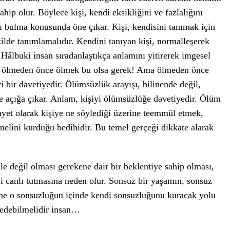
ip olur. Böylece kişi, kendi eksikliğini ve fazlalığını
ı bulma konusunda öne çıkar. Kişi, kendisini tanımak için
şekilde tanımlamalıdır. Kendini tanıyan kişi, normalleşerek
ır. Hâlbuki insan sıradanlaştıkça anlamını yitirerek imgesel
le ölmeden önce ölmek bu olsa gerek! Ama ölmeden önce
 bir davetiyedir. Ölümsüzlük arayışı, bilinende değil,
de açığa çıkar. Anlam, kişiyi ölümsüzlüğe davetiyedir. Ölüm
et olarak kişiye ne söylediği üzerine teemmül etmek,
melini kurduğu bedihidir. Bu temel gerçeği dikkate alarak
ile değil olması gerekene dair bir beklentiye sahip olması,
yi canlı tutmasına neden olur. Sonsuz bir yaşamın, sonsuz
rine o sonsuzluğun içinde kendi sonsuzluğunu kuracak yolu
a edebilmelidir insan…