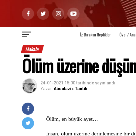
İz Bırakan Replikler
Özel / Ana
Makale
Ölüm üzerine düşün
24-01-2021 15:00
tarihinde yayınlandı.
Yazar:
Abdulaziz Tantik
Ölüm, en büyük ayet…
İnsan, ölüm üzerine derinlemesine bir d