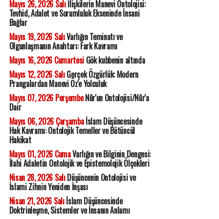
Mayıs 26, 2026 Salı
İlişkilerin Manevi Ontolojisi:
Tevhid, Adalet ve Sorumluluk Ekseninde İnsani
Bağlar
Mayıs 19, 2026 Salı
Varlığın Teminatı ve
Olgunlaşmanın Anahtarı: Fark Kavramı
Mayıs 16, 2026 Cumartesi
Gök kubbenin altında
Mayıs 12, 2026 Salı
Gerçek Özgürlük: Modern
Prangalardan Manevi Öz'e Yolculuk
Mayıs 07, 2026 Perşembe
Nûr'un Ontolojisi/Nûr'a
Dair
Mayıs 06, 2026 Çarşamba
İslam Düşüncesinde
Hak Kavramı: Ontolojik Temeller ve Bütüncül
Hakikat
Mayıs 01, 2026 Cuma
Varlığın ve Bilginin Dengesi:
İlahi Adaletin Ontolojik ve Epistemolojik Ölçekleri
Nisan 28, 2026 Salı
Düşüncenin Ontolojisi ve
İslami Zihnin Yeniden İnşası
Nisan 21, 2026 Salı
İslam Düşüncesinde
Doktrinleşme, Sistemler ve İnsanın Anlamı