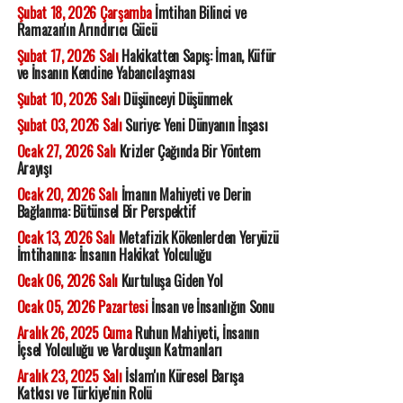
Şubat 18, 2026 Çarşamba
İmtihan Bilinci ve
Ramazan'ın Arındırıcı Gücü
Şubat 17, 2026 Salı
Hakikatten Sapış: İman, Küfür
ve İnsanın Kendine Yabancılaşması
Şubat 10, 2026 Salı
Düşünceyi Düşünmek
Şubat 03, 2026 Salı
Suriye: Yeni Dünyanın İnşası
Ocak 27, 2026 Salı
Krizler Çağında Bir Yöntem
Arayışı
Ocak 20, 2026 Salı
İmanın Mahiyeti ve Derin
Bağlanma: Bütünsel Bir Perspektif
Ocak 13, 2026 Salı
Metafizik Kökenlerden Yeryüzü
İmtihanına: İnsanın Hakikat Yolculuğu
Ocak 06, 2026 Salı
Kurtuluşa Giden Yol
Ocak 05, 2026 Pazartesi
İnsan ve İnsanlığın Sonu
Aralık 26, 2025 Cuma
Ruhun Mahiyeti, İnsanın
İçsel Yolculuğu ve Varoluşun Katmanları
Aralık 23, 2025 Salı
İslam'ın Küresel Barışa
Katkısı ve Türkiye'nin Rolü