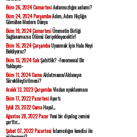
Ekim 26, 2024 Cumartesi
Anlamsızlığın anlamı?
Ekim 24, 2024 Perşembe
Adım, Adım Hiçliğe
Gömülen Modern Dünya
Ekim 19, 2024 Cumartesi
Ümmetin Birliği
Sağlanamazsa Ölümü Gerçekleşecektir!
Ekim 16, 2024 Çarşamba
Uyanmak İçin Hala Neyi
Bekliyoruz?
Ekim 15, 2024 Salı
Şahitlik? -Fenomenal Bir
Yaklaşım-
Ekim 11, 2024 Cuma
Aldatmanın/Aldanışın
Süreklileştirilmesi?
Aralık 13, 2023 Çarşamba
Vicdan ayaklanması
Ekim 17, 2022 Pazartesi
Ayartı
Eylül 23, 2022 Cuma
Hayal...
Ağustos 28, 2022 Pazar
Yeni bir diyalog zemini
şarttır...
Şubat 07, 2022 Pazartesi
İslamcılığın kendisi ile
yüzleşmesi?