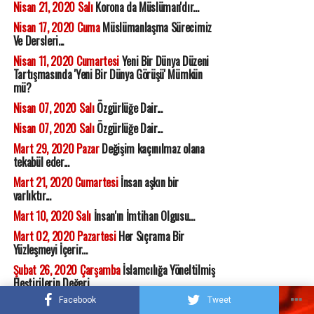
Nisan 21, 2020 Salı
Korona da Müslüman'dır...
Nisan 17, 2020 Cuma
Müslümanlaşma Sürecimiz
Ve Dersleri...
Nisan 11, 2020 Cumartesi
Yeni Bir Dünya Düzeni
Tartışmasında 'Yeni Bir Dünya Görüşü' Mümkün
mü?
Nisan 07, 2020 Salı
Özgürlüğe Dair...
Nisan 07, 2020 Salı
Özgürlüğe Dair...
Mart 29, 2020 Pazar
Değişim kaçınılmaz olana
tekabül eder...
Mart 21, 2020 Cumartesi
İnsan aşkın bir
varlıktır...
Mart 10, 2020 Salı
İnsan'ın İmtihan Olgusu...
Mart 02, 2020 Pazartesi
Her Sıçrama Bir
Yüzleşmeyi İçerir...
Şubat 26, 2020 Çarşamba
İslamcılığa Yöneltilmiş
Eleştirilerin Değeri
Şubat 18, 2020 Salı
Facebook
Beşer Tağut'a İsyan İle İnsan
Tweet