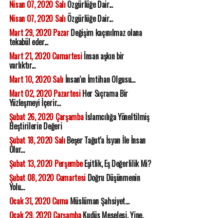
Nisan 07, 2020 Salı
Özgürlüğe Dair...
Nisan 07, 2020 Salı
Özgürlüğe Dair...
Mart 29, 2020 Pazar
Değişim kaçınılmaz olana
tekabül eder...
Mart 21, 2020 Cumartesi
İnsan aşkın bir
varlıktır...
Mart 10, 2020 Salı
İnsan'ın İmtihan Olgusu...
Mart 02, 2020 Pazartesi
Her Sıçrama Bir
Yüzleşmeyi İçerir...
Şubat 26, 2020 Çarşamba
İslamcılığa Yöneltilmiş
Eleştirilerin Değeri
Şubat 18, 2020 Salı
Beşer Tağut'a İsyan İle İnsan
Olur...
Şubat 13, 2020 Perşembe
Eşitlik, Eş Değerlilik Mi?
Şubat 08, 2020 Cumartesi
Doğru Düşünmenin
Yolu...
Ocak 31, 2020 Cuma
Müslüman Şahsiyet...
Ocak 29, 2020 Çarşamba
Kudüs Meselesi, Yine,