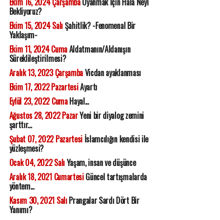
Ekim 16, 2024 Çarşamba
Uyanmak İçin Hala Neyi
Bekliyoruz?
Ekim 15, 2024 Salı
Şahitlik? -Fenomenal Bir
Yaklaşım-
Ekim 11, 2024 Cuma
Aldatmanın/Aldanışın
Süreklileştirilmesi?
Aralık 13, 2023 Çarşamba
Vicdan ayaklanması
Ekim 17, 2022 Pazartesi
Ayartı
Eylül 23, 2022 Cuma
Hayal...
Ağustos 28, 2022 Pazar
Yeni bir diyalog zemini
şarttır...
Şubat 07, 2022 Pazartesi
İslamcılığın kendisi ile
yüzleşmesi?
Ocak 04, 2022 Salı
Yaşam, insan ve düşünce
Aralık 18, 2021 Cumartesi
Güncel tartışmalarda
yöntem...
Kasım 30, 2021 Salı
Prangalar Sardı Dört Bir
Yanımı?