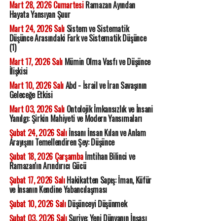
Mart 28, 2026 Cumartesi
Ramazan Ayından
Hayata Yansıyan Şuur
Mart 24, 2026 Salı
Sistem ve Sistematik
Düşünce Arasındaki Fark ve Sistematik Düşünce
(1)
Mart 17, 2026 Salı
Mümin Olma Vasfı ve Düşünce
İlişkisi
Mart 10, 2026 Salı
Abd - İsrail ve İran Savaşının
Geleceğe Etkisi
Mart 03, 2026 Salı
Ontolojik İmkansızlık ve İnsani
Yanılgı: Şirkin Mahiyeti ve Modern Yansımaları
Şubat 24, 2026 Salı
İnsanı İnsan Kılan ve Anlam
Arayışını Temellendiren Şey: Düşünce
Şubat 18, 2026 Çarşamba
İmtihan Bilinci ve
Ramazan'ın Arındırıcı Gücü
Şubat 17, 2026 Salı
Hakikatten Sapış: İman, Küfür
ve İnsanın Kendine Yabancılaşması
Şubat 10, 2026 Salı
Düşünceyi Düşünmek
Şubat 03, 2026 Salı
Suriye: Yeni Dünyanın İnşası