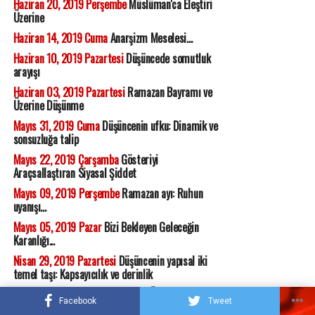
Haziran 20, 2019 Perşembe
Müslüman'ca Eleştiri
Üzerine
Haziran 14, 2019 Cuma
Anarşizm Meselesi...
Haziran 10, 2019 Pazartesi
Düşüncede somutluk
arayışı
Haziran 03, 2019 Pazartesi
Ramazan Bayramı ve
Üzerine Düşünme
Mayıs 31, 2019 Cuma
Düşüncenin ufku: Dinamik ve
sonsuzluğa talip
Mayıs 22, 2019 Çarşamba
Gösteriyi
Araçsallaştıran Siyasal Şiddet
Mayıs 09, 2019 Perşembe
Ramazan ayı: Ruhun
uyanışı...
Mayıs 05, 2019 Pazar
Bizi Bekleyen Geleceğin
Karanlığı...
Nisan 29, 2019 Pazartesi
Düşüncenin yapısal iki
temel taşı: Kapsayıcılık ve derinlik
Nisan 17, 2019 Çarşamba
Ruhum Üşüyor
Facebook
Tweet