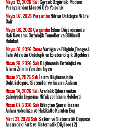
Mayıs 12, 2026 Salı
Gerçek Özgürlük: Modern
Prangalardan Manevi Öz'e Yolculuk
Mayıs 07, 2026 Perşembe
Nûr'un Ontolojisi/Nûr'a
Dair
Mayıs 06, 2026 Çarşamba
İslam Düşüncesinde
Hak Kavramı: Ontolojik Temeller ve Bütüncül
Hakikat
Mayıs 01, 2026 Cuma
Varlığın ve Bilginin Dengesi:
İlahi Adaletin Ontolojik ve Epistemolojik Ölçekleri
Nisan 28, 2026 Salı
Düşüncenin Ontolojisi ve
İslami Zihnin Yeniden İnşası
Nisan 21, 2026 Salı
İslam Düşüncesinde
Doktrinleşme, Sistemler ve İnsanın Anlamı
Nisan 14, 2026 Salı
Aradalık Çıkmazından
Şahsiyetin İnşasına: Nifak ve İhlasın Hakikati
Nisan 07, 2026 Salı
Bilinçten Şuura: İnsanın
Anlam yolculuğu ve Hakikatle Kurulan Bağ
Mart 31, 2026 Salı
Sistem ve Sistematik Düşünce
Arasındaki Fark ve Sistematik Düşünce (2)