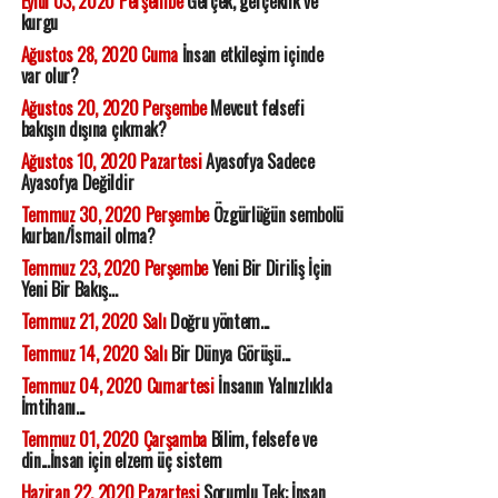
Eylül 03, 2020 Perşembe
Gerçek, gerçeklik ve
kurgu
Ağustos 28, 2020 Cuma
İnsan etkileşim içinde
var olur?
Ağustos 20, 2020 Perşembe
Mevcut felsefi
bakışın dışına çıkmak?
Ağustos 10, 2020 Pazartesi
Ayasofya Sadece
Ayasofya Değildir
Temmuz 30, 2020 Perşembe
Özgürlüğün sembolü
kurban/İsmail olma?
Temmuz 23, 2020 Perşembe
Yeni Bir Diriliş İçin
Yeni Bir Bakış...
Temmuz 21, 2020 Salı
Doğru yöntem...
Temmuz 14, 2020 Salı
Bir Dünya Görüşü...
Temmuz 04, 2020 Cumartesi
İnsanın Yalnızlıkla
İmtihanı...
Temmuz 01, 2020 Çarşamba
Bilim, felsefe ve
din...İnsan için elzem üç sistem
Haziran 22, 2020 Pazartesi
Sorumlu Tek: İnsan