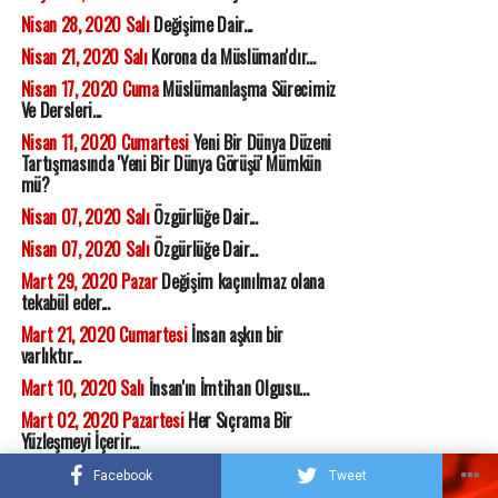
Nisan 28, 2020 Salı
Değişime Dair...
Nisan 21, 2020 Salı
Korona da Müslüman'dır...
Nisan 17, 2020 Cuma
Müslümanlaşma Sürecimiz
Ve Dersleri...
Nisan 11, 2020 Cumartesi
Yeni Bir Dünya Düzeni
Tartışmasında 'Yeni Bir Dünya Görüşü' Mümkün
mü?
Nisan 07, 2020 Salı
Özgürlüğe Dair...
Nisan 07, 2020 Salı
Özgürlüğe Dair...
Mart 29, 2020 Pazar
Değişim kaçınılmaz olana
tekabül eder...
Mart 21, 2020 Cumartesi
İnsan aşkın bir
varlıktır...
Mart 10, 2020 Salı
İnsan'ın İmtihan Olgusu...
Mart 02, 2020 Pazartesi
Her Sıçrama Bir
Yüzleşmeyi İçerir...
Şubat 26, 2020 Çarşamba
İslamcılığa Yöneltilmiş
Facebook
Tweet
Eleştirilerin Değeri