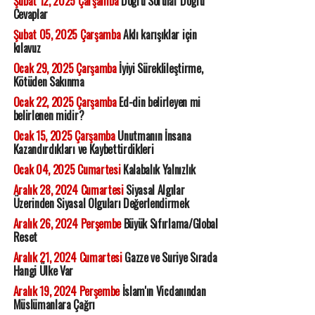
Şubat 12, 2025 Çarşamba
Doğru Sorular Doğru
Cevaplar
Şubat 05, 2025 Çarşamba
Aklı karışıklar için
kılavuz
Ocak 29, 2025 Çarşamba
İyiyi Süreklileştirme,
Kötüden Sakınma
Ocak 22, 2025 Çarşamba
Ed-din belirleyen mi
belirlenen midir?
Ocak 15, 2025 Çarşamba
Unutmanın İnsana
Kazandırdıkları ve Kaybettirdikleri
Ocak 04, 2025 Cumartesi
Kalabalık Yalnızlık
Aralık 28, 2024 Cumartesi
Siyasal Algılar
Üzerinden Siyasal Olguları Değerlendirmek
Aralık 26, 2024 Perşembe
Büyük Sıfırlama/Global
Reset
Aralık 21, 2024 Cumartesi
Gazze ve Suriye Sırada
Hangi Ülke Var
Aralık 19, 2024 Perşembe
İslam'ın Vicdanından
Müslümanlara Çağrı