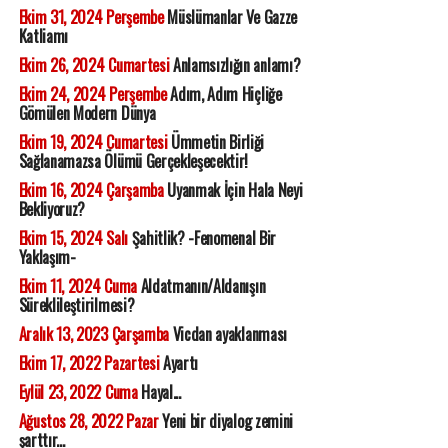
Ekim 31, 2024 Perşembe
Müslümanlar Ve Gazze
Katliamı
Ekim 26, 2024 Cumartesi
Anlamsızlığın anlamı?
Ekim 24, 2024 Perşembe
Adım, Adım Hiçliğe
Gömülen Modern Dünya
Ekim 19, 2024 Cumartesi
Ümmetin Birliği
Sağlanamazsa Ölümü Gerçekleşecektir!
Ekim 16, 2024 Çarşamba
Uyanmak İçin Hala Neyi
Bekliyoruz?
Ekim 15, 2024 Salı
Şahitlik? -Fenomenal Bir
Yaklaşım-
Ekim 11, 2024 Cuma
Aldatmanın/Aldanışın
Süreklileştirilmesi?
Aralık 13, 2023 Çarşamba
Vicdan ayaklanması
Ekim 17, 2022 Pazartesi
Ayartı
Eylül 23, 2022 Cuma
Hayal...
Ağustos 28, 2022 Pazar
Yeni bir diyalog zemini
şarttır...