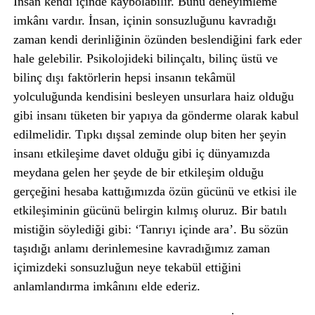
İnsan kendi içinde kaybolabilir. Bunu deneyimleme
imkânı vardır. İnsan, içinin sonsuzluğunu kavradığı
zaman kendi derinliğinin özünden beslendiğini fark eder
hale gelebilir. Psikolojideki bilinçaltı, bilinç üstü ve
bilinç dışı faktörlerin hepsi insanın tekâmül
yolculuğunda kendisini besleyen unsurlara haiz olduğu
gibi insanı tüketen bir yapıya da gönderme olarak kabul
edilmelidir. Tıpkı dışsal zeminde olup biten her şeyin
insanı etkileşime davet olduğu gibi iç dünyamızda
meydana gelen her şeyde de bir etkileşim olduğu
gerçeğini hesaba kattığımızda özün gücünü ve etkisi ile
etkileşiminin gücünü belirgin kılmış oluruz. Bir batılı
mistiğin söylediği gibi: ‘Tanrıyı içinde ara’. Bu sözün
taşıdığı anlamı derinlemesine kavradığımız zaman
içimizdeki sonsuzluğun neye tekabül ettiğini
anlamlandırma imkânını elde ederiz.