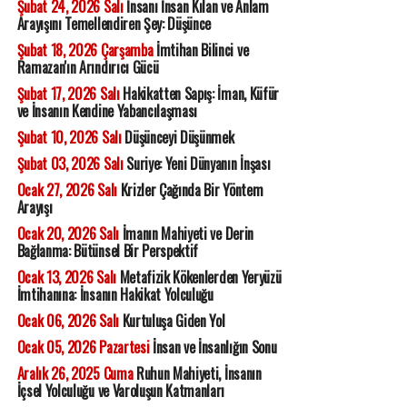
Şubat 24, 2026 Salı
İnsanı İnsan Kılan ve Anlam
Arayışını Temellendiren Şey: Düşünce
Şubat 18, 2026 Çarşamba
İmtihan Bilinci ve
Ramazan'ın Arındırıcı Gücü
Şubat 17, 2026 Salı
Hakikatten Sapış: İman, Küfür
ve İnsanın Kendine Yabancılaşması
Şubat 10, 2026 Salı
Düşünceyi Düşünmek
Şubat 03, 2026 Salı
Suriye: Yeni Dünyanın İnşası
Ocak 27, 2026 Salı
Krizler Çağında Bir Yöntem
Arayışı
Ocak 20, 2026 Salı
İmanın Mahiyeti ve Derin
Bağlanma: Bütünsel Bir Perspektif
Ocak 13, 2026 Salı
Metafizik Kökenlerden Yeryüzü
İmtihanına: İnsanın Hakikat Yolculuğu
Ocak 06, 2026 Salı
Kurtuluşa Giden Yol
Ocak 05, 2026 Pazartesi
İnsan ve İnsanlığın Sonu
Aralık 26, 2025 Cuma
Ruhun Mahiyeti, İnsanın
İçsel Yolculuğu ve Varoluşun Katmanları