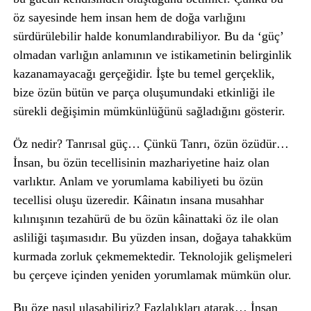
öz sayesinde hem insan hem de doğa varlığını
sürdürülebilir halde konumlandırabiliyor. Bu da ‘güç’
olmadan varlığın anlamının ve istikametinin belirginlik
kazanamayacağı gerçeğidir. İşte bu temel gerçeklik,
bize özün bütün ve parça oluşumundaki etkinliği ile
sürekli değişimin mümkünlüğünü sağladığını gösterir.
Öz nedir? Tanrısal güç… Çünkü Tanrı, özün özüdür…
İnsan, bu özün tecellisinin mazhariyetine haiz olan
varlıktır. Anlam ve yorumlama kabiliyeti bu özün
tecellisi oluşu üzeredir. Kâinatın insana musahhar
kılınışının tezahürü de bu özün kâinattaki öz ile olan
asliliği taşımasıdır. Bu yüzden insan, doğaya tahakküm
kurmada zorluk çekmemektedir. Teknolojik gelişmeleri
bu çerçeve içinden yeniden yorumlamak mümkün olur.
Bu öze nasıl ulaşabiliriz? Fazlalıkları atarak… İnsan