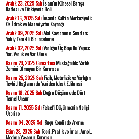
Aralık 23, 2025 Salı
İslam'ın Küresel Barışa
Katkısı ve Türkiye'nin Rolü
Aralık 16, 2025 Salı
İnsanda Kalbin Merkeziyeti:
Öz, İdrak ve Maneviyatın Kaynağı
Aralık 09, 2025 Salı
Akıl Kavramının Sınırları:
Vahiy Temelli Bir İnceleme
Aralık 02, 2025 Salı
Varlığın Üç Boyutlu Yapısı:
Var, Varlık ve Var Olma
Kasım 29, 2025 Cumartesi
Müstağnilik: Varlık
Zemini Olmayan Bir Kurmaca
Kasım 25, 2025 Salı
Fizik, Metafizik ve Varlığın
Tevhid Bağlamında Yeniden İdrak Edilmesi
Kasım 18, 2025 Salı
Doğru Düşünmede Dört
Temel Unsur
Kasım 11, 2025 Salı
Felsefi Düşünmenin Neliği
Üzerine
Kasım 04, 2025 Salı
Suçu Kendinde Arama
Ekim 28, 2025 Salı
Teori, Pratik ve İman, Amel...
Modern Yaşamın Kurgusu