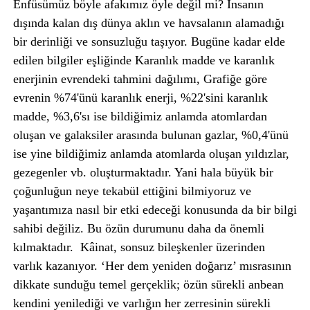
Enfüsümüz böyle afakımız öyle değil mi? İnsanın
dışında kalan dış dünya aklın ve havsalanın alamadığı
bir derinliği ve sonsuzluğu taşıyor. Bugüne kadar elde
edilen bilgiler eşliğinde Karanlık madde ve karanlık
enerjinin evrendeki tahmini dağılımı, Grafiğe göre
evrenin %74'ünü karanlık enerji, %22'sini karanlık
madde, %3,6'sı ise bildiğimiz anlamda atomlardan
oluşan ve galaksiler arasında bulunan gazlar, %0,4'ünü
ise yine bildiğimiz anlamda atomlarda oluşan yıldızlar,
gezegenler vb. oluşturmaktadır. Yani hala büyük bir
çoğunluğun neye tekabül ettiğini bilmiyoruz ve
yaşantımıza nasıl bir etki edeceği konusunda da bir bilgi
sahibi değiliz. Bu özün durumunu daha da önemli
kılmaktadır. Kâinat, sonsuz bileşkenler üzerinden
varlık kazanıyor. ‘Her dem yeniden doğarız’ mısrasının
dikkate sunduğu temel gerçeklik; özün sürekli anbean
kendini yenilediği ve varlığın her zerresinin sürekli