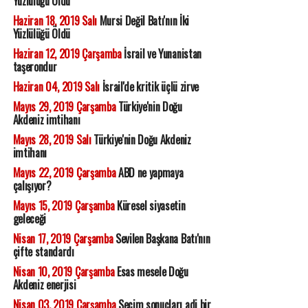
Yüzlülüğü Öldü
Haziran 18, 2019 Salı
Mursi Değil Batı'nın İki
Yüzlülüğü Öldü
Haziran 12, 2019 Çarşamba
İsrail ve Yunanistan
taşerondur
Haziran 04, 2019 Salı
İsrail'de kritik üçlü zirve
Mayıs 29, 2019 Çarşamba
Türkiye'nin Doğu
Akdeniz imtihanı
Mayıs 28, 2019 Salı
Türkiye'nin Doğu Akdeniz
imtihanı
Mayıs 22, 2019 Çarşamba
ABD ne yapmaya
çalışıyor?
Mayıs 15, 2019 Çarşamba
Küresel siyasetin
geleceği
Nisan 17, 2019 Çarşamba
Sevilen Başkana Batı'nın
çifte standardı
Nisan 10, 2019 Çarşamba
Esas mesele Doğu
Akdeniz enerjisi
Nisan 03, 2019 Çarşamba
Seçim sonuçları adi bir