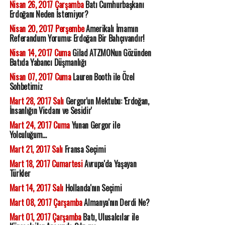
Nisan 26, 2017 Çarşamba
Batı Cumhurbaşkanı
Erdoğanı Neden İstemiyor?
Nisan 20, 2017 Perşembe
Amerikalı İmamın
Referandum Yorumu: Erdoğan Bir Bahçıvandır!
Nisan 14, 2017 Cuma
Gilad ATZMONun Gözünden
Batıda Yabancı Düşmanlığı
Nisan 07, 2017 Cuma
Lauren Booth ile Özel
Sohbetimiz
Mart 28, 2017 Salı
Gergor'un Mektubu: 'Erdoğan,
İnsanlığın Vicdanı ve Sesidir'
Mart 24, 2017 Cuma
Yunan Gergor ile
Yolculuğum...
Mart 21, 2017 Salı
Fransa Seçimi
Mart 18, 2017 Cumartesi
Avrupa'da Yaşayan
Türkler
Mart 14, 2017 Salı
Hollanda'nın Seçimi
Mart 08, 2017 Çarşamba
Almanya'nın Derdi Ne?
Mart 01, 2017 Çarşamba
Batı, Ulusalcılar ile