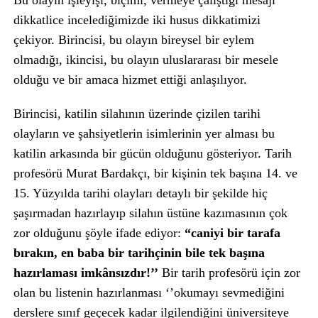
Bu olayın işleyişi, biçimi, vermeye çalıştığı mesajı
dikkatlice incelediğimizde iki husus dikkatimizi
çekiyor. Birincisi, bu olayın bireysel bir eylem
olmadığı, ikincisi, bu olayın uluslararası bir mesele
olduğu ve bir amaca hizmet ettiği anlaşılıyor.
Birincisi, katilin silahının üzerinde çizilen tarihi
olayların ve şahsiyetlerin isimlerinin yer alması bu
katilin arkasında bir gücün olduğunu gösteriyor. Tarih
profesörü Murat Bardakçı, bir kişinin tek başına 14. ve
15. Yüzyılda tarihi olayları detaylı bir şekilde hiç
şaşırmadan hazırlayıp silahın üstüne kazımasının çok
zor olduğunu şöyle ifade ediyor:
“caniyi bir tarafa
bırakın, en baba bir tarihçinin bile tek başına
hazırlaması imkânsızdır!’’
Bir tarih profesörü için zor
olan bu listenin hazırlanması ‘’okumayı sevmediğini
derslere sınıf geçecek kadar ilgilendiğini üniversiteye