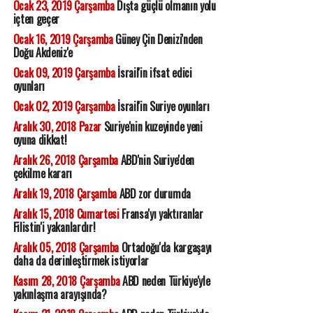
Ocak 23, 2019 Çarşamba
Dışta güçlü olmanın yolu
içten geçer
Ocak 16, 2019 Çarşamba
Güney Çin Denizi'nden
Doğu Akdeniz'e
Ocak 09, 2019 Çarşamba
İsrail'in ifsat edici
oyunları
Ocak 02, 2019 Çarşamba
İsrail'in Suriye oyunları
Aralık 30, 2018 Pazar
Suriye'nin kuzeyinde yeni
oyuna dikkat!
Aralık 26, 2018 Çarşamba
ABD'nin Suriye'den
çekilme kararı
Aralık 19, 2018 Çarşamba
ABD zor durumda
Aralık 15, 2018 Cumartesi
Fransa'yı yaktıranlar
Filistin'i yakanlardır!
Aralık 05, 2018 Çarşamba
Ortadoğu'da kargaşayı
daha da derinleştirmek istiyorlar
Kasım 28, 2018 Çarşamba
ABD neden Türkiye'yle
yakınlaşma arayışında?