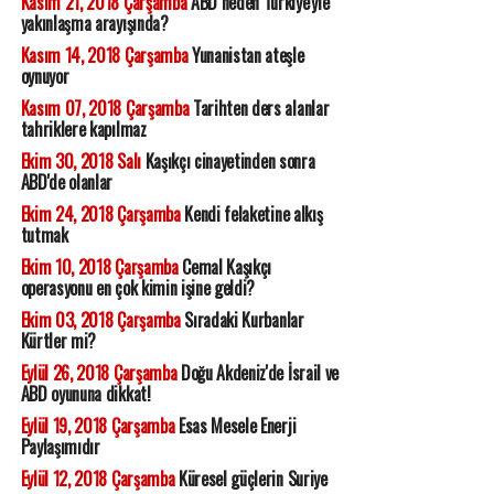
Kasım 21, 2018 Çarşamba
ABD neden Türkiye'yle
yakınlaşma arayışında?
Kasım 14, 2018 Çarşamba
Yunanistan ateşle
oynuyor
Kasım 07, 2018 Çarşamba
Tarihten ders alanlar
tahriklere kapılmaz
Ekim 30, 2018 Salı
Kaşıkçı cinayetinden sonra
ABD'de olanlar
Ekim 24, 2018 Çarşamba
Kendi felaketine alkış
tutmak
Ekim 10, 2018 Çarşamba
Cemal Kaşıkçı
operasyonu en çok kimin işine geldi?
Ekim 03, 2018 Çarşamba
Sıradaki Kurbanlar
Kürtler mi?
Eylül 26, 2018 Çarşamba
Doğu Akdeniz'de İsrail ve
ABD oyununa dikkat!
Eylül 19, 2018 Çarşamba
Esas Mesele Enerji
Paylaşımıdır
Eylül 12, 2018 Çarşamba
Küresel güçlerin Suriye