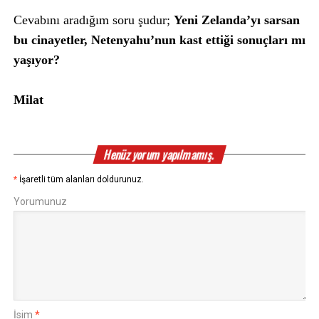
Cevabını aradığım soru şudur;
Yeni Zelanda’yı sarsan
bu cinayetler, Netenyahu’nun kast ettiği sonuçları mı
yaşıyor?
Milat
Henüz yorum yapılmamış.
*
İşaretli tüm alanları doldurunuz.
Yorumunuz
İsim
*