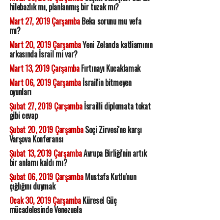
hilebazlık mı, planlanmış bir tuzak mı?
Mart 27, 2019 Çarşamba
Beka sorunu mu vefa
mı?
Mart 20, 2019 Çarşamba
Yeni Zelanda katliamının
arkasında İsrail mi var?
Mart 13, 2019 Çarşamba
Fırtınayı Kucaklamak
Mart 06, 2019 Çarşamba
İsrail'in bitmeyen
oyunları
Şubat 27, 2019 Çarşamba
İsrailli diplomata tokat
gibi cevap
Şubat 20, 2019 Çarşamba
Soçi Zirvesi'ne karşı
Varşova Konferansı
Şubat 13, 2019 Çarşamba
Avrupa Birliği'nin artık
bir anlamı kaldı mı?
Şubat 06, 2019 Çarşamba
Mustafa Kutlu'nun
çığlığını duymak
Ocak 30, 2019 Çarşamba
Küresel Güç
mücadelesinde Venezuela