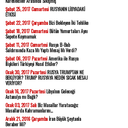
Küreselciler Arasında Sıkışmış
Şubat 25, 2017 Cumartesi
RUSYANIN LİBYADAKİ
ETKİSİ
Şubat 22, 2017 Çarşamba
Bizi Bekleyen İki Tehlike
Şubat 18, 2017 Cumartesi
Bütün Yumurtaları Aynı
Sepete Koymamak
Şubat 11, 2017 Cumartesi
Rusya El-Bab
Saldırısında Kaza Mı Yaptı Mesaj Mı Verdi?
Şubat 06, 2017 Pazartesi
Amerika ile Rusya
İlişkileri Türkiyeyi Nasıl Etkiler?
Ocak 30, 2017 Pazartesi
RUSYA TRUMPTAN NE
BEKLİYOR? TRUMP RUSYAYA NEDEN SICAK MESAJ
VERİYOR?
Ocak 16, 2017 Pazartesi
Libya'nın Geleceği
Astana'ya mı Bağlı?
Ocak 03, 2017 Salı
Biz Masallar Yaratacağız
Masallarda Kahramanlarını...
Aralık 21, 2016 Çarşamba
İran Büyük Şeytanla
Beraber Mi?