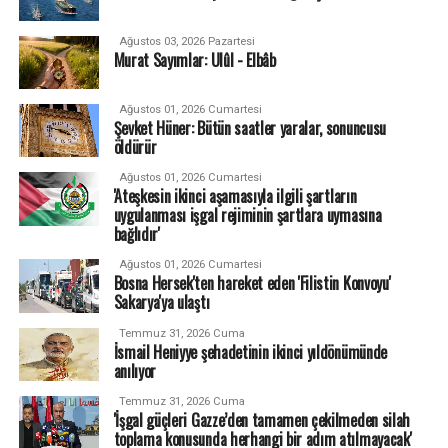
Ağustos 03, 2026 Pazartesi
Murat Sayımlar: Ulûl - Elbâb
Ağustos 01, 2026 Cumartesi
Şevket Hüner: Bütün saatler yaralar, sonuncusu
öldürür
Ağustos 01, 2026 Cumartesi
'Ateşkesin ikinci aşamasıyla ilgili şartların
uygulanması işgal rejiminin şartlara uymasına
bağlıdır'
Ağustos 01, 2026 Cumartesi
Bosna Hersek'ten hareket eden 'Filistin Konvoyu'
Sakarya'ya ulaştı
Temmuz 31, 2026 Cuma
İsmail Heniyye şehadetinin ikinci yıldönümünde
anılıyor
Temmuz 31, 2026 Cuma
'İşgal güçleri Gazze’den tamamen çekilmeden silah
toplama konusunda herhangi bir adım atılmayacak'