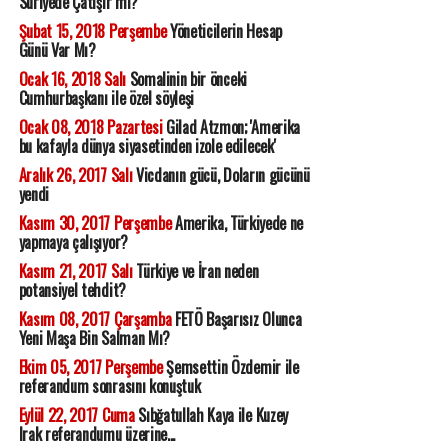
Suriyede Çatışır mı?
Şubat 15, 2018 Perşembe
Yöneticilerin Hesap
Günü Var Mı?
Ocak 16, 2018 Salı
Somalinin bir önceki
Cumhurbaşkanı ile özel söyleşi
Ocak 08, 2018 Pazartesi
Gilad Atzmon; 'Amerika
bu kafayla dünya siyasetinden izole edilecek'
Aralık 26, 2017 Salı
Vicdanın gücü, Doların gücünü
yendi
Kasım 30, 2017 Perşembe
Amerika, Türkiyede ne
yapmaya çalışıyor?
Kasım 21, 2017 Salı
Türkiye ve İran neden
potansiyel tehdit?
Kasım 08, 2017 Çarşamba
FETÖ Başarısız Olunca
Yeni Maşa Bin Salman Mı?
Ekim 05, 2017 Perşembe
Şemsettin Özdemir ile
referandum sonrasını konuştuk
Eylül 22, 2017 Cuma
Sıbğatullah Kaya ile Kuzey
Irak referandumu üzerine...