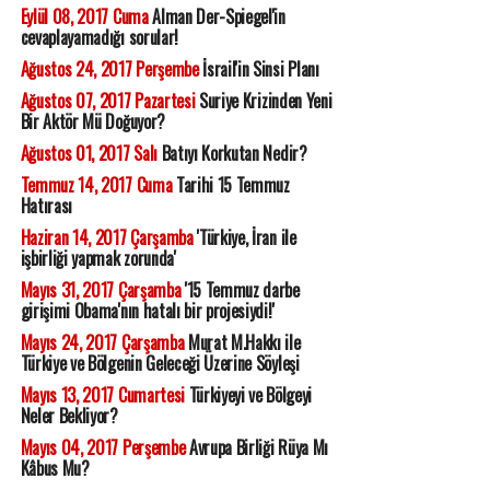
Eylül 08, 2017 Cuma
Alman Der-Spiegel'in
cevaplayamadığı sorular!
Ağustos 24, 2017 Perşembe
İsrail'in Sinsi Planı
Ağustos 07, 2017 Pazartesi
Suriye Krizinden Yeni
Bir Aktör Mü Doğuyor?
Ağustos 01, 2017 Salı
Batıyı Korkutan Nedir?
Temmuz 14, 2017 Cuma
Tarihi 15 Temmuz
Hatırası
Haziran 14, 2017 Çarşamba
'Türkiye, İran ile
işbirliği yapmak zorunda'
Mayıs 31, 2017 Çarşamba
'15 Temmuz darbe
girişimi Obama'nın hatalı bir projesiydi!'
Mayıs 24, 2017 Çarşamba
Murat M.Hakkı ile
Türkiye ve Bölgenin Geleceği Üzerine Söyleşi
Mayıs 13, 2017 Cumartesi
Türkiyeyi ve Bölgeyi
Neler Bekliyor?
Mayıs 04, 2017 Perşembe
Avrupa Birliği Rüya Mı
Kâbus Mu?