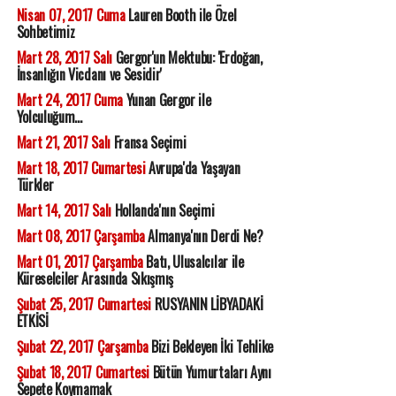
Nisan 07, 2017 Cuma
Lauren Booth ile Özel
Sohbetimiz
Mart 28, 2017 Salı
Gergor'un Mektubu: 'Erdoğan,
İnsanlığın Vicdanı ve Sesidir'
Mart 24, 2017 Cuma
Yunan Gergor ile
Yolculuğum...
Mart 21, 2017 Salı
Fransa Seçimi
Mart 18, 2017 Cumartesi
Avrupa'da Yaşayan
Türkler
Mart 14, 2017 Salı
Hollanda'nın Seçimi
Mart 08, 2017 Çarşamba
Almanya'nın Derdi Ne?
Mart 01, 2017 Çarşamba
Batı, Ulusalcılar ile
Küreselciler Arasında Sıkışmış
Şubat 25, 2017 Cumartesi
RUSYANIN LİBYADAKİ
ETKİSİ
Şubat 22, 2017 Çarşamba
Bizi Bekleyen İki Tehlike
Şubat 18, 2017 Cumartesi
Bütün Yumurtaları Aynı
Sepete Koymamak