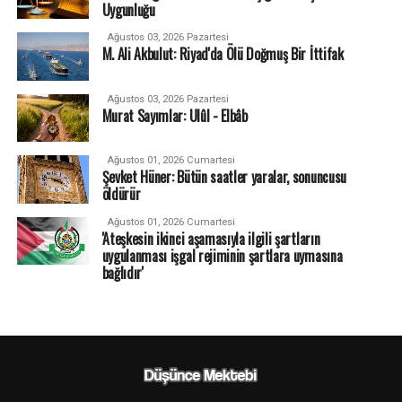
Uygunluğu
Ağustos 03, 2026 Pazartesi
M. Ali Akbulut: Riyad'da Ölü Doğmuş Bir İttifak
Ağustos 03, 2026 Pazartesi
Murat Sayımlar: Ulûl - Elbâb
Ağustos 01, 2026 Cumartesi
Şevket Hüner: Bütün saatler yaralar, sonuncusu
öldürür
Ağustos 01, 2026 Cumartesi
'Ateşkesin ikinci aşamasıyla ilgili şartların
uygulanması işgal rejiminin şartlara uymasına
bağlıdır'