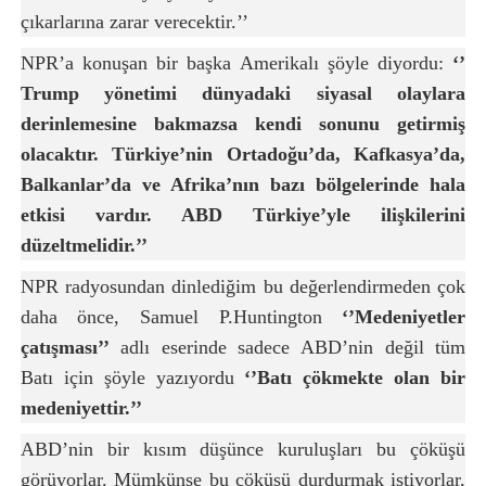
çıkarlarına zarar verecektir.’’
NPR’a konuşan bir başka Amerikalı şöyle diyordu:
‘’
Trump yönetimi dünyadaki siyasal olaylara
derinlemesine bakmazsa kendi sonunu getirmiş
olacaktır. Türkiye’nin Ortadoğu’da, Kafkasya’da,
Balkanlar’da ve Afrika’nın bazı bölgelerinde hala
etkisi vardır. ABD Türkiye’yle ilişkilerini
düzeltmelidir.’’
NPR radyosundan dinlediğim bu değerlendirmeden çok
daha önce, Samuel P.Huntington
‘’Medeniyetler
çatışması’’
adlı eserinde sadece ABD’nin değil tüm
Batı için şöyle yazıyordu
‘’Batı çökmekte olan bir
medeniyettir.’’
ABD’nin bir kısım düşünce kuruluşları bu çöküşü
görüyorlar. Mümkünse bu çöküşü durdurmak istiyorlar,