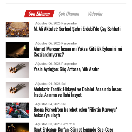
Son Eklenen
Çok Okunan
Videolar
Ağustos 06, 2026 Perşembe
M. Ali Akbulut: Serhad Şehri Erdebil'de Çay Sohbeti
Ağustos 06, 2026 Perşembe
Ahmet Mercan: İnsanı mı Yoksa Kötülük Eylemini mi
Cezalandırıyoruz?
Ağustos 06, 2026 Perşembe
Yasin Aydoğan: Güç Artarsa, Yük Azalır
Ağustos 04, 2026 Salı
Abdulaziz Tantik: Hidayet ve Dalalet Arasında İnsan:
İrade, Arınma ve İlahi İnayet
Ağustos 04, 2026 Salı
Bosna Hersek'ten hareket eden "Filistin Konvoyu"
Ankara'ya ulaştı
Ağustos 03, 2026 Pazartesi
Suat Erdoğan: Kur’an-Sünnet Işığında Suç-Ceza