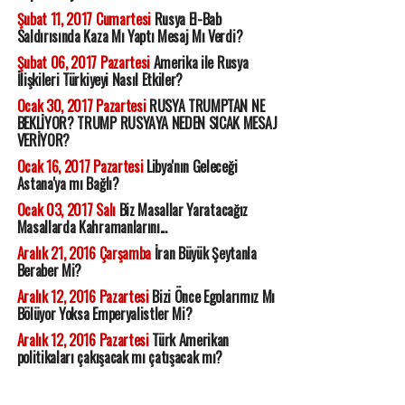
Şubat 11, 2017 Cumartesi
Rusya El-Bab
Saldırısında Kaza Mı Yaptı Mesaj Mı Verdi?
Şubat 06, 2017 Pazartesi
Amerika ile Rusya
İlişkileri Türkiyeyi Nasıl Etkiler?
Ocak 30, 2017 Pazartesi
RUSYA TRUMPTAN NE
BEKLİYOR? TRUMP RUSYAYA NEDEN SICAK MESAJ
VERİYOR?
Ocak 16, 2017 Pazartesi
Libya'nın Geleceği
Astana'ya mı Bağlı?
Ocak 03, 2017 Salı
Biz Masallar Yaratacağız
Masallarda Kahramanlarını...
Aralık 21, 2016 Çarşamba
İran Büyük Şeytanla
Beraber Mi?
Aralık 12, 2016 Pazartesi
Bizi Önce Egolarımız Mı
Bölüyor Yoksa Emperyalistler Mi?
Aralık 12, 2016 Pazartesi
Türk Amerikan
politikaları çakışacak mı çatışacak mı?