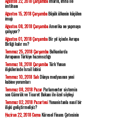
Ağustos 22, 2018 Çarşamba
İmarın, imha ile
imtihanı
Ağustos 15, 2018 Çarşamba
Büyük ülkenin küçülen
imajı
Ağustos 08, 2018 Çarşamba
Amerika ne yapmaya
çalışıyor?
Ağustos 01, 2018 Çarşamba
Bir yıl içinde Avrupa
Birliği kalır mı?
Temmuz 25, 2018 Çarşamba
Balkanlarda
Avrupanın Türkiye hazımsızlığı
Temmuz 18, 2018 Çarşamba
Türk Yunan
ilişkilerinde İsrail lobisi
Temmuz 10, 2018 Salı
Dünya medyasının yeni
kabine yorumları
Temmuz 08, 2018 Pazar
Parlamenter sistemin
son Gümrük ve Ticaret Bakanı ile özel söyleşi
Temmuz 02, 2018 Pazartesi
Yunanistanla nasıl bir
ilişki geliştirmeliyiz?
Haziran 22, 2018 Cuma
Küresel Finans Çetesinin