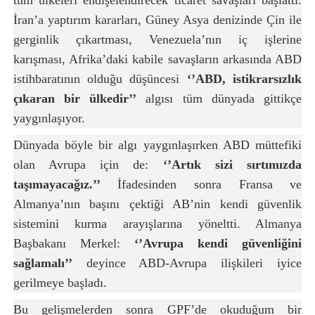
tüm ülkeleri endişelendirecek ticaret savaşları başlattı.
İran’a yaptırım kararları, Güney Asya denizinde Çin ile
gerginlik çıkartması, Venezuela’nın iç işlerine
karışması, Afrika’daki kabile savaşların arkasında ABD
istihbaratının olduğu düşüncesi
‘’ABD, istikrarsızlık
çıkaran bir ülkedir’’
algısı tüm dünyada gittikçe
yaygınlaşıyor.
Dünyada böyle bir algı yaygınlaşırken ABD müttefiki
olan Avrupa için de:
‘’Artık sizi sırtımızda
taşımayacağız.’’
İfadesinden sonra Fransa ve
Almanya’nın başını çektiği AB’nin kendi güvenlik
sistemini kurma arayışlarına yöneltti. Almanya
Başbakanı Merkel:
‘’Avrupa kendi güvenliğini
sağlamalı’’
deyince ABD-Avrupa ilişkileri iyice
gerilmeye başladı.
Bu gelişmelerden sonra GPF’de okuduğum bir