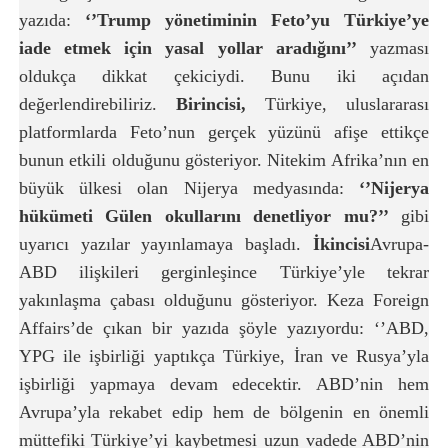
yazıda:
‘’Trump yönetiminin Feto’yu Türkiye’ye
iade etmek için yasal yollar aradığını’’
yazması
oldukça dikkat çekiciydi. Bunu iki açıdan
değerlendirebiliriz.
Birincisi,
Türkiye, uluslararası
platformlarda Feto’nun gerçek yüzünü afişe ettikçe
bunun etkili olduğunu gösteriyor. Nitekim Afrika’nın en
büyük ülkesi olan Nijerya medyasında:
‘’Nijerya
hükümeti Gülen okullarını denetliyor mu?’’
gibi
uyarıcı yazılar yayınlamaya başladı.
İkincisi
Avrupa-
ABD ilişkileri gerginleşince Türkiye’yle tekrar
yakınlaşma çabası olduğunu gösteriyor. Keza Foreign
Affairs’de çıkan bir yazıda şöyle yazıyordu: ‘’ABD,
YPG ile işbirliği yaptıkça Türkiye, İran ve Rusya’yla
işbirliği yapmaya devam edecektir. ABD’nin hem
Avrupa’yla rekabet edip hem de bölgenin en önemli
müttefiki Türkiye’yi kaybetmesi uzun vadede ABD’nin