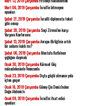
Mart 13, 2019 Çarşamba
Fırtınayı Kucaklamak
Mart 06, 2019 Çarşamba
İsrail'in bitmeyen
oyunları
Şubat 27, 2019 Çarşamba
İsrailli diplomata tokat
gibi cevap
Şubat 20, 2019 Çarşamba
Soçi Zirvesi'ne karşı
Varşova Konferansı
Şubat 13, 2019 Çarşamba
Avrupa Birliği'nin artık
bir anlamı kaldı mı?
Şubat 06, 2019 Çarşamba
Mustafa Kutlu'nun
çığlığını duymak
Ocak 30, 2019 Çarşamba
Küresel Güç
mücadelesinde Venezuela
Ocak 23, 2019 Çarşamba
Dışta güçlü olmanın yolu
içten geçer
Ocak 16, 2019 Çarşamba
Güney Çin Denizi'nden
Doğu Akdeniz'e
Ocak 09, 2019 Çarşamba
İsrail'in ifsat edici
oyunları