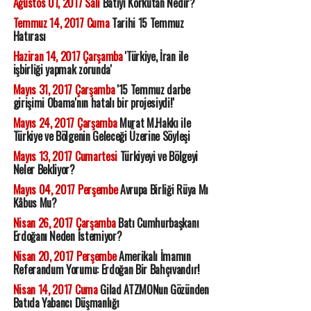
Ağustos 01, 2017 Salı
Batıyı Korkutan Nedir?
Temmuz 14, 2017 Cuma
Tarihi 15 Temmuz
Hatırası
Haziran 14, 2017 Çarşamba
'Türkiye, İran ile
işbirliği yapmak zorunda'
Mayıs 31, 2017 Çarşamba
'15 Temmuz darbe
girişimi Obama'nın hatalı bir projesiydi!'
Mayıs 24, 2017 Çarşamba
Murat M.Hakkı ile
Türkiye ve Bölgenin Geleceği Üzerine Söyleşi
Mayıs 13, 2017 Cumartesi
Türkiyeyi ve Bölgeyi
Neler Bekliyor?
Mayıs 04, 2017 Perşembe
Avrupa Birliği Rüya Mı
Kâbus Mu?
Nisan 26, 2017 Çarşamba
Batı Cumhurbaşkanı
Erdoğanı Neden İstemiyor?
Nisan 20, 2017 Perşembe
Amerikalı İmamın
Referandum Yorumu: Erdoğan Bir Bahçıvandır!
Nisan 14, 2017 Cuma
Gilad ATZMONun Gözünden
Batıda Yabancı Düşmanlığı