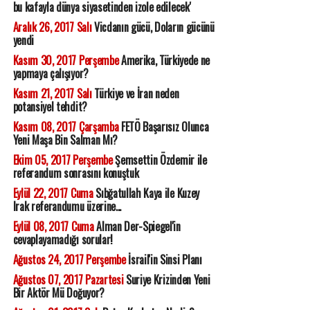
bu kafayla dünya siyasetinden izole edilecek'
Aralık 26, 2017 Salı
Vicdanın gücü, Doların gücünü
yendi
Kasım 30, 2017 Perşembe
Amerika, Türkiyede ne
yapmaya çalışıyor?
Kasım 21, 2017 Salı
Türkiye ve İran neden
potansiyel tehdit?
Kasım 08, 2017 Çarşamba
FETÖ Başarısız Olunca
Yeni Maşa Bin Salman Mı?
Ekim 05, 2017 Perşembe
Şemsettin Özdemir ile
referandum sonrasını konuştuk
Eylül 22, 2017 Cuma
Sıbğatullah Kaya ile Kuzey
Irak referandumu üzerine...
Eylül 08, 2017 Cuma
Alman Der-Spiegel'in
cevaplayamadığı sorular!
Ağustos 24, 2017 Perşembe
İsrail'in Sinsi Planı
Ağustos 07, 2017 Pazartesi
Suriye Krizinden Yeni
Bir Aktör Mü Doğuyor?