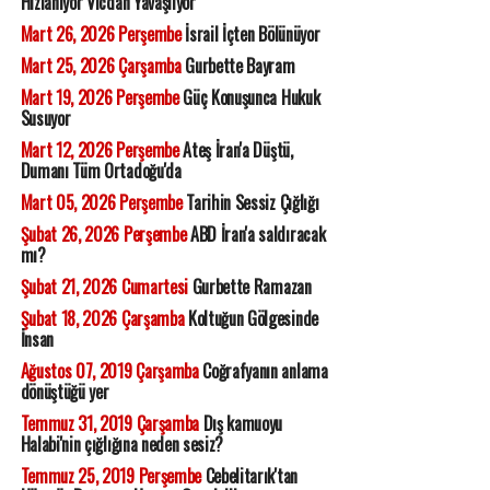
Hızlanıyor Vicdan Yavaşlıyor
Mart 26, 2026 Perşembe
İsrail İçten Bölünüyor
Mart 25, 2026 Çarşamba
Gurbette Bayram
Mart 19, 2026 Perşembe
Güç Konuşunca Hukuk
Susuyor
Mart 12, 2026 Perşembe
Ateş İran'a Düştü,
Dumanı Tüm Ortadoğu'da
Mart 05, 2026 Perşembe
Tarihin Sessiz Çığlığı
Şubat 26, 2026 Perşembe
ABD İran'a saldıracak
mı?
Şubat 21, 2026 Cumartesi
Gurbette Ramazan
Şubat 18, 2026 Çarşamba
Koltuğun Gölgesinde
İnsan
Ağustos 07, 2019 Çarşamba
Coğrafyanın anlama
dönüştüğü yer
Temmuz 31, 2019 Çarşamba
Dış kamuoyu
Halabi'nin çığlığına neden sesiz?
Temmuz 25, 2019 Perşembe
Cebelitarık'tan