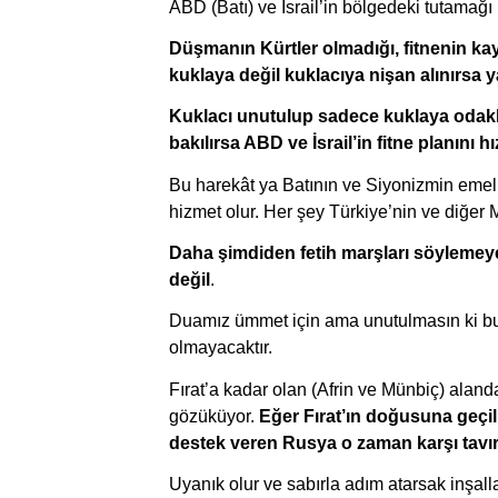
ABD (Batı) ve İsrail’in bölgedeki tutama
Düşmanın Kürtler olmadığı, fitnenin kay
kuklaya değil kuklacıya nişan alınırsa 
Kuklacı unutulup sadece kuklaya odaklan
bakılırsa ABD ve İsrail’in fitne planını
Bu harekât ya Batının ve Siyonizmin emelle
hizmet olur. Her şey Türkiye’nin ve diğer 
Daha şimdiden fetih marşları söylemeye 
değil
. 
Duamız ümmet için ama unutulmasın ki bun
olmayacaktır. 
Fırat’a kadar olan (Afrin ve Münbiç) alan
gözüküyor. 
Eğer Fırat’ın doğusuna geçil
destek veren Rusya o zaman karşı tavır
Uyanık olur ve sabırla adım atarsak inşall