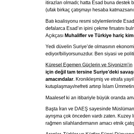
itirazları olmadı; hatta Esad buna destek b
(ufak birkaç çatışmayı hesaba katmazsanız)
Batı koalisyonu resmi söylemlerinde Esad’a
defalarca Esad’ın ipini çekme fırsatını b
Açıkçası 
Muhalifler ve Türkiye hariç ki
Yedi düvelin Suriye’de olmasının ekonomik 
ediyor/biliyorsunuzdur. Ben siyasi ve poli
Küresel Egemen Güçlerin ve Siyonizm’in
için değil tam tersine Suriye’deki sava
amacındalar
. Kronikleşmiş ve etrafa yayı
kutuplaşmayı/nefreti artırıp İslam Ümmetini
Maalesef ki an itibariyle büyük oranda am
Başta İran ve DAEŞ sayesinde Müslümanlar
ayrışma çok önceden vardı zaten. Kuzey Ira
rağmen silahlandırmanın amacı etnik çatı