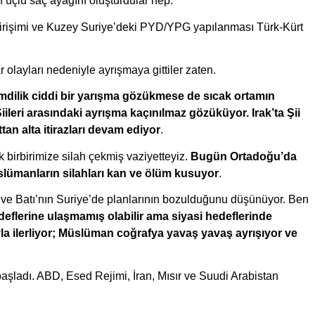
 üçlü saç ayağını oluşturdular hep. 
irişimi ve Kuzey Suriye’deki PYD/YPG yapılanması Türk-Kürt 
 olayları nedeniyle ayrışmaya gittiler zaten.
mdilik ciddi bir yarışma gözükmese de sıcak ortamın 
Şiileri arasındaki ayrışma kaçınılmaz gözüküyor. Irak’ta Şii 
tan alta itirazları devam ediyor
.
 birbirimize silah çekmiş vaziyetteyiz. 
Bugün Ortadoğu’da 
slümanların silahları kan ve ölüm kusuyor
. 
ve Batı’nın Suriye’de planlarının bozulduğunu düşünüyor. Ben 
eflerine ulaşmamış olabilir ama siyasi hedeflerinde 
la ilerliyor; Müslüman coğrafya yavaş yavaş ayrışıyor ve 
başladı. ABD, Esed Rejimi, İran, Mısır ve Suudi Arabistan 