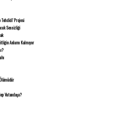
e Tehdidi' Projesi
cak Sessizliği
mak
itliğin Anlamı Kalmıyor
mı?
ahı
 Ölümüdür
Hep Vatandaşa?