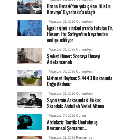
Bosna Hersek'ten yola çıkan 'Filistin
Konvoyu' Diyarbakır'a ulaştı
Ağustos 08, 2026 Cumartesi
İşgal rejimi zindanlarında tutulan Dr.
Hüsam Ebu Safiyye’nin hayatından
endişe ediliyor
Ağustos 08, 2026 Cumartesi
Şevket Hüner: Sonraya Önceyi
Anlatamamak
Ağustos 08, 2026 Cumartesi
Mehmet Beyhan: S.4443 Kıskacında
Doğu Akdeniz
Ağustos 08, 2026 Cumartesi
Siyonizmin Arkasındaki Hukuk
Skandalı: Abdullah Vedat Altuna
Ağustos 07, 2026 Cuma
Abdulaziz Tantik: Unutulmuş
Kavramsal Şemamız…
Ağustos 06, 2026 Perşembe