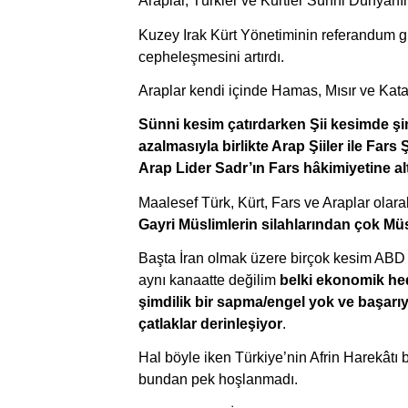
Araplar, Türkler ve Kürtler Sünni Dünyanın
Kuzey Irak Kürt Yönetiminin referandum g
cepheleşmesini artırdı.
Araplar kendi içinde Hamas, Mısır ve Katar
Sünni kesim çatırdarken Şii kesimde şi
azalmasıyla birlikte Arap Şiiler ile Fars 
Arap Lider Sadr’ın Fars hâkimiyetine alt
Maalesef Türk, Kürt, Fars ve Araplar olarak
Gayri Müslimlerin silahlarından çok Mü
Başta İran olmak üzere birçok kesim ABD 
aynı kanaatte değilim 
belki ekonomik hed
şimdilik bir sapma/engel yok ve başarıy
çatlaklar derinleşiyor
.
Hal böyle iken Türkiye’nin Afrin Harekâtı 
bundan pek hoşlanmadı.