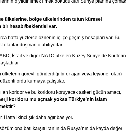
erinin 6 yıldır ilmek ilmek dokudukları Suriye planına çomak 
e ülkelerine, bölge ülkelerinden tutun küresel 
 bir hesabı/beklentisi var
. 
arca hatta yüzlerce öznenin iç içe geçmiş hesapları var. Bu 
 olanlar düşman olabiliyorlar.  
 ABD, İsrail ve diğer NATO ülkeleri Kuzey Suriye’de Kürtlerin 
aşladılar. 
lı ülkelerin görevli gönderdiği birer ajan veya lejyoner olan) 
düzenli ordu kurmaya çalıştılar.
Türkiye sınırı boyunca oluşturulmaya çalışılan koridor ve bu koridoru koruyacak askeri gücün amacı, 
 enerji koridoru mu açmak yoksa Türkiye’nin İslam 
mektir
? 
Hatta ikinci şık daha ağır basıyor.
 sözüm ona batı karşıtı İran’ın da Rusya’nın da kayda değer 