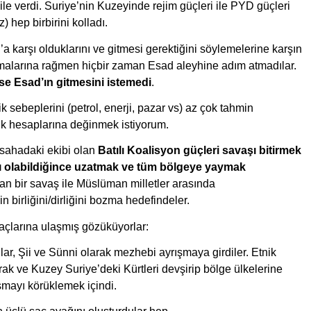
ile verdi. Suriye’nin Kuzeyinde rejim güçleri ile PYD güçleri 
 hep birbirini kolladı. 
 karşı olduklarını ve gitmesi gerektiğini söylemelerine karşın 
ulmalarına rağmen hiçbir zaman Esad aleyhine adım atmadılar. 
mse Esad’ın gitmesini istemedi
. 
sebeplerini (petrol, enerji, pazar vs) az çok tahmin 
tik hesaplarına değinmek istiyorum.
 sahadaki ekibi olan 
Batılı Koalisyon güçleri savaşı bitirmek 
şı olabildiğince uzatmak ve tüm bölgeye yaymak 
lan bir savaş ile Müslüman milletler arasında 
n birliğini/dirliğini bozma hedefindeler.
açlarına ulaşmış gözüküyorlar:
, Şii ve Sünni olarak mezhebi ayrışmaya girdiler. Etnik 
k ve Kuzey Suriye’deki Kürtleri devşirip bölge ülkelerine 
şmayı körüklemek içindi.