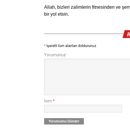
Allah, bizleri zalimlerin fitnesinden ve ş
bir yol etsin.
H
*
İşaretli tüm alanları doldurunuz.
Yorumunuz
İsim
*
Yorumumu Gönder