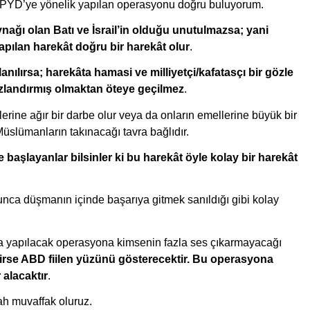
ğı PYD’ye yönelik yapılan operasyonu doğru buluyorum. 
nağı olan Batı ve İsrail’in olduğu unutulmazsa; yani 
yapılan harekât doğru bir harekât olur
. 
ılırsa; harekâta hamasi ve milliyetçi/kafatasçı bir gözle 
 hızlandırmış olmaktan öteye geçilmez
.
rine ağır bir darbe olur veya da onların emellerine büyük bir 
Müslümanların takınacağı tavra bağlıdır.
başlayanlar bilsinler ki bu harekât öyle kolay bir harekât 
ca düşmanın içinde başarıya gitmek sanıldığı gibi kolay 
da yapılacak operasyona kimsenin fazla ses çıkarmayacağı 
irse ABD fiilen yüzünü gösterecektir. Bu operasyona 
 alacaktır
.
ah muvaffak oluruz.