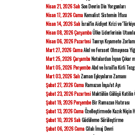
Nisan 21, 2026 Salı
Son Devrin Din Yorgunları
Nisan 17, 2026 Cuma
Kemalist Sistemin İflası
Nisan 14, 2026 Salı
İsrail'in Aidiyet Krizi ve 'Türkiy
Nisan 08, 2026 Çarşamba
Ülke Liderlerinin Utanıla
Nisan 06, 2026 Pazartesi
Tanrıyı Kıyamete Zorla
Mart 27, 2026 Cuma
Akıl ve Feraset Olmayınca Yiğ
Mart 25, 2026 Çarşamba
Notalardan İsyan Çıkar 
Mart 05, 2026 Perşembe
Abd ve İsrail'in Kirli Tezg
Mart 03, 2026 Salı
Zaman Eşkıyaların Zamanı
Şubat 27, 2026 Cuma
Ramazan İnşa/at Ayı
Şubat 23, 2026 Pazartesi
Maktülün Gülüşü Katilin
Şubat 19, 2026 Perşembe
Bir Ramazan Hatırası
Şubat 13, 2026 Cuma
Özelleştirmede Kazık Niçin 
Şubat 10, 2026 Salı
Güdüleme Sürüleştirme
Şubat 06, 2026 Cuma
Cilalı İmaj Devri