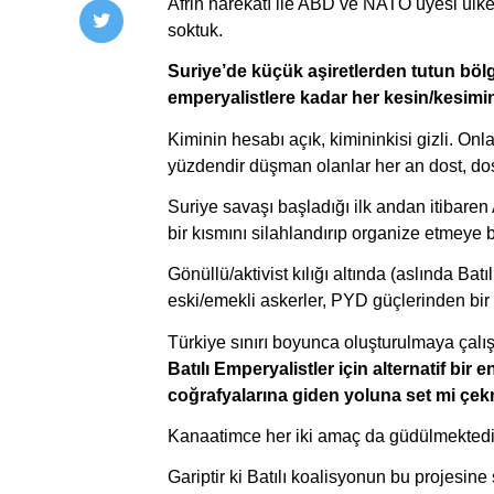
Afrin harekâtı ile ABD ve NATO üyesi ülkel
soktuk. 
Suriye’de küçük aşiretlerden tutun bölg
emperyalistlere kadar her kesin/kesimin
Kiminin hesabı açık, kimininkisi gizli. Onl
yüzdendir düşman olanlar her an dost, dost
Suriye savaşı başladığı ilk andan itibaren
bir kısmını silahlandırıp organize etmeye b
Gönüllü/aktivist kılığı altında (aslında Batı
eski/emekli askerler, PYD güçlerinden bir 
Batılı Emperyalistler için alternatif bir
coğrafyalarına giden yoluna set mi çek
Kanaatimce her iki amaç da güdülmektedir. 
Gariptir ki Batılı koalisyonun bu projesine