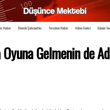
liz Haber
Önemli Şahsiyetler
Tercüme Haber
Video Galeri
Günün Tw
 Oyuna Gelmenin de Adı