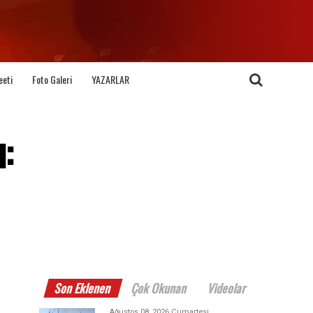
eeti
Foto Galeri
YAZARLAR
:
Son Eklenen
Çok Okunan
Videolar
Ağustos 08, 2026 Cumartesi