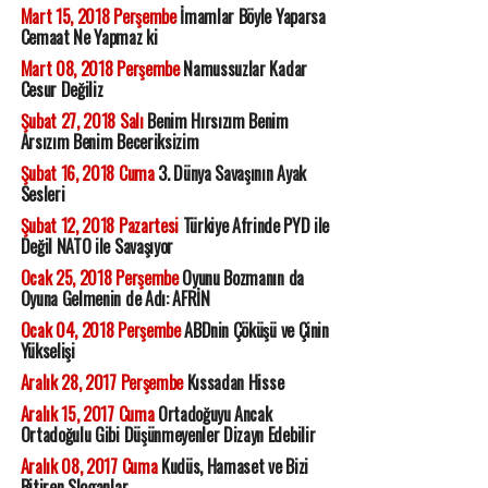
Mart 15, 2018 Perşembe
İmamlar Böyle Yaparsa
Cemaat Ne Yapmaz ki
Mart 08, 2018 Perşembe
Namussuzlar Kadar
Cesur Değiliz
Şubat 27, 2018 Salı
Benim Hırsızım Benim
Arsızım Benim Beceriksizim
Şubat 16, 2018 Cuma
3. Dünya Savaşının Ayak
Sesleri
Şubat 12, 2018 Pazartesi
Türkiye Afrinde PYD ile
Değil NATO ile Savaşıyor
Ocak 25, 2018 Perşembe
Oyunu Bozmanın da
Oyuna Gelmenin de Adı: AFRİN
Ocak 04, 2018 Perşembe
ABDnin Çöküşü ve Çinin
Yükselişi
Aralık 28, 2017 Perşembe
Kıssadan Hisse
Aralık 15, 2017 Cuma
Ortadoğuyu Ancak
Ortadoğulu Gibi Düşünmeyenler Dizayn Edebilir
Aralık 08, 2017 Cuma
Kudüs, Hamaset ve Bizi
Bitiren Sloganlar