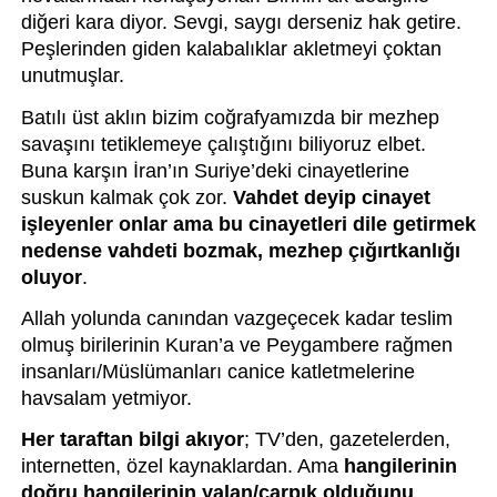
diğeri kara diyor. Sevgi, saygı derseniz hak getire. 
Peşlerinden giden kalabalıklar akletmeyi çoktan 
unutmuşlar.
Batılı üst aklın bizim coğrafyamızda bir mezhep 
savaşını tetiklemeye çalıştığını biliyoruz elbet. 
Buna karşın İran’ın Suriye’deki cinayetlerine 
suskun kalmak çok zor. 
Vahdet deyip cinayet 
işleyenler onlar ama bu cinayetleri dile getirmek 
nedense vahdeti bozmak, mezhep çığırtkanlığı 
oluyor
.
Allah yolunda canından vazgeçecek kadar teslim 
olmuş birilerinin Kuran’a ve Peygambere rağmen 
insanları/Müslümanları canice katletmelerine 
havsalam yetmiyor.
Her taraftan bilgi akıyor
; TV’den, gazetelerden, 
internetten, özel kaynaklardan. Ama 
hangilerinin 
doğru hangilerinin yalan/çarpık olduğunu 