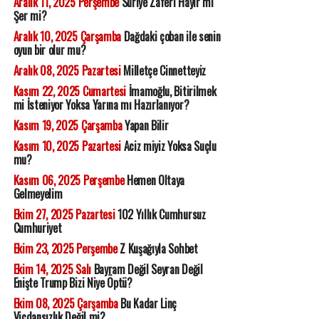
Aralık 11, 2025 Perşembe
Suriye Zaferi Hayır mı
Şer mi?
Aralık 10, 2025 Çarşamba
Dağdaki çoban ile senin
oyun bir olur mu?
Aralık 08, 2025 Pazartesi
Milletçe Cinnetteyiz
Kasım 22, 2025 Cumartesi
İmamoğlu, Bitirilmek
mi İsteniyor Yoksa Yarına mı Hazırlanıyor?
Kasım 19, 2025 Çarşamba
Yapan Bilir
Kasım 10, 2025 Pazartesi
Aciz miyiz Yoksa Suçlu
mu?
Kasım 06, 2025 Perşembe
Hemen Oltaya
Gelmeyelim
Ekim 27, 2025 Pazartesi
102 Yıllık Cumhursuz
Cumhuriyet
Ekim 23, 2025 Perşembe
Z Kuşağıyla Sohbet
Ekim 14, 2025 Salı
Bayram Değil Seyran Değil
Enişte Trump Bizi Niye Öptü?
Ekim 08, 2025 Çarşamba
Bu Kadar Linç
Vicdansızlık Değil mi?