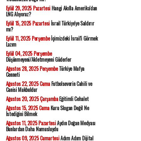
Eylül 29, 2025 Pazartesi
Hangi Akılla Amerika'dan
LNG Alıyoruz?
Eylül 15, 2025 Pazartesi
İsrail Türkiye'ye Saldırır
mı?
Eylül 11, 2025 Perşembe
İçimizdeki İsrail'i Görmek
Lazım
Eylül 04, 2025 Perşembe
Düşünmeyeni/Akletmeyeni Güderler
Ağustos 28, 2025 Perşembe
Türkiye Mafya
Cenneti
Ağustos 22, 2025 Cuma
Futbolseverin Cahili ve
Canisi Makbuldur
Ağustos 20, 2025 Çarşamba
Eğitimli Cehalet
Ağustos 15, 2025 Cuma
Kuru Slogan Değil Ne
İstediğini Bilmek
Ağustos 11, 2025 Pazartesi
Aydın Doğan Medyası
Bunlardan Daha Namusluydu
Ağustos 09, 2025 Cumartesi
Adım Adım Dijital