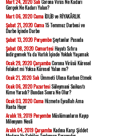
Mart 24, 2020 Salı
Corona Virüs Ne Kadarı
Gerçek Ne Kadarı Yalan?
Mart 06, 2020 Cuma
İDLİB ve RİYAKÂRLIK
Şubat 21, 2020 Cuma
15 Temmuz Darbesi ve
Darbe İçinde Darbe
Şubat 13, 2020 Perşembe
Şeytanlar Pusuda
Şubat 08, 2020 Cumartesi
Hayatı Sıfıra
İndirgemek Ya da Varlık İçinde Yokluk Yaşamak
Ocak 29, 2020 Çarşamba
Corona Virüsü Küresel
Felaket mi Yoksa Küresel Yalan mı?
Ocak 21, 2020 Salı
Ümmeti Ulusa Kurban Etmek
Ocak 06, 2020 Pazartesi
Süleymani Suikastı
Kime Yaradı? Bundan Sonra Ne Olur?
Ocak 03, 2020 Cuma
Hizmete Eyvallah Ama
Ranta Hayır
Aralık 19, 2019 Perşembe
Müslümanların Kayıp
Milenyum Nesli
Aralık 04, 2019 Çarşamba
Kadına Karşı Şiddet