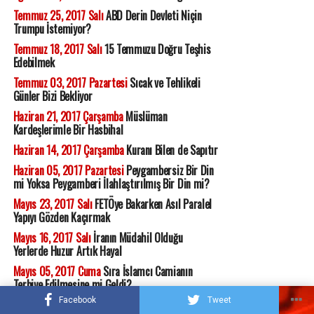
Temmuz 25, 2017 Salı
ABD Derin Devleti Niçin
Trumpu İstemiyor?
Temmuz 18, 2017 Salı
15 Temmuzu Doğru Teşhis
Edebilmek
Temmuz 03, 2017 Pazartesi
Sıcak ve Tehlikeli
Günler Bizi Bekliyor
Haziran 21, 2017 Çarşamba
Müslüman
Kardeşlerimle Bir Hasbihal
Haziran 14, 2017 Çarşamba
Kuranı Bilen de Sapıtır
Haziran 05, 2017 Pazartesi
Peygambersiz Bir Din
mi Yoksa Peygamberi İlahlaştırılmış Bir Din mi?
Mayıs 23, 2017 Salı
FETÖye Bakarken Asıl Paralel
Yapıyı Gözden Kaçırmak
Mayıs 16, 2017 Salı
İranın Müdahil Olduğu
Yerlerde Huzur Artık Hayal
Mayıs 05, 2017 Cuma
Sıra İslamcı Camianın
Terbiye Edilmesine mi Geldi?
Facebook
Tweet
Nisan 28, 2017 Cuma
Erdoğancılar ve Tayyipçiler