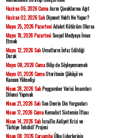
Haziran 05, 2026 Cuma
Asrın Çocuklarına Ağıt
Haziran 02, 2026 Salı
Diyanet Vakfı Ne Yapar?
Mayıs 25, 2026 Pazartesi
Adalet Kötürüm Olursa
Mayıs 18, 2026 Pazartesi
Sosyal Medyaya İman
Etmek
Mayıs 12, 2026 Salı
Umutların İnfaz Edildiği
Durak
Mayıs 08, 2026 Cuma
Bilip de Söyleyememek
Mayıs 01, 2026 Cuma
Otoritenin Çöküşü ve
Kaosun Yükselişi
Nisan 28, 2026 Salı
Peygamber Varisi İmamları
Dilenci Yapmak
Nisan 21, 2026 Salı
Son Devrin Din Yorgunları
Nisan 17, 2026 Cuma
Kemalist Sistemin İflası
Nisan 14, 2026 Salı
İsrail'in Aidiyet Krizi ve
'Türkiye Tehdidi' Projesi
Nisan 08, 2026 Çarşamba
Ülke Liderlerinin