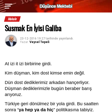
Makale
Susmak En İyisi Galiba
23-12-2016 19:27
tarihinde yayınlandı.
Yazar:
Veysel Tepeli
At izi it izi birbirine girdi. 
Kim düşman, kim dost kimse emin değil.
Dün dost dediklerimiz arkadan hançerliyor. 
Düşman dediklerimizle bugün beraber barış 
arıyoruz.
Türkiye geri dönülmez bir yola girdi. Bu saatten 
sonra “
ya hep ya da hiç
” politikasına tabiyiz.