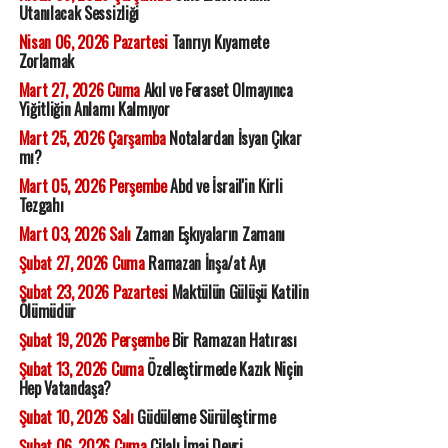
Utanılacak Sessizliği
Nisan 06, 2026 Pazartesi
Tanrıyı Kıyamete
Zorlamak
Mart 27, 2026 Cuma
Akıl ve Feraset Olmayınca
Yiğitliğin Anlamı Kalmıyor
Mart 25, 2026 Çarşamba
Notalardan İsyan Çıkar
mı?
Mart 05, 2026 Perşembe
Abd ve İsrail'in Kirli
Tezgahı
Mart 03, 2026 Salı
Zaman Eşkıyaların Zamanı
Şubat 27, 2026 Cuma
Ramazan İnşa/at Ayı
Şubat 23, 2026 Pazartesi
Maktülün Gülüşü Katilin
Ölümüdür
Şubat 19, 2026 Perşembe
Bir Ramazan Hatırası
Şubat 13, 2026 Cuma
Özelleştirmede Kazık Niçin
Hep Vatandaşa?
Şubat 10, 2026 Salı
Güdüleme Sürüleştirme
Şubat 06, 2026 Cuma
Cilalı İmaj Devri