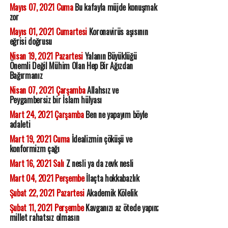
Mayıs 07, 2021 Cuma
Bu kafayla müjde konuşmak
zor
Mayıs 01, 2021 Cumartesi
Koronavirüs aşısının
eğrisi doğrusu
Nisan 19, 2021 Pazartesi
Yalanın Büyüklüğü
Önemli Değil Mühim Olan Hep Bir Ağızdan
Bağırmanız
Nisan 07, 2021 Çarşamba
Allahsız ve
Peygambersiz bir İslam hülyası
Mart 24, 2021 Çarşamba
Ben ne yapayım böyle
adaleti
Mart 19, 2021 Cuma
İdealizmin çöküşü ve
konformizm çağı
Mart 16, 2021 Salı
Z nesli ya da zevk nesli
Mart 04, 2021 Perşembe
İlaçta hokkabazlık
Şubat 22, 2021 Pazartesi
Akademik Kölelik
Şubat 11, 2021 Perşembe
Kavganızı az ötede yapın;
millet rahatsız olmasın