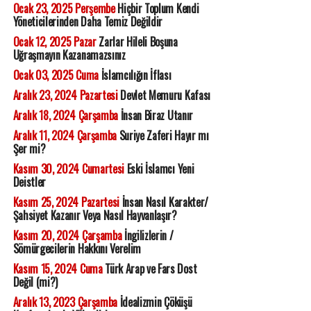
Ocak 23, 2025 Perşembe
Hiçbir Toplum Kendi
Yöneticilerinden Daha Temiz Değildir
Ocak 12, 2025 Pazar
Zarlar Hileli Boşuna
Uğraşmayın Kazanamazsınız
Ocak 03, 2025 Cuma
İslamcılığın İflası
Aralık 23, 2024 Pazartesi
Devlet Memuru Kafası
Aralık 18, 2024 Çarşamba
İnsan Biraz Utanır
Aralık 11, 2024 Çarşamba
Suriye Zaferi Hayır mı
Şer mi?
Kasım 30, 2024 Cumartesi
Eski İslamcı Yeni
Deistler
Kasım 25, 2024 Pazartesi
İnsan Nasıl Karakter/
Şahsiyet Kazanır Veya Nasıl Hayvanlaşır?
Kasım 20, 2024 Çarşamba
İngilizlerin /
Sömürgecilerin Hakkını Verelim
Kasım 15, 2024 Cuma
Türk Arap ve Fars Dost
Değil (mi?)
Aralık 13, 2023 Çarşamba
İdealizmin Çöküşü