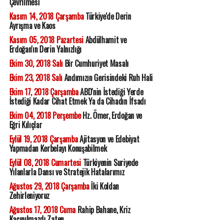
Çevrilmesi
Kasım 14, 2018 Çarşamba
Türkiye'de Derin
Ayrışma ve Kaos
Kasım 05, 2018 Pazartesi
Abdülhamit ve
Erdoğan'ın Derin Yalnızlığı
Ekim 30, 2018 Salı
Bir Cumhuriyet Masalı
Ekim 23, 2018 Salı
Andımızın Gerisindeki Ruh Hali
Ekim 17, 2018 Çarşamba
ABD'nin İstediği Yerde
İstediği Kadar Cihat Etmek Ya da Cihadın İfsadı
Ekim 04, 2018 Perşembe
Hz. Ömer, Erdoğan ve
Eğri Kılıçlar
Eylül 19, 2018 Çarşamba
Ajitasyon ve Edebiyat
Yapmadan Kerbelayı Konuşabilmek
Eylül 08, 2018 Cumartesi
Türkiyenin Suriyede
Yılanlarla Dansı ve Stratejik Hatalarımız
Ağustos 29, 2018 Çarşamba
İki Koldan
Zehirleniyoruz
Ağustos 17, 2018 Cuma
Rahip Bahane, Kriz
Kaçınılmazdı Zaten