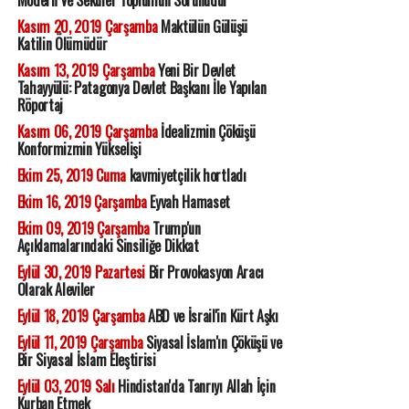
Modern Ve Seküler Toplumun Sorunudur
Kasım 20, 2019 Çarşamba
Maktülün Gülüşü
Katilin Ölümüdür
Kasım 13, 2019 Çarşamba
Yeni Bir Devlet
Tahayyülü: Patagonya Devlet Başkanı İle Yapılan
Röportaj
Kasım 06, 2019 Çarşamba
İdealizmin Çöküşü
Konformizmin Yükselişi
Ekim 25, 2019 Cuma
kavmiyetçilik hortladı
Ekim 16, 2019 Çarşamba
Eyvah Hamaset
Ekim 09, 2019 Çarşamba
Trump'un
Açıklamalarındaki Sinsiliğe Dikkat
Eylül 30, 2019 Pazartesi
Bir Provokasyon Aracı
Olarak Aleviler
Eylül 18, 2019 Çarşamba
ABD ve İsrail'in Kürt Aşkı
Eylül 11, 2019 Çarşamba
Siyasal İslam'ın Çöküşü ve
Bir Siyasal İslam Eleştirisi
Eylül 03, 2019 Salı
Hindistan'da Tanrıyı Allah İçin
Kurban Etmek