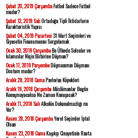
Şubat 20, 2019 Çarşamba
Futbol Sadece Futbol
mudur?
Şubat 12, 2019 Salı
Ortadoğu Tipli İktidarların
Karakteristik Yapısı
Şubat 04, 2019 Pazartesi
31 Mart Seçimleri ve
Siyasetin Finansmanını Sorgulamak
Ocak 30, 2019 Çarşamba
Bu Ülkede Solcular ve
İslamcılar Niçin Birbirine Düşman?
Ocak 17, 2019 Perşembe
Düşmanımın Düşmanı
Dostum mudur?
Aralık 28, 2018 Cuma
Pavlov'un Köpekleri
Aralık 19, 2018 Çarşamba
Müslümanlar Bugün
Konuşmayacaksa Ne Zaman Konuşacak?
Aralık 11, 2018 Salı
Alkolün Dokunulmazlığı mı
Var?
Kasım 28, 2018 Çarşamba
Yerel Seçimler İptal
Olsun
Kasım 23, 2018 Cuma
Kaşıkçı Cinayetinin Ranta