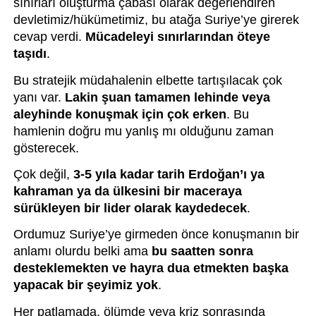
sınırları oluşturma çabası olarak değerlendiren 
devletimiz/hükümetimiz, bu atağa Suriye’ye girerek 
cevap verdi. 
Mücadeleyi sınırlarından öteye 
taşıdı
.
Bu stratejik müdahalenin elbette tartışılacak çok 
yanı var. 
Lakin şuan tamamen lehinde veya 
aleyhinde konuşmak için çok erken
. Bu 
hamlenin doğru mu yanlış mı olduğunu zaman 
gösterecek. 
Çok değil, 
3-5 yıla kadar tarih Erdoğan’ı ya 
kahraman ya da ülkesini bir maceraya 
sürükleyen bir lider olarak kaydedecek
.
Ordumuz Suriye’ye girmeden önce konuşmanın bir 
anlamı olurdu belki ama 
bu saatten sonra 
desteklemekten ve hayra dua etmekten başka 
yapacak bir şeyimiz yok
.
Her patlamada, ölümde veya kriz sonrasında 