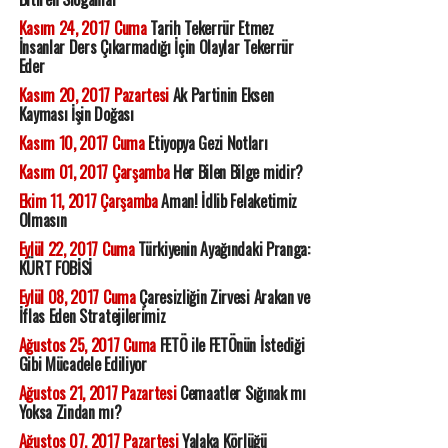
Kasım 24, 2017 Cuma
Tarih Tekerrür Etmez
İnsanlar Ders Çıkarmadığı İçin Olaylar Tekerrür
Eder
Kasım 20, 2017 Pazartesi
Ak Partinin Eksen
Kayması İşin Doğası
Kasım 10, 2017 Cuma
Etiyopya Gezi Notları
Kasım 01, 2017 Çarşamba
Her Bilen Bilge midir?
Ekim 11, 2017 Çarşamba
Aman! İdlib Felaketimiz
Olmasın
Eylül 22, 2017 Cuma
Türkiyenin Ayağındaki Pranga:
KÜRT FOBİSİ
Eylül 08, 2017 Cuma
Çaresizliğin Zirvesi Arakan ve
İflas Eden Stratejilerimiz
Ağustos 25, 2017 Cuma
FETÖ ile FETÖnün İstediği
Gibi Mücadele Ediliyor
Ağustos 21, 2017 Pazartesi
Cemaatler Sığınak mı
Yoksa Zindan mı?
Ağustos 07, 2017 Pazartesi
Yalaka Körlüğü