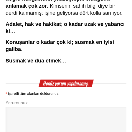
anlamak çok zor
. Kimsenin sahih bilgi diye bir 
derdi kalmamış; işine geliyorsa dört kolla sarılıyor.
Adalet,
hak ve hakikat
; 
o kadar uzak ve yabancı 
ki
…
Konuşanlar o kadar çok ki; susmak en iyisi 
galiba
.
Susmak ve dua etmek
…
Henüz yorum yapılmamış.
*
İşaretli tüm alanları doldurunuz.
Yorumunuz