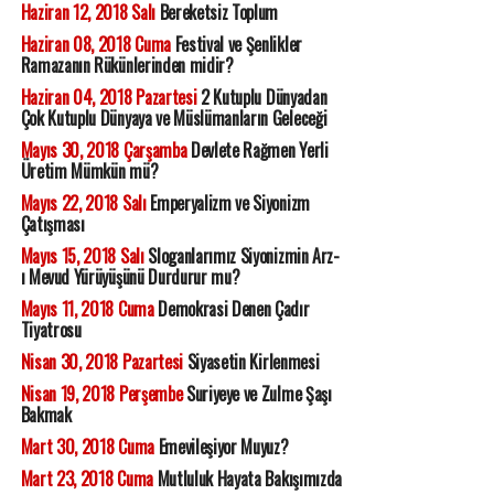
Haziran 12, 2018 Salı
Bereketsiz Toplum
Haziran 08, 2018 Cuma
Festival ve Şenlikler
Ramazanın Rükünlerinden midir?
Haziran 04, 2018 Pazartesi
2 Kutuplu Dünyadan
Çok Kutuplu Dünyaya ve Müslümanların Geleceği
Mayıs 30, 2018 Çarşamba
Devlete Rağmen Yerli
Üretim Mümkün mü?
Mayıs 22, 2018 Salı
Emperyalizm ve Siyonizm
Çatışması
Mayıs 15, 2018 Salı
Sloganlarımız Siyonizmin Arz-
ı Mevud Yürüyüşünü Durdurur mu?
Mayıs 11, 2018 Cuma
Demokrasi Denen Çadır
Tiyatrosu
Nisan 30, 2018 Pazartesi
Siyasetin Kirlenmesi
Nisan 19, 2018 Perşembe
Suriyeye ve Zulme Şaşı
Bakmak
Mart 30, 2018 Cuma
Emevileşiyor Muyuz?
Mart 23, 2018 Cuma
Mutluluk Hayata Bakışımızda