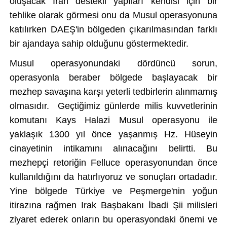
oluşacak İran destekli yapıları kendisi i
çin bir
tehlike olarak görmesi onu da Musul operasyonuna
kat
ılırken DAEŞ'in b
ölgeden ç
ıkarılmasından farklı
bir ajandaya sahip olduğunu g
östermektedir.
Musul operasyonundaki dördüncü sorun,
operasyonla beraber bölgede ba
şlayacak bir
mezhep savaşına karşı yeterli tedbirlerin alınmamış
olmasıdır. Ge
çti
ğimiz g
ünlerde milis kuvvetlerinin
komutan
ı Kays Halazi Musul operasyonu ile
yaklaşık 1300 yıl
önce ya
şanmış H
z
. H
üseyin
cinayetinin intikam
ını alınacağını belirtti. Bu
mezhep
çi retori
ğin Felluce operasyonundan
önce
kullan
ıldığını da hatırlıyoruz ve sonu
çlar
ı ortadadır.
Yine b
ölgede Türkiye ve Pe
şmerge'nin yoğun
itirazına rağmen Irak Başbakanı İbadi Şii milisleri
ziyaret ederek onların bu operasyondaki
önemi ve