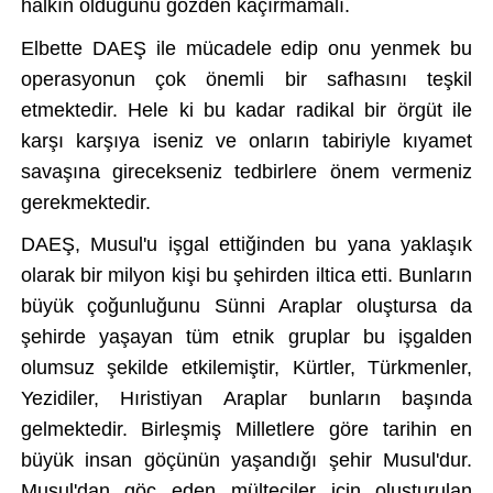
halkın olduğunu g
özden kaç
ırmamalı.
Elbette DAE
Ş ile m
ücadele edip onu yenmek bu
operasyonun çok önemli bir safhas
ını teşkil
etmektedir. Hele ki bu kadar radikal bir
örgüt ile
kar
şı karşıya iseniz ve onların tabiriyle kıyamet
savaşına girecekseniz tedbirlere
önem vermeniz
gerekmektedir.
DAE
Ş, Musul'u işgal ettiğinden bu yana yaklaşık
olarak bir milyon kişi bu şehirden iltica etti. Bunların
b
üyük ço
ğunluğunu S
ünni Araplar olu
ştursa da
şehirde yaşayan t
üm etnik gruplar bu i
şgalden
olumsuz şekilde etkilemiştir, K
ürtler, Türkmenler,
Yezidiler, H
ıristiyan Araplar bunların başında
gelmektedir. Birleşmiş Milletlere g
öre tarihin en
büyük insan göçünün ya
şandığı şehir Musul'dur.
Musul'dan g
öç eden mülteciler için olu
şturulan