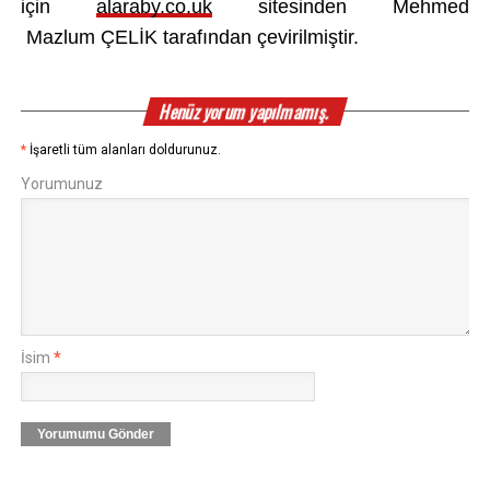
için
alaraby.co.uk
sitesinden
Mehmed
Mazlum
ÇEL
İK tarafından çevirilmiştir.
Henüz yorum yapılmamış.
*
İşaretli tüm alanları doldurunuz.
Yorumunuz
İsim
*
Yorumumu Gönder