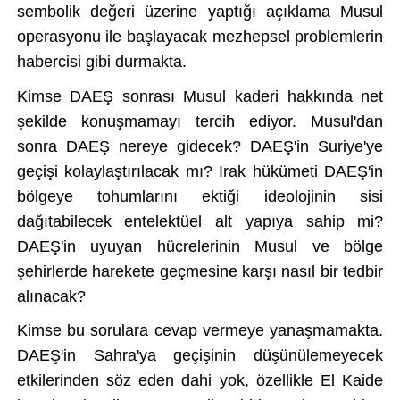
sembolik de
ğeri
üzerine yapt
ığı a
ç
ıklama Musul
operasyonu ile başlayacak mezhepsel problemlerin
habercisi gibi durmakta.
Kimse DAE
Ş sonrası Musul kaderi hakkında net
şekilde konuşmamayı tercih ediyor. Musul'dan
sonra DAEŞ nereye gidecek? DAEŞ'in Suriye'ye
ge
çi
şi kolaylaştırılacak mı? Irak h
ükümeti DAE
Ş'in
b
ölgeye tohumlar
ını ektiği ideolojinin sisi
dağıtabilecek entelekt
üel alt yap
ıya sahip mi?
DAEŞ'in uyuyan h
ücrelerinin Musul ve bölge
şehirlerde harekete ge
çmesine kar
şı nasıl bir tedbir
alınacak?
Kimse bu sorulara cevap vermeye yana
şmamakta.
DAEŞ'in Sahra'ya ge
çi
şinin d
ü
ş
ünülemeyecek
etkilerinden söz eden dahi yok, özellikle El Kaide