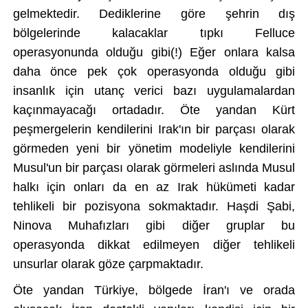
gelmektedir. Dediklerine g
öre
şehrin dış
b
ölgelerinde kalacaklar t
ıpkı Felluce
operasyonunda olduğu gibi
(!)
Eğer onlara kalsa
daha
önce pek
çok
operasyonda oldu
ğu gibi
insanlık i
çin utanç verici baz
ı uygulamalardan
ka
ç
ınmayacağı ortadadır.
Öte yandan Kürt
pe
şmergelerin kendilerini Irak'ın bir par
ças
ı olarak
g
örmeden yeni bir yönetim modeliyle kendilerini
Musul'un bir parças
ı olarak g
örmeleri asl
ında Musul
halkı i
çin onlar
ı da en az Irak h
ükümeti kadar
tehlikeli bir pozisyona sokmaktad
ır. Haşdi Şabi,
Ninova Muhafızları gibi diğer gruplar bu
operasyonda dikkat edilmeyen diğer tehlikeli
unsurlar olarak g
öze çarpmaktad
ır.
Öte yandan Türkiye, bölgede
İran'ı ve orada