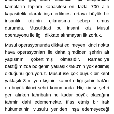
kampların toplam kapasitesi en fazla 700 aile
kapasitelik olarak inşa edilmesi ortaya b
üyük bir
insanl
ık krizinin
ç
ıkmasına sebep olmuş
durumda.
Musul
'daki bu
insani kriz Musul
operasyonu ile ilgili dikkate alınmayan ilk zorluk.
Musul operasyonunda dikkat edilmeyen ikinci nokta
hava operasyonlar
ı ile daha şimdiden şehrin alt
yapısının
çökertilmi
ş olmasıdır. Ramadi'ye
baktığımızda b
ölgenin yakla
şık %80'nin yok edilmiş
olduğunu g
örüyoruz. Musul ise çok büyük bir
kent
yaklaşık 3 milyon kişinin ikamet ettiği şehir Irak'ın
en b
üyük ikinci
şehri konumunda. Hi
ç kimse
şehri
geri alırken tahribatın ne kadar b
üyük olaca
ğını
tahmin dahi edememekte. İflas etmiş bir Irak
h
ükümetinin Musul'u yeniden in
şa edemeyeceği