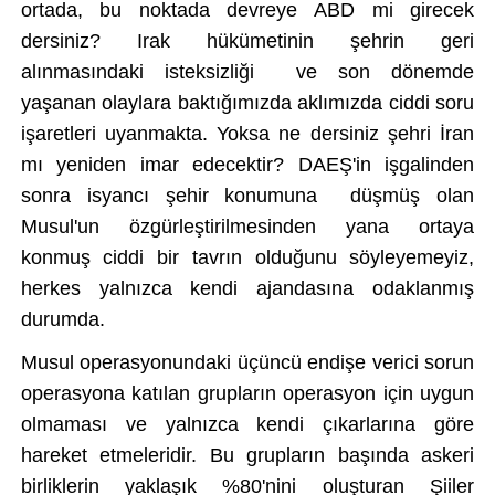
ortada, bu noktada devreye ABD mi girecek
dersiniz? Irak h
ükümetinin
şehrin geri
alınmasındaki isteksizliği ve son d
önemde
ya
şanan olaylara baktığımızda aklımızda ciddi soru
işaretleri uyanmakta. Yoksa ne dersiniz şehri İran
mı yeniden imar edecektir? DAEŞ'in işgalinden
sonra isyancı şehir konumuna d
ü
şm
ü
ş olan
Musul'un
özgürle
ştirilmesinden yana ortaya
konmuş ciddi bir tavrın olduğunu s
öyleyemeyiz,
herkes yaln
ızca kendi ajandasına odaklanmış
durumda.
Musul operasyonundaki üçüncü endi
şe verici sorun
operasyona katılan grupların
operasyon için
uygun
olmaması ve yalnızca kendi
ç
ıkarlarına g
öre
hareket etmeleridir. Bu gruplar
ın başında askeri
birliklerin yaklaşık %80'nini oluşturan Şiiler