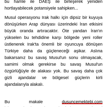
bu hamle ile DAE
Ş ile birleşerek yeniden
hortlayabilecek potansiyele sahipken.
..
Musul operasyonu Irak halk
ı i
çin dipsiz bir kuyuya
dönü
ş
ürken Arap dünyas
ı
üzerindeki
İran etkisini
b
üyük oranda art
ıracaktır.
Öte yandan
İran'ın
y
ükselen bu tehdidine kar
şı b
ölgede yeni roller
üstlenerek Irak'ta önemli bir oyuncuya dönü
şen
T
ürkiye daha da güçlenece
ği aşikar. Aslına
bakarsanız bu savaş Musul'un sonu olmayacak,
samimi olmak gerekirse bu savaş Musul'un
özgürlü
ğ
üyle de alakas
ı yok. Bu savaş daha
çok
gizli ajandalar ve bölgesel güçlerin kirli
ajandalar
ıyla alakalı.
Bu makale
dusuncemektebi.com