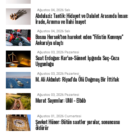
Ağustos 04, 2026 Salı
Abdulaziz Tantik: Hidayet ve Dalalet Arasında İnsan:
İrade, Arınma ve İlahi İnayet
Ağustos 04, 2026 Salı
Bosna Hersek'ten hareket eden "Filistin Konvoyu"
Ankara'ya ulaştı
Ağustos 03, 2026 Pazartesi
Suat Erdoğan: Kur’an-Sünnet Işığında Suç-Ceza
Uygunluğu
Ağustos 03, 2026 Pazartesi
M. Ali Akbulut: Riyad'da Ölü Doğmuş Bir İttifak
Ağustos 03, 2026 Pazartesi
Murat Sayımlar: Ulûl - Elbâb
Ağustos 01, 2026 Cumartesi
Şevket Hüner: Bütün saatler yaralar, sonuncusu
öldürür