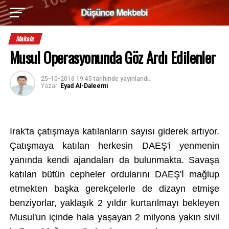
Makale
Musul Operasyonunda Göz Ardı Edilenler
25-10-2016 19:45
tarihinde yayınlandı.
Yazar:
Eyad Al-Daleemi
Irak'ta çat
ışmaya katılanların sayısı giderek artıyor.
Çat
ışmaya katılan herkesin DAEŞ'i yenmenin
yanında kendi ajandaları da bulunmakta. Savaşa
katılan b
ütün cepheler ordular
ını DAEŞ'İ mağlup
e
t
mekten başka gerek
çelerle de dizayn etmi
şe
benziyorlar, yaklaşık 2 yıldır kurtarılmayı bekleyen
Musul'un i
çinde hala ya
şayan 2 milyona yakın sivil