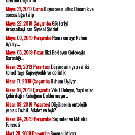
Üzerine Düşünme
Mayıs 31, 2019 Cuma
Düşüncenin ufku: Dinamik ve
sonsuzluğa talip
Mayıs 22, 2019 Çarşamba
Gösteriyi
Araçsallaştıran Siyasal Şiddet
Mayıs 09, 2019 Perşembe
Ramazan ayı: Ruhun
uyanışı...
Mayıs 05, 2019 Pazar
Bizi Bekleyen Geleceğin
Karanlığı...
Nisan 29, 2019 Pazartesi
Düşüncenin yapısal iki
temel taşı: Kapsayıcılık ve derinlik
Nisan 17, 2019 Çarşamba
Ruhum Üşüyor
Nisan 10, 2019 Çarşamba
Vakit Doluyor, Yapılanlar
Çekirdeğin Kabuğunu Doldurmuyor...
Nisan 08, 2019 Pazartesi
Düşüncenin ontolojik
yapısı: Tevhit, Adalet ve Aşk?
Nisan 04, 2019 Perşembe
Seçimler ve Milletin
Feraseti
Mart 28, 2019 Perşembe
Seçme İhtiyarı