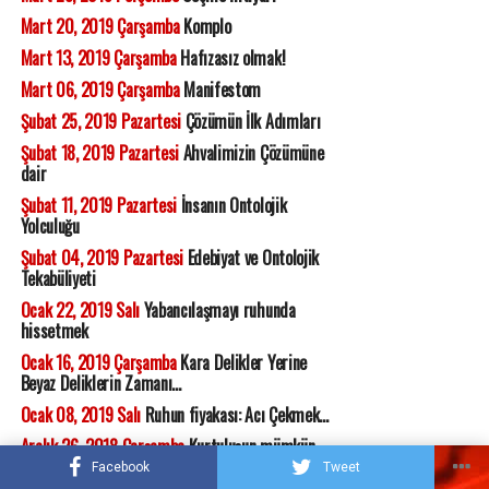
Mart 20, 2019 Çarşamba
Komplo
Mart 13, 2019 Çarşamba
Hafızasız olmak!
Mart 06, 2019 Çarşamba
Manifestom
Şubat 25, 2019 Pazartesi
Çözümün İlk Adımları
Şubat 18, 2019 Pazartesi
Ahvalimizin Çözümüne
dair
Şubat 11, 2019 Pazartesi
İnsanın Ontolojik
Yolculuğu
Şubat 04, 2019 Pazartesi
Edebiyat ve Ontolojik
Tekabüliyeti
Ocak 22, 2019 Salı
Yabancılaşmayı ruhunda
hissetmek
Ocak 16, 2019 Çarşamba
Kara Delikler Yerine
Beyaz Deliklerin Zamanı...
Ocak 08, 2019 Salı
Ruhun fiyakası: Acı Çekmek...
Aralık 26, 2018 Çarşamba
Kurtuluşun mümkün
şartı
Facebook
Tweet