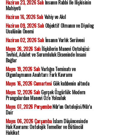
Haziran 23, 2026 Salı
İnsanın Rabbi İle İlişkisinin
Mahiyeti
Haziran 16, 2026 Salı
Vahiy ve Akıl
Haziran 09, 2026 Salı
Objektif Olmanın ve Diyalog
Usulünün Önemi
Haziran 02, 2026 Salı
İnsanın Varlık Serüveni
Mayıs 26, 2026 Salı
İlişkilerin Manevi Ontolojisi:
Tevhid, Adalet ve Sorumluluk Ekseninde İnsani
Bağlar
Mayıs 19, 2026 Salı
Varlığın Teminatı ve
Olgunlaşmanın Anahtarı: Fark Kavramı
Mayıs 16, 2026 Cumartesi
Gök kubbenin altında
Mayıs 12, 2026 Salı
Gerçek Özgürlük: Modern
Prangalardan Manevi Öz'e Yolculuk
Mayıs 07, 2026 Perşembe
Nûr'un Ontolojisi/Nûr'a
Dair
Mayıs 06, 2026 Çarşamba
İslam Düşüncesinde
Hak Kavramı: Ontolojik Temeller ve Bütüncül
Hakikat