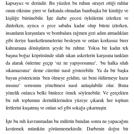
kapsayıcı ve derindir. Bu yüzden bu ruhun sirayet ettiği ruhlar
onun etkisine girer ve farkında olmadan bambaşka bir kimliğe ve
kişiliğe bürünebilir. İşte darbe gecesi öykülerini izlerken ve
dinlerken, ayrıca o gece sabaha kadar olup biteni izlerken,
insanların kurşunlara ve bombalara rağmen geri adım atmadıkları
gibi ileriye hareketlenmelerini besleyen ve onları korkusuz birer
kahramana dönüştüren şeyde bu ruhtur. Yoksa bir kadın tek
başına boğaz köprüsünde silah sıkan askerlerin karşısına tankları
da alarak önlerine geçip ‘siz ne yapıyorsunuz’, ‘bu halka silah
sıkamazsınız’ deme cüretini nasıl gösterebilir. Ya da bir başka
bayan göstericinin ‘ben ölmeye geldim, siz beni öldürmeye hazır
mısınız’ sorusunu yöneltmesi nasıl anlaşılabilir olur. Buna
yönelik onlarca belki binlerce örnek söylenebilir. Ve gerçekten
bu ruh toplumun derinliklerinden yüzeye çıkarak her toplum
fertlerini kuşatmış ve onları sel gibi sokağa çıkarmıştır.
İşte bu ruh kavranmadan bu milletin bundan sonra ne yapacağını
kestirmek mümkün görünmemektedir. Darbenin doğru bir