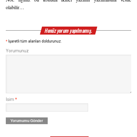
olabilir…
Henüz yorum yapılmamış.
*
İşaretli tüm alanları doldurunuz.
Yorumunuz
İsim
*
Yorumumu Gönder