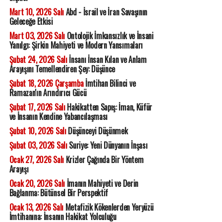
Mart 10, 2026 Salı
Abd - İsrail ve İran Savaşının
Geleceğe Etkisi
Mart 03, 2026 Salı
Ontolojik İmkansızlık ve İnsani
Yanılgı: Şirkin Mahiyeti ve Modern Yansımaları
Şubat 24, 2026 Salı
İnsanı İnsan Kılan ve Anlam
Arayışını Temellendiren Şey: Düşünce
Şubat 18, 2026 Çarşamba
İmtihan Bilinci ve
Ramazan'ın Arındırıcı Gücü
Şubat 17, 2026 Salı
Hakikatten Sapış: İman, Küfür
ve İnsanın Kendine Yabancılaşması
Şubat 10, 2026 Salı
Düşünceyi Düşünmek
Şubat 03, 2026 Salı
Suriye: Yeni Dünyanın İnşası
Ocak 27, 2026 Salı
Krizler Çağında Bir Yöntem
Arayışı
Ocak 20, 2026 Salı
İmanın Mahiyeti ve Derin
Bağlanma: Bütünsel Bir Perspektif
Ocak 13, 2026 Salı
Metafizik Kökenlerden Yeryüzü
İmtihanına: İnsanın Hakikat Yolculuğu