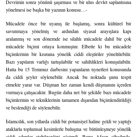
Devrimin sonra yönünü şaşırması ve bir ulus devlet saplantısına
yönelmesi ise başka bir yazının konusu…-
Mücadele önce bir uyanış ile başlamış, sonra kültürel bir
savunmaya yönelmiş ve ardından siyasal arayışlara kapı
aralanmış ve son dönemde ise silahlı mücadele dahil bir çok
mücadele biçimi ortaya konmuştur. Elbette ki bu mücadele
biçimlerinin bir kısmına yönelik ciddi eleştiriler yöneltilebilir.
Bazı yapıların varlığı tartışılabilir ve sahihlikleri konuşulabilir.
Hatta bu 15 Temmuz darbesini yapanların tıynetleri konusunda
da ciddi şeyler söylenebilir. Ancak bu noktada şunu tespit
etmekte yarar var. Düşman her zaman kendi düşmanını içerden
vurmaya çalışacaktır. Bugün daha net bir şekilde bazı mücadele
biçimlerinin ve tekniklerinin tamamen dışarıdan biçimlendirildiği
ve beslendiği de söylenebilir.
İslamcılık, son yıllarda ciddi bir potansiyel haline geldi ve yaptığı
ataklarla toplumsal kesimlerle buluşma ve bütünleşmeye yönelik
ciddi adımlar atabileceğini gösterdi. Bunu Afgan cihadında,