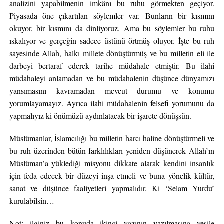
analizini yapabilmenin imkânı bu ruhu görmekten geçiyor.
Piyasada öne çıkartılan söylemler var. Bunların bir kısmını
okuyor, bir kısmını da dinliyoruz. Ama bu söylemler bu ruhu
ıskalıyor ve gerçeğin sadece üstünü örtmüş oluyor. İşte bu ruh
sayesinde Allah, halkı millete dönüştürmüş ve bu milletin eli ile
darbeyi bertaraf ederek tarihe müdahale etmiştir. Bu ilahi
müdahaleyi anlamadan ve bu müdahalenin düşünce dünyamızı
yansımasını kavramadan mevcut durumu ve konumu
yorumlayamayız. Ayrıca ilahi müdahalenin felsefi yorumunu da
yapmalıyız ki önümüzü aydınlatacak bir işarete dönüşsün.
Müslümanlar, İslamcılığı bu milletin harcı haline dönüştürmeli ve
bu ruh üzerinden bütün farklılıkları yeniden düşünerek Allah’ın
Müslüman’a yüklediği misyonu dikkate alarak kendini insanlık
için feda edecek bir düzeyi inşa etmeli ve buna yönelik kültür,
sanat ve düşünce faaliyetleri yapmalıdır. Ki ‘Selam Yurdu’
kurulabilsin…
Not: ilginiz bu konuda ikinci yazının yazılmasına vesile