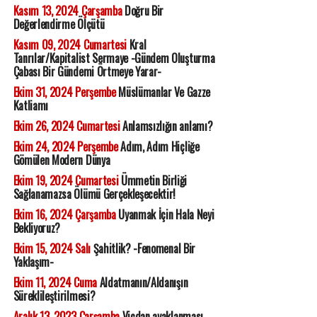
Kasım 13, 2024 Çarşamba
Doğru Bir
Değerlendirme Ölçütü
Kasım 09, 2024 Cumartesi
Kral
Tanrılar/Kapitalist Sermaye -Gündem Oluşturma
Çabası Bir Gündemi Örtmeye Yarar-
Ekim 31, 2024 Perşembe
Müslümanlar Ve Gazze
Katliamı
Ekim 26, 2024 Cumartesi
Anlamsızlığın anlamı?
Ekim 24, 2024 Perşembe
Adım, Adım Hiçliğe
Gömülen Modern Dünya
Ekim 19, 2024 Cumartesi
Ümmetin Birliği
Sağlanamazsa Ölümü Gerçekleşecektir!
Ekim 16, 2024 Çarşamba
Uyanmak İçin Hala Neyi
Bekliyoruz?
Ekim 15, 2024 Salı
Şahitlik? -Fenomenal Bir
Yaklaşım-
Ekim 11, 2024 Cuma
Aldatmanın/Aldanışın
Süreklileştirilmesi?
Aralık 13, 2023 Çarşamba
Vicdan ayaklanması