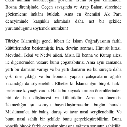
Bosna direnişinde, Çeçen savaşında ve Arap Baharı sürecinde
gözlemleme imkânı bulduk. Ama en önemlisi Ak Parti
deneyiminde karşılıklı adımlarla daha net bir şekilde
yürütüldüğünü söylemek mümkün!
Türkiye İslamcılığı genel itibarı ile İslam Coğrafyasının farklı
kültürlerinden beslenmiştir. İran, devrim sonrası, Hint alt kıtası,
Mevdudi, İkbal ve Nedvi ailesi, Mısır, El benna ve Kutup ailesi
ile diğerlerinden vesaire bunu çoğaltabiliriz. Ama aynı zamanda
yerli bir damarın varlığı ve bu yerli damarın ise bu süreçte daha
çok öne çıktığı ve bu konuda yapılan çalışmaların ağırlık
kazandığı da söylenebilir. Elbette ki İslamcılığın birçok farklı
beslenme kaynağı vardır. Hatta bu kaynakların en önemlilerinden
biri de batı düşüncesi ve kültürüdür. Ama en önemlisi
İslamcılığın şu soruyu bayraklaştırmasıdır: bugün burada
Müslüman’ca bir bakış, duruş ve tavır nasıl sergilenebilir. Ve
bunu nasıl sahih bir şekilde bunu gerçekleştirebilirim. Buna
yönelik birçok farklı cevaplar olmasına rağmen sorunun sahiciliği