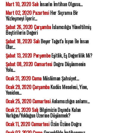
Mart 10, 2020 Salı
İnsan'ın İmtihan Olgusu...
Mart 02, 2020 Pazartesi
Her Sıçrama Bir
Yüzleşmeyi İçerir...
Şubat 26, 2020 Çarşamba
İslamcılığa Yöneltilmiş
Eleştirilerin Değeri
Şubat 18, 2020 Salı
Beşer Tağut'a İsyan İle İnsan
Olur...
Şubat 13, 2020 Perşembe
Eşitlik, Eş Değerlilik Mi?
Şubat 08, 2020 Cumartesi
Doğru Düşünmenin
Yolu...
Ocak 31, 2020 Cuma
Müslüman Şahsiyet...
Ocak 29, 2020 Çarşamba
Kudüs Meselesi, Yine,
Yeniden...
Ocak 25, 2020 Cumartesi
Anlamsızlığın anlamı...
Ocak 21, 2020 Salı
Bilgimizin Dışında Kalan
Varlığın/Yokluğun Üzerine Düşünmek?
Ocak 11, 2020 Cumartesi
Özün Özüne Doğru
Ocak 03, 2020 Cuma
Gerçeklikle İmtihanımız...