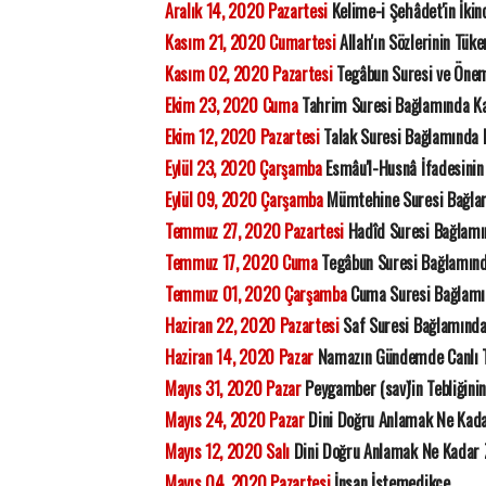
Aralık 14, 2020 Pazartesi
Kelime-i Şehâdet'in İkin
Kasım 21, 2020 Cumartesi
Allah'ın Sözlerinin Tü
Kasım 02, 2020 Pazartesi
Tegâbun Suresi ve Önem
Ekim 23, 2020 Cuma
Tahrim Suresi Bağlamında Kad
Ekim 12, 2020 Pazartesi
Talak Suresi Bağlamında 
Eylül 23, 2020 Çarşamba
Esmâu'l-Husnâ İfadesinin
Eylül 09, 2020 Çarşamba
Mümtehine Suresi Bağlam
Temmuz 27, 2020 Pazartesi
Hadîd Suresi Bağlamı
Temmuz 17, 2020 Cuma
Tegâbun Suresi Bağlamın
Temmuz 01, 2020 Çarşamba
Cuma Suresi Bağlamın
Haziran 22, 2020 Pazartesi
Saf Suresi Bağlamında
Haziran 14, 2020 Pazar
Namazın Gündemde Canlı T
Mayıs 31, 2020 Pazar
Peygamber (sav)'in Tebliğinin
Mayıs 24, 2020 Pazar
Dini Doğru Anlamak Ne Kada
Mayıs 12, 2020 Salı
Dini Doğru Anlamak Ne Kadar 
Mayıs 04, 2020 Pazartesi
İnsan İstemedikçe