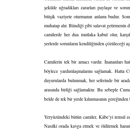
şekilde uğradıkları zararları paylaşır ve so
bitişik vaziyete oturmanın anlamı budur. Sonu
muhatap alır. Biindiği gibi salavat getirmenin 
camilerde her dua mutlaka kabul olur, karşı
yerlerde sorunların kendiliğinden çözüleceği aşi
Camilerin tek bir amacı vardır. İnananları hat
böylece yardımlaşmalarını sağlamak. Hatta Cu
duyurularda bulunmak, her seferinde bir arad
arasında birliği sağlamaktır. Bu sebeple Cuma 
belde de tek bir yerde kılınmasının gereğinden b
Yeryüzündeki bütün camiler, Kâbe’yi temsil eder
Nasılki orada kavga etmek ve öldürmek haram