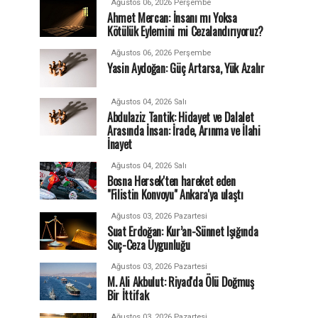
Ağustos 06, 2026 Perşembe
Ahmet Mercan: İnsanı mı Yoksa
Kötülük Eylemini mi Cezalandırıyoruz?
Ağustos 06, 2026 Perşembe
Yasin Aydoğan: Güç Artarsa, Yük Azalır
Ağustos 04, 2026 Salı
Abdulaziz Tantik: Hidayet ve Dalalet
Arasında İnsan: İrade, Arınma ve İlahi
İnayet
Ağustos 04, 2026 Salı
Bosna Hersek'ten hareket eden
"Filistin Konvoyu" Ankara'ya ulaştı
Ağustos 03, 2026 Pazartesi
Suat Erdoğan: Kur’an-Sünnet Işığında
Suç-Ceza Uygunluğu
Ağustos 03, 2026 Pazartesi
M. Ali Akbulut: Riyad'da Ölü Doğmuş
Bir İttifak
Ağustos 03, 2026 Pazartesi