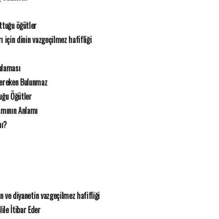
tuğu öğütler
ı için dinin vazgeçilmez hafifliği
ulaması
Gereken Bulunmaz
ğu Öğütler
smının Anlamı
mı?
in ve diyanetin vazgeçilmez hafifliği
ile İtibar Eder