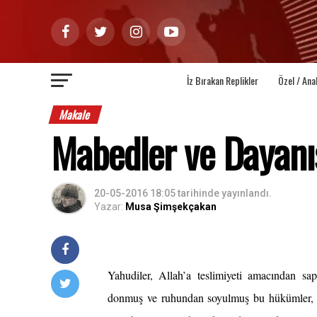
İz Bırakan Replikler
Özel / Ana
Makale
Mabedler ve Dayan
20-05-2016 18:05
tarihinde yayınlandı.
Yazar:
Musa Şimşekçakan
Yahudiler,
Allah’a teslimiyeti amacından sapt
donmuş ve ruhundan soyulmuş bu hükümler, iht