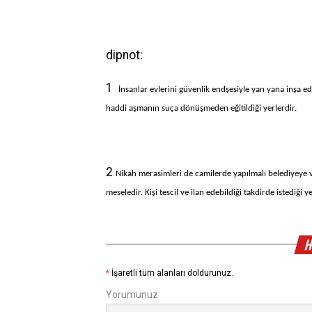
dipnot:
1
İnsanlar evlerini güvenlik endşesiyle yan yana inşa ede
haddi aşmanın suça dönüşmeden eğitildiği yerlerdir. 
2
Nikah merasimleri de camilerde yapılmalı belediyeye ver
meseledir. Kişi tescil ve ilan edebildiği takdirde istediği y
H
*
İşaretli tüm alanları doldurunuz.
Yorumunuz