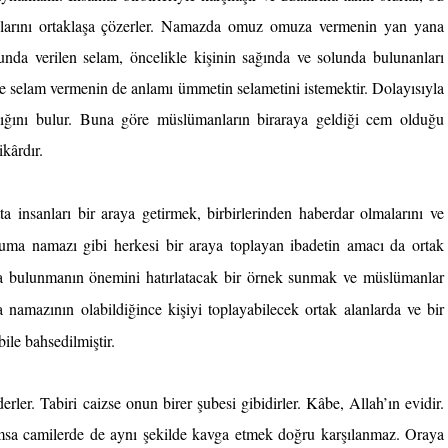
runlarını ortaklaşa çözerler. Namazda omuz omuza vermenin yan yana 
nda verilen selam, öncelikle kişinin sağında ve solunda bulunanları 
de selam vermenin de anlamı ümmetin selametini istemektir. Dolayısıyla 
lığını bulur. Buna göre müslümanların biraraya geldiği cem olduğu 
kârdır.
ta insanları bir araya getirmek, birbirlerinden haberdar olmalarını ve 
ma namazı gibi herkesi bir araya toplayan ibadetin amacı da ortak 
a bulunmanın önemini hatırlatacak bir örnek sunmak ve müslümanlar 
namazının olabildiğince kişiyi toplayabilecek ortak alanlarda ve bir 
ile bahsedilmiştir.
ler. Tabiri caizse onun birer şubesi gibidirler. Kâbe, Allah’ın evidir. 
sa camilerde de aynı şekilde kavga etmek doğru karşılanmaz. Oraya 