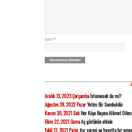
İsim
*
Yorumumu Gönder
Aralık 13, 2023 Çarşamba
İstemesek de mi?
Ağustos 28, 2022 Pazar
Yetim Bir Semboldür
Kasım 30, 2021 Salı
Her Köşe Başına Alâmet Dikm
Ekim 22, 2021 Cuma
Aç gözlünün ahlakı
Eylül 12, 2021 Pazar
Asr suresi ve hayatta bir ama