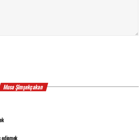
Musa Şimşekçakan
ek
ç edinmek