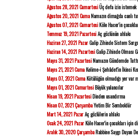
Ağustos 28, 2021 Cumartesi
Üç defa izin istemek
Ağustos 20, 2021 Cuma
Namazın dimağda canlı tut
Ağustos 07, 2021 Cumartesi
Köle Hacer'in çocuklar
Temmuz 19, 2021 Pazartesi
Aç gözlünün ahlakı
Haziran 27, 2021 Pazar
Galip Zihinde Sistem Sorg
Haziran 14, 2021 Pazartesi
Galip Zihinde Olması 
Mayıs 31, 2021 Pazartesi
Namazın Gündemde Tuttu
Mayıs 21, 2021 Cuma
Kelime-i Şehâdet'in İkinci Kı
Mayıs 07, 2021 Cuma
Kötülüğün olmadığı yer var 
Mayıs 01, 2021 Cumartesi
Büyük yalancılar
Nisan 19, 2021 Pazartesi
Dinden usandırma
Nisan 07, 2021 Çarşamba
Yetim Bir Semboldür
Mart 14, 2021 Pazar
Aç gözlülerin ahlakı
Ocak 24, 2021 Pazar
Köle Hacer'in çocukları için d
Aralık 30, 2020 Çarşamba
Rabbine Saygı Duyan Del