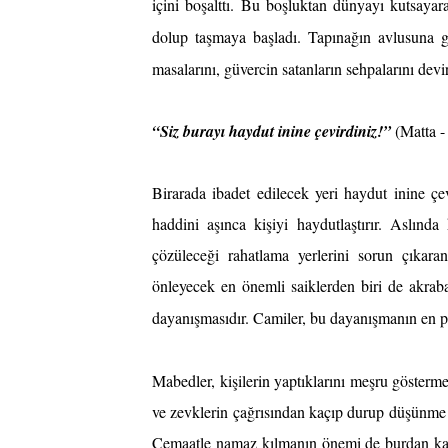
içini boşalttı. Bu boşluktan dünyayı kutsayara
dolup taşmaya başladı. Tapınağın avlusuna gir
masalarını, güvercin satanların sehpalarını devir
“Siz burayı haydut inine çevirdiniz!”
 (Matta -
Birarada ibadet edilecek yeri haydut inine çev
haddini aşınca kişiyi haydutlaştırır. Aslında 
çözüleceği rahatlama yerlerini sorun çıkar
önleyecek en önemli saiklerden biri de akraba
dayanışmasıdır. Camiler, bu dayanışmanın en pra
Mabedler, kişilerin yaptıklarını meşru gösterm
ve zevklerin çağrısından kaçıp durup düşünme ve 
Cemaatle namaz kılmanın önemi de burdan kaynakl