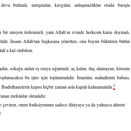
deva bulmalı, tartışmalar, kavgalar, anlaşmazlıklar orada barışla 
bir misyon üstlenmeli, yani Allah’ın evinde herkesin karnı doymalı, 
lidir. İnsanı Allah’tan başkasına yönelten, ona boyun büktüren bütün 
ah’a kul olabilsin.
n, sokağa atılan eş oraya sığınmalı; aç kalan, ilaç alamayan, kirasını 
planacaksa bu işler için toplanmalıdır. İmamlar, mahallenin babası, 
2
 İbadethanelerin kapısı hiçbir zaman asla kapalı kalmamalıdır.
ranan mekânlar olmalıdır.
ne çeviren, onun fonksiyonunu sadece dünyaya ya da yalnızca ahirete 
.