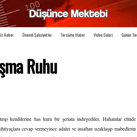
liz Haber
Önemli Şahsiyetler
Tercüme Haber
Video Galeri
Günün Tw
ışma Ruhu
ırıp kendilerine has kuru bir şeriata indirgediler. Hahamlar elinde 
iyaçlara cevap vermeyince adalet ve insaftan uzaklaşıp mabedlerin 