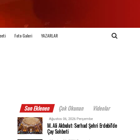
eeti
Foto Galeri
YAZARLAR
Son Eklenen
Çok Okunan
Videolar
Ağustos 06, 2026 Perşembe
M. Ali Akbulut: Serhad Şehri Erdebil'de
Çay Sohbeti