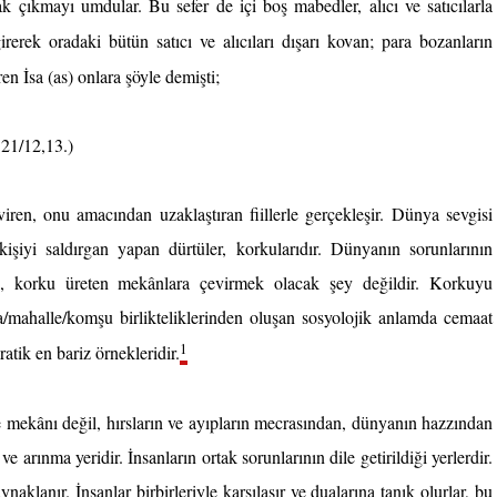
k çıkmayı umdular. Bu sefer de içi boş mabedler, alıcı ve satıcılarla 
erek oradaki bütün satıcı ve alıcıları dışarı kovan; para bozanların 
en İsa (as) onlara şöyle demişti;
 21/12,13.)
iren, onu amacından uzaklaştıran fiillerle gerçekleşir. Dünya sevgisi 
kişiyi saldırgan yapan dürtüler, korkularıdır. Dünyanın sorunlarının 
an, korku üreten mekânlara çevirmek olacak şey değildir. Korkuyu 
/mahalle/komşu birlikteliklerinden oluşan sosyolojik anlamda cemaat 
1
tik en bariz örnekleridir.
e mekânı değil, hırsların ve ayıpların mecrasından, dünyanın hazzından 
arınma yeridir. İnsanların ortak sorunlarının dile getirildiği yerlerdir. 
anır. İnsanlar birbirleriyle karşılaşır ve dualarına tanık olurlar, bu 