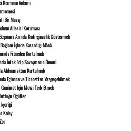
ci Kısmının Anlamı
kenmemesi
li Bir Mesaj
ının Ailesini Koruması
Boşanma Anında Kadirşinaslık Göstermek
 Bağlam İçinde Kazandığı Mânâ
ında Fitneden Kurtulmak
nda İnfak Edip Savaşmanın Önemi
da Aldanmaktan Kurtulmak
da Eğlence ve Ticaretten Vazgeçebilmek
 Ganimet İçin Mevzi Terk Etmek
uttuğu Öğütler
 İçeriği
r Kolay
Zor