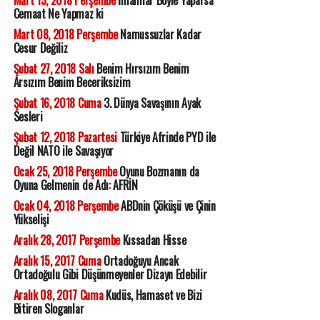
Cemaat Ne Yapmaz ki
Mart 08, 2018 Perşembe
Namussuzlar Kadar
Cesur Değiliz
Şubat 27, 2018 Salı
Benim Hırsızım Benim
Arsızım Benim Beceriksizim
Şubat 16, 2018 Cuma
3. Dünya Savaşının Ayak
Sesleri
Şubat 12, 2018 Pazartesi
Türkiye Afrinde PYD ile
Değil NATO ile Savaşıyor
Ocak 25, 2018 Perşembe
Oyunu Bozmanın da
Oyuna Gelmenin de Adı: AFRİN
Ocak 04, 2018 Perşembe
ABDnin Çöküşü ve Çinin
Yükselişi
Aralık 28, 2017 Perşembe
Kıssadan Hisse
Aralık 15, 2017 Cuma
Ortadoğuyu Ancak
Ortadoğulu Gibi Düşünmeyenler Dizayn Edebilir
Aralık 08, 2017 Cuma
Kudüs, Hamaset ve Bizi
Bitiren Sloganlar