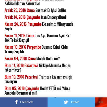
Kalabalıklar ve Kameralar
Aralık 23, 2016 Cuma
Susmak En İyisi Galiba
Aralık 14, 2016 Çarşamba
İran Emperyalizmi
Kasım 24, 2016 Perşembe
Eksenimiz Milenyumda
Kaydı
Kasım 11, 2016 Cuma
Tas Aynı Hamam Aynı Bir
Tek Tellak Değişti
Kasım 10, 2016 Perşembe
Duamız Kabul Oldu
Trump Seçildi
Kasım 04, 2016 Cuma
Mehdi Geldi mi?
Ekim 17, 2016 Pazartesi
Türkiye Musulda Neden
İstenmiyor?
Ekim 10, 2016 Pazartesi
Trumpun kazanması için
duacıyım
Ekim 05, 2016 Çarşamba
Hedef FETÖ mü Yoksa
Anadolu Sermayesi mi?
Eylül 21, 2016 Çarşamba
18 Yaşında Üniversiteyi
Facebook
Tweet
Bitirmek Mümkün (mü?)