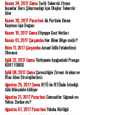
Kasım 24, 2017 Cuma
Tarih Tekerrür Etmez
İnsanlar Ders Çıkarmadığı İçin Olaylar Tekerrür
Eder
Kasım 20, 2017 Pazartesi
Ak Partinin Eksen
Kayması İşin Doğası
Kasım 10, 2017 Cuma
Etiyopya Gezi Notları
Kasım 01, 2017 Çarşamba
Her Bilen Bilge midir?
Ekim 11, 2017 Çarşamba
Aman! İdlib Felaketimiz
Olmasın
Eylül 22, 2017 Cuma
Türkiyenin Ayağındaki Pranga:
KÜRT FOBİSİ
Eylül 08, 2017 Cuma
Çaresizliğin Zirvesi Arakan ve
İflas Eden Stratejilerimiz
Ağustos 25, 2017 Cuma
FETÖ ile FETÖnün İstediği
Gibi Mücadele Ediliyor
Ağustos 21, 2017 Pazartesi
Cemaatler Sığınak mı
Yoksa Zindan mı?
Ağustos 07, 2017 Pazartesi
Yalaka Körlüğü