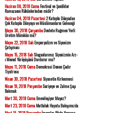
Haziran 08, 2018 Cuma
Festival ve Şenlikler
Ramazanın Rükünlerinden midir?
Haziran 04, 2018 Pazartesi
2 Kutuplu Dünyadan
Çok Kutuplu Dünyaya ve Müslümanların Geleceği
Mayıs 30, 2018 Çarşamba
Devlete Rağmen Yerli
Üretim Mümkün mü?
Mayıs 22, 2018 Salı
Emperyalizm ve Siyonizm
Çatışması
Mayıs 15, 2018 Salı
Sloganlarımız Siyonizmin Arz-
ı Mevud Yürüyüşünü Durdurur mu?
Mayıs 11, 2018 Cuma
Demokrasi Denen Çadır
Tiyatrosu
Nisan 30, 2018 Pazartesi
Siyasetin Kirlenmesi
Nisan 19, 2018 Perşembe
Suriyeye ve Zulme Şaşı
Bakmak
Mart 30, 2018 Cuma
Emevileşiyor Muyuz?
Mart 23, 2018 Cuma
Mutluluk Hayata Bakışımızda
Mart 15, 2018 Perşembe
İmamlar Böyle Yaparsa