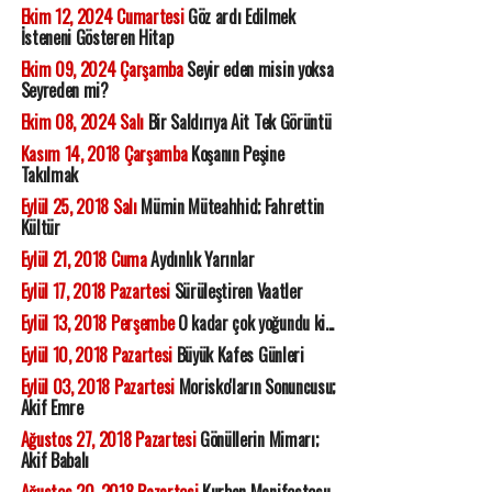
Ekim 12, 2024 Cumartesi
Göz ardı Edilmek
İsteneni Gösteren Hitap
Ekim 09, 2024 Çarşamba
Seyir eden misin yoksa
Seyreden mi?
Ekim 08, 2024 Salı
Bir Saldırıya Ait Tek Görüntü
Kasım 14, 2018 Çarşamba
Koşanın Peşine
Takılmak
Eylül 25, 2018 Salı
Mümin Müteahhid; Fahrettin
Kültür
Eylül 21, 2018 Cuma
Aydınlık Yarınlar
Eylül 17, 2018 Pazartesi
Sürüleştiren Vaatler
Eylül 13, 2018 Perşembe
O kadar çok yoğundu ki...
Eylül 10, 2018 Pazartesi
Büyük Kafes Günleri
Eylül 03, 2018 Pazartesi
Morisko'ların Sonuncusu;
Akif Emre
Ağustos 27, 2018 Pazartesi
Gönüllerin Mimarı;
Akif Babalı