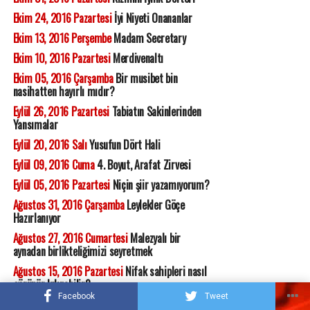
Ekim 24, 2016 Pazartesi
İyi Niyeti Onananlar
Ekim 13, 2016 Perşembe
Madam Secretary
Ekim 10, 2016 Pazartesi
Merdivenaltı
Ekim 05, 2016 Çarşamba
Bir musibet bin
nasihatten hayırlı mıdır?
Eylül 26, 2016 Pazartesi
Tabiatın Sakinlerinden
Yansımalar
Eylül 20, 2016 Salı
Yusufun Dört Hali
Eylül 09, 2016 Cuma
4. Boyut, Arafat Zirvesi
Eylül 05, 2016 Pazartesi
Niçin şiir yazamıyorum?
Ağustos 31, 2016 Çarşamba
Leylekler Göçe
Hazırlanıyor
Ağustos 27, 2016 Cumartesi
Malezyalı bir
aynadan birlikteliğimizi seyretmek
Ağustos 15, 2016 Pazartesi
Nifak sahipleri nasıl
görünür kılınabilir?
Facebook
Tweet
Temmuz 30, 2016 Cumartesi
Nemime yapmak