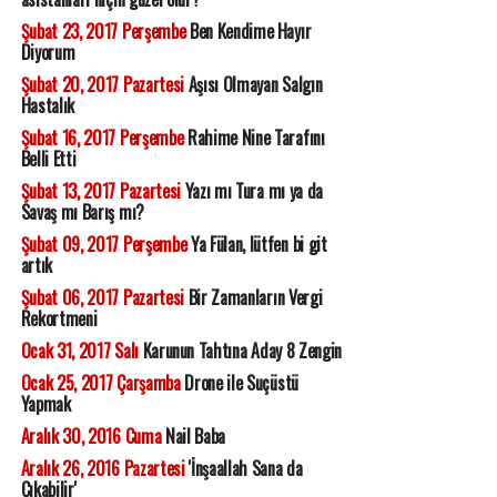
Şubat 23, 2017 Perşembe
Ben Kendime Hayır
Diyorum
Şubat 20, 2017 Pazartesi
Aşısı Olmayan Salgın
Hastalık
Şubat 16, 2017 Perşembe
Rahime Nine Tarafını
Belli Etti
Şubat 13, 2017 Pazartesi
Yazı mı Tura mı ya da
Savaş mı Barış mı?
Şubat 09, 2017 Perşembe
Ya Fülan, lütfen bi git
artık
Şubat 06, 2017 Pazartesi
Bir Zamanların Vergi
Rekortmeni
Ocak 31, 2017 Salı
Karunun Tahtına Aday 8 Zengin
Ocak 25, 2017 Çarşamba
Drone ile Suçüstü
Yapmak
Aralık 30, 2016 Cuma
Nail Baba
Aralık 26, 2016 Pazartesi
'İnşaallah Sana da
Çıkabilir'