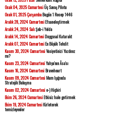
Ocak 12, 2025 Pazar
Semerkant Kâğıdı
Ocak 04, 2025 Cumartesi
Üç Savaş Pilotu
Ocak 01, 2025 Çarşamba
Bugün 1 Recep 1446
Aralık 28, 2024 Cumartesi
Efsaneleştirmek
Aralık 24, 2024 Salı
Şeb-i Yelda
Aralık 14, 2024 Cumartesi
Duygusal Katarakt
Aralık 07, 2024 Cumartesi
En Büyük Tehdit
Kasım 30, 2024 Cumartesi
Vasiyetinizi Yazdınız
mı?
Kasım 23, 2024 Cumartesi
Yahya'nın Âsa'sı
Kasım 16, 2024 Cumartesi
Braveheart
Kasım 09, 2024 Cumartesi
Mum Işığında
Stratejik Buluşma
Kasım 02, 2024 Cumartesi
e-) Hiçbiri
Ekim 26, 2024 Cumartesi
Etkisiz hale getirmek
Ekim 19, 2024 Cumartesi
Kirleterek
temizleyenler