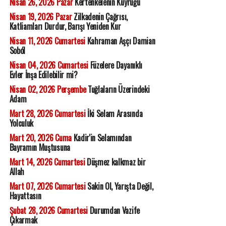
Nisan 26, 2026 Pazar
Kertenkelenin Kuyruğu
Nisan 19, 2026 Pazar
Zilkadenin Çağrısı,
Katliamları Durdur, Barışı Yeniden Kur
Nisan 11, 2026 Cumartesi
Kahraman Aşçı Damian
Soból
Nisan 04, 2026 Cumartesi
Füzelere Dayanıklı
Evler İnşa Edilebilir mi?
Nisan 02, 2026 Perşembe
Tuğlaların Üzerindeki
Adam
Mart 28, 2026 Cumartesi
İki Selam Arasında
Yolculuk
Mart 20, 2026 Cuma
Kadir'in Selamından
Bayramın Muştusuna
Mart 14, 2026 Cumartesi
Düşmez kalkmaz bir
Allah
Mart 07, 2026 Cumartesi
Sakin Ol, Yarışta Değil,
Hayattasın
Şubat 28, 2026 Cumartesi
Durumdan Vazife
Çıkarmak