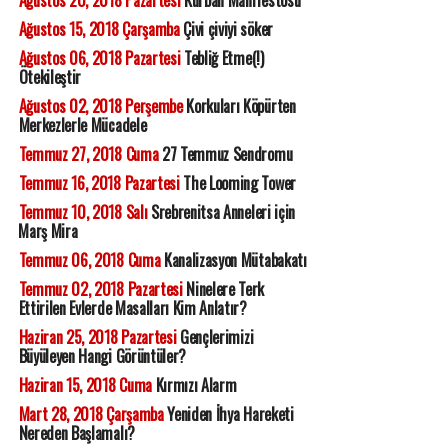
Ağustos 20, 2018 Pazartesi
Kurban Manifestosu
Ağustos 15, 2018 Çarşamba
Çivi çiviyi söker
Ağustos 06, 2018 Pazartesi
Tebliğ Etme(!)
Ötekileştir
Ağustos 02, 2018 Perşembe
Korkuları Köpürten
Merkezlerle Mücadele
Temmuz 27, 2018 Cuma
27 Temmuz Sendromu
Temmuz 16, 2018 Pazartesi
The Looming Tower
Temmuz 10, 2018 Salı
Srebrenitsa Anneleri için
Marş Mira
Temmuz 06, 2018 Cuma
Kanalizasyon Mütabakatı
Temmuz 02, 2018 Pazartesi
Ninelere Terk
Ettirilen Evlerde Masalları Kim Anlatır?
Haziran 25, 2018 Pazartesi
Gençlerimizi
Büyüleyen Hangi Görüntüler?
Haziran 15, 2018 Cuma
Kırmızı Alarm
Mart 28, 2018 Çarşamba
Yeniden İhya Hareketi
Nereden Başlamalı?