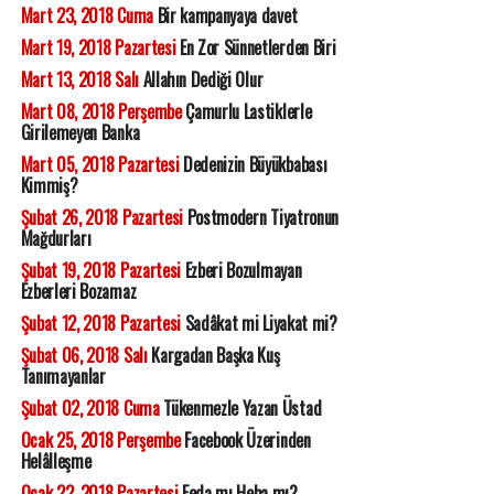
Mart 23, 2018 Cuma
Bir kampanyaya davet
Mart 19, 2018 Pazartesi
En Zor Sünnetlerden Biri
Mart 13, 2018 Salı
Allahın Dediği Olur
Mart 08, 2018 Perşembe
Çamurlu Lastiklerle
Girilemeyen Banka
Mart 05, 2018 Pazartesi
Dedenizin Büyükbabası
Kimmiş?
Şubat 26, 2018 Pazartesi
Postmodern Tiyatronun
Mağdurları
Şubat 19, 2018 Pazartesi
Ezberi Bozulmayan
Ezberleri Bozamaz
Şubat 12, 2018 Pazartesi
Sadâkat mi Liyakat mi?
Şubat 06, 2018 Salı
Kargadan Başka Kuş
Tanımayanlar
Şubat 02, 2018 Cuma
Tükenmezle Yazan Üstad
Ocak 25, 2018 Perşembe
Facebook Üzerinden
Helâlleşme
Ocak 22, 2018 Pazartesi
Feda mı Heba mı?