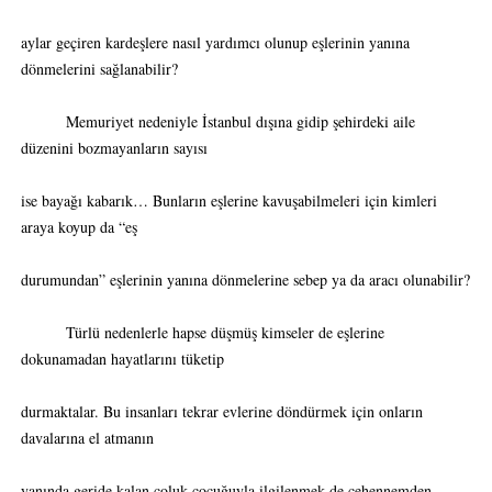
aylar geçiren kardeşlere nasıl yardımcı olunup eşlerinin yanına
dönmelerini sağlanabilir?
Memuriyet nedeniyle İstanbul dışına gidip şehirdeki aile
düzenini bozmayanların sayısı
ise bayağı kabarık… Bunların eşlerine kavuşabilmeleri için kimleri
araya koyup da “eş
durumundan” eşlerinin yanına dönmelerine sebep ya da aracı olunabilir?
Türlü nedenlerle hapse düşmüş kimseler de eşlerine
dokunamadan hayatlarını tüketip
durmaktalar. Bu insanları tekrar evlerine döndürmek için onların
davalarına el atmanın
yanında geride kalan çoluk çocuğuyla ilgilenmek de cehennemden