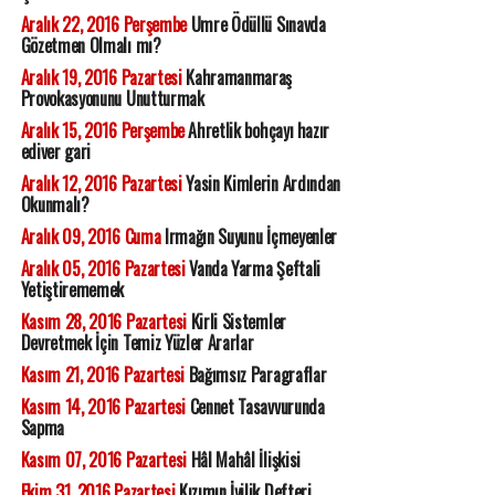
Aralık 22, 2016 Perşembe
Umre Ödüllü Sınavda
Gözetmen Olmalı mı?
Aralık 19, 2016 Pazartesi
Kahramanmaraş
Provokasyonunu Unutturmak
Aralık 15, 2016 Perşembe
Ahretlik bohçayı hazır
ediver gari
Aralık 12, 2016 Pazartesi
Yasin Kimlerin Ardından
Okunmalı?
Aralık 09, 2016 Cuma
Irmağın Suyunu İçmeyenler
Aralık 05, 2016 Pazartesi
Vanda Yarma Şeftali
Yetiştirememek
Kasım 28, 2016 Pazartesi
Kirli Sistemler
Devretmek İçin Temiz Yüzler Ararlar
Kasım 21, 2016 Pazartesi
Bağımsız Paragraflar
Kasım 14, 2016 Pazartesi
Cennet Tasavvurunda
Sapma
Kasım 07, 2016 Pazartesi
Hâl Mahâl İlişkisi
Ekim 31, 2016 Pazartesi
Kızımın İyilik Defteri