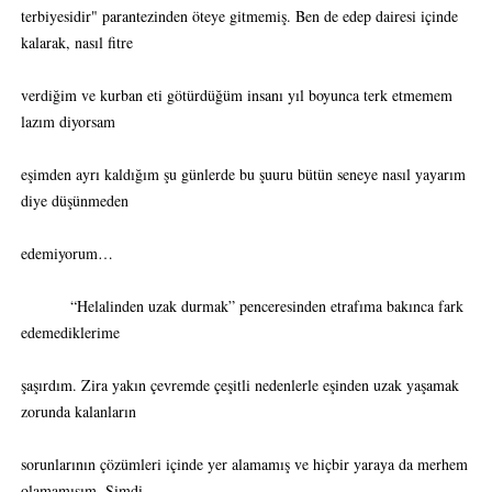
terbiyesidir" parantezinden öteye gitmemiş. Ben de edep dairesi içinde
kalarak, nasıl fitre
verdiğim ve kurban eti götürdüğüm insanı yıl boyunca terk etmemem
lazım diyorsam
eşimden ayrı kaldığım şu günlerde bu şuuru bütün seneye nasıl yayarım
diye düşünmeden
edemiyorum…
“Helalinden uzak durmak” penceresinden etrafıma bakınca fark
edemediklerime
şaşırdım. Zira yakın çevremde çeşitli nedenlerle eşinden uzak yaşamak
zorunda kalanların
sorunlarının çözümleri içinde yer alamamış ve hiçbir yaraya da merhem
olamamışım. Şimdi