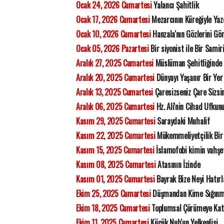
Ocak 24, 2026 Cumartesi
Yalancı Şahitlik
Ocak 17, 2026 Cumartesi
Mezarcının Küreğiyle Yaz
Ocak 10, 2026 Cumartesi
Hanzala'nın Gözlerini G
Ocak 05, 2026 Pazartesi
Bir siyonist ile Bir Samir
Aralık 27, 2025 Cumartesi
Müslüman Şehitliğinde Y
Aralık 20, 2025 Cumartesi
Dünyayı Yaşanır Bir Yer 
Aralık 13, 2025 Cumartesi
Çaresizseniz Çare Sizsin
Aralık 06, 2025 Cumartesi
Hz. Ali'nin Cihad Ufkun
Kasım 29, 2025 Cumartesi
Saraydaki Muhalif
Kasım 22, 2025 Cumartesi
Mükemmeliyetçilik Bir 
Kasım 15, 2025 Cumartesi
İslamofobi kimin vahşet
Kasım 08, 2025 Cumartesi
Atasının İzinde
Kasım 01, 2025 Cumartesi
Bayrak Bize Neyi Hatır
Ekim 25, 2025 Cumartesi
Düşmandan Kime Sığınm
Ekim 18, 2025 Cumartesi
Toplumsal Çürümeye Katk
Ekim 11, 2025 Cumartesi
Küçük Nuh'un Yelkenlisi