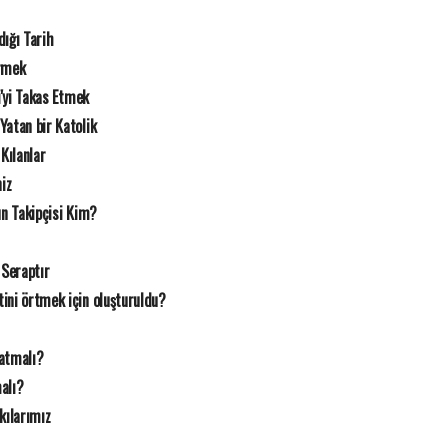
dığı Tarih
örmek
i'yi Takas Etmek
atan bir Katolik
Kılanlar
iz
un Takipçisi Kim?
Seraptır
ini örtmek için oluşturuldu?
latmalı?
alı?
ılarımız