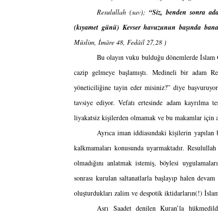
Resulullah (sav); 
“Siz, benden sonra ada
(kıyamet günü) Kevser havuzunun başında bana 
Müslim, İmâre 48, Fedâil 27,28 )
Bu olayın vuku bulduğu dönemlerde İslam Co
cazip gelmeye başlamıştı. Medineli bir adam Resu
yöneticiliğine tayin eder misiniz?” diye başvuruyo
tavsiye ediyor. Vefatı ertesinde adam kayrılma teşe
liyakatsiz kişilerden olmamak ve bu makamlar için ar
Ayrıca iman iddiasındaki kişilerin yapılan 
kalkmamaları konusunda uyarmaktadır.
Resulullah
olmadığını anlatmak istemiş, böylesi uygulamaları
sonrası kurulan saltanatlarla başlayıp halen devam
oluşturdukları zalim ve despotik iktidarların(!) İsl
Asrı Saadet denilen Kuran’la hükmedild