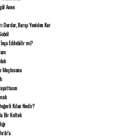
gül Anne
rı Durdur, Barışı Yeniden Kur
Soból
İnşa Edilebilir mi?
Adam
uluk
n Muştusuna
ah
Hayattasın
rmak
eğerli Kılan Nedir?
a Bir Koltuk
lığı
ırâr'a