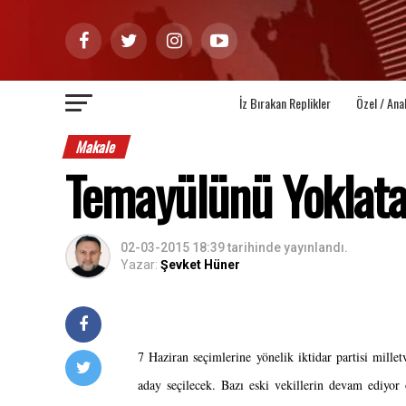
İz Bırakan Replikler
Özel / Ana
Makale
Temayülünü Yoklata
02-03-2015 18:39
tarihinde yayınlandı.
Yazar:
Şevket Hüner
7 Haziran seçimlerine yönelik iktidar partisi millet
aday seçilecek. Bazı eski vekillerin devam ediyor o