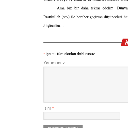
Ama biz bir daha tekrar edelim. Dünyada 
Rasulullah (sav) ile beraber geçirme düşünceleri h
düşünelim…
H
*
İşaretli tüm alanları doldurunuz.
Yorumunuz
İsim
*