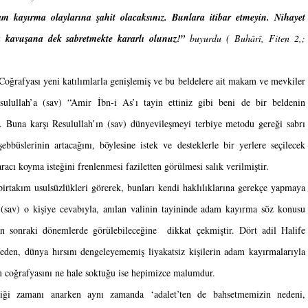
m kayırma olaylarına şahit olacaksınız. Bunlara itibar etmeyin. Nihayet 
kavuşana dek sabretmekte kararlı olunuz!”
 buyurdu ( 
Buhârî, Fiten 2,; 
ğrafyası yeni katılımlarla genişlemiş ve bu beldelere ait makam ve mevkiler 
lullah’a (sav) “Amir İbn-i As’ı tayin ettiniz gibi beni de bir beldenin 
r. Buna karşı Resulullah’ın (sav) dünyevileşmeyi terbiye metodu gereği sabrı 
bbüslerinin artacağını, böylesine istek ve desteklerle bir yerlere seçilecek 
acı koyma isteğini frenlenmesi faziletten görülmesi salık verilmiştir. 
birtakım usulsüzlükleri görerek, bunları kendi haklılıklarına gerekçe yapmaya 
 (sav)
o kişiye cevabıyla, anılan valinin tayininde adam kayırma söz konusu 
n sonraki dönemlerde görülebileceğine  dikkat çekmiştir. Dört adil Halife 
 eden, dünya hırsını dengeleyememiş liyakatsiz kişilerin adam kayırmalarıyla 
am coğrafyasını ne hale soktuğu ise hepimizce malumdur.
iği zamanı anarken aynı zamanda ‘adalet’ten de bahsetmemizin nedeni, 