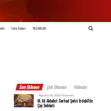
eeti
Foto Galeri
YAZARLAR
Son Eklenen
Çok Okunan
Videolar
Ağustos 06, 2026 Perşembe
M. Ali Akbulut: Serhad Şehri Erdebil'de
Çay Sohbeti