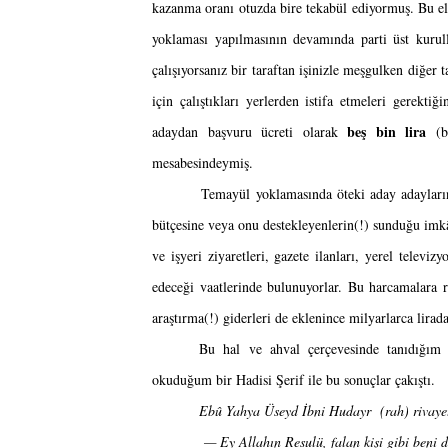
kazanma oranı otuzda bire tekabül ediyormuş. Bu ele
yoklaması yapılmasının devamında parti üst kurulla
çalışıyorsanız bir taraftan işinizle meşgulken diğer
için çalıştıkları yerlerden istifa etmeleri gerekt
beş bin lira
adaydan başvuru ücreti olarak 
 (b
mesabesindeymiş.
        Temayül yoklamasında öteki aday adaylarını
bütçesine veya onu destekleyenlerin(!) sunduğu imkân
ve işyeri ziyaretleri, gazete ilanları, yerel televiz
edeceği vaatlerinde bulunuyorlar. Bu harcamalara r
araştırma(!) giderleri de eklenince milyarlarca lir
Bu hal ve ahval çerçevesinde tanıdığım 
okuduğum bir Hadisi Şerif ile bu sonuçlar çakıştı.
Ebû Yahya Üseyd İbni Hudayr  (rah) rivayet
 — Ey Allahın Resulü, falan kişi gibi beni d