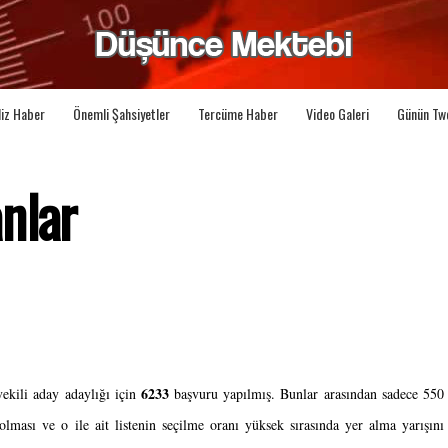
liz Haber
Önemli Şahsiyetler
Tercüme Haber
Video Galeri
Günün Tw
nlar
6233 
vekili aday adaylığı için 
başvuru yapılmış. Bunlar arasından sadece 550 
lması ve o ile ait listenin seçilme oranı yüksek sırasında yer alma yarışını 