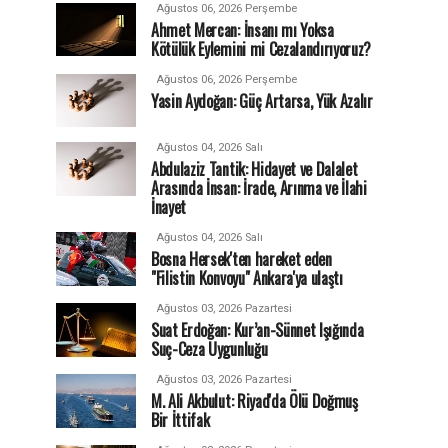
Ağustos 06, 2026 Perşembe
Ahmet Mercan: İnsanı mı Yoksa
Kötülük Eylemini mi Cezalandırıyoruz?
Ağustos 06, 2026 Perşembe
Yasin Aydoğan: Güç Artarsa, Yük Azalır
Ağustos 04, 2026 Salı
Abdulaziz Tantik: Hidayet ve Dalalet
Arasında İnsan: İrade, Arınma ve İlahi
İnayet
Ağustos 04, 2026 Salı
Bosna Hersek'ten hareket eden
"Filistin Konvoyu" Ankara'ya ulaştı
Ağustos 03, 2026 Pazartesi
Suat Erdoğan: Kur’an-Sünnet Işığında
Suç-Ceza Uygunluğu
Ağustos 03, 2026 Pazartesi
M. Ali Akbulut: Riyad'da Ölü Doğmuş
Bir İttifak