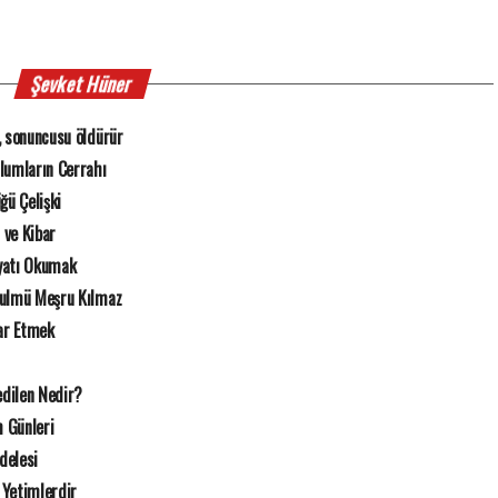
Şevket Hüner
, sonuncusu öldürür
zlumların Cerrahı
ğü Çelişki
r ve Kibar
yatı Okumak
Zulmü Meşru Kılmaz
rar Etmek
dilen Nedir?
 Günleri
delesi
 Yetimlerdir