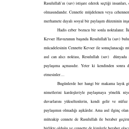
Rasulullah’ın (sav) istişare ederek seçtiği insanları
olmasındandır. Cennetle müjdelenen veya cehenneml
merhamete dayalı sosyal bir paylaşım düzeninin inşas
Hadis ezber bozucu bir sonla noktalanır. İk
Kevser Havuzunun başında Resulullah’la (sav) buluşm
mücadelesinin Cennette Kevser ile sonuçlanacağı mü
asıl can alıcı noktası, Resulullah (sav)  dünyada 
paylaşıma açmasıdır. Yeter ki kendinden sonra d
etmesinler…
Bugünlerde her hangi bir makama layık gör
nimetlerini kardeşleriyle paylaşmaya yönelik niye
duvarlarını yükseltenlerin, kendi gelir ve nüfuz 
paylaşımın olmadığı aşikârdır. Ama asıl ilginç olan b
müteakip cennete de Rasulullah ile beraber geçirm
birlikte olduğu ve cennette de kimlerle beraber olac