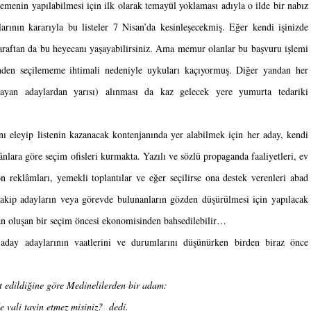
menin yapılabilmesi için ilk olarak temayül yoklaması adıyla o ilde bir nabız 
rının kararıyla bu listeler 7 Nisan’da kesinleşecekmiş. Eğer kendi işinizde 
 taraftan da bu heyecanı yaşayabilirsiniz. Ama memur olanlar bu başvuru işlemi 
iğinden seçilememe ihtimali nedeniyle uykuları kaçıyormuş. Diğer yandan her 
ayan adaylardan yarısı) alınması da kaz gelecek yere yumurta tedariki 
 eleyip listenin kazanacak kontenjanında yer alabilmek için her aday, kendi 
lara göre seçim ofisleri kurmakta. Yazılı ve sözlü propaganda faaliyetleri, ev 
yon reklâmları, yemekli toplantılar ve eğer seçilirse ona destek verenleri abad 
akip adayların veya görevde bulunanların gözden düşürülmesi için yapılacak 
adan oluşan bir seçim öncesi ekonomisinden bahsedilebilir…
aday adaylarının vaatlerini ve durumlarını düşünürken birden biraz önce 
 edildiğine göre Medinelilerden bir adam:
e vali tayin etmez misiniz?  dedi.