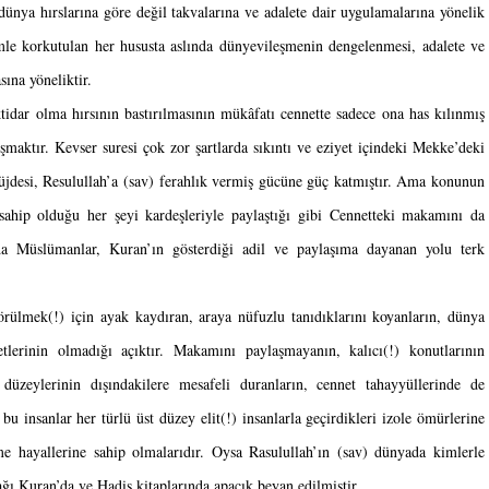
, dünya hırslarına göre değil takvalarına ve adalete dair uygulamalarına yönelik 
e korkutulan her hususta aslında dünyevileşmenin dengelenmesi, adalete ve 
ına yöneliktir.
tidar olma hırsının bastırılmasının mükâfatı cennette sadece ona has kılınmış 
aktır. Kevser suresi çok zor şartlarda sıkıntı ve eziyet içindeki Mekke’deki 
jdesi, Resulullah’a (sav) ferahlık vermiş gücüne güç katmıştır. Ama konunun 
sahip olduğu her şeyi kardeşleriyle paylaştığı gibi Cennetteki makamını da 
a Müslümanlar, Kuran’ın gösterdiği adil ve paylaşıma dayanan yolu terk 
ülmek(!) için ayak kaydıran, araya nüfuzlu tanıdıklarını koyanların, dünya 
tlerinin olmadığı açıktır. Makamını paylaşmayanın, kalıcı(!) konutlarının 
düzeylerinin dışındakilere mesafeli duranların, cennet tahayyüllerinde de 
u insanlar her türlü üst düzey elit(!) insanlarla geçirdikleri izole ömürlerine 
e hayallerine sahip olmalarıdır. Oysa Rasulullah’ın (sav) dünyada kimlerle 
ağı Kuran’da ve Hadis kitaplarında apaçık beyan edilmiştir. 