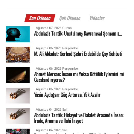
Son Eklenen
Çok Okunan
Videolar
Ağustos 07, 2026 Cuma
Abdulaziz Tantik: Unutulmuş Kavramsal Şemamız…
Ağustos 06, 2026 Perşembe
M. Ali Akbulut: Serhad Şehri Erdebil'de Çay Sohbeti
Ağustos 06, 2026 Perşembe
Ahmet Mercan: İnsanı mı Yoksa Kötülük Eylemini mi
Cezalandırıyoruz?
Ağustos 06, 2026 Perşembe
Yasin Aydoğan: Güç Artarsa, Yük Azalır
Ağustos 04, 2026 Salı
Abdulaziz Tantik: Hidayet ve Dalalet Arasında İnsan:
İrade, Arınma ve İlahi İnayet
Ağustos 04, 2026 Salı