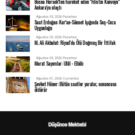
Bosna Hersek'ten hareket eden "Filistin Konvoyu"
Ankara'ya ulaştı
Ağustos 03, 2026 Pazartesi
Suat Erdoğan: Kur’an-Sünnet Işığında Suç-Ceza
Uygunluğu
Ağustos 03, 2026 Pazartesi
M. Ali Akbulut: Riyad'da Ölü Doğmuş Bir İttifak
Ağustos 03, 2026 Pazartesi
Murat Sayımlar: Ulûl - Elbâb
Ağustos 01, 2026 Cumartesi
Şevket Hüner: Bütün saatler yaralar, sonuncusu
öldürür