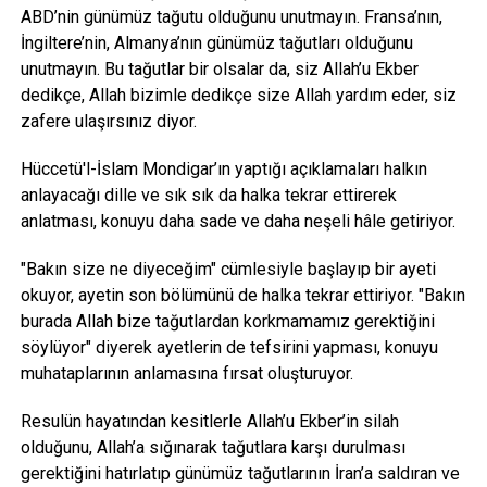
ABD’nin günümüz tağutu olduğunu unutmayın. Fransa’nın,
İngiltere’nin, Almanya’nın günümüz tağutları olduğunu
unutmayın. Bu tağutlar bir olsalar da, siz Allah’u Ekber
dedikçe, Allah bizimle dedikçe size Allah yardım eder, siz
zafere ulaşırsınız diyor.
Hüccetü'l-İslam Mondigar’ın yaptığı açıklamaları halkın
anlayacağı dille ve sık sık da halka tekrar ettirerek
anlatması, konuyu daha sade ve daha neşeli hâle getiriyor.
"Bakın size ne diyeceğim" cümlesiyle başlayıp bir ayeti
okuyor, ayetin son bölümünü de halka tekrar ettiriyor. "Bakın
burada Allah bize tağutlardan korkmamamız gerektiğini
söylüyor" diyerek ayetlerin de tefsirini yapması, konuyu
muhataplarının anlamasına fırsat oluşturuyor.
Resulün hayatından kesitlerle Allah’u Ekber’in silah
olduğunu, Allah’a sığınarak tağutlara karşı durulması
gerektiğini hatırlatıp günümüz tağutlarının İran’a saldıran ve