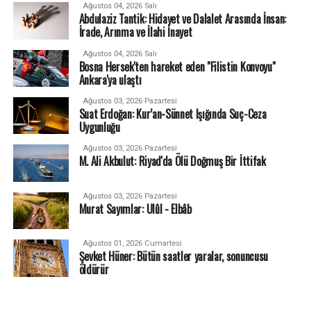
Ağustos 04, 2026 Salı
Abdulaziz Tantik: Hidayet ve Dalalet Arasında İnsan:
İrade, Arınma ve İlahi İnayet
Ağustos 04, 2026 Salı
Bosna Hersek'ten hareket eden "Filistin Konvoyu"
Ankara'ya ulaştı
Ağustos 03, 2026 Pazartesi
Suat Erdoğan: Kur’an-Sünnet Işığında Suç-Ceza
Uygunluğu
Ağustos 03, 2026 Pazartesi
M. Ali Akbulut: Riyad'da Ölü Doğmuş Bir İttifak
Ağustos 03, 2026 Pazartesi
Murat Sayımlar: Ulûl - Elbâb
Ağustos 01, 2026 Cumartesi
Şevket Hüner: Bütün saatler yaralar, sonuncusu
öldürür