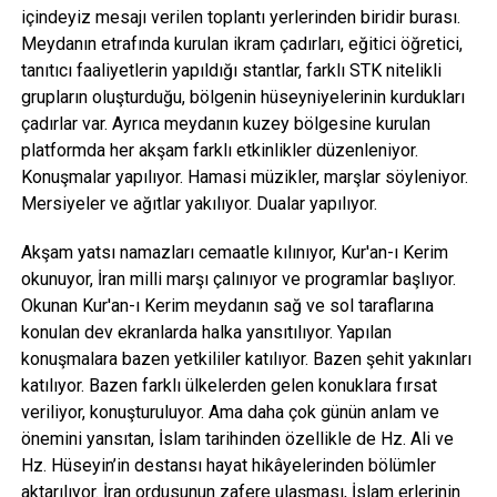
içindeyiz mesajı verilen toplantı yerlerinden biridir burası.
Meydanın etrafında kurulan ikram çadırları, eğitici öğretici,
tanıtıcı faaliyetlerin yapıldığı stantlar, farklı STK nitelikli
grupların oluşturduğu, bölgenin hüseyniyelerinin kurdukları
çadırlar var. Ayrıca meydanın kuzey bölgesine kurulan
platformda her akşam farklı etkinlikler düzenleniyor.
Konuşmalar yapılıyor. Hamasi müzikler, marşlar söyleniyor.
Mersiyeler ve ağıtlar yakılıyor. Dualar yapılıyor.
Akşam yatsı namazları cemaatle kılınıyor, Kur'an-ı Kerim
okunuyor, İran milli marşı çalınıyor ve programlar başlıyor.
Okunan Kur'an-ı Kerim meydanın sağ ve sol taraflarına
konulan dev ekranlarda halka yansıtılıyor. Yapılan
konuşmalara bazen yetkililer katılıyor. Bazen şehit yakınları
katılıyor. Bazen farklı ülkelerden gelen konuklara fırsat
veriliyor, konuşturuluyor. Ama daha çok günün anlam ve
önemini yansıtan, İslam tarihinden özellikle de Hz. Ali ve
Hz. Hüseyin’in destansı hayat hikâyelerinden bölümler
aktarılıyor. İran ordusunun zafere ulaşması, İslam erlerinin