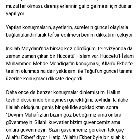
muzaffer olması, direniş erlerinin galip gelmesi için dualar
yapılıyor.
Yapılan konuşmaların, ayetlerin, surelerin güncel olaylarla
bağlantılandırılarak tefsir edilmesi benim dikkatimi çekiyor.
İnkılab Meydanı'nda birkaç kez gördüğüm, televizyonda da
zaman zaman çıkan bir Hüccetü'l-İslam var. Hüccetü'l-İslam
Muhammed Mehde Mondigar’ın konuşması, Allah’u Ekber’e
teslim olunmasına dair yaklaşımı ile Tağut’un güncel tanımı
üzerine konuşması dikkate değerdi.
Daha önce de benzer konuşmalar dinlemiştim. Halkın
tevhid ekseninde birleşmesi gerektiğini, tevhidin lâ ilâhe
illallah olduğunu geniş bir şekilde açıkladıktan sonra
"Devrim Muhafızları bizim göz bebeğimiz ama onlara
güvenmeyin. Silahlı kuvvetler bizim güvencemiz ama
onlara güvenmeyin. Sizin güvenmeniz gereken tek güç
Allah’u Ekber" diyor. Hatip, "Allah’u Ekber öyle bir silah ki