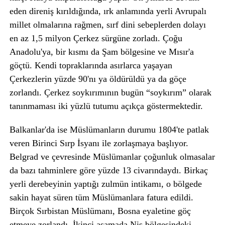
eden direniş kırıldığında, ırk anlamında yerli Avrupalı
millet olmalarına rağmen, sırf dini sebeplerden dolayı
en az 1,5 milyon Çerkez sürgüne zorladı. Çoğu
Anadolu'ya, bir kısmı da Şam bölgesine ve Mısır'a
göçtü. Kendi topraklarında asırlarca yaşayan
Çerkezlerin yüzde 90'nı ya öldürüldü ya da göçe
zorlandı. Çerkez soykırımının bugün “soykırım” olarak
tanınmaması iki yüzlü tutumu açıkça göstermektedir.
Balkanlar'da ise Müslümanların durumu 1804'te patlak
veren Birinci Sırp İsyanı ile zorlaşmaya başlıyor.
Belgrad ve çevresinde Müslümanlar çoğunluk olmasalar
da bazı tahminlere göre yüzde 13 civarındaydı. Birkaç
yerli derebeyinin yaptığı zulmün intikamı, o bölgede
sakin hayat süren tüm Müslümanlara fatura edildi.
Birçok Sırbistan Müslümanı, Bosna eyaletine göç
etmeye zorlandı. İkinci aşamada Niş bölgesindeki