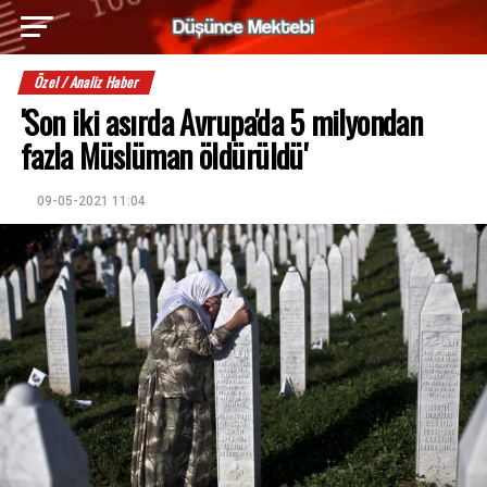
Özel / Analiz Haber
'Son iki asırda Avrupa'da 5 milyondan
fazla Müslüman öldürüldü'
09-05-2021 11:04