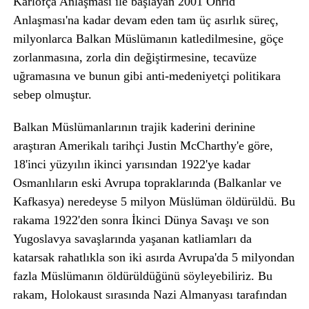
Karlofça Anlaşması ile başlayan 2001 Ohrid
Anlaşması'na kadar devam eden tam üç asırlık süreç,
milyonlarca Balkan Müslümanın katledilmesine, göçe
zorlanmasına, zorla din değiştirmesine, tecavüze
uğramasına ve bunun gibi anti-medeniyetçi politikara
sebep olmuştur.
Balkan Müslümanlarının trajik kaderini derinine
araştıran Amerikalı tarihçi Justin McCharthy'e göre,
18'inci yüzyılın ikinci yarısından 1922'ye kadar
Osmanlıların eski Avrupa topraklarında (Balkanlar ve
Kafkasya) neredeyse 5 milyon Müslüman öldürüldü. Bu
rakama 1922'den sonra İkinci Dünya Savaşı ve son
Yugoslavya savaşlarında yaşanan katliamları da
katarsak rahatlıkla son iki asırda Avrupa'da 5 milyondan
fazla Müslümanın öldürüldüğünü söyleyebiliriz. Bu
rakam, Holokaust sırasında Nazi Almanyası tarafından