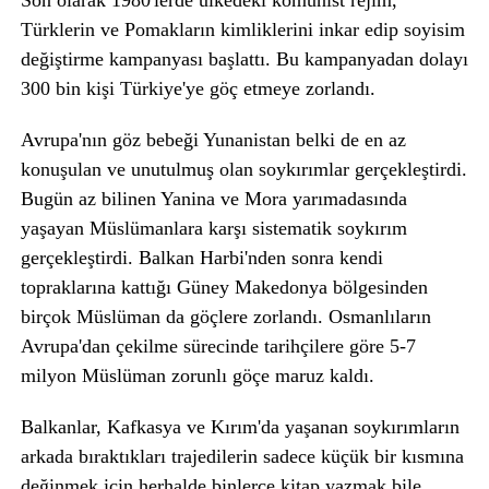
Son olarak 1980'lerde ülkedeki komünist rejim,
Türklerin ve Pomakların kimliklerini inkar edip soyisim
değiştirme kampanyası başlattı. Bu kampanyadan dolayı
300 bin kişi Türkiye'ye göç etmeye zorlandı.
Avrupa'nın göz bebeği Yunanistan belki de en az
konuşulan ve unutulmuş olan soykırımlar gerçekleştirdi.
Bugün az bilinen Yanina ve Mora yarımadasında
yaşayan Müslümanlara karşı sistematik soykırım
gerçekleştirdi. Balkan Harbi'nden sonra kendi
topraklarına kattığı Güney Makedonya bölgesinden
birçok Müslüman da göçlere zorlandı. Osmanlıların
Avrupa'dan çekilme sürecinde tarihçilere göre 5-7
milyon Müslüman zorunlı göçe maruz kaldı.
Balkanlar, Kafkasya ve Kırım'da yaşanan soykırımların
arkada bıraktıkları trajedilerin sadece küçük bir kısmına
değinmek için herhalde binlerce kitap yazmak bile