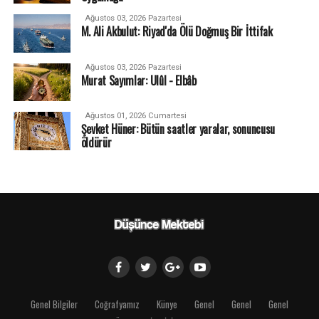
Ağustos 03, 2026 Pazartesi
M. Ali Akbulut: Riyad'da Ölü Doğmuş Bir İttifak
Ağustos 03, 2026 Pazartesi
Murat Sayımlar: Ulûl - Elbâb
Ağustos 01, 2026 Cumartesi
Şevket Hüner: Bütün saatler yaralar, sonuncusu
öldürür
Genel Bilgiler
Coğrafyamız
Künye
Genel
Genel
Genel