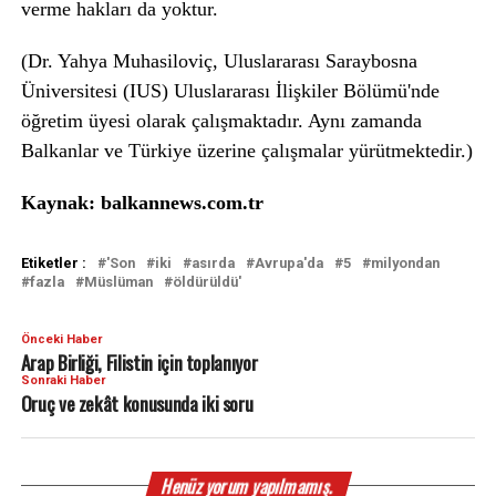
verme hakları da yoktur.
(Dr. Yahya Muhasiloviç, Uluslararası Saraybosna
Üniversitesi (IUS) Uluslararası İlişkiler Bölümü'nde
öğretim üyesi olarak çalışmaktadır. Aynı zamanda
Balkanlar ve Türkiye üzerine çalışmalar yürütmektedir.)
Kaynak: balkannews.com.tr
Etiketler :
'Son
iki
asırda
Avrupa'da
5
milyondan
fazla
Müslüman
öldürüldü'
Önceki Haber
Arap Birliği, Filistin için toplanıyor
Sonraki Haber
Oruç ve zekât konusunda iki soru
Henüz yorum yapılmamış.