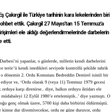
Çakırgil ile Türkiye tarihinin kara lekelerinden biri
sohbet ettik. Çakırgil 27 Mayıs'tan 15 Temmuz'a
işimleri ele aldığı değerlendirmelerinde darbelerin
 etti.
Darbesi’ni yapanlar, o günlerde, milletin kendi darbelerini
ve terör’ü kendi istedikleri seviyede kontrollü şekilde tahrik
u, o dönemin 2. Ordu Komutanı Bedreddin Demirel isimli bir
şa ediyor ve, ‘Ordu olarak 9 (veya 11) Temmuz 1979 gecesi
orduya karşı direnirse.. diye, halkın orduyu iktidarı ele
 müdahaleyi 12 Eylûl 1980’e ertelemiştik..’ diye yazmıştı. O
çoğu genç olmak üzere, 5700 kişi daha birbirini öldürmüştü.
e kimse dur diyemiyecekse, ordu ne güne duruyor, ordu