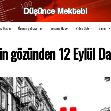
liz Haber
Önemli Şahsiyetler
Tercüme Haber
Video Galeri
Günün Tw
'in gözünden 12 Eylül Da