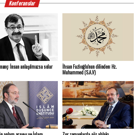
Konferanslar
İnanç: İnsan anlaşılmazsa solar
İhsan Fazlıoğlu'nun dilinden: Hz.
Muhammed (S.A.V)
in anlam arayışı ve İslam
Zor zamanlarda söz ahlakı