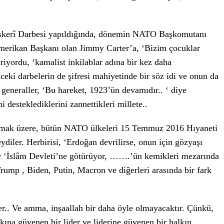
0 Askerî Darbesi yapıldığında, dönemin NATO Başkomutanı
merikan Başkanı olan Jimmy Carter’a, ‘Bizim çocuklar
eriyordu, ‘kamalist inkilablar adına bir kez daha
önceki darbelerin de şifresi mahiyetinde bir söz idi ve onun da
generaller, ‘Bu hareket, 1923’ün devamıdır.. ‘ diye
i desteklediklerini zannettikleri millete..
olmak üzere, bütün NATO ülkeleri 15 Temmuz 2016 Hıyaneti
ydiler. Herbirisi, ‘Erdoğan devrilirse, onun için gözyaşı
r ‘İslâm Devleti’ne götürüyor, …….’ün kemikleri mezarında
rump , Biden, Putin, Macron ve diğerleri arasında bir fark
er.. Ve amma, inşaallah bir daha öyle olmayacaktır. Çünkü,
ına güvenen bir lider ve liderine güvenen bir halkın