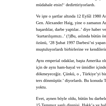
müdahale etsin!‘ dedirttiriyorlardı.
Ve işte o şartlar altında 12 Eylûl 198
Gen. Alexander Haig, yine o zamanın A
başardılar, darbe yaptılar..’ diye haber v
‘kurtarılışımızı..’ (!)Bu, aslında bütün 
özünü, ‘28 Şubat 1997 Darbesi’ni yapan 
muştuluyorlardı birbirlerine ve kendilerin
Aynı emperial odaklar, başta Amerika 
için de aynı ham-hayal ve ümidler içinde
dökmeyeceğiz. Çünkü, o , Türkiye’yi bi
ters dönmüştür.’ diyorlardı. Bu konuda T
yoktu.
Evet, aynen böyle oldu, bütün bu darbel
15 Temmuz şanlı direnişi, Hakk’a ve halk