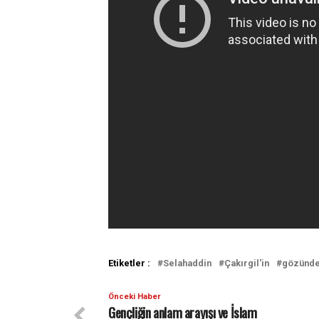
Etiketler :
Selahaddin
Çakırgil'in
gözünd
Önceki Haber
Gençliğin anlam arayışı ve İslam