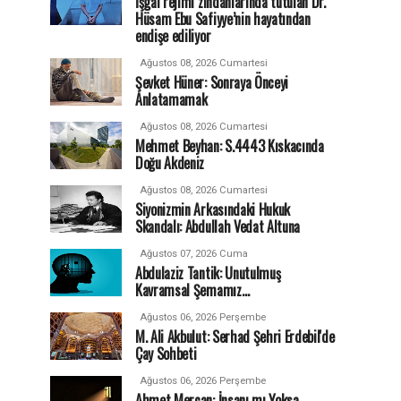
İşgal rejimi zindanlarında tutulan Dr.
Hüsam Ebu Safiyye’nin hayatından
endişe ediliyor
Ağustos 08, 2026 Cumartesi
Şevket Hüner: Sonraya Önceyi
Anlatamamak
Ağustos 08, 2026 Cumartesi
Mehmet Beyhan: S.4443 Kıskacında
Doğu Akdeniz
Ağustos 08, 2026 Cumartesi
Siyonizmin Arkasındaki Hukuk
Skandalı: Abdullah Vedat Altuna
Ağustos 07, 2026 Cuma
Abdulaziz Tantik: Unutulmuş
Kavramsal Şemamız…
Ağustos 06, 2026 Perşembe
M. Ali Akbulut: Serhad Şehri Erdebil'de
Çay Sohbeti
Ağustos 06, 2026 Perşembe
Ahmet Mercan: İnsanı mı Yoksa