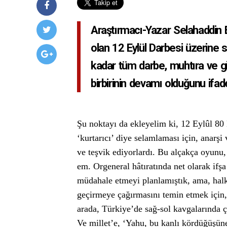
Araştırmacı-Yazar Selahaddin Eş 
olan 12 Eylül Darbesi üzerine 
kadar tüm darbe, muhtıra ve gir
birbirinin devamı olduğunu ifade
Şu noktayı da ekleyelim ki, 12 Eylûl 80 
‘kurtarıcı’ diye selamlaması için, anarşi 
ve teşvik ediyorlardı. Bu alçakça oyun
em. Orgeneral hâtıratında net olarak if
müdahale etmeyi planlamıştık, ama, halk 
geçirmeye çağırmasını temin etmek için,
arada, Türkiye’de sağ-sol kavgalarında 
Ve millet’e, ‘Yahu, bu kanlı kördüğüşün