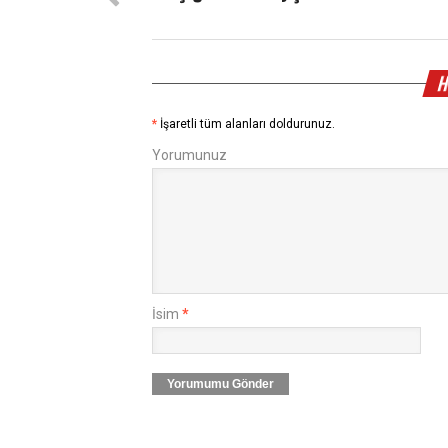
H
*
İşaretli tüm alanları doldurunuz.
Yorumunuz
İsim
*
Yorumumu Gönder