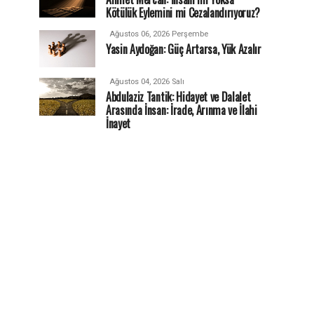
Kötülük Eylemini mi Cezalandırıyoruz?
Ağustos 06, 2026 Perşembe
Yasin Aydoğan: Güç Artarsa, Yük Azalır
Ağustos 04, 2026 Salı
Abdulaziz Tantik: Hidayet ve Dalalet
Arasında İnsan: İrade, Arınma ve İlahi
İnayet