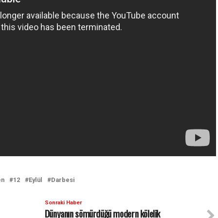
en
12
Eylül
Darbesi
Sonraki Haber
Dünyanın sömürdüğü modern kölelik