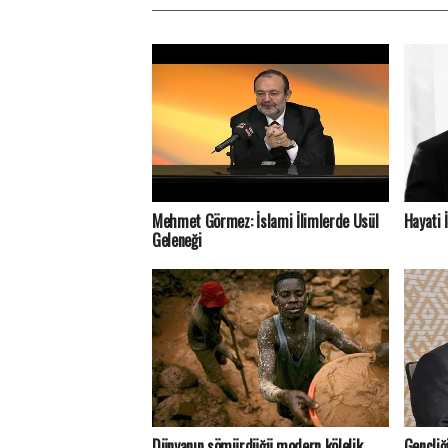
Mehmet Görmez: İslami İlimlerde Usül
Hayati 
Geleneği
Dünyanın sömürdüğü modern kölelik
Gençliğ