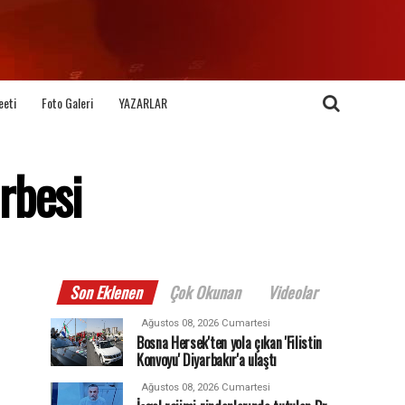
eeti
Foto Galeri
YAZARLAR
rbesi
Son Eklenen
Çok Okunan
Videolar
Ağustos 08, 2026 Cumartesi
Bosna Hersek'ten yola çıkan 'Filistin
Konvoyu' Diyarbakır'a ulaştı
Ağustos 08, 2026 Cumartesi