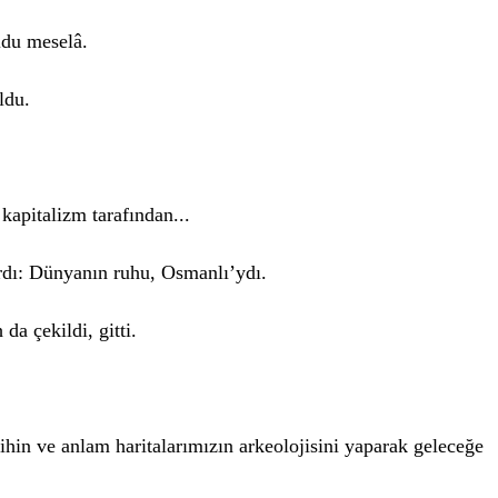
ldu meselâ.
ldu.
 kapitalizm tarafından...
rdı: Dünyanın ruhu, Osmanlı’ydı.
a çekildi, gitti.
hin ve anlam haritalarımızın arkeolojisini yaparak geleceğe