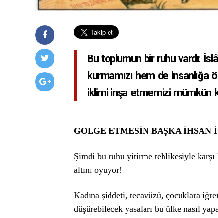
Bu toplumun bir ruhu vardı: İs
kurmamızı hem de insanlığa ör
iklimi inşa etmemizi mümkün kı
GÖLGE ETMESİN BAŞKA İHSAN 
Şimdi bu ruhu yitirme tehlikesiyle karş
altını oyuyor!
Kadına şiddeti, tecavüzü, çocuklara iğren
düşürebilecek yasaları bu ülke nasıl ya