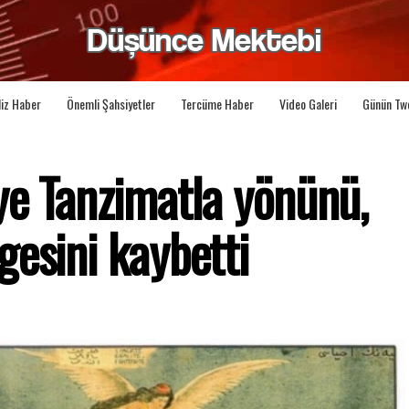
liz Haber
Önemli Şahsiyetler
Tercüme Haber
Video Galeri
Günün Tw
ye Tanzimatla yönünü,
esini kaybetti