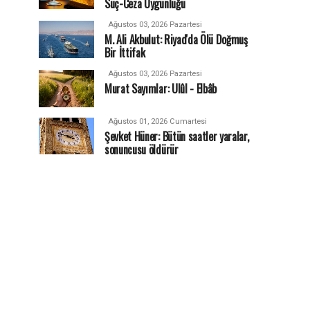
Suç-Ceza Uygunluğu
Ağustos 03, 2026 Pazartesi
M. Ali Akbulut: Riyad'da Ölü Doğmuş
Bir İttifak
Ağustos 03, 2026 Pazartesi
Murat Sayımlar: Ulûl - Elbâb
Ağustos 01, 2026 Cumartesi
Şevket Hüner: Bütün saatler yaralar,
sonuncusu öldürür