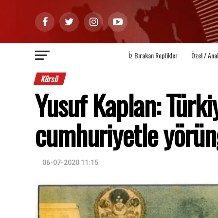
İz Bırakan Replikler
Özel / Ana
Kürsü
Yusuf Kaplan: Türki
cumhuriyetle yörüng
06-07-2020 11:15