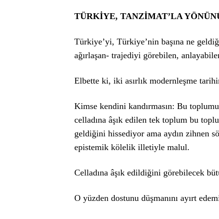
TÜRKİYE, TANZİMAT’LA YÖNÜNÜ
Türkiye’yi, Türkiye’nin başına ne geldiği
ağırlaşan- trajediyi görebilen, anlayabile
Elbette ki, iki asırlık modernleşme tari
Kimse kendini kandırmasın: Bu toplumun
celladına âşık edilen tek toplum bu to
geldiğini hissediyor ama aydın zihnen sö
epistemik kölelik illetiyle malul.
Celladına âşık edildiğini görebilecek bü
O yüzden dostunu düşmanını ayırt edemi