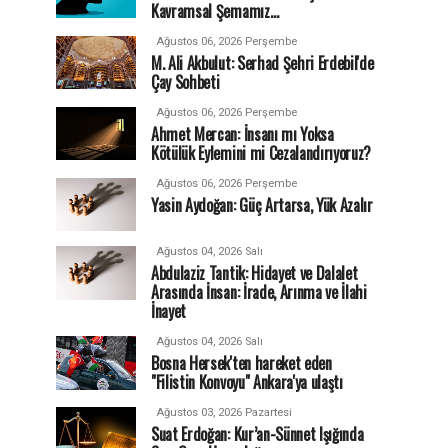
Kavramsal Şemamız…
Ağustos 06, 2026 Perşembe
M. Ali Akbulut: Serhad Şehri Erdebil'de
Çay Sohbeti
Ağustos 06, 2026 Perşembe
Ahmet Mercan: İnsanı mı Yoksa
Kötülük Eylemini mi Cezalandırıyoruz?
Ağustos 06, 2026 Perşembe
Yasin Aydoğan: Güç Artarsa, Yük Azalır
Ağustos 04, 2026 Salı
Abdulaziz Tantik: Hidayet ve Dalalet
Arasında İnsan: İrade, Arınma ve İlahi
İnayet
Ağustos 04, 2026 Salı
Bosna Hersek'ten hareket eden
"Filistin Konvoyu" Ankara'ya ulaştı
Ağustos 03, 2026 Pazartesi
Suat Erdoğan: Kur’an-Sünnet Işığında