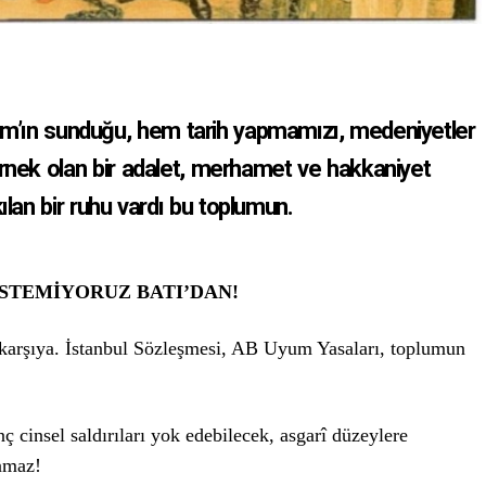
lâm’ın sunduğu, hem tarih yapmamızı, medeniyetler
nek olan bir adalet, merhamet ve hakkaniyet
lan bir ruhu vardı bu toplumun.
İSTEMİYORUZ BATI’DAN!
ı karşıya. İstanbul Sözleşmesi, AB Uyum Yasaları, toplumun
ç cinsel saldırıları yok edebilecek, asgarî düzeylere
pamaz!