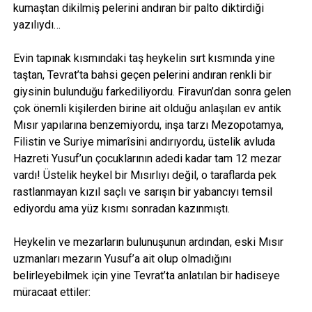
kumaştan dikilmiş pelerini andıran bir palto diktirdiği
yazılıydı…
Evin tapınak kısmındaki taş heykelin sırt kısmında yine
taştan, Tevrat’ta bahsi geçen pelerini andıran renkli bir
giysinin bulunduğu farkediliyordu. Firavun’dan sonra gelen
çok önemli kişilerden birine ait olduğu anlaşılan ev antik
Mısır yapılarına benzemiyordu, inşa tarzı Mezopotamya,
Filistin ve Suriye mimarîsini andırıyordu, üstelik avluda
Hazreti Yusuf’un çocuklarının adedi kadar tam 12 mezar
vardı! Üstelik heykel bir Mısırlıyı değil, o taraflarda pek
rastlanmayan kızıl saçlı ve sarışın bir yabancıyı temsil
ediyordu ama yüz kısmı sonradan kazınmıştı.
Heykelin ve mezarların bulunuşunun ardından, eski Mısır
uzmanları mezarın Yusuf’a ait olup olmadığını
belirleyebilmek için yine Tevrat’ta anlatılan bir hadiseye
müracaat ettiler: