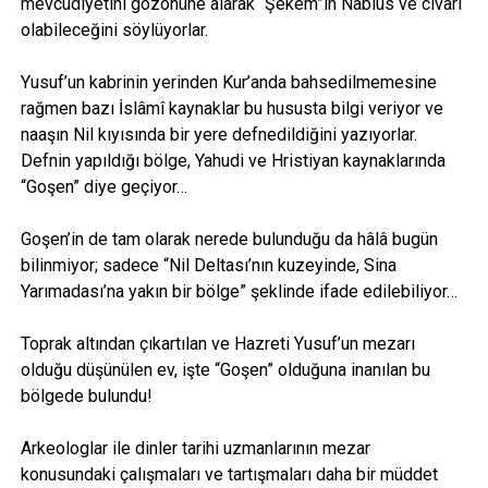
mevcudiyetini gözönüne alarak “Şekem”in Nablus ve civarı
olabileceğini söylüyorlar.
Yusuf’un kabrinin yerinden Kur’anda bahsedilmemesine
rağmen bazı İslâmî kaynaklar bu hususta bilgi veriyor ve
naaşın Nil kıyısında bir yere defnedildiğini yazıyorlar.
Defnin yapıldığı bölge, Yahudi ve Hristiyan kaynaklarında
“Goşen” diye geçiyor…
Goşen’in de tam olarak nerede bulunduğu da hâlâ bugün
bilinmiyor; sadece “Nil Deltası’nın kuzeyinde, Sina
Yarımadası’na yakın bir bölge” şeklinde ifade edilebiliyor…
Toprak altından çıkartılan ve Hazreti Yusuf’un mezarı
olduğu düşünülen ev, işte “Goşen” olduğuna inanılan bu
bölgede bulundu!
Arkeologlar ile dinler tarihi uzmanlarının mezar
konusundaki çalışmaları ve tartışmaları daha bir müddet