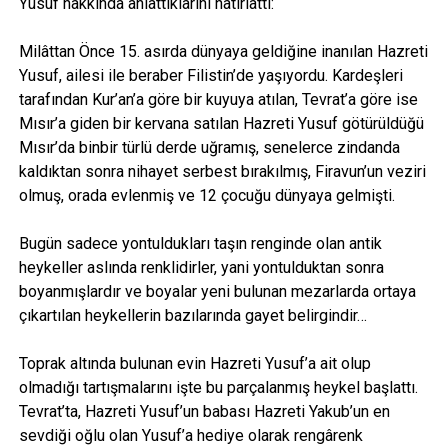
Yusuf hakkında anlattıklarını hatırlattı:
Milâttan Önce 15. asırda dünyaya geldiğine inanılan Hazreti
Yusuf, ailesi ile beraber Filistin’de yaşıyordu. Kardeşleri
tarafından Kur’an’a göre bir kuyuya atılan, Tevrat’a göre ise
Mısır’a giden bir kervana satılan Hazreti Yusuf götürüldüğü
Mısır’da binbir türlü derde uğramış, senelerce zindanda
kaldıktan sonra nihayet serbest bırakılmış, Firavun’un veziri
olmuş, orada evlenmiş ve 12 çocuğu dünyaya gelmişti.
Bugün sadece yontuldukları taşın renginde olan antik
heykeller aslında renklidirler, yani yontulduktan sonra
boyanmışlardır ve boyalar yeni bulunan mezarlarda ortaya
çıkartılan heykellerin bazılarında gayet belirgindir…
Toprak altında bulunan evin Hazreti Yusuf’a ait olup
olmadığı tartışmalarını işte bu parçalanmış heykel başlattı.
Tevrat’ta, Hazreti Yusuf’un babası Hazreti Yakub’un en
sevdiği oğlu olan Yusuf’a hediye olarak rengârenk