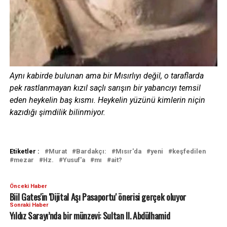
Aynı kabirde bulunan ama bir Mısırlıyı değil, o taraflarda
pek rastlanmayan kızıl saçlı sarışın bir yabancıyı temsil
eden heykelin baş kısmı. Heykelin yüzünü kimlerin niçin
kazıdığı şimdilik bilinmiyor.
Etiketler :
Murat
Bardakçı:
Mısır'da
yeni
keşfedilen
mezar
Hz.
Yusuf'a
mı
ait?
Önceki Haber
Biil Gates'in 'Dijital Aşı Pasaportu' önerisi gerçek oluyor
Sonraki Haber
Yıldız Sarayı’nda bir münzevi: Sultan II. Abdülhamid