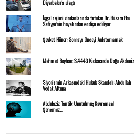
Diyarbakır'a ulaştı
İşgal rejimi zindanlarında tutulan Dr. Hüsam Ebu
Safiyye’nin hayatından endişe ediliyor
Şevket Hüner: Sonraya Önceyi Anlatamamak
Mehmet Beyhan: S.4443 Kıskacında Doğu Akdeniz
Siyonizmin Arkasındaki Hukuk Skandalı: Abdullah
Vedat Altuna
Abdulaziz Tantik: Unutulmuş Kavramsal
Şemamız…