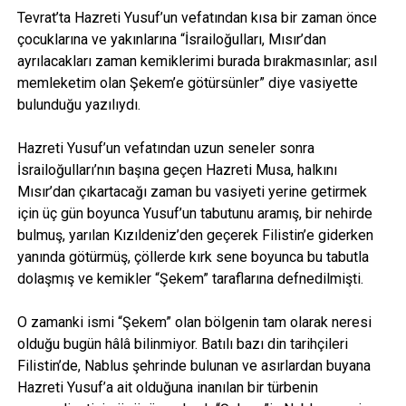
Tevrat’ta Hazreti Yusuf’un vefatından kısa bir zaman önce
çocuklarına ve yakınlarına “İsrailoğulları, Mısır’dan
ayrılacakları zaman kemiklerimi burada bırakmasınlar; asıl
memleketim olan Şekem’e götürsünler” diye vasiyette
bulunduğu yazılıydı.
Hazreti Yusuf’un vefatından uzun seneler sonra
İsrailoğulları’nın başına geçen Hazreti Musa, halkını
Mısır’dan çıkartacağı zaman bu vasiyeti yerine getirmek
için üç gün boyunca Yusuf’un tabutunu aramış, bir nehirde
bulmuş, yarılan Kızıldeniz’den geçerek Filistin’e giderken
yanında götürmüş, çöllerde kırk sene boyunca bu tabutla
dolaşmış ve kemikler “Şekem” taraflarına defnedilmişti.
O zamanki ismi “Şekem” olan bölgenin tam olarak neresi
olduğu bugün hâlâ bilinmiyor. Batılı bazı din tarihçileri
Filistin’de, Nablus şehrinde bulunan ve asırlardan buyana
Hazreti Yusuf’a ait olduğuna inanılan bir türbenin