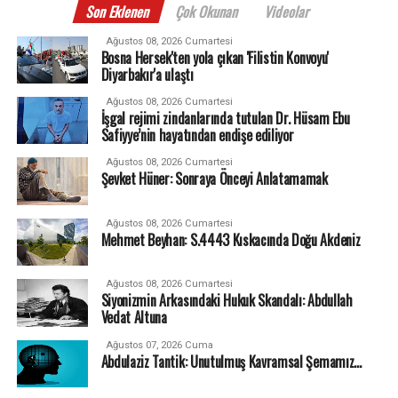
Son Eklenen
Çok Okunan
Videolar
Ağustos 08, 2026 Cumartesi
Bosna Hersek'ten yola çıkan 'Filistin Konvoyu'
Diyarbakır'a ulaştı
Ağustos 08, 2026 Cumartesi
İşgal rejimi zindanlarında tutulan Dr. Hüsam Ebu
Safiyye’nin hayatından endişe ediliyor
Ağustos 08, 2026 Cumartesi
Şevket Hüner: Sonraya Önceyi Anlatamamak
Ağustos 08, 2026 Cumartesi
Mehmet Beyhan: S.4443 Kıskacında Doğu Akdeniz
Ağustos 08, 2026 Cumartesi
Siyonizmin Arkasındaki Hukuk Skandalı: Abdullah
Vedat Altuna
Ağustos 07, 2026 Cuma
Abdulaziz Tantik: Unutulmuş Kavramsal Şemamız…