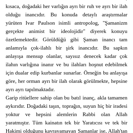
kısaca, doğadaki her varlığın ayrı bir ruh ve ayrı bir ilah
olduğu inancıdır. Bu konuda detaylı araştırmalar
yürüten Ivar Paulson isimli antropolog, "Şamanizm
gerçekte animist bir ideolojidir" diyerek konuyu
özetlemektedir. Görüldüğü gibi Şaman inancı tam
anlamıyla çok-ilahlı bir şirk inancıdır. Bu sapkın
anlayışa mensup olanlar, sayısız denecek kadar çok
ilahın varlığına inanır ve bu ilahları hoşnut edebilmek
için dualar edip kurbanlar sunarlar. Örneğin bu anlayışa
göre, her orman ayrı bir ilah olarak görülmekte, hepsine
ayrı ayrı tapılmaktadır.
Garip ritüellere sahip olan bu batıl inanç, akla tamamen
aykırıdır. Doğadaki taşın, toprağın, suyun hiç bir iradesi
yoktur ve hepsini alemlerin Rabbi olan Allah
yaratmıştır. Tüm kainatın tek bir Yaratıcısı ve tek bir
Hakimi olduğunu kavrayamayan Şamanlar ise, Allah'tan