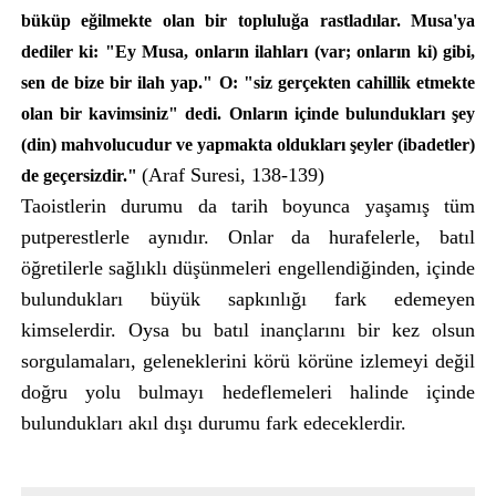
büküp eğilmekte olan bir topluluğa rastladılar. Musa'ya
dediler ki: "Ey Musa, onların ilahları (var; onların ki) gibi,
sen de bize bir ilah yap." O: "siz gerçekten cahillik etmekte
olan bir kavimsiniz" dedi. Onların içinde bulundukları şey
(din) mahvolucudur ve yapmakta oldukları şeyler (ibadetler)
(Araf Suresi, 138-139)
de geçersizdir."
Taoistlerin durumu da tarih boyunca yaşamış tüm
putperestlerle aynıdır. Onlar da hurafelerle, batıl
öğretilerle sağlıklı düşünmeleri engellendiğinden, içinde
bulundukları büyük sapkınlığı fark edemeyen
kimselerdir. Oysa bu batıl inançlarını bir kez olsun
sorgulamaları, geleneklerini körü körüne izlemeyi değil
doğru yolu bulmayı hedeflemeleri halinde içinde
bulundukları akıl dışı durumu fark edeceklerdir.