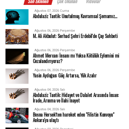
Son Eklenen
Çok Okunan
Videolar
Ağustos 07, 2026 Cuma
Abdulaziz Tantik: Unutulmuş Kavramsal Şemamız…
Ağustos 06, 2026 Perşembe
M. Ali Akbulut: Serhad Şehri Erdebil'de Çay Sohbeti
Ağustos 06, 2026 Perşembe
Ahmet Mercan: İnsanı mı Yoksa Kötülük Eylemini mi
Cezalandırıyoruz?
Ağustos 06, 2026 Perşembe
Yasin Aydoğan: Güç Artarsa, Yük Azalır
Ağustos 04, 2026 Salı
Abdulaziz Tantik: Hidayet ve Dalalet Arasında İnsan:
İrade, Arınma ve İlahi İnayet
Ağustos 04, 2026 Salı
Bosna Hersek'ten hareket eden "Filistin Konvoyu"
Ankara'ya ulaştı