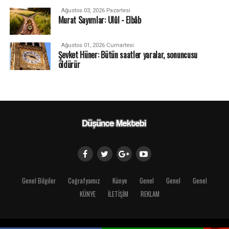
Ağustos 03, 2026 Pazartesi
Murat Sayımlar: Ulûl - Elbâb
Ağustos 01, 2026 Cumartesi
Şevket Hüner: Bütün saatler yaralar, sonuncusu
öldürür
Genel Bilgiler
Coğrafyamız
Künye
Genel
Genel
Genel
KÜNYE
İLETİŞİM
REKLAM