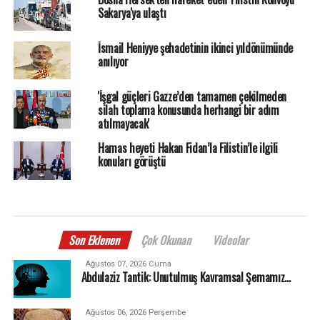
Sakarya'ya ulaştı
İsmail Heniyye şehadetinin ikinci yıldönümünde
anılıyor
'İşgal güçleri Gazze’den tamamen çekilmeden
silah toplama konusunda herhangi bir adım
atılmayacak'
Hamas heyeti Hakan Fidan’la Filistin’le ilgili
konuları görüştü
Son Eklenen
Çok Okunan
Videolar
Ağustos 07, 2026 Cuma
Abdulaziz Tantik: Unutulmuş Kavramsal Şemamız…
Ağustos 06, 2026 Perşembe