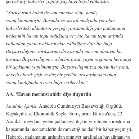
gerçek dışı haberler yapılıp yayıldığı tespit edilmiştir."
"Soruşturma halen devam etmekte olup, henüz
sonuçlanmamıştır. Basında ve sosyal medyada yer alan
haberlerdeki iddiaların gerçeği yansıtmadığı gibi patlamanın
nedeninin havan topu olduğuna ve yine havan topu atışında
kullanılan çatal ayakların elde edildiğine dair bir bilgi
Başsavcılığımız soruşturma dosyasında mevcut olmayıp bu
hususta Başsavcılığımızca hiçbir basın yayın organına herhangi
bir açıklama yapılmamıştır. Başsavcılığımızca olayın her yönü,
detaylı olarak gizli ve titiz bir şekilde araştırılmakta olup
sonuçlandığında ayrıca bilgi verilecektir."
AA, 'Havan mermisi atıldı' diye duyurdu
Anadolu Ajansı
, Anadolu Cumhuriyet Başsavcılığı Örgütlü,
Kaçakçılık ve Ekonomik Suçlar Soruşturma Bürosu'nca, 23
Aralık'ta meydana gelen patlamaya ilişkin yürütülen soruşturma
kapsamında incelemelerin devam ettiğine dair bir haber geçmişti.
Haberde, patlamanın ardından emniyet tarafından havalimanı ve