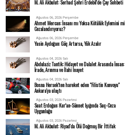
M. Ali Akbulut: Serhad Şehri Erdebil'de Çay Sohbeti
Ağustos 06, 2026 Perşembe
Ahmet Mercan: İnsanı mı Yoksa Kötülük Eylemini mi
Cezalandırıyoruz?
Ağustos 06, 2026 Perşembe
Yasin Aydoğan: Güç Artarsa, Yük Azalır
Ağustos 04, 2026 Salı
Abdulaziz Tantik: Hidayet ve Dalalet Arasında İnsan:
İrade, Arınma ve İlahi İnayet
Ağustos 04, 2026 Salı
Bosna Hersek'ten hareket eden "Filistin Konvoyu"
Ankara'ya ulaştı
Ağustos 03, 2026 Pazartesi
Suat Erdoğan: Kur’an-Sünnet Işığında Suç-Ceza
Uygunluğu
Ağustos 03, 2026 Pazartesi
M. Ali Akbulut: Riyad'da Ölü Doğmuş Bir İttifak