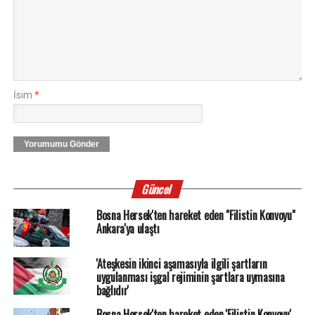
İsim
*
Yorumumu Gönder
Güncel
Bosna Hersek'ten hareket eden "Filistin Konvoyu"
Ankara'ya ulaştı
'Ateşkesin ikinci aşamasıyla ilgili şartların
uygulanması işgal rejiminin şartlara uymasına
bağlıdır'
Bosna Hersek'ten hareket eden 'Filistin Konvoyu'