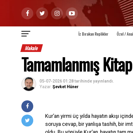
İz Bırakan Replikler
Özel / Ana
Makale
Tamamlanmış Kitap
05-07-2026 01:28
tarihinde yayınlandı.
Yazar:
Şevket Hüner
Kur’an yirmi üç yılda hayatın akışı içind
soruya cevap, bir yanlışa tashih, bir i
oldu. Bu yönüyle Kur’an, hayatın tam m