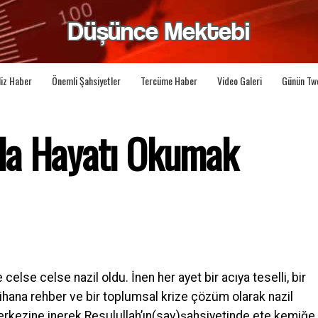
liz Haber
Önemli Şahsiyetler
Tercüme Haber
Video Galeri
Günün Tw
la Hayatı Okumak
e celse celse nazil oldu. İnen her ayet bir acıya teselli, bir
mtihana rehber ve bir toplumsal krize çözüm olarak nazil
erkezine inerek Resulullah’ın(sav)şahsiyetinde ete kemiğe