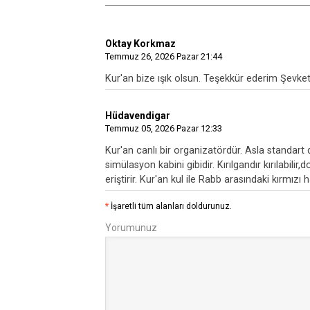
Oktay Korkmaz
Temmuz 26, 2026 Pazar 21:44
Kur'an bize ışık olsun. Teşekkür ederim Şevke
Hüdavendigar
Temmuz 05, 2026 Pazar 12:33
Kur'an canlı bir organizatördür. Asla standart de
simülasyon kabini gibidir. Kırılgandır kırılabili
eriştirir. Kur'an kul ile Rabb arasındaki kırmızı 
*
İşaretli tüm alanları doldurunuz.
Yorumunuz