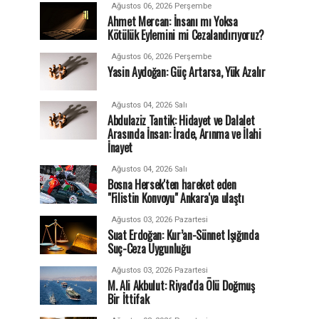
Ağustos 06, 2026 Perşembe
Ahmet Mercan: İnsanı mı Yoksa
Kötülük Eylemini mi Cezalandırıyoruz?
Ağustos 06, 2026 Perşembe
Yasin Aydoğan: Güç Artarsa, Yük Azalır
Ağustos 04, 2026 Salı
Abdulaziz Tantik: Hidayet ve Dalalet
Arasında İnsan: İrade, Arınma ve İlahi
İnayet
Ağustos 04, 2026 Salı
Bosna Hersek'ten hareket eden
"Filistin Konvoyu" Ankara'ya ulaştı
Ağustos 03, 2026 Pazartesi
Suat Erdoğan: Kur’an-Sünnet Işığında
Suç-Ceza Uygunluğu
Ağustos 03, 2026 Pazartesi
M. Ali Akbulut: Riyad'da Ölü Doğmuş
Bir İttifak