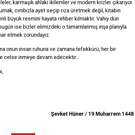
er, karmaşık ahlaki ikilemler ve modern krizler çıkarıyor.
kumak, cımbızla ayet seçip rıza üretmek değil, kitabın
nli büyük resmini hayata rehber kılmaktır. Vahiy dün
bugün ise bizler elimizdeki o tamamlanmış inşa planıyla
imar etmek zorundayız.
ama onun insan ruhuna ve zamana tefekkürü, her bir
se celse inmeye devam edecektir…
ı,
Şevket Hüner / 19 Muharrem 1448