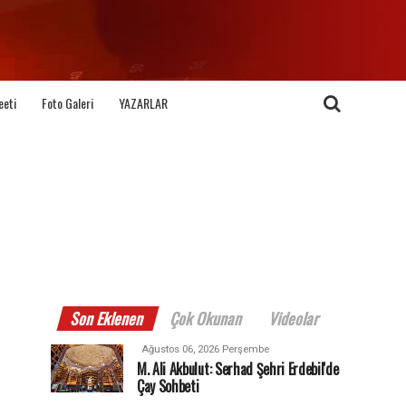
eeti
Foto Galeri
YAZARLAR
Son Eklenen
Çok Okunan
Videolar
Ağustos 06, 2026 Perşembe
M. Ali Akbulut: Serhad Şehri Erdebil'de
Çay Sohbeti