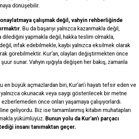
naya dönüşebilir.
a onaylatmaya çalışmak değil, vahyin rehberliğinde
ırmaktır
. Bu da başarıyı yalnızca kazanmakla değil,
dilediğini yapmakla değil, hakka teslim olmakla,
değil, infak edebilmekle, kaybı yalnızca eksilmek olarak
arak görebilmektir. Kur’an, olayları değiştirmekten önce
r şuur sunar. Vahyin ışığıyla değişen her bakış, zamanla
en büyük açmazlardan biri, Kur’an'ı hayatı tefsir eden ve
p yalnızca okunacak veya saygı gösterilecek bir metne
i ezberlemeden önce onları yaşamaya çalışıyorlardı.
âline geliyordu. Biz ise tamamlanmış kitabın muhatapları
utmakla yükümlüyüz.
Bunun yolu da Kur'an'ı parçacı
ediği insanı tanımaktan geçer.