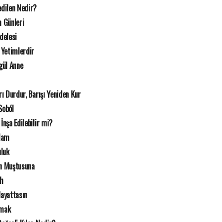
dilen Nedir?
 Günleri
delesi
 Yetimlerdir
gül Anne
rı Durdur, Barışı Yeniden Kur
Soból
İnşa Edilebilir mi?
Adam
uluk
n Muştusuna
ah
Hayattasın
rmak