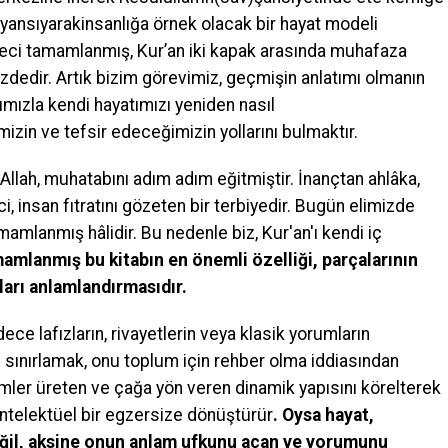
ansıyarakinsanlığa örnek olacak bir hayat modeli
eci tamamlanmış, Kur’an iki kapak arasında muhafaza
zdedir. Artık bizim görevimiz, geçmişin anlatımı olmanın
ızla kendi hayatımızı yeniden nasıl
izin ve tefsir edeceğimizin yollarını bulmaktır.
lah, muhatabını adım adım eğitmiştir. İnançtan ahlâka,
 insan fıtratını gözeten bir terbiyedir. Bugün elimizde
amlanmış hâlidir. Bu nedenle biz, Kur'an'ı kendi iç
mlanmış bu kitabın en önemli özelliği, parçalarının
arı anlamlandırmasıdır.
ce lafızların, rivayetlerin veya klasik yorumların
iyle sınırlamak, onu toplum için rehber olma iddiasından
mler üreten ve çağa yön veren dinamik yapısını körelterek
entelektüel bir egzersize dönüştürür
. Oysa hayat,
 değil, aksine onun anlam ufkunu açan ve yorumunu