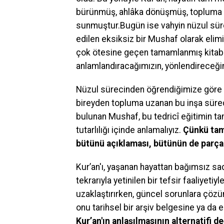
bürünmüş, ahlâka dönüşmüş, topluma y
sunmuştur.Bugün ise vahyin nüzul sür
edilen eksiksiz bir Mushaf olarak elimi
çok ötesine geçen tamamlanmış kitabım
anlamlandıracağımızın, yönlendireceğim
Nüzul sürecinden öğrendiğimize göre Al
bireyden topluma uzanan bu inşa süreci,
bulunan Mushaf, bu tedricî eğitimin tam
tutarlılığı içinde anlamalıyız.
Çünkü tama
bütünü açıklaması, bütünün de parçal
Kur’an'ı, yaşanan hayattan bağımsız sade
tekrarıyla yetinilen bir tefsir faaliyet
uzaklaştırırken, güncel sorunlara çözü
onu tarihsel bir arşiv belgesine ya da 
Kur’an'ın anlaşılmasının alternatifi