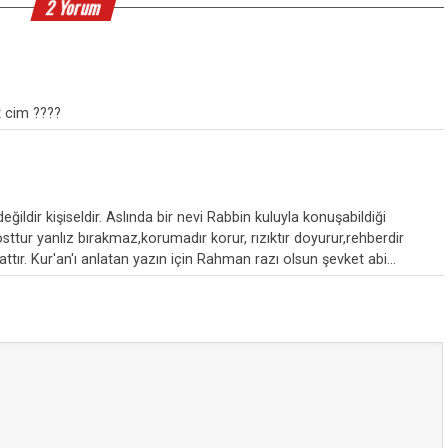
2 Yorum
t cim ????
ğildir kişiseldir. Aslında bir nevi Rabbin kuluyla konuşabildiği
r,dosttur yanlız bırakmaz,korumadır korur, rızıktır doyurur,rehberdir
hattır. Kur'an'ı anlatan yazın için Rahman razı olsun şevket abi...