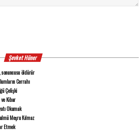
Şevket Hüner
, sonuncusu öldürür
zlumların Cerrahı
ğü Çelişki
r ve Kibar
yatı Okumak
Zulmü Meşru Kılmaz
rar Etmek