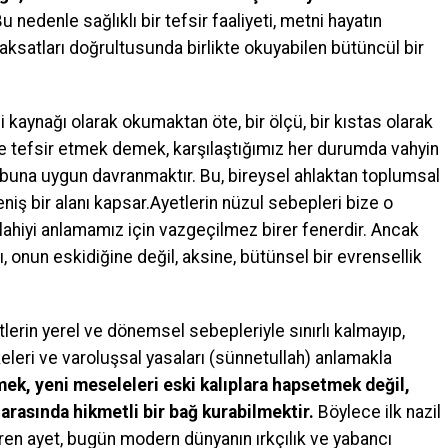
u nedenle sağlıklı bir tefsir faaliyeti, metni hayatın
maksatları doğrultusunda birlikte okuyabilen bütüncül bir
gi kaynağı olarak okumaktan öte, bir ölçü, bir kıstas olarak
ile tefsir etmek demek, karşılaştığımız her durumda vahyin
 buna uygun davranmaktır. Bu, bireysel ahlaktan toplumsal
iş bir alanı kapsar.Ayetlerin nüzul sebepleri bize o
ilahiyi anlamamız için vazgeçilmez birer fenerdir. Ancak
 onun eskidiğine değil, aksine, bütünsel bir evrensellik
tlerin yerel ve dönemsel sebepleriyle sınırlı kalmayıp,
ilkeleri ve varoluşsal yasaları (sünnetullah) anlamakla
tmek, yeni meseleleri eski kalıplara hapsetmek değil,
arasında hikmetli bir bağ kurabilmektir.
Böylece ilk nazil
iren ayet, bugün modern dünyanın ırkçılık ve yabancı