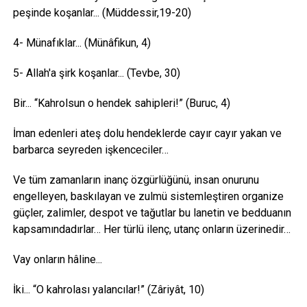
peşinde koşanlar... (Müddessir,19-20)
4- Münafıklar... (Münâfikun, 4)
5- Allah'a şirk koşanlar... (Tevbe, 30)
Bir... “Kahrolsun o hendek sahipleri!” (Buruc, 4)
İman edenleri ateş dolu hendeklerde cayır cayır yakan ve
barbarca seyreden işkenceciler…
Ve tüm zamanların inanç özgürlüğünü, insan onurunu
engelleyen, baskılayan ve zulmü sistemleştiren organize
güçler, zalimler, despot ve tağutlar bu lanetin ve bedduanın
kapsamındadırlar… Her türlü ilenç, utanç onların üzerinedir…
Vay onların hâline...
İki... “O kahrolası yalancılar!” (Zâriyât, 10)