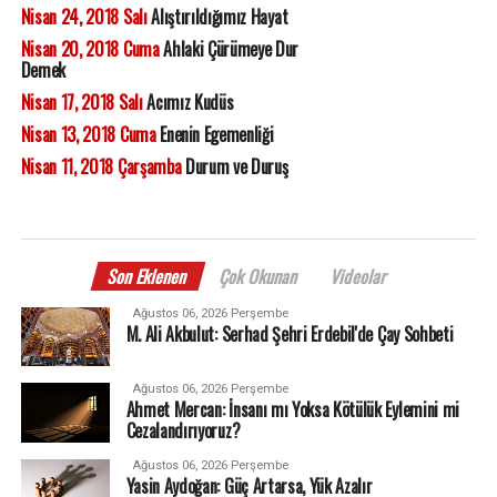
Nisan 24, 2018 Salı
Alıştırıldığımız Hayat
Nisan 20, 2018 Cuma
Ahlaki Çürümeye Dur
Demek
Nisan 17, 2018 Salı
Acımız Kudüs
Nisan 13, 2018 Cuma
Enenin Egemenliği
Nisan 11, 2018 Çarşamba
Durum ve Duruş
Son Eklenen
Çok Okunan
Videolar
Ağustos 06, 2026 Perşembe
M. Ali Akbulut: Serhad Şehri Erdebil'de Çay Sohbeti
Ağustos 06, 2026 Perşembe
Ahmet Mercan: İnsanı mı Yoksa Kötülük Eylemini mi
Cezalandırıyoruz?
Ağustos 06, 2026 Perşembe
Yasin Aydoğan: Güç Artarsa, Yük Azalır