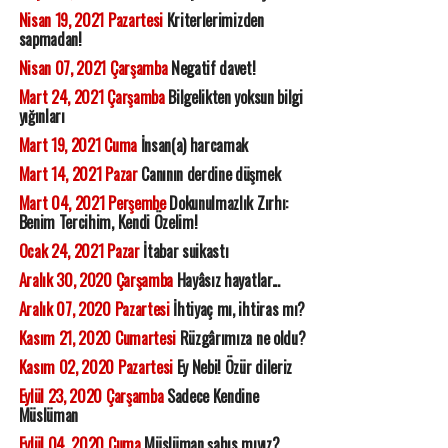
Nisan 19, 2021 Pazartesi
Kriterlerimizden
sapmadan!
Nisan 07, 2021 Çarşamba
Negatif davet!
Mart 24, 2021 Çarşamba
Bilgelikten yoksun bilgi
yığınları
Mart 19, 2021 Cuma
İnsan(a) harcamak
Mart 14, 2021 Pazar
Canının derdine düşmek
Mart 04, 2021 Perşembe
Dokunulmazlık Zırhı:
Benim Tercihim, Kendi Özelim!
Ocak 24, 2021 Pazar
İtabar suikastı
Aralık 30, 2020 Çarşamba
Hayâsız hayatlar...
Aralık 07, 2020 Pazartesi
İhtiyaç mı, ihtiras mı?
Kasım 21, 2020 Cumartesi
Rüzgârımıza ne oldu?
Kasım 02, 2020 Pazartesi
Ey Nebi! Özür dileriz
Eylül 23, 2020 Çarşamba
Sadece Kendine
Müslüman
Eylül 04, 2020 Cuma
Müslüman şahıs mıyız?