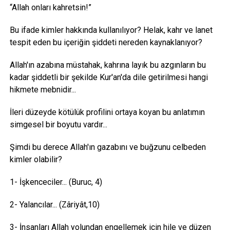
“Allah onları kahretsin!”
Bu ifade kimler hakkında kullanılıyor? Helak, kahr ve lanet
tespit eden bu içeriğin şiddeti nereden kaynaklanıyor?
Allah'ın azabına müstahak, kahrına layık bu azgınların bu
kadar şiddetli bir şekilde Kur'an'da dile getirilmesi hangi
hikmete mebnidir...
İleri düzeyde kötülük profilini ortaya koyan bu anlatımın
simgesel bir boyutu vardır...
Şimdi bu derece Allah'ın gazabını ve buğzunu celbeden
kimler olabilir?
1- İşkenceciler... (Buruc, 4)
2- Yalancılar... (Zâriyât,10)
3- İnsanları Allah yolundan engellemek için hile ve düzen