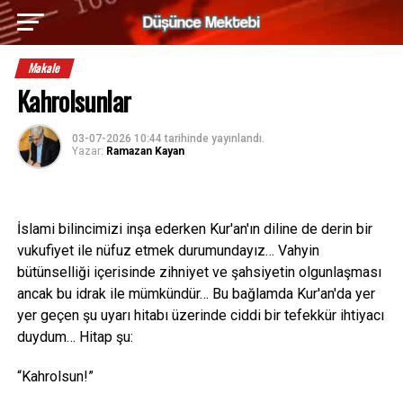
Makale
Kahrolsunlar
03-07-2026 10:44
tarihinde yayınlandı.
Yazar:
Ramazan Kayan
İslami bilincimizi inşa ederken Kur'an'ın diline de derin bir
vukufiyet ile nüfuz etmek durumundayız… Vahyin
bütünselliği içerisinde zihniyet ve şahsiyetin olgunlaşması
ancak bu idrak ile mümkündür… Bu bağlamda Kur'an'da yer
yer geçen şu uyarı hitabı üzerinde ciddi bir tefekkür ihtiyacı
duydum… Hitap şu:
“Kahrolsun!”