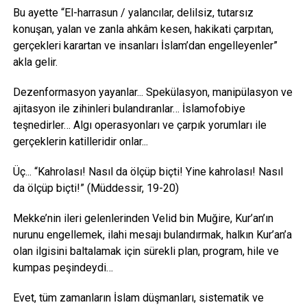
Bu ayette “El-harrasun / yalancılar, delilsiz, tutarsız
konuşan, yalan ve zanla ahkâm kesen, hakikati çarpıtan,
gerçekleri karartan ve insanları İslam’dan engelleyenler”
akla gelir.
Dezenformasyon yayanlar... Spekülasyon, manipülasyon ve
ajitasyon ile zihinleri bulandıranlar… İslamofobiye
teşnedirler… Algı operasyonları ve çarpık yorumları ile
gerçeklerin katilleridir onlar...
Üç... “Kahrolası! Nasıl da ölçüp biçti! Yine kahrolası! Nasıl
da ölçüp biçti!” (Müddessir, 19-20)
Mekke’nin ileri gelenlerinden Velid bin Muğire, Kur’an’ın
nurunu engellemek, ilahi mesajı bulandırmak, halkın Kur’an’a
olan ilgisini baltalamak için sürekli plan, program, hile ve
kumpas peşindeydi…
Evet, tüm zamanların İslam düşmanları, sistematik ve