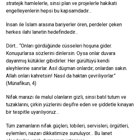
stratejik hamlelerle, sinsi plan ve projelerle hakikati
engelleyenlerin hepsi bu kapsamdadır…
İnsan ile İslam arasına bariyerler ören, perdeler çeken
herkes ilahi lanetin hedefindedir...
Dört... “Onları gördüğünde cüsseleri hoşuna gider.
Konuşurlarsa sözlerini dinlersin. Oysa onlar duvara
dayanmış kütükler gibidirler. Her gürültüyü kendi
aleyhlerine sanırlar. Asıl düşman onlardır; onlardan sakın.
Allah onları kahretsin! Nasıl da haktan çevriliyorlar.”
(Münafikun, 4)
Nifak marazı ile malul olanların gizli, sinsi batıl tutum ve
tuzaklarını, çirkin yüzlerini deşifre eden ve şiddetle kınayan
bir tespitle uyarılıyoruz…
Tüm zamanların nifak güçleri, lobileri, servisleri, örgütleri,
eylemleri, nazarı dikkatimize sunuluyor… Bu lanet