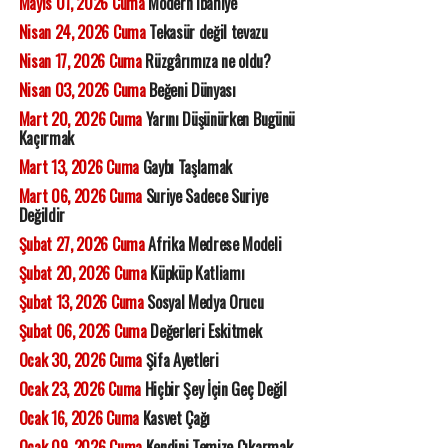
Mayıs 01, 2026 Cuma
Modern ibahiye
Nisan 24, 2026 Cuma
Tekasür değil tevazu
Nisan 17, 2026 Cuma
Rüzgârımıza ne oldu?
Nisan 03, 2026 Cuma
Beğeni Dünyası
Mart 20, 2026 Cuma
Yarını Düşünürken Bugünü
Kaçırmak
Mart 13, 2026 Cuma
Gaybı Taşlamak
Mart 06, 2026 Cuma
Suriye Sadece Suriye
Değildir
Şubat 27, 2026 Cuma
Afrika Medrese Modeli
Şubat 20, 2026 Cuma
Küpküp Katliamı
Şubat 13, 2026 Cuma
Sosyal Medya Orucu
Şubat 06, 2026 Cuma
Değerleri Eskitmek
Ocak 30, 2026 Cuma
Şifa Ayetleri
Ocak 23, 2026 Cuma
Hiçbir Şey İçin Geç Değil
Ocak 16, 2026 Cuma
Kasvet Çağı
Ocak 09, 2026 Cuma
Kendini Temize Çıkarmak