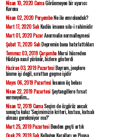
Nisan 10, 2020 Cuma
Görünmeyen bir uyarıcı:
Korona
Nisan 02, 2020 Perşembe
Ne ile emrolunduk?
Mart 17, 2020 Salı
Kudüs imanın sıla-i rahimidir
Mart 01, 2020 Pazar
Anormalin normalleşmesi
Şubat 11, 2020 Salı
Depremin bana hatırlattıkları
Temmuz 03, 2019 Çarşamba
Mursi hücreden
Hüda'ya nasıl yürünür, bizlere gösterdi
Haziran 03, 2019 Pazartesi
Bayram, jeeplere
binme işi değil, sırattan geçme işidir
Mayıs 06, 2019 Pazartesi
İnsanın üç belası
Nisan 22, 2019 Pazartesi
Şeytangillere fırsat
vermeyelim...
Nisan 12, 2019 Cuma
Seçim de özgürüz ancak
sonuçta kuluz 'Seçimimizin kriteri, kıstası, kutsalı
olması gerekmiyor mu?'
Mart 25, 2019 Pazartesi
Benden geçti artık
Ocak 29, 2019 Salı
Kulluğun Kuralları ve Piyasa