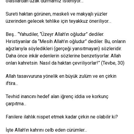
olasılardan uzak durmamız isteniyor…
Sureti haktan görünen, maskeli ve makyajlı yüzler
üzerinden gelecek tehlike için teyakkuz öneriliyor…
Beş... “Yahudiler, “Üzeyr Allah'ın oğludur” dediler.
Hıristiyanlar da “Mesih Allah'ın oğludur” dediler. Bu, onların
ağızlarıyla söyledikleri (gerçeği yansıtmayan) sözleridir.
Daha önce inkâr edenlerin sözlerine benzetiyorlar. Allah
onları kahretsin. Nasıl da haktan çevriliyorlar!” (Tevbe, 30)
Allah tasavvuruna yönelik en büyük zulüm ve en çirkin
iftira...
Tevhid inancını hedef alan iğrenç iddia ve korkunç
çarpıtma...
Fanilere ilahlık nispet etmek kadar çirkin ne olabilir ki?
İşte Allah'ın kahrını celb eden cürümler...