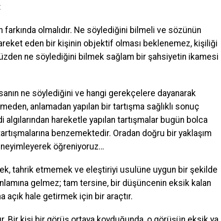
:
 farkında olmalıdır. Ne söylediğini bilmeli ve sözünün
areket eden bir kişinin objektif olması beklenemez, kişiliği
zden ne söylediğini bilmek sağlam bir şahsiyetin ikamesi
 insanın ne söylediğini ve hangi gerekçelere dayanarak
lemeden, anlamadan yapılan bir tartışma sağlıklı sonuç
 algılarından hareketle yapılan tartışmalar bugün bolca
artışmalarına benzemektedir. Oradan doğru bir yaklaşım
deneyimleyerek öğreniyoruz…
, tahrik etmemek ve eleştiriyi usulüne uygun bir şekilde
 anlamına gelmez; tam tersine, bir düşüncenin eksik kalan
açık hale getirmek için bir araçtır.
. Bir kişi bir görüş ortaya koyduğunda, o görüşün eksik ya