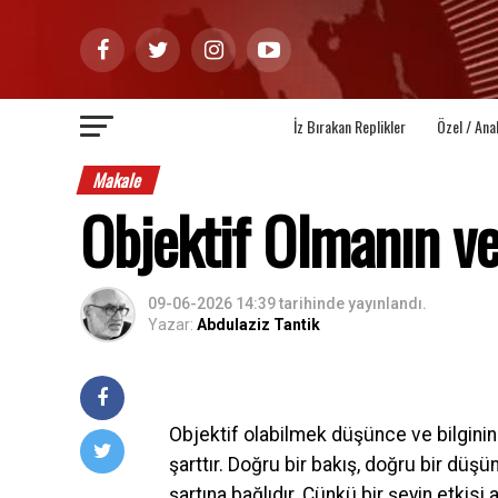
İz Bırakan Replikler
Özel / Ana
Makale
Objektif Olmanın v
09-06-2026 14:39
tarihinde yayınlandı.
Yazar:
Abdulaziz Tantik
Objektif olabilmek düşünce ve bilginin
şarttır. Doğru bir bakış, doğru bir düş
şartına bağlıdır. Çünkü bir şeyin etki