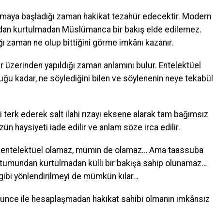
maya başladığı zaman hakikat tezahür edecektir. Modern
dan kurtulmadan Müslümanca bir bakış elde edilemez.
ı zaman ne olup bittiğini görme imkânı kazanır.
r üzerinden yapıldığı zaman anlamını bulur. Entelektüel
uğu kadar, ne söylediğini bilen ve söylenenin neye tekabül
 terk ederek salt ilahi rızayı eksene alarak tam bağımsız
zün haysiyeti iade edilir ve anlam söze irca edilir.
an entelektüel olamaz, mümin de olamaz… Ama taassuba
utumundan kurtulmadan külli bir bakışa sahip olunamaz…
gibi yönlendirilmeyi de mümkün kılar…
nce ile hesaplaşmadan hakikat sahibi olmanın imkânsız