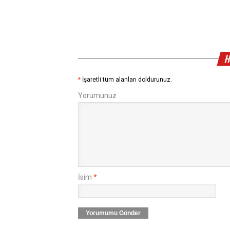
H
*
İşaretli tüm alanları doldurunuz.
Yorumunuz
İsim
*
Yorumumu Gönder