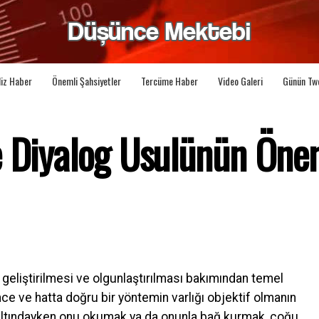
liz Haber
Önemli Şahsiyetler
Tercüme Haber
Video Galeri
Günün Tw
e Diyalog Usulünün Öne
 geliştirilmesi ve olgunlaştırılması bakımından temel
ünce ve hatta doğru bir yöntemin varlığı objektif olmanın
si altındayken onu okumak ya da onunla bağ kurmak, çoğu