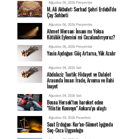
Ağustos 06, 2026 Perşembe
M. Ali Akbulut: Serhad Şehri Erdebil'de
Çay Sohbeti
Ağustos 06, 2026 Perşembe
Ahmet Mercan: İnsanı mı Yoksa
Kötülük Eylemini mi Cezalandırıyoruz?
Ağustos 06, 2026 Perşembe
Yasin Aydoğan: Güç Artarsa, Yük Azalır
Ağustos 04, 2026 Salı
Abdulaziz Tantik: Hidayet ve Dalalet
Arasında İnsan: İrade, Arınma ve İlahi
İnayet
Ağustos 04, 2026 Salı
Bosna Hersek'ten hareket eden
"Filistin Konvoyu" Ankara'ya ulaştı
Ağustos 03, 2026 Pazartesi
Suat Erdoğan: Kur’an-Sünnet Işığında
Suç-Ceza Uygunluğu