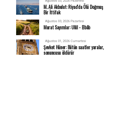
Ağustos 03, 2026 Pazartesi
M. Ali Akbulut: Riyad'da Ölü Doğmuş
Bir İttifak
Ağustos 03, 2026 Pazartesi
Murat Sayımlar: Ulûl - Elbâb
Ağustos 01, 2026 Cumartesi
Şevket Hüner: Bütün saatler yaralar,
sonuncusu öldürür