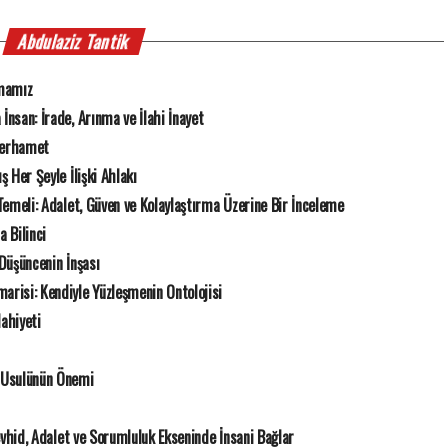
Abdulaziz Tantik
mamız
İnsan: İrade, Arınma ve İlahi İnayet
 Merhamet
ş Her Şeyle İlişki Ahlakı
k Temeli: Adalet, Güven ve Kolaylaştırma Üzerine Bir İnceleme
 Bilinci
 Düşüncenin İnşası
risi: Kendiyle Yüzleşmenin Ontolojisi
Mahiyeti
 Usulünün Önemi
Tevhid, Adalet ve Sorumluluk Ekseninde İnsani Bağlar