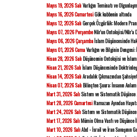
Mayıs 19, 2026 Salı
Varlığın Teminatı ve Olgunlaşm
Mayıs 16, 2026 Cumartesi
Gök kubbenin altında
Mayıs 12, 2026 Salı
Gerçek Özgürlük: Modern Prang
Mayıs 07, 2026 Perşembe
Nûr'un Ontolojisi/Nûr'a 
Mayıs 06, 2026 Çarşamba
İslam Düşüncesinde Hak 
Mayıs 01, 2026 Cuma
Varlığın ve Bilginin Dengesi: 
Nisan 28, 2026 Salı
Düşüncenin Ontolojisi ve İslami
Nisan 21, 2026 Salı
İslam Düşüncesinde Doktrinleş
Nisan 14, 2026 Salı
Aradalık Çıkmazından Şahsiyetin
Nisan 07, 2026 Salı
Bilinçten Şuura: İnsanın Anlam
Mart 31, 2026 Salı
Sistem ve Sistematik Düşünce A
Mart 28, 2026 Cumartesi
Ramazan Ayından Hayata
Mart 24, 2026 Salı
Sistem ve Sistematik Düşünce 
Mart 17, 2026 Salı
Mümin Olma Vasfı ve Düşünce İl
Mart 10, 2026 Salı
Abd - İsrail ve İran Savaşının G