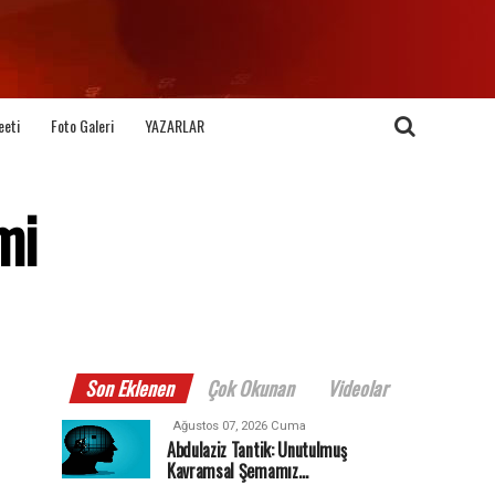
eeti
Foto Galeri
YAZARLAR
mi
Son Eklenen
Çok Okunan
Videolar
Ağustos 07, 2026 Cuma
Abdulaziz Tantik: Unutulmuş
Kavramsal Şemamız…