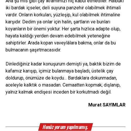
Aha şu mis gibi çay ikramımızı hiç kabul etmediler. Halbuki
iki bardak içseler, deli suyuna panzehir olabilmek ihtimali
vardır. Onların korkuları, yüzleşip, kul olabilmek ihtimaline
karşıdır. Dedim ya onlar için halin, şartların ve bunları
koyanların bir önemi yoktur. Her şarta hızlıca adapte olup,
hayata kaldığı yerden devam edebilmek yeteneğine
sahiptirler. Arada kopan vaveylâlara bakma, onlar da bu
bulmacanın şaşırtmacasıdır.
Dinlediğiniz kadar konuşurum demişti ya, baktık bizim de
kafamız karışıp, içimiz bulanmaya başladı, üstelik çay
doldurup, önümüze de koydu... Bardaklara dokunmadan,
aceleyle kalktık o masadan. Cemaatten kopmak; dışlanıp,
yalnız kalmak endişesi inceden bir korkutmadı değil.
Murat SAYIMLAR
Henüz yorum yapılmamış.