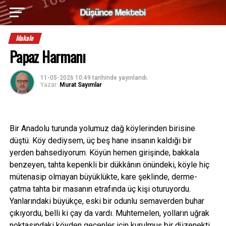
Makale
Papaz Harmanı
11-05-2026 10:49
tarihinde yayınlandı.
Yazar:
Murat Sayımlar
Bir Anadolu turunda yolumuz dağ köylerinden birisine
düştü. Köy dediysem, üç beş hane insanın kaldığı bir
yerden bahsediyorum. Köyün hemen girişinde, bakkala
benzeyen, tahta kepenkli bir dükkânın önündeki, köyle hiç
mütenasip olmayan büyüklükte, kare şeklinde, derme-
çatma tahta bir masanın etrafında üç kişi oturuyordu.
Yanlarındaki büyükçe, eski bir odunlu semaverden buhar
çıkıyordu, belli ki çay da vardı. Muhtemelen, yolların uğrak
noktasındaki köyden geçenler için kurulmuş bir düzenekti