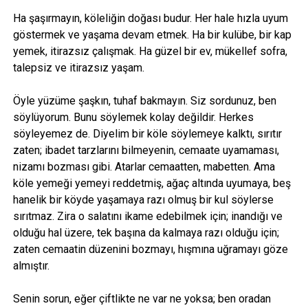
Ha şaşırmayın, köleliğin doğası budur. Her hale hızla uyum
göstermek ve yaşama devam etmek. Ha bir kulübe, bir kap
yemek, itirazsız çalışmak. Ha güzel bir ev, mükellef sofra,
talepsiz ve itirazsız yaşam.
Öyle yüzüme şaşkın, tuhaf bakmayın. Siz sordunuz, ben
söylüyorum. Bunu söylemek kolay değildir. Herkes
söyleyemez de. Diyelim bir köle söylemeye kalktı, sırıtır
zaten; ibadet tarzlarını bilmeyenin, cemaate uyamaması,
nizamı bozması gibi. Atarlar cemaatten, mabetten. Ama
köle yemeği yemeyi reddetmiş, ağaç altında uyumaya, beş
hanelik bir köyde yaşamaya razı olmuş bir kul söylerse
sırıtmaz. Zira o salatını ikame edebilmek için; inandığı ve
olduğu hal üzere, tek başına da kalmaya razı olduğu için;
zaten cemaatin düzenini bozmayı, hışmına uğramayı göze
almıştır.
Senin sorun, eğer çiftlikte ne var ne yoksa; ben oradan