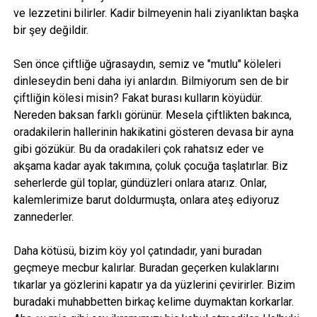
ve lezzetini bilirler. Kadir bilmeyenin hali ziyanlıktan başka
bir şey değildir.
Sen önce çiftliğe uğrasaydın, semiz ve "mutlu" köleleri
dinleseydin beni daha iyi anlardın. Bilmiyorum sen de bir
çiftliğin kölesi misin? Fakat burası kulların köyüdür.
Nereden baksan farklı görünür. Mesela çiftlikten bakınca,
oradakilerin hallerinin hakikatini gösteren devasa bir ayna
gibi gözükür. Bu da oradakileri çok rahatsız eder ve
akşama kadar ayak takımına, çoluk çocuğa taşlatırlar. Biz
seherlerde gül toplar, gündüzleri onlara atarız. Onlar,
kalemlerimize barut doldurmuşta, onlara ateş ediyoruz
zannederler.
Daha kötüsü, bizim köy yol çatındadır, yani buradan
geçmeye mecbur kalırlar. Buradan geçerken kulaklarını
tıkarlar ya gözlerini kapatır ya da yüzlerini çevirirler. Bizim
buradaki muhabbetten birkaç kelime duymaktan korkarlar.