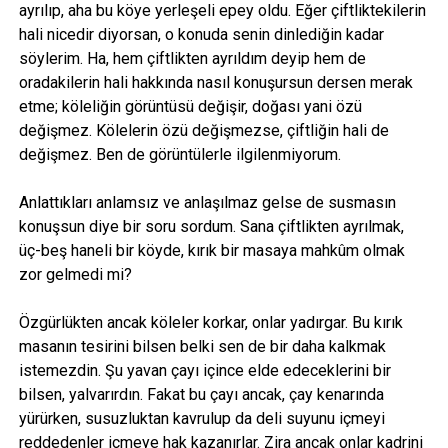
ayrılıp, aha bu köye yerleşeli epey oldu. Eğer çiftliktekilerin
hali nicedir diyorsan, o konuda senin dinlediğin kadar
söylerim. Ha, hem çiftlikten ayrıldım deyip hem de
oradakilerin hali hakkında nasıl konuşursun dersen merak
etme; köleliğin görüntüsü değişir, doğası yani özü
değişmez. Kölelerin özü değişmezse, çiftliğin hali de
değişmez. Ben de görüntülerle ilgilenmiyorum.
Anlattıkları anlamsız ve anlaşılmaz gelse de susmasın
konuşsun diye bir soru sordum. Sana çiftlikten ayrılmak,
üç-beş haneli bir köyde, kırık bir masaya mahkûm olmak
zor gelmedi mi?
Özgürlükten ancak köleler korkar, onlar yadırgar. Bu kırık
masanın tesirini bilsen belki sen de bir daha kalkmak
istemezdin. Şu yavan çayı içince elde edeceklerini bir
bilsen, yalvarırdın. Fakat bu çayı ancak, çay kenarında
yürürken, susuzluktan kavrulup da deli suyunu içmeyi
reddedenler içmeye hak kazanırlar. Zira ancak onlar kadrini