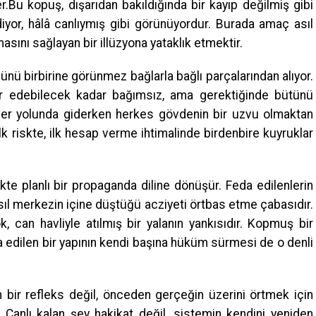
.Bu kopuş, dışarıdan bakıldığında bir kayıp değilmiş gibi
diyor, hâlâ canlıymış gibi görünüyordur. Burada amaç asıl
sını sağlayan bir illüzyona yataklık etmektir.
nü birbirine görünmez bağlarla bağlı parçalarından alıyor.
âr edebilecek kadar bağımsız, ama gerektiğinde bütünü
İşler yolunda giderken herkes gövdenin bir uzvu olmaktan
lk riskte, ilk hesap verme ihtimalinde birdenbire kuyruklar
te planlı bir propaganda diline dönüşür. Feda edilenlerin
 asıl merkezin içine düştüğü acziyeti örtbas etme çabasıdır.
 can havliyle atılmış bir yalanın yankısıdır. Kopmuş bir
 edilen bir yapının kendi başına hüküm sürmesi de o denli
on bir refleks değil, önceden gerçeğin üzerini örtmek için
 Canlı kalan şey hakikat değil, sistemin kendini yeniden