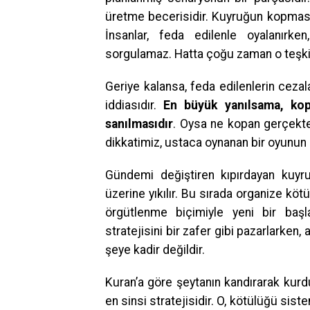
üretme becerisidir. Kuyruğun kopması
İnsanlar, feda edilenle oyalanırke
sorgulamaz. Hatta çoğu zaman o teşkila
Geriye kalansa, feda edilenlerin cezal
iddiasıdır.
En büyük yanılsama, ko
sanılmasıdır
. Oysa ne kopan gerçek
dikkatimiz, ustaca oynanan bir oyunun i
Gündemi değiştiren kıpırdayan kuyruk
üzerine yıkılır. Bu sırada organize köt
örgütlenme biçimiyle yeni bir başl
stratejisini bir zafer gibi pazarlarken,
şeye kadir değildir.
Kuran’a göre şeytanın kandırarak kurdu
en sinsi stratejisidir. O, kötülüğü siste