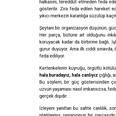
halkasını, tereddüt etmeden feda eder
gösterilir. Zira feda edilen hareket e
yıkıcı merkezin karanlığa süzülüp kaçma
Şeytani bir organizasyon düşünün, gücü
Her parça, bütüne ait olduğunu ink
koruyacak kadar da birbirine bağlı. 
gurur duyuyor. Ama ilk ciddi sınavda, i
feda ediliyor.
Kertenkelenin kuyruğu, örgütlü kötülük
hala buradayız, hala canlıyız
çığlığı,
Bu söylem, bir güç gösterisinden çok,
uzvun yaşaması nasıl imkansızsa, feda
gerçek dışıdır.
İzleyeni yanıltan bu sahte canlılık, s
planlanmış senaryonun bir parçasıdır.