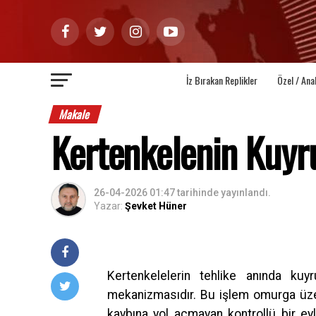
İz Bırakan Replikler
Özel / Ana
Makale
Kertenkelenin Kuyr
26-04-2026 01:47
tarihinde yayınlandı.
Yazar:
Şevket Hüner
Kertenkelelerin tehlike anında kuyr
mekanizmasıdır. Bu işlem omurga üzer
kaybına yol açmayan kontrollü bir eyle