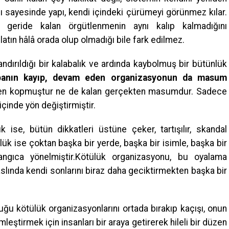
 sayesinde yapı, kendi içindeki çürümeyi görünmez kılar.
n, geride kalan örgütlenmenin aynı kalıp kalmadığını
tın hâlâ orada olup olmadığı bile fark edilmez.
andırıldığı bir kalabalık ve ardında kaybolmuş bir bütünlük
panın kayıp, devam eden organizasyonun da masum
ten kopmuştur ne de kalan gerçekten masumdur. Sadece
çinde yön değiştirmiştir.
 ise, bütün dikkatleri üstüne çeker, tartışılır, skandal
ülük ise çoktan başka bir yerde, başka bir isimle, başka bir
angıca yönelmiştir.Kötülük organizasyonu, bu oyalama
 aslında kendi sonlarını biraz daha geciktirmekten başka bir
ğu kötülük organizasyonlarını ortada bırakıp kaçışı, onun
mleştirmek için insanları bir araya getirerek hileli bir düzen