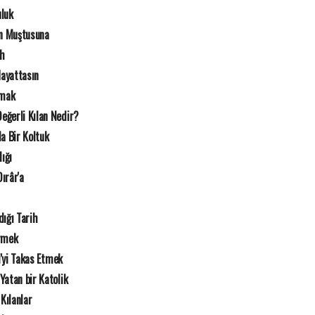
uluk
n Muştusuna
ah
Hayattasın
rmak
eğerli Kılan Nedir?
a Bir Koltuk
lığı
ırâr'a
dığı Tarih
örmek
i'yi Takas Etmek
atan bir Katolik
Kılanlar