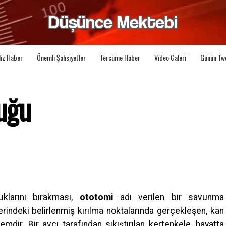
liz Haber
Önemli Şahsiyetler
Tercüme Haber
Video Galeri
Günün Tw
uğu
uklarını bırakması,
ototomi
adı verilen bir savunma
indeki belirlenmiş kırılma noktalarında gerçekleşen, kan
mdir. Bir avcı tarafından sıkıştırılan kertenkele, hayatta