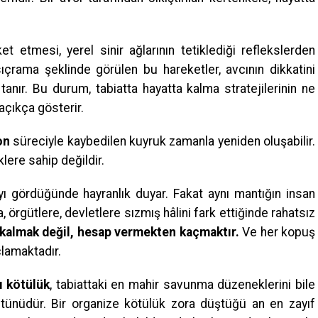
 etmesi, yerel sinir ağlarının tetiklediği reflekslerden
sıçrama şeklinde görülen bu hareketler, avcının dikkatini
anır. Bu durum, tabiatta hayatta kalma stratejilerinin ne
açıkça gösterir.
on
süreciyle kaybedilen kuyruk zamanla yeniden oluşabilir.
klere sahip değildir.
yı gördüğünde hayranlık duyar. Fakat aynı mantığın insan
a, örgütlere, devletlere sızmış hâlini fark ettiğinde rahatsız
kalmak değil, hesap vermekten kaçmaktır.
Ve her kopuş
çlamaktadır.
ı kötülük
, tabiattaki en mahir savunma düzeneklerini bile
bütünüdür. Bir organize kötülük zora düştüğü an en zayıf