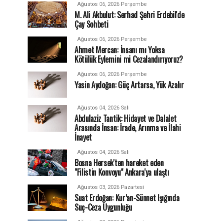
Ağustos 06, 2026 Perşembe
M. Ali Akbulut: Serhad Şehri Erdebil'de
Çay Sohbeti
Ağustos 06, 2026 Perşembe
Ahmet Mercan: İnsanı mı Yoksa
Kötülük Eylemini mi Cezalandırıyoruz?
Ağustos 06, 2026 Perşembe
Yasin Aydoğan: Güç Artarsa, Yük Azalır
Ağustos 04, 2026 Salı
Abdulaziz Tantik: Hidayet ve Dalalet
Arasında İnsan: İrade, Arınma ve İlahi
İnayet
Ağustos 04, 2026 Salı
Bosna Hersek'ten hareket eden
"Filistin Konvoyu" Ankara'ya ulaştı
Ağustos 03, 2026 Pazartesi
Suat Erdoğan: Kur’an-Sünnet Işığında
Suç-Ceza Uygunluğu