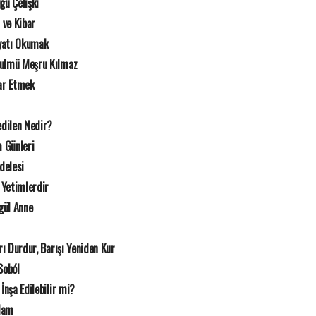
ğü Çelişki
r ve Kibar
yatı Okumak
Zulmü Meşru Kılmaz
rar Etmek
dilen Nedir?
 Günleri
delesi
 Yetimlerdir
gül Anne
rı Durdur, Barışı Yeniden Kur
Soból
İnşa Edilebilir mi?
Adam