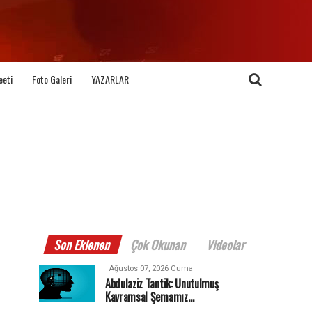
eeti
Foto Galeri
YAZARLAR
Son Eklenen
Çok Okunan
Videolar
Ağustos 07, 2026 Cuma
Abdulaziz Tantik: Unutulmuş
Kavramsal Şemamız…