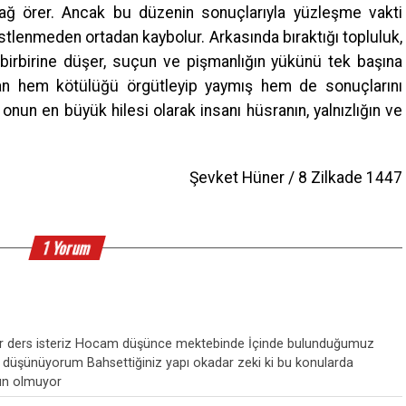
ir ağ örer. Ancak bu düzenin sonuçlarıyla yüzleşme vakti
stlenmeden ortadan kaybolur. Arkasında bıraktığı topluluk,
 birbirine düşer, suçun ve pişmanlığın yükünü tek başına
tan hem kötülüğü örgütleyip yaymış hem de sonuçlarını
nun en büyük hilesi olarak insanı hüsranın, yalnızlığın ve
Şevket Hüner / 8 Zilkade 1447
1 Yorum
u bir ders isteriz Hocam düşünce mektebinde İçinde bulunduğumuz
u düşünüyorum Bahsettiğiniz yapı okadar zeki ki bu konularda
n olmuyor