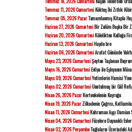
Temmuz 18, 2026 Cumartesi
Kuşun Tellerden Ördü
Temmuz 11, 2026 Cumartesi
Kökteş İki Zıtlık: Kibi
Temmuz 05, 2026 Pazar
Tamamlanmış Kitapla Ha
Haziran 27, 2026 Cumartesi
Bir Zulüm Başka Bir 
Haziran 20, 2026 Cumartesi
Kölelikten Kulluğa Fi
Haziran 13, 2026 Cumartesi
Hayde bre
Haziran 06, 2026 Cumartesi
Arafat Gününde Vakfe
Mayıs 23, 2026 Cumartesi
Şeytan Taşlanan Bayram
Mayıs 16, 2026 Cumartesi
Evliya ile Eşkıyanın Müca
Mayıs 09, 2026 Cumartesi
Yetimlerin Hamisi Yine
Mayıs 02, 2026 Cumartesi
Unutulmuş bir Gül Refi
Nisan 26, 2026 Pazar
Kertenkelenin Kuyruğu
Nisan 19, 2026 Pazar
Zilkadenin Çağrısı, Katliamla
Nisan 11, 2026 Cumartesi
Kahraman Aşçı Damian 
Nisan 04, 2026 Cumartesi
Füzelere Dayanıklı Evler 
Nisan 02, 2026 Perşembe
Tuğlaların Üzerindeki 