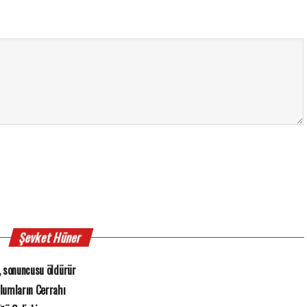
Şevket Hüner
, sonuncusu öldürür
zlumların Cerrahı