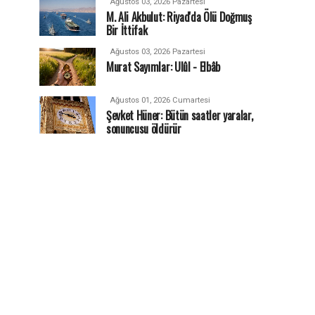
Ağustos 03, 2026 Pazartesi
M. Ali Akbulut: Riyad'da Ölü Doğmuş
Bir İttifak
Ağustos 03, 2026 Pazartesi
Murat Sayımlar: Ulûl - Elbâb
Ağustos 01, 2026 Cumartesi
Şevket Hüner: Bütün saatler yaralar,
sonuncusu öldürür