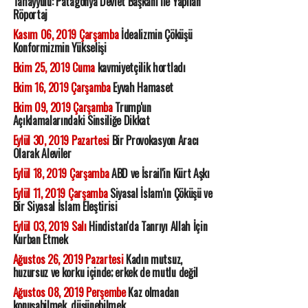
Tahayyülü: Patagonya Devlet Başkanı İle Yapılan
Röportaj
Kasım 06, 2019 Çarşamba
İdealizmin Çöküşü
Konformizmin Yükselişi
Ekim 25, 2019 Cuma
kavmiyetçilik hortladı
Ekim 16, 2019 Çarşamba
Eyvah Hamaset
Ekim 09, 2019 Çarşamba
Trump'un
Açıklamalarındaki Sinsiliğe Dikkat
Eylül 30, 2019 Pazartesi
Bir Provokasyon Aracı
Olarak Aleviler
Eylül 18, 2019 Çarşamba
ABD ve İsrail'in Kürt Aşkı
Eylül 11, 2019 Çarşamba
Siyasal İslam'ın Çöküşü ve
Bir Siyasal İslam Eleştirisi
Eylül 03, 2019 Salı
Hindistan'da Tanrıyı Allah İçin
Kurban Etmek
Ağustos 26, 2019 Pazartesi
Kadın mutsuz,
huzursuz ve korku içinde; erkek de mutlu değil
Ağustos 08, 2019 Perşembe
Kaz olmadan
konuşabilmek, düşünebilmek