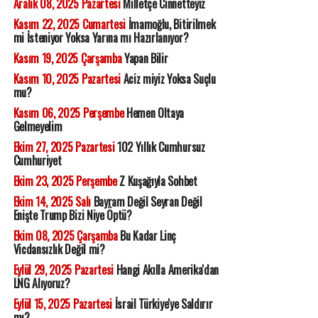
Aralık 08, 2025 Pazartesi
Milletçe Cinnetteyiz
Kasım 22, 2025 Cumartesi
İmamoğlu, Bitirilmek
mi İsteniyor Yoksa Yarına mı Hazırlanıyor?
Kasım 19, 2025 Çarşamba
Yapan Bilir
Kasım 10, 2025 Pazartesi
Aciz miyiz Yoksa Suçlu
mu?
Kasım 06, 2025 Perşembe
Hemen Oltaya
Gelmeyelim
Ekim 27, 2025 Pazartesi
102 Yıllık Cumhursuz
Cumhuriyet
Ekim 23, 2025 Perşembe
Z Kuşağıyla Sohbet
Ekim 14, 2025 Salı
Bayram Değil Seyran Değil
Enişte Trump Bizi Niye Öptü?
Ekim 08, 2025 Çarşamba
Bu Kadar Linç
Vicdansızlık Değil mi?
Eylül 29, 2025 Pazartesi
Hangi Akılla Amerika'dan
LNG Alıyoruz?
Eylül 15, 2025 Pazartesi
İsrail Türkiye'ye Saldırır
mı?