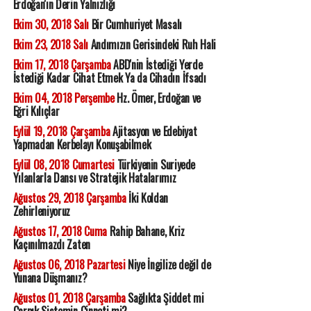
Erdoğan'ın Derin Yalnızlığı
Ekim 30, 2018 Salı
Bir Cumhuriyet Masalı
Ekim 23, 2018 Salı
Andımızın Gerisindeki Ruh Hali
Ekim 17, 2018 Çarşamba
ABD'nin İstediği Yerde
İstediği Kadar Cihat Etmek Ya da Cihadın İfsadı
Ekim 04, 2018 Perşembe
Hz. Ömer, Erdoğan ve
Eğri Kılıçlar
Eylül 19, 2018 Çarşamba
Ajitasyon ve Edebiyat
Yapmadan Kerbelayı Konuşabilmek
Eylül 08, 2018 Cumartesi
Türkiyenin Suriyede
Yılanlarla Dansı ve Stratejik Hatalarımız
Ağustos 29, 2018 Çarşamba
İki Koldan
Zehirleniyoruz
Ağustos 17, 2018 Cuma
Rahip Bahane, Kriz
Kaçınılmazdı Zaten
Ağustos 06, 2018 Pazartesi
Niye İngilize değil de
Yunana Düşmanız?
Ağustos 01, 2018 Çarşamba
Sağlıkta Şiddet mi