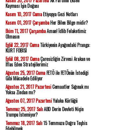
Kasım 20, 2017 Pazartesi
Ak Partinin Eksen
Kayması İşin Doğası
Kasım 10, 2017 Cuma
Etiyopya Gezi Notları
Kasım 01, 2017 Çarşamba
Her Bilen Bilge midir?
Ekim 11, 2017 Çarşamba
Aman! İdlib Felaketimiz
Olmasın
Eylül 22, 2017 Cuma
Türkiyenin Ayağındaki Pranga:
KÜRT FOBİSİ
Eylül 08, 2017 Cuma
Çaresizliğin Zirvesi Arakan ve
İflas Eden Stratejilerimiz
Ağustos 25, 2017 Cuma
FETÖ ile FETÖnün İstediği
Gibi Mücadele Ediliyor
Ağustos 21, 2017 Pazartesi
Cemaatler Sığınak mı
Yoksa Zindan mı?
Ağustos 07, 2017 Pazartesi
Yalaka Körlüğü
Temmuz 25, 2017 Salı
ABD Derin Devleti Niçin
Trumpu İstemiyor?
Temmuz 18, 2017 Salı
15 Temmuzu Doğru Teşhis
Edebilmek