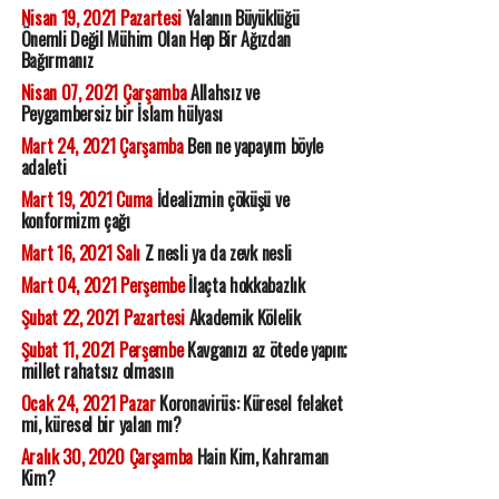
Nisan 19, 2021 Pazartesi
Yalanın Büyüklüğü
Önemli Değil Mühim Olan Hep Bir Ağızdan
Bağırmanız
Nisan 07, 2021 Çarşamba
Allahsız ve
Peygambersiz bir İslam hülyası
Mart 24, 2021 Çarşamba
Ben ne yapayım böyle
adaleti
Mart 19, 2021 Cuma
İdealizmin çöküşü ve
konformizm çağı
Mart 16, 2021 Salı
Z nesli ya da zevk nesli
Mart 04, 2021 Perşembe
İlaçta hokkabazlık
Şubat 22, 2021 Pazartesi
Akademik Kölelik
Şubat 11, 2021 Perşembe
Kavganızı az ötede yapın;
millet rahatsız olmasın
Ocak 24, 2021 Pazar
Koronavirüs: Küresel felaket
mi, küresel bir yalan mı?
Aralık 30, 2020 Çarşamba
Hain Kim, Kahraman
Kim?