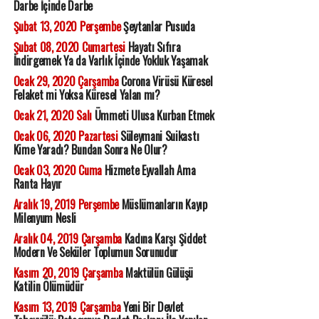
Darbe İçinde Darbe
Şubat 13, 2020 Perşembe
Şeytanlar Pusuda
Şubat 08, 2020 Cumartesi
Hayatı Sıfıra
İndirgemek Ya da Varlık İçinde Yokluk Yaşamak
Ocak 29, 2020 Çarşamba
Corona Virüsü Küresel
Felaket mi Yoksa Küresel Yalan mı?
Ocak 21, 2020 Salı
Ümmeti Ulusa Kurban Etmek
Ocak 06, 2020 Pazartesi
Süleymani Suikastı
Kime Yaradı? Bundan Sonra Ne Olur?
Ocak 03, 2020 Cuma
Hizmete Eyvallah Ama
Ranta Hayır
Aralık 19, 2019 Perşembe
Müslümanların Kayıp
Milenyum Nesli
Aralık 04, 2019 Çarşamba
Kadına Karşı Şiddet
Modern Ve Seküler Toplumun Sorunudur
Kasım 20, 2019 Çarşamba
Maktülün Gülüşü
Katilin Ölümüdür
Kasım 13, 2019 Çarşamba
Yeni Bir Devlet