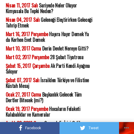
Nisan 11, 2017 Salı
Suriyede Neler Oluyor
Kimyasala Bu Tepki Neden?
Nisan 04, 2017 Salı
Geleneği Eleştirirken Geleceği
Tahrip Etmek
Mart 16, 2017 Perşembe
Hayıra Hayır Demek Ya
da Kerhen Evet Demek
Mart 10, 2017 Cuma
Derin Devlet Nereye Gitti?
Mart 02, 2017 Perşembe
28 Şubat Tiyatrosu
Şubat 15, 2017 Çarşamba
Ak Parti Kendi Ayağına
Sıkıyor
Şubat 07, 2017 Salı
İsrailden Türkiye ve Filistine
Küstah Mesaj
Ocak 27, 2017 Cuma
Başkanlık Gelecek Tüm
Dertler Bitecek (mi?)
Ocak 19, 2017 Perşembe
Hocaların Felaketi
Kalabalıklar ve Kameralar
Aralık 23, 2016 Cuma
Susmak En İyisi Galiba
Facebook
Tweet
Aralık 14, 2016 Çarşamba
İran Emperyalizmi