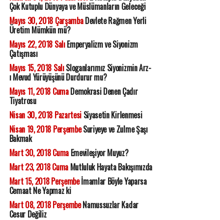
Çok Kutuplu Dünyaya ve Müslümanların Geleceği
Mayıs 30, 2018 Çarşamba
Devlete Rağmen Yerli
Üretim Mümkün mü?
Mayıs 22, 2018 Salı
Emperyalizm ve Siyonizm
Çatışması
Mayıs 15, 2018 Salı
Sloganlarımız Siyonizmin Arz-
ı Mevud Yürüyüşünü Durdurur mu?
Mayıs 11, 2018 Cuma
Demokrasi Denen Çadır
Tiyatrosu
Nisan 30, 2018 Pazartesi
Siyasetin Kirlenmesi
Nisan 19, 2018 Perşembe
Suriyeye ve Zulme Şaşı
Bakmak
Mart 30, 2018 Cuma
Emevileşiyor Muyuz?
Mart 23, 2018 Cuma
Mutluluk Hayata Bakışımızda
Mart 15, 2018 Perşembe
İmamlar Böyle Yaparsa
Cemaat Ne Yapmaz ki
Mart 08, 2018 Perşembe
Namussuzlar Kadar
Cesur Değiliz