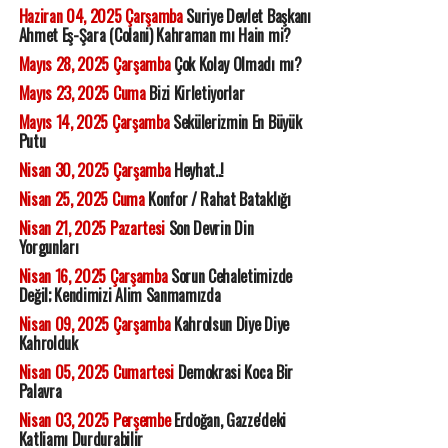
Haziran 04, 2025 Çarşamba
Suriye Devlet Başkanı
Ahmet Eş-Şara (Colani) Kahraman mı Hain mi?
Mayıs 28, 2025 Çarşamba
Çok Kolay Olmadı mı?
Mayıs 23, 2025 Cuma
Bizi Kirletiyorlar
Mayıs 14, 2025 Çarşamba
Sekülerizmin En Büyük
Putu
Nisan 30, 2025 Çarşamba
Heyhat..!
Nisan 25, 2025 Cuma
Konfor / Rahat Bataklığı
Nisan 21, 2025 Pazartesi
Son Devrin Din
Yorgunları
Nisan 16, 2025 Çarşamba
Sorun Cehaletimizde
Değil; Kendimizi Alim Sanmamızda
Nisan 09, 2025 Çarşamba
Kahrolsun Diye Diye
Kahrolduk
Nisan 05, 2025 Cumartesi
Demokrasi Koca Bir
Palavra
Nisan 03, 2025 Perşembe
Erdoğan, Gazze'deki
Katliamı Durdurabilir