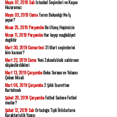
Mayıs 07, 2019 Salı
İstanbul Seçimleri ve Kaçan
Huzurumuz
Mayıs 03, 2019 Cuma
Tarım Bakanlığı Ne İş
yapar?
Nisan 25, 2019 Perşembe
Bu Utanç Hepimizin
Nisan 11, 2019 Perşembe
Her kayıp mağlubiyet
değildir
Mart 30, 2019 Cumartesi
31 Mart seçimlerini
kim kazanır?
Mart 22, 2019 Cuma
Yeni Zelanda'daki saldırının
düşündürdükleri
Mart 13, 2019 Çarşamba
Beka Sorunu ve Yalancı
Çoban Misali
Mart 06, 2019 Çarşamba
2 Şıklı Esaretten
Kurtulmak
Şubat 20, 2019 Çarşamba
Futbol Sadece Futbol
mudur?
Şubat 12, 2019 Salı
Ortadoğu Tipli İktidarların
Karakteristik Yapısı