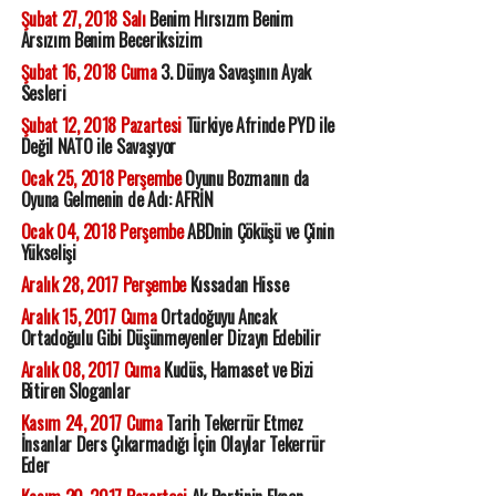
Şubat 27, 2018 Salı
Benim Hırsızım Benim
Arsızım Benim Beceriksizim
Şubat 16, 2018 Cuma
3. Dünya Savaşının Ayak
Sesleri
Şubat 12, 2018 Pazartesi
Türkiye Afrinde PYD ile
Değil NATO ile Savaşıyor
Ocak 25, 2018 Perşembe
Oyunu Bozmanın da
Oyuna Gelmenin de Adı: AFRİN
Ocak 04, 2018 Perşembe
ABDnin Çöküşü ve Çinin
Yükselişi
Aralık 28, 2017 Perşembe
Kıssadan Hisse
Aralık 15, 2017 Cuma
Ortadoğuyu Ancak
Ortadoğulu Gibi Düşünmeyenler Dizayn Edebilir
Aralık 08, 2017 Cuma
Kudüs, Hamaset ve Bizi
Bitiren Sloganlar
Kasım 24, 2017 Cuma
Tarih Tekerrür Etmez
İnsanlar Ders Çıkarmadığı İçin Olaylar Tekerrür
Eder