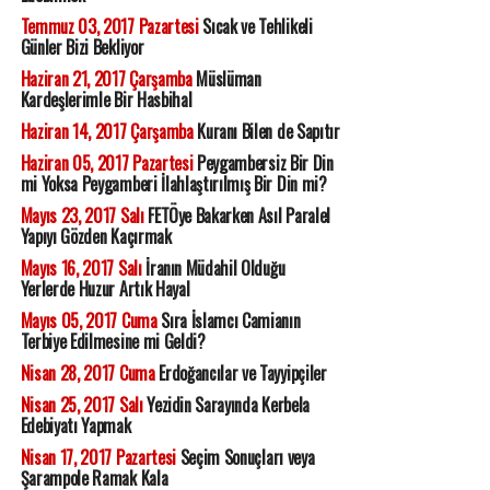
Temmuz 03, 2017 Pazartesi
Sıcak ve Tehlikeli
Günler Bizi Bekliyor
Haziran 21, 2017 Çarşamba
Müslüman
Kardeşlerimle Bir Hasbihal
Haziran 14, 2017 Çarşamba
Kuranı Bilen de Sapıtır
Haziran 05, 2017 Pazartesi
Peygambersiz Bir Din
mi Yoksa Peygamberi İlahlaştırılmış Bir Din mi?
Mayıs 23, 2017 Salı
FETÖye Bakarken Asıl Paralel
Yapıyı Gözden Kaçırmak
Mayıs 16, 2017 Salı
İranın Müdahil Olduğu
Yerlerde Huzur Artık Hayal
Mayıs 05, 2017 Cuma
Sıra İslamcı Camianın
Terbiye Edilmesine mi Geldi?
Nisan 28, 2017 Cuma
Erdoğancılar ve Tayyipçiler
Nisan 25, 2017 Salı
Yezidin Sarayında Kerbela
Edebiyatı Yapmak
Nisan 17, 2017 Pazartesi
Seçim Sonuçları veya
Şarampole Ramak Kala