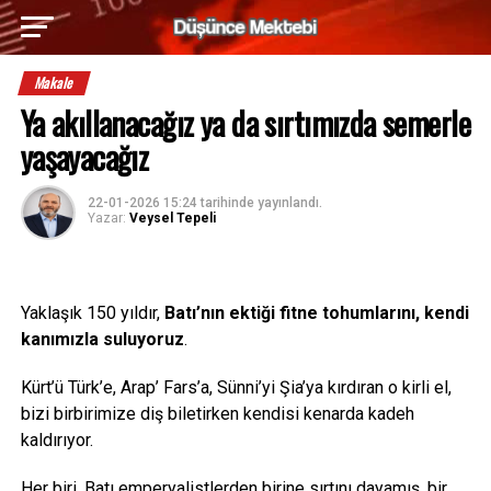
Makale
Ya akıllanacağız ya da sırtımızda semerle
yaşayacağız
22-01-2026 15:24
tarihinde yayınlandı.
Yazar:
Veysel Tepeli
Yaklaşık 150 yıldır,
Batı’nın ektiği fitne tohumlarını, kendi
kanımızla suluyoruz
.
Kürt’ü Türk’e, Arap’ Fars’a, Sünni’yi Şia’ya kırdıran o kirli el,
bizi birbirimize diş biletirken kendisi kenarda kadeh
kaldırıyor.
Her biri, Batı emperyalistlerden birine sırtını dayamış, bir