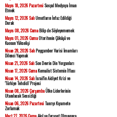
Mayıs 18, 2026 Pazartesi
Sosyal Medyaya İman
Etmek
Mayıs 12, 2026 Salı
Umutların İnfaz Edildiği
Durak
Mayıs 08, 2026 Cuma
Bilip de Söyleyememek
Mayıs 01, 2026 Cuma
Otoritenin Çöküşü ve
Kaosun Yükselişi
Nisan 28, 2026 Salı
Peygamber Varisi İmamları
Dilenci Yapmak
Nisan 21, 2026 Salı
Son Devrin Din Yorgunları
Nisan 17, 2026 Cuma
Kemalist Sistemin İflası
Nisan 14, 2026 Salı
İsrail'in Aidiyet Krizi ve
'Türkiye Tehdidi' Projesi
Nisan 08, 2026 Çarşamba
Ülke Liderlerinin
Utanılacak Sessizliği
Nisan 06, 2026 Pazartesi
Tanrıyı Kıyamete
Zorlamak
Mart 27, 2026 Cuma
Akıl ve Feraset Olmayınca