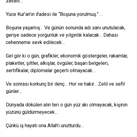
zavallı…
Yüce Kur’an’ın ifadesi ile “Boşuna yorulmuş.” …
Boşuna yaşamış… Ve günün sonunda adı sanı unutulacak,
geriye sadece yorgunluk ve yılgınlık kalacak… Dahası
cehenneme sevk edilecek…
Gel gör ki o gün; grafikler, ekonomik göstergeler, rakamlar,
plaketler, şiltler, alkışlar, övgüler, başarı belgeleri,
sertifikalar, diplomalar geçerli olmayacak…
Ve sonrası korkunç bir ilenç… Hor ve hakir… Zelil ve sefil
günler…
Dünyada dökülen alın teri o gün yüz akı olmayacak, kişinin
yüzünü güldürmeyecek…
Çünkü iş hayatı ona Allah’ı unutturdu…