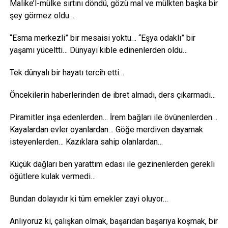
Malike’l-mülke sırtını döndü, gözü mal ve mülkten başka bir
şey görmez oldu…
“Esma merkezli” bir mesaisi yoktu… “Eşya odaklı” bir
yaşamı yüceltti… Dünyayı kıble edinenlerden oldu…
Tek dünyalı bir hayatı tercih etti…
Öncekilerin haberlerinden de ibret almadı, ders çıkarmadı…
Piramitler inşa edenlerden… İrem bağları ile övünenlerden…
Kayalardan evler oyanlardan… Göğe merdiven dayamak
isteyenlerden… Kazıklara sahip olanlardan…
Küçük dağları ben yarattım edası ile gezinenlerden gerekli
öğütlere kulak vermedi…
Bundan dolayıdır ki tüm emekler zayi oluyor…
Anlıyoruz ki, çalışkan olmak, başarıdan başarıya koşmak, bir