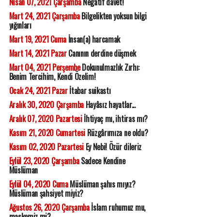
Nisan 07, 2021 Çarşamba
Negatif davet!
Mart 24, 2021 Çarşamba
Bilgelikten yoksun bilgi
yığınları
Mart 19, 2021 Cuma
İnsan(a) harcamak
Mart 14, 2021 Pazar
Canının derdine düşmek
Mart 04, 2021 Perşembe
Dokunulmazlık Zırhı:
Benim Tercihim, Kendi Özelim!
Ocak 24, 2021 Pazar
İtabar suikastı
Aralık 30, 2020 Çarşamba
Hayâsız hayatlar...
Aralık 07, 2020 Pazartesi
İhtiyaç mı, ihtiras mı?
Kasım 21, 2020 Cumartesi
Rüzgârımıza ne oldu?
Kasım 02, 2020 Pazartesi
Ey Nebi! Özür dileriz
Eylül 23, 2020 Çarşamba
Sadece Kendine
Müslüman
Eylül 04, 2020 Cuma
Müslüman şahıs mıyız?
Müslüman şahsiyet miyiz?
Ağustos 26, 2020 Çarşamba
İslam ruhumuz mu,
maskemiz mi?