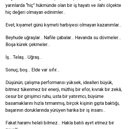
yarınlarda “hiç” hükmünde olan bir iş hayatı ve ilahi ölçekte
hiç değeri olmayan edinimler…
Evet, kıyamet günü kıymeti harbiyesi olmayan kazanımlar…
Beyhude uğraşlar… Nafile çabalar… Havanda su dövmeler…
Boşa kürek çekmeler…
İş… Telaş… Uğraş…
Sonuç; boş… Elde var sıfır…
Düşünün; çalışma performansı yüksek, idealleri büyük,
bitmez tükenmez bir enerji, müthiş bir efor, kıvrak bir zekâ,
cesur bir girişimci ruhu, usta bir yatırımcı, büyüme
basamaklarını hızla tırmanmış, birçok kişinin gıpta baktığı,
başarının doruklarında yürüyen harika bir iş insanı…
Fakat haramı helali bilmez… Hakla batılı ayırt etmez bir