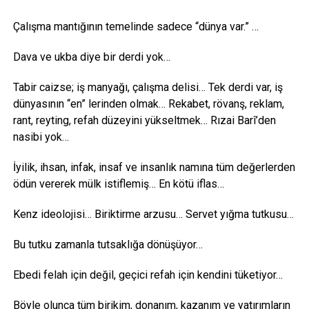
Çalışma mantığının temelinde sadece “dünya var.” …
Dava ve ukba diye bir derdi yok…
Tabir caizse; iş manyağı, çalışma delisi… Tek derdi var, iş
dünyasının “en” lerinden olmak… Rekabet, rövanş, reklam,
rant, reyting, refah düzeyini yükseltmek… Rızai Barî’den
nasibi yok…
İyilik, ihsan, infak, insaf ve insanlık namına tüm değerlerden
ödün vererek mülk istiflemiş… En kötü iflas…
Kenz ideolojisi… Biriktirme arzusu… Servet yığma tutkusu…
Bu tutku zamanla tutsaklığa dönüşüyor…
Ebedi felah için değil, geçici refah için kendini tüketiyor…
Böyle olunca tüm birikim, donanım, kazanım ve yatırımların