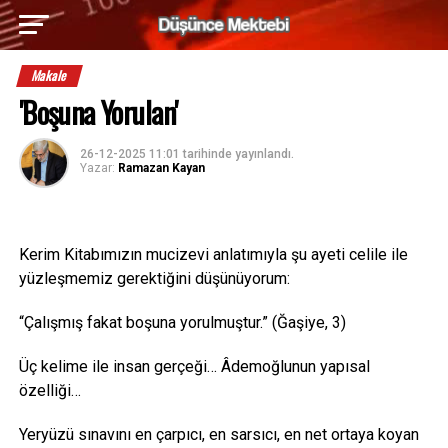
Makale
'Boşuna Yorulan'
26-12-2025 11:01
tarihinde yayınlandı.
Yazar:
Ramazan Kayan
Kerim Kitabımızın mucizevi anlatımıyla şu ayeti celile ile
yüzleşmemiz gerektiğini düşünüyorum:
“Çalışmış fakat boşuna yorulmuştur.” (Ğaşiye, 3)
Üç kelime ile insan gerçeği… Âdemoğlunun yapısal
özelliği…
Yeryüzü sınavını en çarpıcı, en sarsıcı, en net ortaya koyan