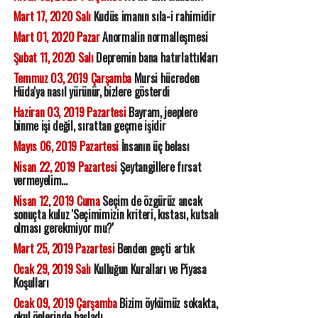
Mart 17, 2020 Salı
Kudüs imanın sıla-i rahimidir
Mart 01, 2020 Pazar
Anormalin normalleşmesi
Şubat 11, 2020 Salı
Depremin bana hatırlattıkları
Temmuz 03, 2019 Çarşamba
Mursi hücreden
Hüda'ya nasıl yürünür, bizlere gösterdi
Haziran 03, 2019 Pazartesi
Bayram, jeeplere
binme işi değil, sırattan geçme işidir
Mayıs 06, 2019 Pazartesi
İnsanın üç belası
Nisan 22, 2019 Pazartesi
Şeytangillere fırsat
vermeyelim...
Nisan 12, 2019 Cuma
Seçim de özgürüz ancak
sonuçta kuluz 'Seçimimizin kriteri, kıstası, kutsalı
olması gerekmiyor mu?'
Mart 25, 2019 Pazartesi
Benden geçti artık
Ocak 29, 2019 Salı
Kulluğun Kuralları ve Piyasa
Koşulları
Ocak 09, 2019 Çarşamba
Bizim öykümüz sokakta,
okul önlerinde başladı