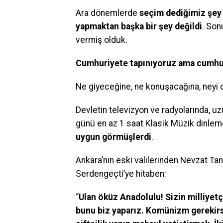
Ara dönemlerde
seçim dediğimiz şey 
yapmaktan başka bir şey değildi
. Son
vermiş olduk.
Cumhuriyete tapınıyoruz ama cumhuru
Ne giyeceğine, ne konuşacağına, neyi d
Devletin televizyon ve radyolarında, uz
günü en az 1 saat Klasik Müzik dinlem
uygun görmüşlerdi
.
Ankara’nın eski valilerinden Nevzat Ta
Serdengeçti’ye hitaben:
“
Ulan öküz Anadolulu! Sizin milliyetçi
bunu biz yaparız. Komünizm gerekirse o