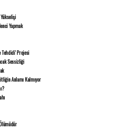
Yükselişi
lenci Yapmak
e Tehdidi' Projesi
cak Sessizliği
mak
itliğin Anlamı Kalmıyor
mı?
ahı
 Ölümüdür