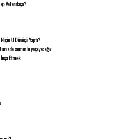
Hep Vatandaşa?
 Niçin U Dönüşü Yaptı?
rtımızda semerle yaşayacağız
 İnşa Etmek
u