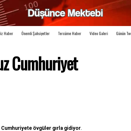
liz Haber
Önemli Şahsiyetler
Tercüme Haber
Video Galeri
Günün Tw
uz Cumhuriyet
e Cumhuriyete övgüler gırla gidiyor
.