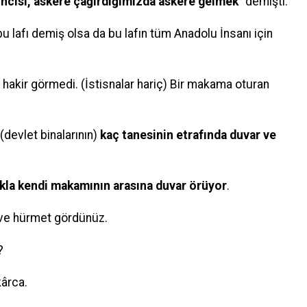
kincisi, askere çağırdığımızda askere gelmek
” demişti.
u lafı demiş olsa da bu lafın tüm Anadolu İnsanı için
hakir görmedi. (İstisnalar hariç) Bir makama oturan
 (devlet binalarının)
kaç tanesinin etrafında duvar ve
kla kendi makamının arasına duvar örüyor
.
 ve hürmet gördünüz.
?
ârca.