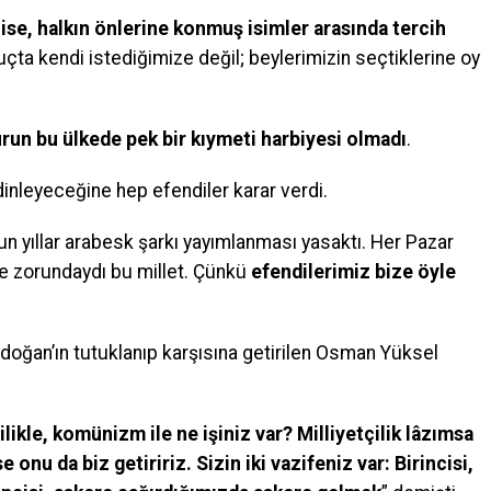
ise, halkın önlerine konmuş isimler arasında tercih
uçta kendi istediğimize değil; beylerimizin seçtiklerine oy
n bu ülkede pek bir kıymeti harbiyesi olmadı
.
inleyeceğine hep efendiler karar verdi.
un yıllar arabesk şarkı yayımlanması yasaktı. Her Pazar
e zorundaydı bu millet. Çünkü
efendilerimiz bize öyle
ndoğan’ın tutuklanıp karşısına getirilen Osman Yüksel
likle, komünizm ile ne işiniz var? Milliyetçilik lâzımsa
nu da biz getiririz. Sizin iki vazifeniz var: Birincisi,