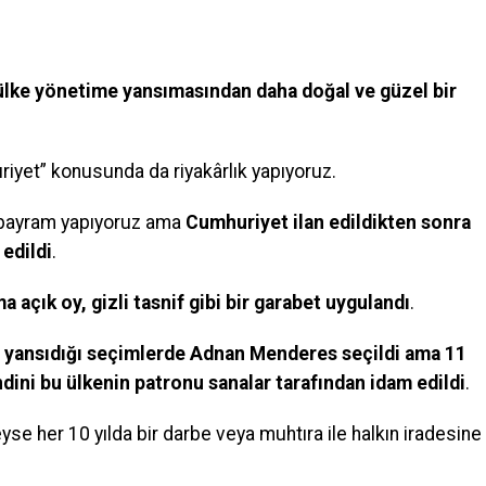
ülke yönetime yansımasından daha doğal ve güzel bir
iyet” konusunda da riyakârlık yapıyoruz.
e bayram yapıyoruz ama
Cumhuriyet ilan edildikten sonra
 edildi
.
a açık oy, gizli tasnif gibi bir garabet uygulandı
.
nin yansıdığı seçimlerde Adnan Menderes seçildi ama 11
ndini bu ülkenin patronu sanalar tarafından idam edildi
.
se her 10 yılda bir darbe veya muhtıra ile halkın iradesine