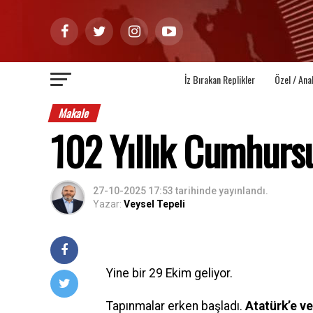
İz Bırakan Replikler
Özel / Ana
Makale
102 Yıllık Cumhurs
27-10-2025 17:53
tarihinde yayınlandı.
Yazar:
Veysel Tepeli
Yine bir 29 Ekim geliyor.
Tapınmalar erken başladı.
Atatürk’e v