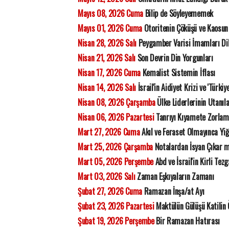
Mayıs 08, 2026 Cuma
Bilip de Söyleyememek
Mayıs 01, 2026 Cuma
Otoritenin Çöküşü ve Kaosun 
Nisan 28, 2026 Salı
Peygamber Varisi İmamları Di
Nisan 21, 2026 Salı
Son Devrin Din Yorgunları
Nisan 17, 2026 Cuma
Kemalist Sistemin İflası
Nisan 14, 2026 Salı
İsrail'in Aidiyet Krizi ve 'Türkiy
Nisan 08, 2026 Çarşamba
Ülke Liderlerinin Utanıla
Nisan 06, 2026 Pazartesi
Tanrıyı Kıyamete Zorla
Mart 27, 2026 Cuma
Akıl ve Feraset Olmayınca Yiğ
Mart 25, 2026 Çarşamba
Notalardan İsyan Çıkar 
Mart 05, 2026 Perşembe
Abd ve İsrail'in Kirli Tezg
Mart 03, 2026 Salı
Zaman Eşkıyaların Zamanı
Şubat 27, 2026 Cuma
Ramazan İnşa/at Ayı
Şubat 23, 2026 Pazartesi
Maktülün Gülüşü Katilin
Şubat 19, 2026 Perşembe
Bir Ramazan Hatırası