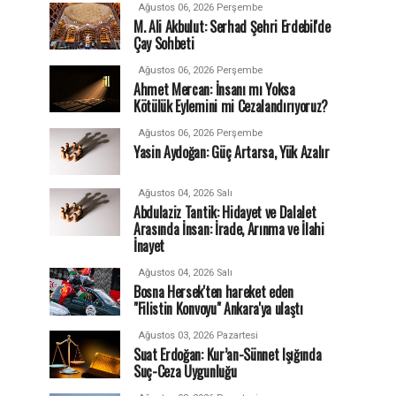
Ağustos 06, 2026 Perşembe
M. Ali Akbulut: Serhad Şehri Erdebil'de
Çay Sohbeti
Ağustos 06, 2026 Perşembe
Ahmet Mercan: İnsanı mı Yoksa
Kötülük Eylemini mi Cezalandırıyoruz?
Ağustos 06, 2026 Perşembe
Yasin Aydoğan: Güç Artarsa, Yük Azalır
Ağustos 04, 2026 Salı
Abdulaziz Tantik: Hidayet ve Dalalet
Arasında İnsan: İrade, Arınma ve İlahi
İnayet
Ağustos 04, 2026 Salı
Bosna Hersek'ten hareket eden
"Filistin Konvoyu" Ankara'ya ulaştı
Ağustos 03, 2026 Pazartesi
Suat Erdoğan: Kur’an-Sünnet Işığında
Suç-Ceza Uygunluğu