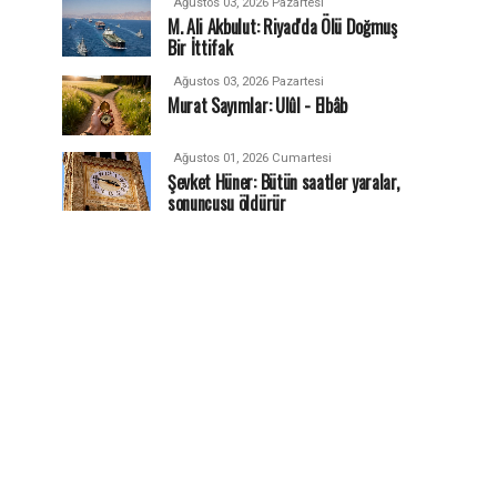
Ağustos 03, 2026 Pazartesi
M. Ali Akbulut: Riyad'da Ölü Doğmuş
Bir İttifak
Ağustos 03, 2026 Pazartesi
Murat Sayımlar: Ulûl - Elbâb
Ağustos 01, 2026 Cumartesi
Şevket Hüner: Bütün saatler yaralar,
sonuncusu öldürür