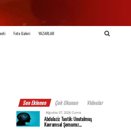
eeti
Foto Galeri
YAZARLAR
Son Eklenen
Çok Okunan
Videolar
Ağustos 07, 2026 Cuma
Abdulaziz Tantik: Unutulmuş
Kavramsal Şemamız…