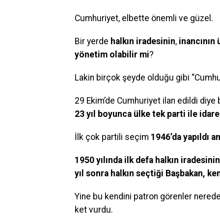
Cumhuriyet, elbette önemli ve güzel.
Bir yerde
halkın iradesinin
,
inancının 
yönetim olabilir mi
?
Lakin birçok şeyde olduğu gibi “Cumhur
29 Ekim’de Cumhuriyet ilan edildi diy
23 yıl boyunca ülke tek parti ile idare
İlk çok partili seçim
1946’da yapıldı am
1950 yılında ilk defa halkın iradesi
yıl sonra halkın seçtiği Başbakan, ke
Yine bu kendini patron görenler neredey
ket vurdu.